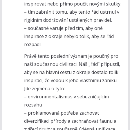
inspirovat nebo přímo poučit novými skutky,
– tím zabránit tomu, aby tento řád ustrnul v
rigidním dodržování ustálených pravidel,
– současně varuje před tím, aby oné
inspirace z okraje nebylo tolik, aby se řád
rozpadl.
Právě tento poslední význam je poučný pro
naši současnou civilizaci. Náš „řád“ připustil,
aby se na hlavní cestu z okraje dostalo tolik
inspirací, že vedou k jeho vlastnímu zániku.
Jde zejména o tyto:
– environmentalismus v sebezničujícím
rozsahu
– proklamovaná potřeba zachovat
diverzifikaci přírody a zachraňovat faunu a
zvířecí druhy a současně úděsná unifikace