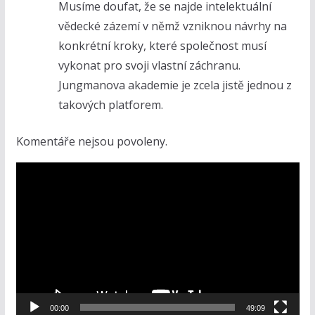
Musíme doufat, že se najde intelektuální
vědecké zázemí v němž vzniknou návrhy na
konkrétní kroky, které společnost musí
vykonat pro svoji vlastní záchranu.
Jungmanova akademie je zcela jistě jednou z
takových platforem.
Komentáře nejsou povoleny.
V
i
d
e
o
p
ř
e
00:00
49:09
h