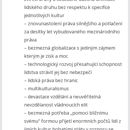
lidského druhu bez respektu k specifice
jednotlivých kultur
– znovunastolení práva silnějšího a potlačení
za desítky let vybudovaného mezinárodního
práva
– bezmezná globalizace s jediným zájmem
kterým je zisk a moc
– technologický rozvoj přesahující schopnost
lidstva strávit jej bez nebezpečí
– lidská práva bez hranic
– multikulturalismus
– devastace vzdělání a neuvěřitelná
nevzdělanost vládnoucích elit
– bezmezná potřeba „pomoci bližnímu
svému“ formou přijetí enormních počtů lidí z
jiných kultur bohatými státy v rozporu se