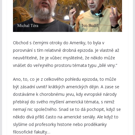
Obchod s černými otroky do Ameriky, to byla v
porovnání s tím relativně drobná epizoda. Je vlastně až
neuvěřitelné, že je vůbec myslitelné, že někdo může
vnášet do veřejného prostoru témata typu „bílé viny.“
Ano, to, co je z celkového pohledu epizoda, to může
být zásadní uvnitř krátkých amerických dějin. A zase se
dostáváme k chorobnému jevu, kdy evropské národy
přebírají do svého myšlení americká témata, s nimiž
nemají nic společného. Snad se to dá pochopit, když se
někdo dívá příliš často na americké seriály. Ale když to
slyšíme od profesorky historie nebo proděkanky
filosofické fakulty…