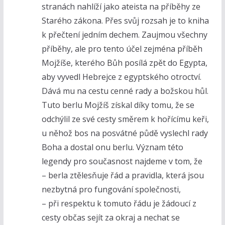
stranách nahlíží jako ateista na příběhy ze
Starého zákona. Přes svůj rozsah je to kniha
k přečtení jedním dechem. Zaujmou všechny
příběhy, ale pro tento účel zejména příběh
Mojžíše, kterého Bůh posílá zpět do Egypta,
aby vyvedl Hebrejce z egyptského otroctví.
Dává mu na cestu cenné rady a božskou hůl.
Tuto berlu Mojžíš získal díky tomu, že se
odchýlil ze své cesty směrem k hořícímu keři,
u něhož bos na posvátné půdě vyslechl rady
Boha a dostal onu berlu. Význam této
legendy pro současnost najdeme v tom, že
– berla ztělesňuje řád a pravidla, která jsou
nezbytná pro fungování společnosti,
– při respektu k tomuto řádu je žádoucí z
cesty občas sejít za okraj a nechat se