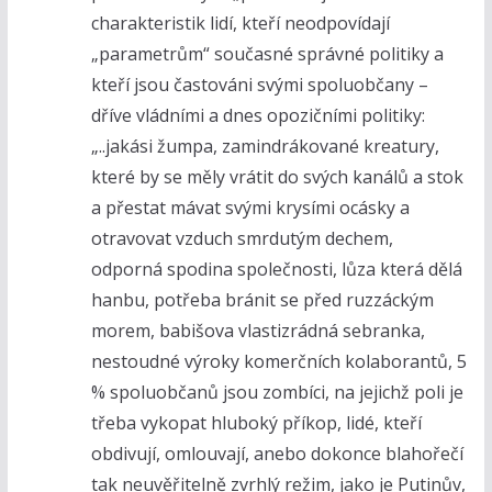
charakteristik lidí, kteří neodpovídají
„parametrům“ současné správné politiky a
kteří jsou častováni svými spoluobčany –
dříve vládními a dnes opozičními politiky:
„..jakási žumpa, zamindrákované kreatury,
které by se měly vrátit do svých kanálů a stok
a přestat mávat svými krysími ocásky a
otravovat vzduch smrdutým dechem,
odporná spodina společnosti, lůza která dělá
hanbu, potřeba bránit se před ruzzáckým
morem, babišova vlastizrádná sebranka,
nestoudné výroky komerčních kolaborantů, 5
% spoluobčanů jsou zombíci, na jejichž poli je
třeba vykopat hluboký příkop, lidé, kteří
obdivují, omlouvají, anebo dokonce blahořečí
tak neuvěřitelně zvrhlý režim, jako je Putinův,