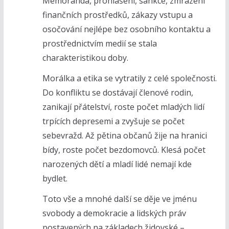
Memoranda, prohlášení, sankce, zmrazení
finančních prostředků, zákazy vstupu a
osočování nejlépe bez osobního kontaktu a
prostřednictvím medií se stala
charakteristikou doby.
Morálka a etika se vytratily z celé společnosti.
Do konfliktu se dostávají členové rodin,
zanikají přátelství, roste počet mladých lidí
trpících depresemi a zvyšuje se počet
sebevražd. Až pětina občanů žije na hranici
bídy, roste počet bezdomovců. Klesá počet
narozených dětí a mladí lidé nemají kde
bydlet.
Toto vše a mnohé další se děje ve jménu
svobody a demokracie a lidských práv
postavených na základech židovské –