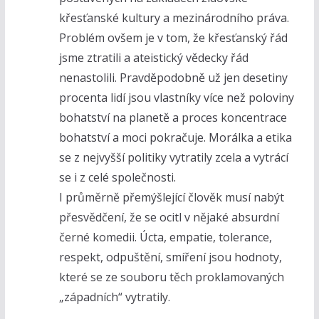
křesťanské kultury a mezinárodního práva.
Problém ovšem je v tom, že křesťanský řád
jsme ztratili a ateistický vědecky řád
nenastolili. Pravděpodobně už jen desetiny
procenta lidí jsou vlastníky více než poloviny
bohatství na planetě a proces koncentrace
bohatství a moci pokračuje. Morálka a etika
se z nejvyšší politiky vytratily zcela a vytrácí
se i z celé společnosti.
I průměrně přemýšlející člověk musí nabýt
přesvědčení, že se ocitl v nějaké absurdní
černé komedii. Úcta, empatie, tolerance,
respekt, odpuštění, smíření jsou hodnoty,
které se ze souboru těch proklamovaných
„západních“ vytratily.