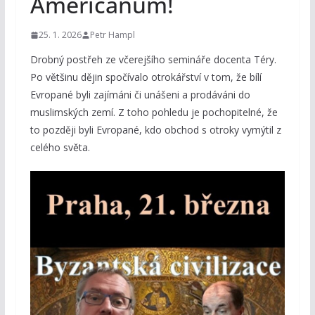
Američanům!
25. 1. 2026
Petr Hampl
Drobný postřeh ze včerejšího semináře docenta Téry.
Po většinu dějin spočívalo otrokářství v tom, že bílí
Evropané byli zajímáni či unášeni a prodáváni do
muslimských zemí. Z toho pohledu je pochopitelné, že
to později byli Evropané, kdo obchod s otroky vymýtil z
celého světa.