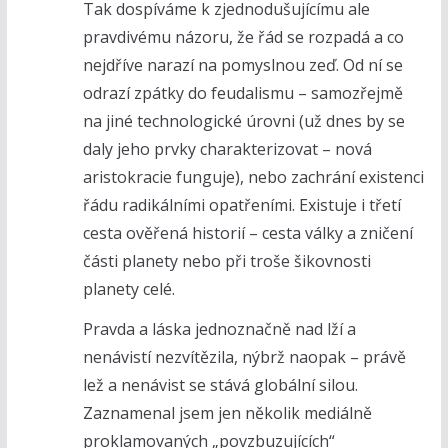
Tak dospíváme k zjednodušujícímu ale
pravdivému názoru, že řád se rozpadá a co
nejdříve narazí na pomyslnou zeď. Od ní se
odrazí zpátky do feudalismu – samozřejmě
na jiné technologické úrovni (už dnes by se
daly jeho prvky charakterizovat – nová
aristokracie funguje), nebo zachrání existenci
řádu radikálními opatřeními. Existuje i třetí
cesta ověřená historií – cesta války a zničení
části planety nebo při troše šikovnosti
planety celé.
Pravda a láska jednoznačně nad lží a
nenávistí nezvítězila, nýbrž naopak – právě
lež a nenávist se stává globální silou.
Zaznamenal jsem jen několik mediálně
proklamovaných „povzbuzujících“