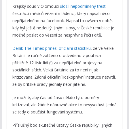
Krajský soud v Olomouci
uložil nepodmíněný trest
šestnácti měsíců vězení mládenci, který napsal něco
nepřijatelného na facebook. Napsal to ovšem v době,
kdy byl ještě nezletilý. Jinými slovy, v České republice je
možné poslat do vězení za nesprávné řeči i dítě.
Deník The Times přinesl oficiální statistiku
, že ve Velké
Británii je ročně zatčeno o odvedeno v poutech
přibližně 12 tisíc lidí (!) za nepřijatelné projevy na
sociálních sítích. Velká Británie za to není nijak
kritizována. Žádná oficiální lidskoprávní instituce netvrdí,
že by britské úřady jednaly nepřijatelně.
Je možné, aby čas od času někdo tyto poměry
kritizoval, ale žádné nápravné akce to nevyvolává. Jedná
se tedy o součást fungování systému.
Příslušný bod skutečné ústavy České republiky i jiných