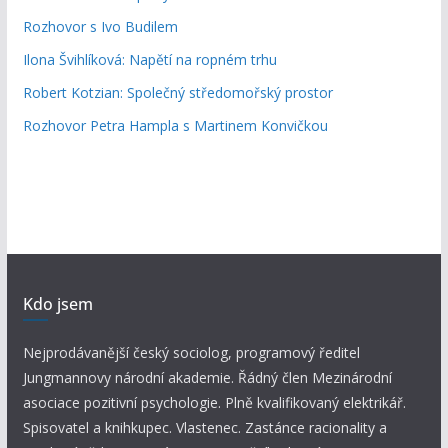
Rozhovor s Ivo Budilem
Ilona Švihlíková: Napětí na ropném trhu
Robert Kotzian: Společný středomořský prostor
Rozhovor Petra Hampla s Martinem Konvičkou
Kdo jsem
Nejprodávanější český sociolog, programový ředitel
Jungmannovy národní akademie. Řádný člen Mezinárodní
asociace pozitivní psychologie. Plně kvalifikovaný elektrikář.
Spisovatel a knihkupec. Vlastenec. Zastánce racionality a