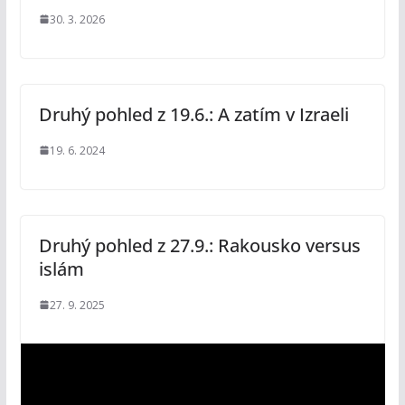
30. 3. 2026
Druhý pohled z 19.6.: A zatím v Izraeli
19. 6. 2024
Druhý pohled z 27.9.: Rakousko versus
islám
27. 9. 2025
V
i
d