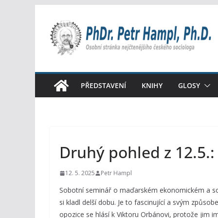
Přeskočit
na
obsah
PŘEDSTAVENÍ
KNIHY
GLOSY
Druhý pohled z 12.5.
12. 5. 2025
Petr Hampl
Sobotní seminář o maďarském ekonomickém a soc
si kladl delší dobu. Je to fascinující a svým způs
opozice se hlásí k Viktoru Orbánovi, protože jim i