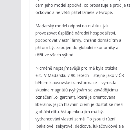
čem jeho model spočívá, co prosazuje a proč je tak
očkovač a největší přítel Izraele v Evropě.
Maďarský model odpoví na otázku, jak
provozovat úspěšné národní hospodářství,
podporovat vlastní firmy, chránit domácí trh a
přitom být zapojen do globální ekonomiky a
těžit ze všech výhod.
Nicméně nejzajímavější pro mě byla otázka
elit. V Maďarsku v 90. letech – stejně jako v ČR
během klausovské transformace – vyrostla
skupina magnátů (vyhýbám se zavádějícímu
označení „oligarcha“), která je orientována
liberálně. Jejich hlavním cílem je dostat se mezi
globální elitu. Vstupenkou jim má být
vydrancování vlastní země. To jsou ti různí
bakalové, sekyrové, dědkové, lukačovičové ale