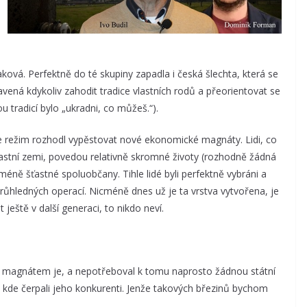
aková. Perfektně do té skupiny zapadla i česká šlechta, která se
avená kdykoliv zahodit tradice vlastních rodů a přeorientovat se
u tradicí bylo „ukradni, co můžeš.“).
e režim rozhodl vypěstovat nové ekonomické magnáty. Lidi, co
astní zemi, povedou relativně skromné životy (rozhodně žádná
éně šťastné spoluobčany. Tihle lidé byli perfektně vybráni a
ůhledných operací. Nicméně dnes už je ta vrstva vytvořena, je
 ještě v další generaci, to nikdo neví.
 magnátem je, a nepotřeboval k tomu naprosto žádnou státní
 kde čerpali jeho konkurenti. Jenže takových březinů bychom