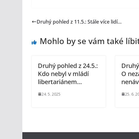
Druhý pohled z 11.5.: Stále více lidí…
Mohlo by se vám také líbi
Druhý pohled z 24.5.:
Druhý 
Kdo nebyl v mládí
O nez
libertariánem…
nenávi
24. 5. 2025
25. 6. 2