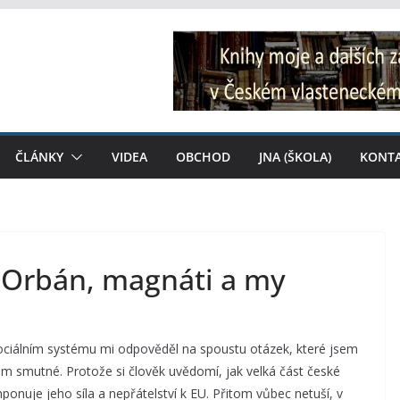
ČLÁNKY
VIDEA
OBCHOD
JNA (ŠKOLA)
KONT
: Orbán, magnáti a my
iálním systému mi odpověděl na spoustu otázek, které jsem
obem smutné. Protože si člověk uvědomí, jak velká část české
mponuje jeho síla a nepřátelství k EU. Přitom vůbec netuší, v