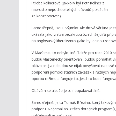
i třeba kellnerové (jakkoliv byl Petr Kellner z
naprosto nepochopitelných důvodů pokládán
za konzervativce).
Samozřejmě, jsou i výjimky. Ale drtivá většina je t
ukázala jako vrstva bezskrupulózních šejdířů připr
na anglosaský liberalismus (jako by jedinou rodovo
V Maďarsku to nebylo jiné. Takže pro roce 2010 s
budou vlastenecky orientovaní, budou pomáhat vl
okázalost) a nebudou se nijak povyšovat nad své m
podpořeni pomocí státních zakázek a různých nepr
oporou režimu a funguje to. Jestli to bude fungovat
Obávám se ale, že je to neopakovatelné.
Samozřejmě, je tu Tomáš Březina, který takovým
podporu. Nečerpal ani z těch dotačních programů,
potřebovali aspoň deset.