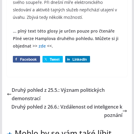
svého soupeře. Při dnešní míře elektronického
sledování a aktivitě tajných služeb nepřichází utajení v
úvahu. Zbývá tedy několik možností.
... plný text této glosy je určen pouze pro čtenáře
Plné verze Hamplova druhého pohledu. Můžete si ji
objednat >>
zde
<<.
Facebook
Tweet
LinkedIn
Druhý pohled z 25.5.: Význam politických
demonstrací
Druhý pohled z 26.6.: Vzdálenost od inteligence k
poznání
Mohlo by se vám také líbit