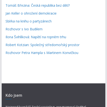
Tomáš Březina: Česká republika bez dětí?
Jan Keller o ohrožení demokracie
Sbírka na knihu o partyzánech
Rozhovor s Ivo Budilem
Ilona Švihlíková: Napětí na ropném trhu
Robert Kotzian: Společný středomořský prostor
Rozhovor Petra Hampla s Martinem Konvičkou
Kdo jsem
Nejprodávanější český sociolog, programový ředitel