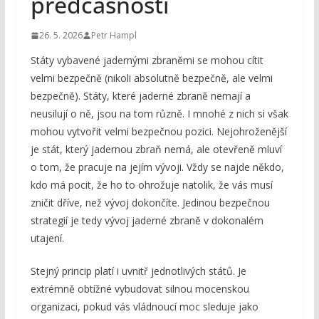
předčasnosti
26. 5. 2026
Petr Hampl
Státy vybavené jadernými zbraněmi se mohou cítit
velmi bezpečně (nikoli absolutně bezpečně, ale velmi
bezpečně). Státy, které jaderné zbraně nemají a
neusilují o ně, jsou na tom různě. I mnohé z nich si však
mohou vytvořit velmi bezpečnou pozici. Nejohroženější
je stát, který jadernou zbraň nemá, ale otevřeně mluví
o tom, že pracuje na jejím vývoji. Vždy se najde někdo,
kdo má pocit, že ho to ohrožuje natolik, že vás musí
zničit dříve, než vývoj dokončíte. Jedinou bezpečnou
strategií je tedy vývoj jaderné zbraně v dokonalém
utajení.
Stejný princip platí i uvnitř jednotlivých států. Je
extrémně obtížné vybudovat silnou mocenskou
organizaci, pokud vás vládnoucí moc sleduje jako