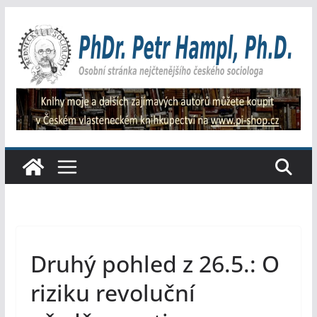
Přeskočit
na
obsah
Druhý pohled z 26.5.: O
riziku revoluční