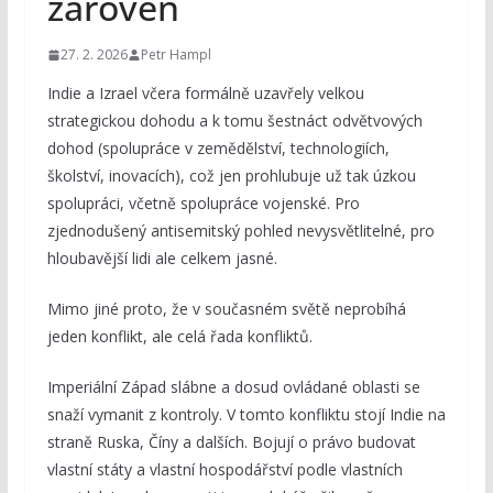
zároveň
27. 2. 2026
Petr Hampl
Indie a Izrael včera formálně uzavřely velkou
strategickou dohodu a k tomu šestnáct odvětvových
dohod (spolupráce v zemědělství, technologiích,
školství, inovacích), což jen prohlubuje už tak úzkou
spolupráci, včetně spolupráce vojenské. Pro
zjednodušený antisemitský pohled nevysvětlitelné, pro
hloubavější lidi ale celkem jasné.
Mimo jiné proto, že v současném světě neprobíhá
jeden konflikt, ale celá řada konfliktů.
Imperiální Západ slábne a dosud ovládané oblasti se
snaží vymanit z kontroly. V tomto konfliktu stojí Indie na
straně Ruska, Číny a dalších. Bojují o právo budovat
vlastní státy a vlastní hospodářství podle vlastních