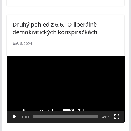
Druhý pohled z 6.6.: O liberálně-
demokratických konspiračkách
6. 6. 2024
V
i
d
e
o
p
ř
e
00:00
49:09
h
r