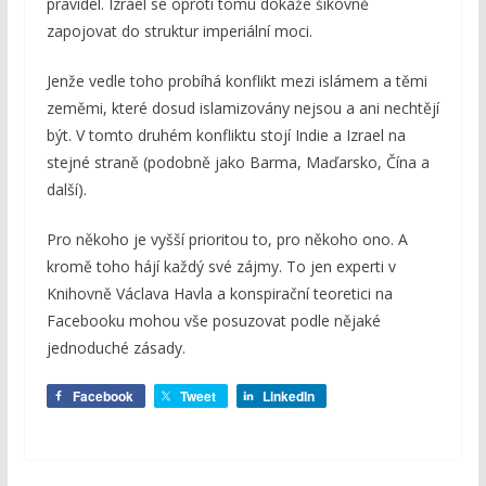
pravidel. Izrael se oproti tomu dokáže šikovně
zapojovat do struktur imperiální moci.
Jenže vedle toho probíhá konflikt mezi islámem a těmi
zeměmi, které dosud islamizovány nejsou a ani nechtějí
být. V tomto druhém konfliktu stojí Indie a Izrael na
stejné straně (podobně jako Barma, Maďarsko, Čína a
další).
Pro někoho je vyšší prioritou to, pro někoho ono. A
kromě toho hájí každý své zájmy. To jen experti v
Knihovně Václava Havla a konspirační teoretici na
Facebooku mohou vše posuzovat podle nějaké
jednoduché zásady.
Facebook
Tweet
LinkedIn