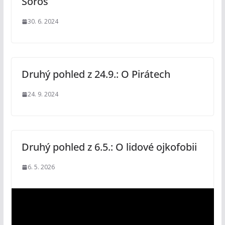
Soros
30. 6. 2024
Druhý pohled z 24.9.: O Pirátech
24. 9. 2024
Druhý pohled z 6.5.: O lidové ojkofobii
6. 5. 2026
V
i
d