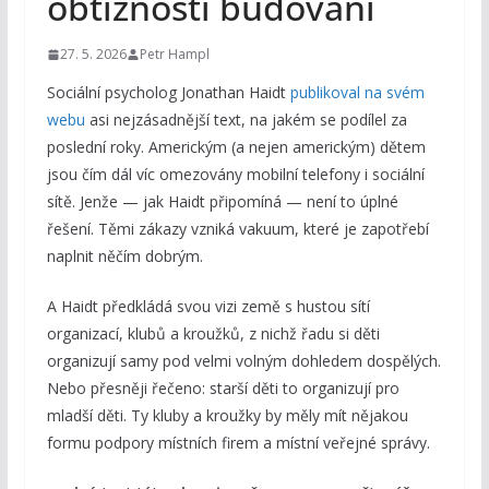
obtížnosti budování
27. 5. 2026
Petr Hampl
Sociální psycholog Jonathan Haidt
publikoval na svém
webu
asi nejzásadnější text, na jakém se podílel za
poslední roky. Americkým (a nejen americkým) dětem
jsou čím dál víc omezovány mobilní telefony i sociální
sítě. Jenže — jak Haidt připomíná — není to úplné
řešení. Těmi zákazy vzniká vakuum, které je zapotřebí
naplnit něčím dobrým.
A Haidt předkládá svou vizi země s hustou sítí
organizací, klubů a kroužků, z nichž řadu si děti
organizují samy pod velmi volným dohledem dospělých.
Nebo přesněji řečeno: starší děti to organizují pro
mladší děti. Ty kluby a kroužky by měly mít nějakou
formu podpory místních firem a místní veřejné správy.