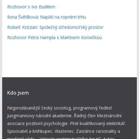
Rozhovor s Ivo Budilem
Ilona Švihlíková: Napětí na ropném trhu
Robert Kotzian: Společný středomořský prostor
Rozhovor Petra Hampla s Martinem Konvičkou
Kdo jsem
Nejprodávanější český sociolog, programový ředitel
Jungmannovy národní akademie. Řádný člen Mezinárodní
asociace pozitivní psychologie. Plně kvalifikovaný elektrikář.
Spisovatel a knihkupec. Vlastenec. Zastánce racionality a
moderní vědy. „Veterán protimigračního hnutí“. Autor