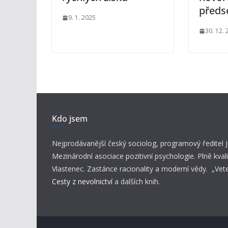
předs
9. 1. 2025
30. 12.
Kdo jsem
Nejprodávanější český sociolog, programový ředitel
Mezinárodní asociace pozitivní psychologie. Plně kvali
Vlastenec. Zastánce racionality a moderní vědy. „Vet
Cesty z nevolnictví
a dalších knih.