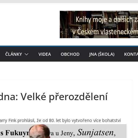
ČLÁNKY
VIDEA
OBCHOD
JNA (ŠKOLA)
KONT
dna: Velké přerozdělení
rry Fink p
rohlásil, že od 80. let bylo vytvořeno více bohatství