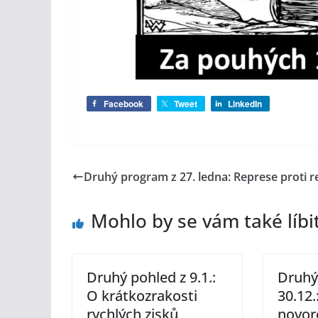
Facebook
Tweet
LinkedIn
Druhý program z 27. ledna: Represe proti r
Mohlo by se vám také líbi
Druhý pohled z 9.1.:
Druhý
O krátkozrakosti
30.12.
rychlých zisků
novor