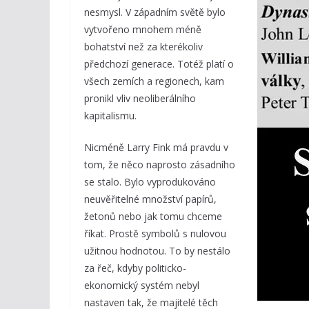
nesmysl. V západním světě bylo
vytvořeno mnohem méně
bohatství než za kterékoliv
předchozí generace. Totéž platí o
všech zemích a regionech, kam
pronikl vliv neoliberálního
kapitalismu.
Nicméně Larry Fink má pravdu v
tom, že něco naprosto zásadního
se stalo. Bylo vyprodukováno
neuvěřitelné množství papírů,
žetonů nebo jak tomu chceme
říkat. Prostě symbolů s nulovou
užitnou hodnotou. To by nestálo
za řeč, kdyby politicko-
ekonomický systém nebyl
nastaven tak, že majitelé těch