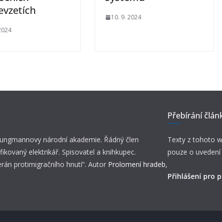
evzetích
10. 9. 2024
 2024
Přebírání člán
 Jungmannovy národní akademie. Řádný člen
Texty z tohoto w
fikovaný elektrikář. Spisovatel a knihkupec.
pouze o uvedení
erán protimigračního hnutí“. Autor
Prolomení hradeb
,
Přihlášení pro p