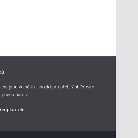
ků
ebu jsou volně k dispozici pro přebírání. Prosím
 jména autora.
ředplatitele