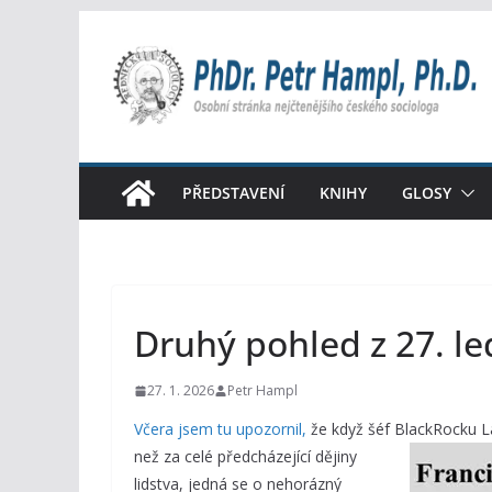
Přeskočit
na
obsah
PŘEDSTAVENÍ
KNIHY
GLOSY
Druhý pohled z 27. le
27. 1. 2026
Petr Hampl
Včera jsem tu upozornil,
že když šéf BlackRocku La
než za celé předcházející dějiny
lidstva, jedná se o nehorázný