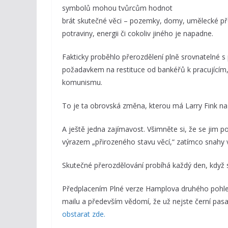
symbolů mohou tvůrcům hodnot
brát skutečné věci – pozemky, domy, umělecké před
potraviny, energii či cokoliv jiného je napadne.
Fakticky proběhlo přerozdělení plně srovnatelné 
požadavkem na restituce od bankéřů k pracujícím,
komunismu.
To je ta obrovská změna, kterou má Larry Fink na 
A ještě jedna zajímavost. Všimněte si, že se jim p
výrazem „přirozeného stavu věcí,“ zatímco snahy v
Skutečné přerozdělování probíhá každý den, když 
Předplacením Plné verze Hamplova druhého pohled
mailu a především vědomí, že už nejste černí pasaž
obstarat zde.