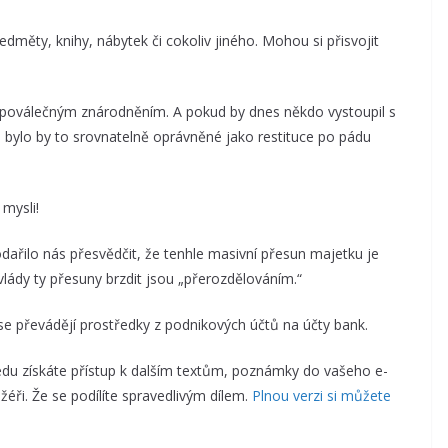
měty, knihy, nábytek či cokoliv jiného. Mohou si přisvojit
s poválečným znárodněním. A pokud by dnes někdo vystoupil s
 bylo by to srovnatelně oprávněné jako restituce po pádu
mysli!
odařilo nás přesvědčit, že tenhle masivní přesun majetku je
lády ty přesuny brzdit jsou „přerozdělováním.“
se převádějí prostředky z podnikových účtů na účty bank.
u získáte přístup k dalším textům, poznámky do vašeho e-
éři. Že se podílíte spravedlivým dílem.
Plnou verzi si můžete