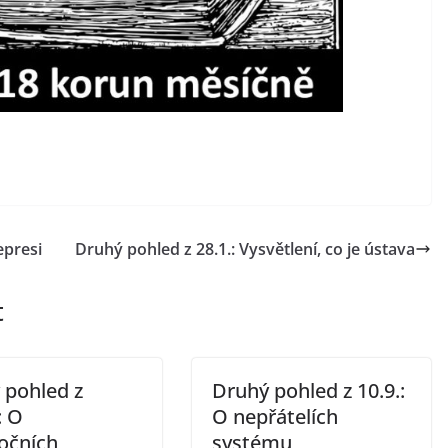
epresi
Druhý pohled z 28.1.: Vysvětlení, co je ústava
t
 pohled z
Druhý pohled z 10.9.:
: O
O nepřátelích
očních
systému