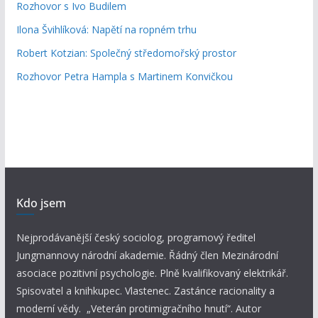
Rozhovor s Ivo Budilem
Ilona Švihlíková: Napětí na ropném trhu
Robert Kotzian: Společný středomořský prostor
Rozhovor Petra Hampla s Martinem Konvičkou
Kdo jsem
Nejprodávanější český sociolog, programový ředitel
Jungmannovy národní akademie. Řádný člen Mezinárodní
asociace pozitivní psychologie. Plně kvalifikovaný elektrikář.
Spisovatel a knihkupec. Vlastenec. Zastánce racionality a
moderní vědy. „Veterán protimigračního hnutí“. Autor