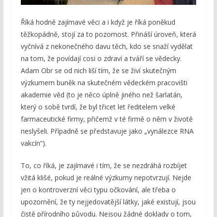
Říká hodně zajímavé věci a i když je říká poněkud
těžkopádně, stojí za to pozornost. Přináší úroveň, která
vyčnívá z nekonečného davu těch, kdo se snaží vydělat
na tom, že povídají cosi o zdraví a tváří se vědecky.
Adam Obr se od nich liší tím, že se živí skutečným
výzkumem buněk na skutečném vědeckém pracovišti
akademie věd (to je něco úplně jiného než šarlatán,
který o sobě tvrdí, že byl třicet let ředitelem velké
farmaceutické firmy, přičemž v té firmě o něm v životě
neslyšeli. Případně se představuje jako „vynálezce RNA
vakcín“).
To, co říká, je zajímavé i tím, že se nezdráhá rozbíjet
vžitá klišé, pokud je reálné výzkumy nepotvrzují. Nejde
jen o kontroverzní věci typu očkování, ale třeba o
upozornění, že ty nejjedovatější látky, jaké existují, jsou
čistě přírodního původu. Nejsou žádné doklady o tom,