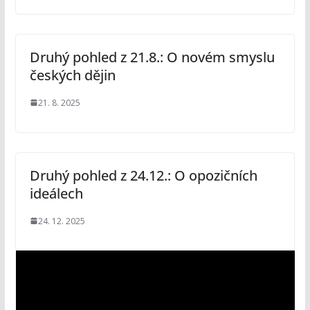
Druhý pohled z 21.8.: O novém smyslu
českých dějin
21. 8. 2025
Druhý pohled z 24.12.: O opozičních
ideálech
24. 12. 2025
V
i
d