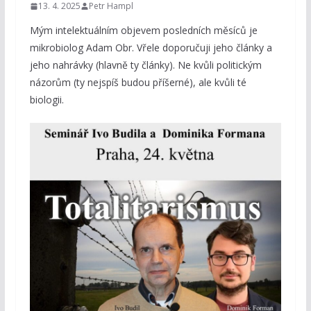
13. 4. 2025
Petr Hampl
Mým intelektuálním objevem posledních měsíců je
mikrobiolog Adam Obr. Vřele doporučuji jeho články a
jeho nahrávky (hlavně ty články). Ne kvůli politickým
názorům (ty nejspíš budou příšerné), ale kvůli té
biologii.