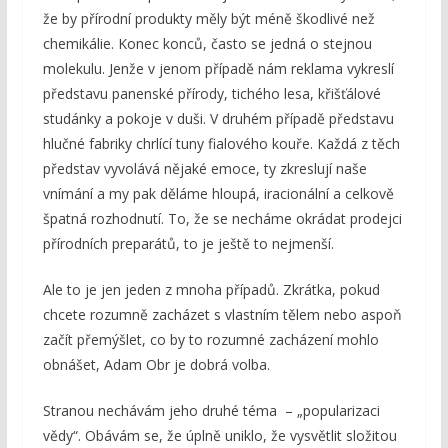
že by přírodní produkty měly být méně škodlivé než
chemikálie. Konec konců, často se jedná o stejnou
molekulu. Jenže v jenom případě nám reklama vykreslí
představu panenské přírody, tichého lesa, křišťálové
studánky a pokoje v duši. V druhém případě představu
hlučné fabriky chrlící tuny fialového kouře. Každá z těch
představ vyvolává nějaké emoce, ty zkreslují naše
vnímání a my pak děláme hloupá, iracionální a celkově
špatná rozhodnutí. To, že se necháme okrádat prodejci
přírodních preparátů, to je ještě to nejmenší.
Ale to je jen jeden z mnoha případů. Zkrátka, pokud
chcete rozumně zacházet s vlastním tělem nebo aspoň
začít přemýšlet, co by to rozumné zacházení mohlo
obnášet, Adam Obr je dobrá volba.
Stranou nechávám jeho druhé téma – „popularizaci
vědy“. Obávám se, že úplně uniklo, že vysvětlit složitou