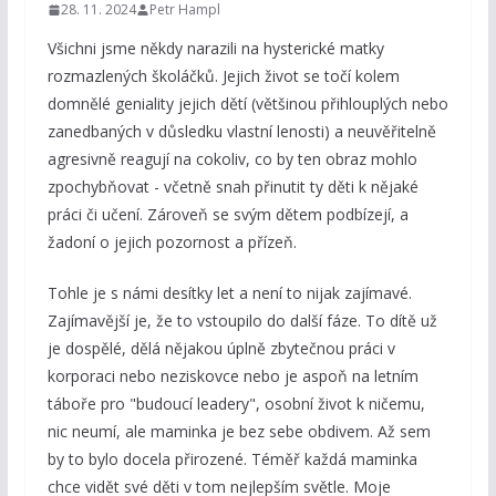
28. 11. 2024
Petr Hampl
Všichni jsme někdy narazili na hysterické matky
rozmazlených školáčků. Jejich život se točí kolem
domnělé geniality jejich dětí (většinou přihlouplých nebo
zanedbaných v důsledku vlastní lenosti) a neuvěřitelně
agresivně reagují na cokoliv, co by ten obraz mohlo
zpochybňovat - včetně snah přinutit ty děti k nějaké
práci či učení. Zároveň se svým dětem podbízejí, a
žadoní o jejich pozornost a přízeň.
Tohle je s námi desítky let a není to nijak zajímavé.
Zajímavější je, že to vstoupilo do další fáze. To dítě už
je dospělé, dělá nějakou úplně zbytečnou práci v
korporaci nebo neziskovce nebo je aspoň na letním
táboře pro "budoucí leadery", osobní život k ničemu,
nic neumí, ale maminka je bez sebe obdivem. Až sem
by to bylo docela přirozené. Téměř každá maminka
chce vidět své děti v tom nejlepším světle. Moje