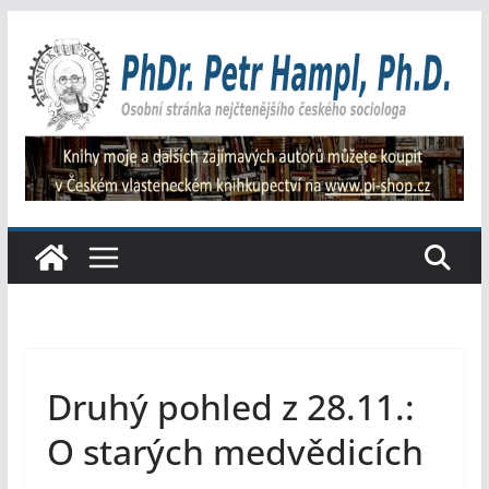
Přeskočit
na
obsah
Druhý pohled z 28.11.:
O starých medvědicích