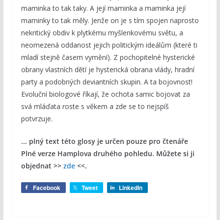
maminka to tak taky. A její maminka a maminka její
maminky to tak měly. Jenže on je s tím spojen naprosto
nekritický obdiv k plytkému myšlenkovému světu, a
neomezená oddanost jejich politickým ideálům (které ti
mladí stejně časem vymění). Z pochopitelné hysterické
obrany vlastních dětí je hysterická obrana vlády, hradní
party a podobných deviantních skupin. A ta bojovnost!
Evoluční biologové říkají, že ochota samic bojovat za
svá mláďata roste s věkem a zde se to nejspíš
potvrzuje.
... plný text této glosy je určen pouze pro čtenáře
Plné verze Hamplova druhého pohledu. Můžete si ji
objednat >>
zde
<<.
Facebook
Tweet
LinkedIn