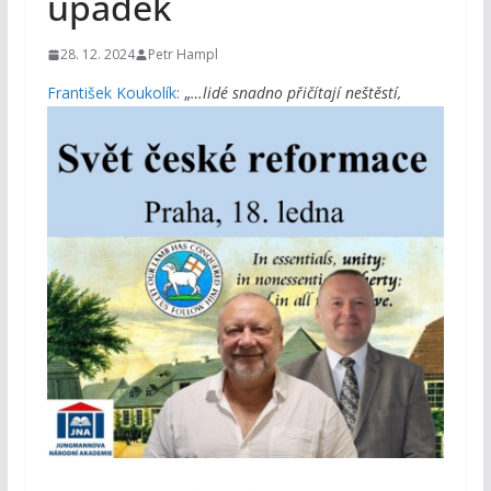
úpadek
28. 12. 2024
Petr Hampl
František Koukolík:
„
…lid
é snadno přičítají neštěstí,