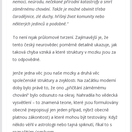
nemoci, neúrodu, nečekané přírodní katastrofy a smrt
záměrnému chování. Takže je možné obvinit třeba
čarodějnice, zlé duchy, hříšný život komunity nebo
některých jedinců a podobně.“
To není nijak průlomové tvrzení. Zajímavější je, že
tento český neurovědec poměrně detailně ukazuje, jak
taková chyba vzniká a které struktury v mozku jsou za
to odpovědné.
Jenže jedna věc jsou naše mozky a druhá věc
společenské struktury a zvyklosti. Na začátku moderní
doby bylo právě to, že ono „přičítání záměrnému
chování“ bylo odsunuto na okraj. Nahradila ho vědecká
vysvětlení – to znamená teorie, které jsou formulovány
obecně (nepopisují jen jeden případ, nýbrž obecně
platnou zákonitost) a které mohou být testovány. Když
někdo věřil v astrologii nebo tajná spiknutí, říkal to s
rozpačitým úsměvem.