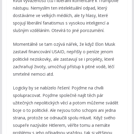
Kvůli vyváženosti čtu i liberální komentáře k Trumpově
nástupu. Nemyslím ten intelektuální odpad, který
dostáváme ve velkých médiích, ale ty hlasy, které
spojují liberální fanatismus s vysokou inteligencí a
slušným vzděláním. Otevírá to jiné porozumění.
Momentálně se tam ozývá nářek, že když Elon Musk
zastavil financování USAID, nepřišly o peníze jenom
politické neziskovky, ale zastavují se i projekty, které
zachraňují životy, umožňují přístup k pitné vodě, léčí
smrtelné nemoci atd.
Logicky by se nabízelo řešení: Pojďme na chvíli
spolupracovat. Pojďme společně najít těch pár
užitečných nepolitických věcí a potom můžeme svádět
boje o to politické. Ale nejsou toho schopni ani jedna
strana, protože se odnaučili spolu mluvit. Když svého
soupeře nazýváte Hitlerem, věříte tomu a nemáte
problémy s jeho případnou vraždou, tak si většinou