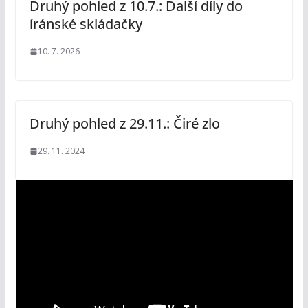
Druhý pohled z 10.7.: Další díly do
íránské skládačky
10. 7. 2026
Druhý pohled z 29.11.: Čiré zlo
29. 11. 2024
V
i
d
e
o
p
ř