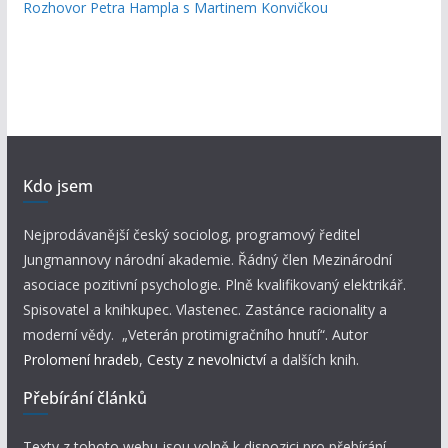
Rozhovor Petra Hampla s Martinem Konvičkou
Kdo jsem
Nejprodávanější český sociolog, programový ředitel
Jungmannovy národní akademie. Řádný člen Mezinárodní
asociace pozitivní psychologie. Plně kvalifikovaný elektrikář.
Spisovatel a knihkupec. Vlastenec. Zastánce racionality a
moderní vědy. „Veterán protimigračního hnutí“. Autor
Prolomení hradeb
,
Cesty z nevolnictví
a dalších knih.
Přebírání článků
Texty z tohoto webu jsou volně k dispozici pro přebírání.