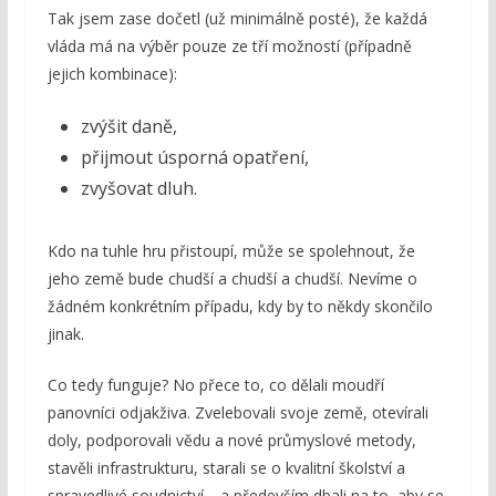
Tak jsem zase dočetl (už minimálně posté), že každá
vláda má na výběr pouze ze tří možností (případně
jejich kombinace):
zvýšit daně,
přijmout úsporná opatření,
zvyšovat dluh.
Kdo na tuhle hru přistoupí, může se spolehnout, že
jeho země bude chudší a chudší a chudší. Nevíme o
žádném konkrétním případu, kdy by to někdy skončilo
jinak.
Co tedy funguje? No přece to, co dělali moudří
panovníci odjakživa. Zvelebovali svoje země, otevírali
doly, podporovali vědu a nové průmyslové metody,
stavěli infrastrukturu, starali se o kvalitní školství a
spravedlivé soudnictví… a především dbali na to, aby se