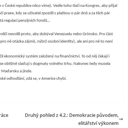
 v České republice něco víme). Vedle toho tlačí na Kongres, aby přijal
 praxe, kdy se uživatel zpozdil s platbou o pár dnů a za těch pár
á regulaci penzijních fondů…
oliči nevolili proto, aby dobýval Venezuelu nebo Grónsko. Pro část
pro ně otázka zájmů, nýbrž osobní identity), ale ani pro ně to není
čil ekonomický systém založený na finančnictví. To od něj čekají i
 se obtížně slaďují s dogmaty volného trhu. Nakonec tedy musela
 v Maďarsku a jinde.
ké odhodlání, zdá se, v Americe chybí.
ráce
Druhý pohled z 4.2.: Demokracie původem,
elitářství výkonem