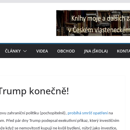
ČLÁNKY
VIDEA
OBCHOD
JNA (ŠKOLA)
KONT
: Trump konečně!
vu zahraniční politiku (pochopitelně),
probíhá smršť opatření
na
m. Před pár dny Trump podepsal exekutivní příkaz, který investičním
když se nemovitosti kupují ne kvůli bydlení, nýbrž jako investice,