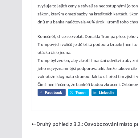
zvyšuje to jejich ceny a stávají se nedostupnými (o tom
zákon, kterým omezí sazby na kreditních kartách. Skončí
dnů mu banka naúčtovala 40% úrok. Kromě toho chyst
Konečně!, chce se zvolat. Donalda Trumpa přece jeho v
Trumpových voličů je důležitá podpora Izraele (není to 
otázka číslo jedna.
Trump byl zvolen, aby zkrotil finanční odvětví a aby zni
jeho nejvýznamnější podporovatelé. Jenže takové cíle
volnotržní dogmata stranou. Jak to už před tím zjistili
Čímž není řečeno, že bankéři budou zkroceni. Orbánovs
Facebook
Tweet
LinkedIn
Druhý pohled z 3.2.: Osvobozování místo p