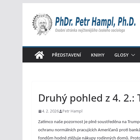
Přeskočit
na
obsah
PŘEDSTAVENÍ
KNIHY
GLOSY
Druhý pohled z 4. 2.
4. 2. 2026
Petr Hampl
Zatímco naše pozornost je plně soustředěna na Trumpo
ochranu normálních pracujících Američanů proti banká
fondům hodně ztěžuje nákupy rodinných domů. Protože 