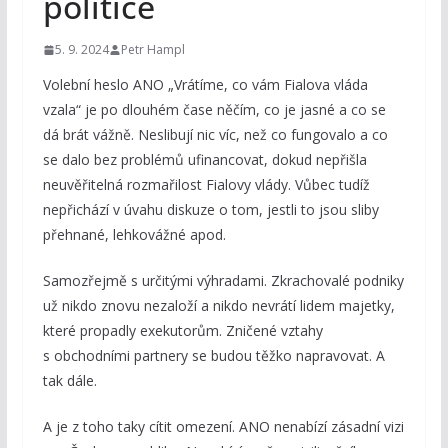
politice
5. 9. 2024
Petr Hampl
Volební heslo ANO „Vrátíme, co vám Fialova vláda
vzala“ je po dlouhém čase něčím, co je jasné a co se
dá brát vážně. Neslibují nic víc, než co fungovalo a co
se dalo bez problémů ufinancovat, dokud nepřišla
neuvěřitelná rozmařilost Fialovy vlády. Vůbec tudíž
nepřichází v úvahu diskuze o tom, jestli to jsou sliby
přehnané, lehkovážné apod.
Samozřejmě s určitými výhradami. Zkrachovalé podniky
už nikdo znovu nezaloží a nikdo nevrátí lidem majetky,
které propadly exekutorům. Zničené vztahy
s obchodními partnery se budou těžko napravovat. A
tak dále.
A je z toho taky cítit omezení. ANO nenabízí zásadní vizi