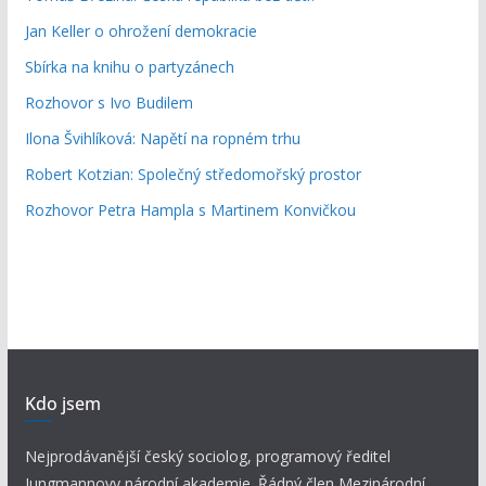
Jan Keller o ohrožení demokracie
Sbírka na knihu o partyzánech
Rozhovor s Ivo Budilem
Ilona Švihlíková: Napětí na ropném trhu
Robert Kotzian: Společný středomořský prostor
Rozhovor Petra Hampla s Martinem Konvičkou
Kdo jsem
Nejprodávanější český sociolog, programový ředitel
Jungmannovy národní akademie. Řádný člen Mezinárodní