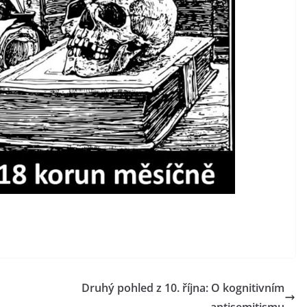
Druhý pohled z 10. října: O kognitivním