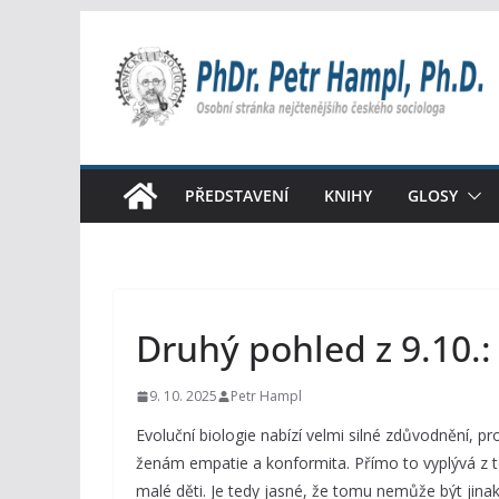
Přeskočit
na
obsah
PŘEDSTAVENÍ
KNIHY
GLOSY
Druhý pohled z 9.10.: 
9. 10. 2025
Petr Hampl
Evoluční biologie nabízí velmi silné zdůvodnění, pr
ženám empatie a konformita. Přímo to vyplývá z t
malé děti. Je tedy jasné, že tomu nemůže být jina