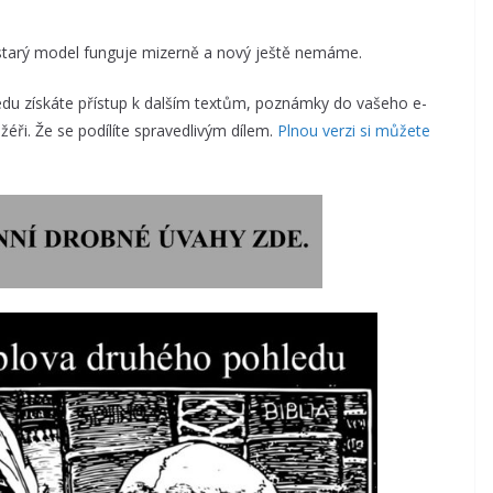
e starý model funguje mizerně a nový ještě nemáme.
u získáte přístup k dalším textům, poznámky do vašeho e-
éři. Že se podílíte spravedlivým dílem.
Plnou verzi si můžete