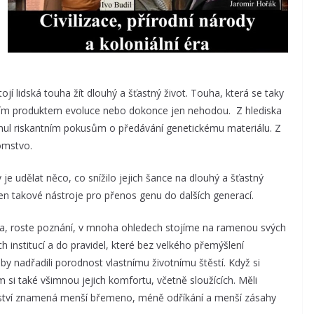
jí lidská touha žít dlouhý a šťastný život. Touha, která se taky
ejším produktem evoluce nebo dokonce jen nehodou. Z hlediska
hnul riskantním pokusům o předávání genetickému materiálu. Z
omstvo.
 je udělat něco, co snížilo jejich šance na dlouhý a šťastný
h jen takové nástroje pro přenos genu do dalších generací.
alita, roste poznání, v mnoha ohledech stojíme na ramenou svých
 institucí a do pravidel, které bez velkého přemýšlení
, aby nadřadili porodnost vlastnímu životnímu štěstí. Když si
m si také všimnou jejich komfortu, včetně sloužících. Měli
vství znamená menší břemeno, méně odříkání a menší zásahy