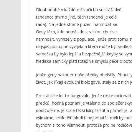
Dlouhodobě v každém živočichu se sráží dvě
tendence (mimo jiné, těch tendencí je celá
řada). Na jedné straně puzení namnožit se.
Geny těch, kdo neměli dost velkou chuť se
namnožit, vymizely z populace. Jenže proti tomu sto
nejspíš postupně vyvíjela a která může být vedl
samečka by bylo lepší a bezpečnější, kdyby se vy
hlediska samičky platí totéž ve smyslu péče o pot
Jenže geny nakonec naše předky obelstily. Přinutily
život. Jak říkají evoluční biologové, staly se z nic
Po statisíce let to fungovalo. Jenže roste racion
předků, hodně poznání je vtěleno do společenských
dodržujeme. Je stále těžší lidi přelstít a přimět je
všímáme, kolik dětí plodí ti nejbohatší, měli bycho
bychom si toho všimnout, protože pro ně rodičo