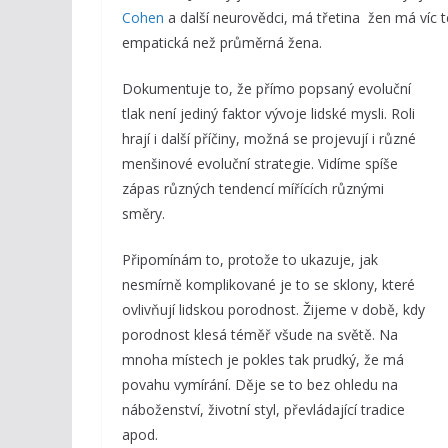
Cohen
a další neurovědci, má třetina žen má víc 
empatická než průměrná žena.
Dokumentuje to, že přímo popsaný evoluční
tlak není jediný faktor vývoje lidské mysli. Roli
hrají i další příčiny, možná se projevují i různé
menšinové evoluční strategie. Vidíme spíše
zápas různých tendencí mířících různými
směry.
Připomínám to, protože to ukazuje, jak
nesmírně komplikované je to se sklony, které
ovlivňují lidskou porodnost. Žijeme v době, kdy
porodnost klesá téměř všude na světě. Na
mnoha místech je pokles tak prudký, že má
povahu vymírání. Děje se to bez ohledu na
náboženství, životní styl, převládající tradice
apod.