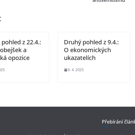
antisemitismu
t
pohled z 22.4.:
Druhý pohled z 9.4.:
Robejšek a
O ekonomických
cká opozice
ukazatelích
025
9. 4. 2025
Přebírání člán