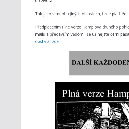
do života.
Tak jako v mnoha jiných oblastech, i zde platí, ž
Předplacením Plné verze Hamplova druhého pohled
mailu a především vědomí, že už nejste černí pasaž
obstarat zde.