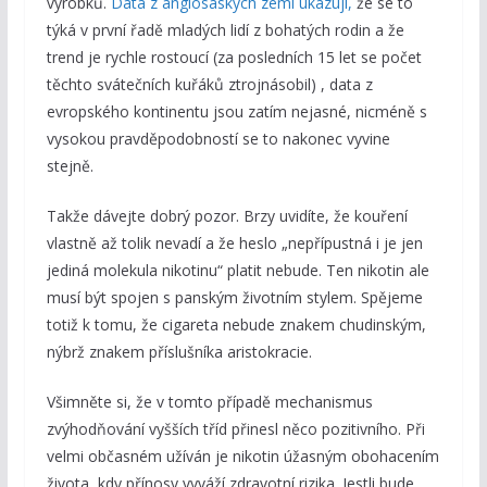
výrobků.
Data z anglosaských zemí ukazují,
že se to
týká v první řadě mladých lidí z bohatých rodin a že
trend je rychle rostoucí (za posledních 15 let se počet
těchto svátečních kuřáků ztrojnásobil) , data z
evropského kontinentu jsou zatím nejasné, nicméně s
vysokou pravděpodobností se to nakonec vyvine
stejně.
Takže dávejte dobrý pozor. Brzy uvidíte, že kouření
vlastně až tolik nevadí a že heslo „nepřípustná i je jen
jediná molekula nikotinu“ platit nebude. Ten nikotin ale
musí být spojen s panským životním stylem. Spějeme
totiž k tomu, že cigareta nebude znakem chudinským,
nýbrž znakem příslušníka aristokracie.
Všimněte si, že v tomto případě mechanismus
zvýhodňování vyšších tříd přinesl něco pozitivního. Při
velmi občasném užíván je nikotin úžasným obohacením
života, kdy přínosy vyváží zdravotní rizika. Jestli bude