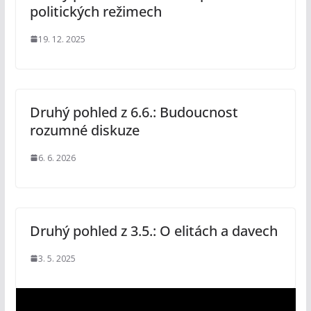
politických režimech
19. 12. 2025
Druhý pohled z 6.6.: Budoucnost
rozumné diskuze
6. 6. 2026
Druhý pohled z 3.5.: O elitách a davech
3. 5. 2025
V