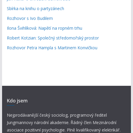
Sbírka na knihu o partyzánech
Rozhovor s Ivo Budilem
Ilona Švihlíková: Napětí na ropném trhu
Robert Kotzian: Společný středomořský prostor
Rozhovor Petra Hampla s Martinem Konvičkou
Kdo jsem
Nejprodávanější český sociolog, programový ředitel
Jungmannovy národní akademie. Řádný člen Mezinárodní
asociace pozitivní psychologie. Plně kvalifikovaný elektrikář.