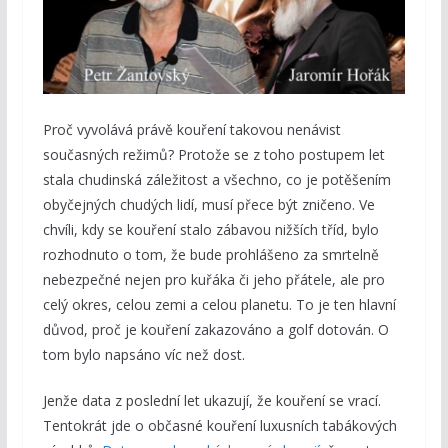
Proč vyvolává právě kouření takovou nenávist
současných režimů? Protože se z toho postupem let
stala chudinská záležitost a všechno, co je potěšením
obyčejných chudých lidí, musí přece být zničeno. Ve
chvíli, kdy se kouření stalo zábavou nižších tříd, bylo
rozhodnuto o tom, že bude prohlášeno za smrtelně
nebezpečné nejen pro kuřáka či jeho přátele, ale pro
celý okres, celou zemi a celou planetu. To je ten hlavní
důvod, proč je kouření zakazováno a golf dotován. O
tom bylo napsáno víc než dost.
Jenže data z poslední let ukazují, že kouření se vrací.
Tentokrát jde o občasné kouření luxusních tabákových