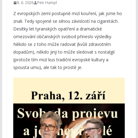
8. 6. 2026
Petr Hampl
Z evropských zemí postupně mizí kouření, jak jsme ho
znali. Tedy spojené se silnou závislostí na cigaretách.
Desítky let tyranských opatření a dramatické
omezování občanských svobod přineslo výsledky.
Někdo se z toho může radovat (kvůli zdravotním
dopadům), někdo jiný to může sledovat s nostalgií
(protože tím mizí kus tradiční evropské kultury a
spousta umu), ale tak to prostě je.