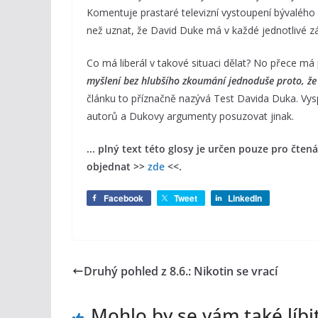
Komentuje prastaré televizní vystoupení bývalého
než uznat, že David Duke má v každé jednotlivé zále
Co má liberál v takové situaci dělat? No přece má
myšlení bez hlubšího zkoumání jednoduše proto, že 
článku to příznačně nazývá Test Davida Duka. Vys
autorů a Dukovy argumenty posuzovat jinak.
... plný text této glosy je určen pouze pro čte
objednat >>
zde
<<.
Facebook
Tweet
LinkedIn
Druhý pohled z 8.6.: Nikotin se vrací
Mohlo by se vám také líbi