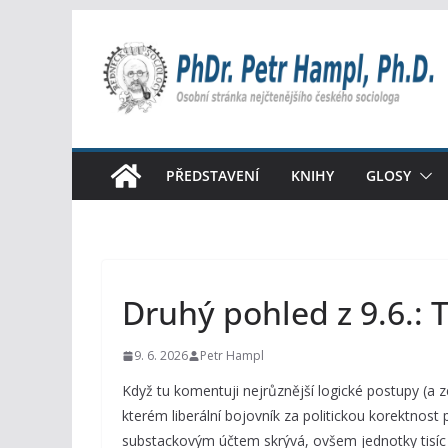
Přeskočit
na
obsah
PŘEDSTAVENÍ
KNIHY
GLOSY
Druhý pohled z 9.6.: 
9. 6. 2026
Petr Hampl
Když tu komentuji nejrůznější logické postupy (a 
kterém liberální bojovník za politickou korektnos
substackovým účtem skrývá, ovšem jednotky tisíc p