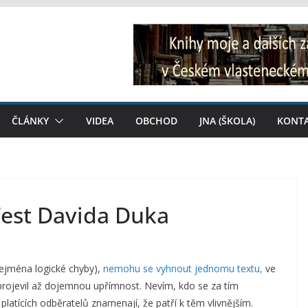
ČLÁNKY
VIDEA
OBCHOD
JNA (ŠKOLA)
KONT
Test Davida Duka
zejména logické chyby),
nemohu se vyhnout jednomu textu,
ve
t projevil až dojemnou upřímnost. Nevím, kdo se za tím
latících odběratelů znamenají, že patří k těm vlivnějším.