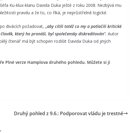
 šéfa Ku-klux-klanu Davida Duka ještě z roku 2008. Nezbývá mu
žitosti pravdu a že to, co říká, je neprůstřelně logické.
 po divácích požadovat, „
aby cítili totéž co my a potlačili kritické
člověk, který ho pronáší, byl společensky diskreditován“.
Autor
pělý čtenář má být schopen rozlišit Davida Duka od jiných
náře Plné verze Hamplova druhého pohledu. Můžete si ji
Druhý pohled z 9.6.: Podporovat vládu je trestné
t