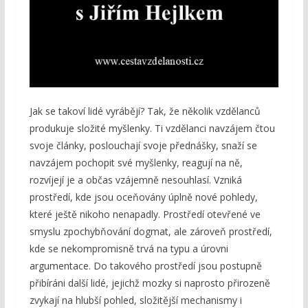
Jak se takoví lidé vyrábějí? Tak, že několik vzdělanců
produkuje složité myšlenky. Ti vzdělanci navzájem čtou
svoje články, poslouchají svoje přednášky, snaží se
navzájem pochopit své myšlenky, reagují na ně,
rozvíjejí je a občas vzájemně nesouhlasí. Vzniká
prostředí, kde jsou oceňovány úplně nové pohledy,
které ještě nikoho nenapadly. Prostředí otevřené ve
smyslu zpochybňování dogmat, ale zároveň prostředí,
kde se nekompromisně trvá na typu a úrovni
argumentace. Do takového prostředí jsou postupně
přibíráni další lidé, jejichž mozky si naprosto přirozeně
zvykají na hlubší pohled, složitější mechanismy i