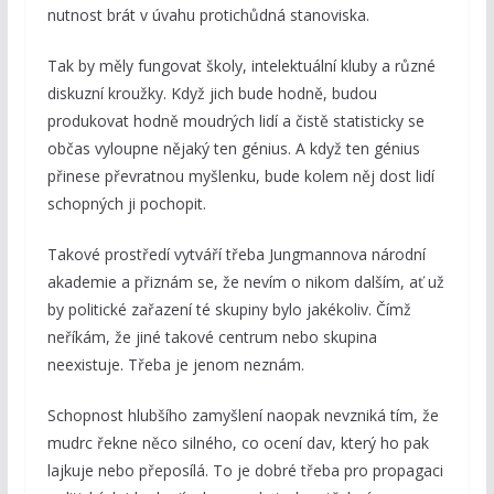
nutnost brát v úvahu protichůdná stanoviska.
Tak by měly fungovat školy, intelektuální kluby a různé
diskuzní kroužky. Když jich bude hodně, budou
produkovat hodně moudrých lidí a čistě statisticky se
občas vyloupne nějaký ten génius. A když ten génius
přinese převratnou myšlenku, bude kolem něj dost lidí
schopných ji pochopit.
Takové prostředí vytváří třeba Jungmannova národní
akademie a přiznám se, že nevím o nikom dalším, ať už
by politické zařazení té skupiny bylo jakékoliv. Čímž
neříkám, že jiné takové centrum nebo skupina
neexistuje. Třeba je jenom neznám.
Schopnost hlubšího zamyšlení naopak nevzniká tím, že
mudrc řekne něco silného, co ocení dav, který ho pak
lajkuje nebo přeposílá. To je dobré třeba pro propagaci