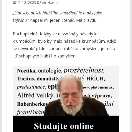
17. 12. 2025
Petr Hampl
„Lidí schopných hlubšího zamyšlení je u nás jako
šafránu,“
napsal mi jeden čtenář. Má pravdu.
Pochopitelně. Kdyby se nevyráběly násady ke
krumpáčům, bylo by málo násad ke krumpáčům. Když
se nevyrábějí lidé schopní hlubšího zamyšlení, je málo
lidí schopných hlubšího zamyšlení.