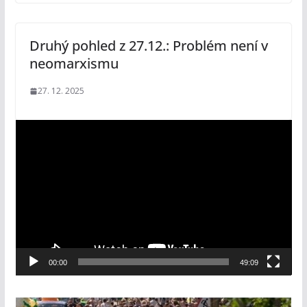
Druhý pohled z 27.12.: Problém není v
neomarxismu
27. 12. 2025
V
i
d
e
o
p
ř
e
00:00
49:09
h
r
á