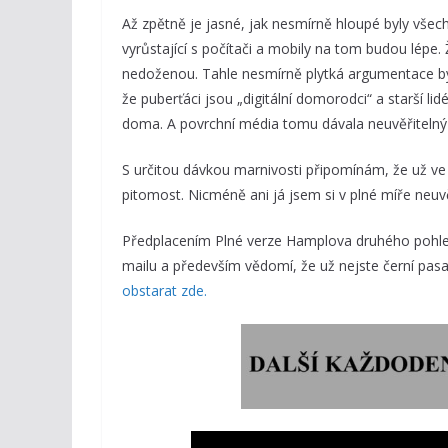
Až zpětně je jasné, jak nesmírně hloupé byly všechn
vyrůstající s počítači a mobily na tom budou lépe. 
nedoženou. Tahle nesmírně plytká argumentace by
že puberťáci jsou „digitální domorodci“ a starší li
doma. A povrchní média tomu dávala neuvěřitelný 
S určitou dávkou marnivosti připomínám, že už ve s
pitomost. Nicméně ani já jsem si v plné míře neuvě
Předplacením Plné verze Hamplova druhého pohled
mailu a především vědomí, že už nejste černí pasaž
obstarat zde.