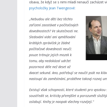
obava, že když se s nimi mladí nenaučí zacházet 
psycholožky Jean Twengeové:
„Nebudou ale děti bez těchto
zařízení zaostávat v počítačových
dovednostech? Ve skutečnosti ne.
Sledování videí ani vyměňování
krátkých zpráviček je žádné
počítačové dovednosti neučí;
pouze trénuje jejich mozek k
tomu, aby nedokázal udržet
pozornost déle než deset až
dvacet sekund. Ano, potřebují se naučit psát na kláve
nastoupí do zaměstnání, proběhne takový rozvoj uměl
Existují však schopnosti, které studenti pro vysoko
soustředit se, kriticky přemýšlet a porozumět složi
oslabují. Knihy je naopak všechny rozvíjejí.“