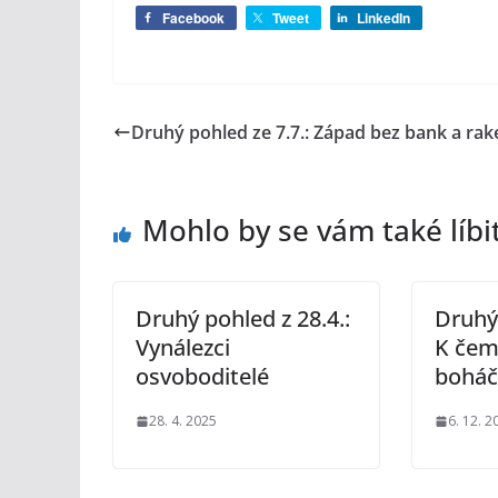
Facebook
Tweet
LinkedIn
Druhý pohled ze 7.7.: Západ bez bank a rak
Mohlo by se vám také líbi
Druhý pohled z 28.4.:
Druhý 
Vynálezci
K čem
osvoboditelé
boháč
28. 4. 2025
6. 12. 2