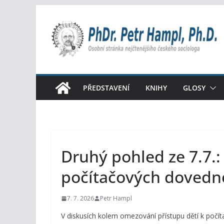
Přeskočit
na
obsah
PŘEDSTAVENÍ
KNIHY
GLOSY
Druhý pohled ze 7.7.:
počítačových dovedn
7. 7. 2026
Petr Hampl
V diskusích kolem omezování přístupu dětí k počít