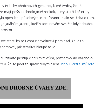
y ty knihy předchozích generací, které tvrdily, že děti
Že mají jakýsi technologický náskok, který starší lidé nikdy
la opentlena působivými metaforami. Psalo se třeba o tom,
dé „digitální migranti“, kteří v tom novém světě nikdy nebudou
prostor.
vé starší knize Cesta z nevolnictví jsem psal, že je to
domoval, jak strašlivě hloupé to je.
u získáte přístup k dalším textům, poznámky do vašeho e-
éři. Že se podílíte spravedlivým dílem.
Plnou verzi si můžete