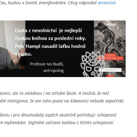
včas, budou v životě znevýhodněni. Cituji odpověď
americké
snici, ale to zvládnou i na střední škole. A možná, že než
é inteligence, že ani toho psaní na klávesnici nebude zapotřebí.
u školu i pro dlouhodobý úspěch skutečně potřebují: schopnost
tým myšlenkám. Digitální zařízení každou z těchto schopností