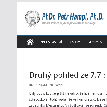
Přeskočit
na
obsah
PŘEDSTAVENÍ
KNIHY
GLOSY
Druhý pohled ze 7.7.
7. 7. 2024
Petr Hampl
Byly doby, kdy se ještě nevěřilo, že lidé nemusí 
středoškolák tudíž věděl, že velkomoravský kníže R
západního křesťanství. A věděl také, že po pádu Ca