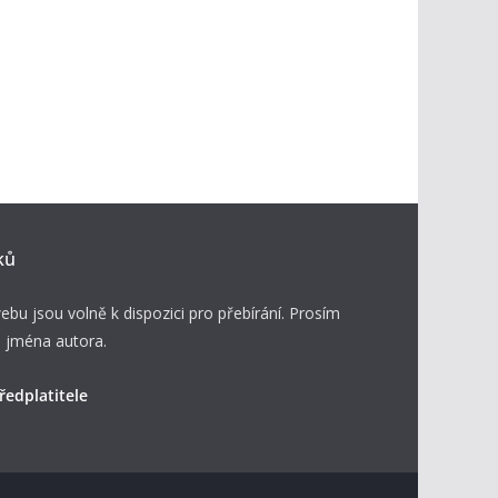
ků
ebu jsou volně k dispozici pro přebírání. Prosím
 jména autora.
ředplatitele