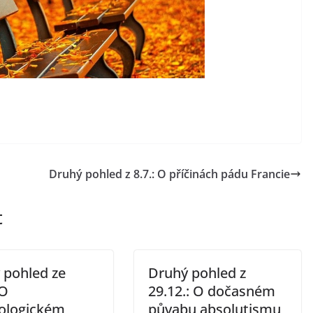
Druhý pohled z 8.7.: O příčinách pádu Francie
t
 pohled ze
Druhý pohled z
 O
29.12.: O dočasném
ologickém
půvabu absolutismu