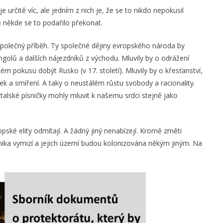
určitě víc, ale jedním z nich je, že se to nikdo nepokusil
e někde se to podařilo překonat.
společný příběh. Ty společné dějiny evropského národa by
golů a dalších nájezdníků z východu. Mluvily by o odrážení
ém pokusu dobýt Rusko (v 17. století). Mluvily by o křesťanství,
ek a smíření. A taky o neustálém růstu svobody a racionality.
italské písničky mohly mluvit k našemu srdci stejně jako
pské elity odmítají. A žádný jiný nenabízejí. Kromě změti
tnika vymizí a jejich území budou kolonizována někým jiným. Na