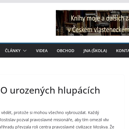
ČLÁNKY
VIDEA
OBCHOD
JNA (ŠKOLA)
KONT
: O urozených hlupácích
nic vědět, protože si mohou všechno vybrouzdat. Každý
ostislav pozval pravoslavné misionáře, aby tím omezil vliv
řihradu převzala roli centra pravoslavné civilizace Moskva. Že