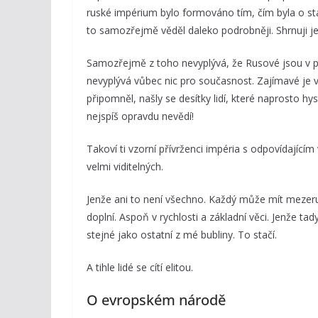
ruské impérium bylo formováno tím, čím byla o st
to samozřejmě věděl daleko podrobněji. Shrnuji je
Samozřejmě z toho nevyplývá, že Rusové jsou v pr
nevyplývá vůbec nic pro současnost. Zajímavé je v
připomněl, našly se desítky lidí, které naprosto h
nejspíš opravdu nevědí!
Takoví ti vzorní přívrženci impéria s odpovídajíc
velmi viditelných.
Jenže ani to není všechno. Každý může mít mezeru
doplní. Aspoň v rychlosti a základní věci. Jenže tad
stejné jako ostatní z mé bubliny. To stačí.
A tihle lidé se cítí elitou.
O evropském národě