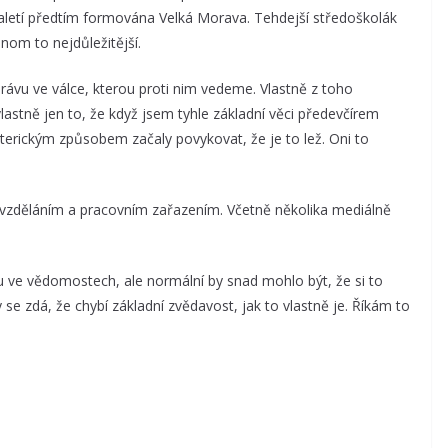
aletí předtím formována Velká Morava. Tehdejší středoškolák
nom to nejdůležitější.
ávu ve válce, kterou proti nim vedeme. Vlastně z toho
lastně jen to, že když jsem tyhle základní věci předevčírem
ysterickým způsobem začaly povykovat, že je to lež. Oni to
ím vzděláním a pracovním zařazením. Včetně několika mediálně
 ve vědomostech, ale normální by snad mohlo být, že si to
y se zdá, že chybí základní zvědavost, jak to vlastně je. Říkám to