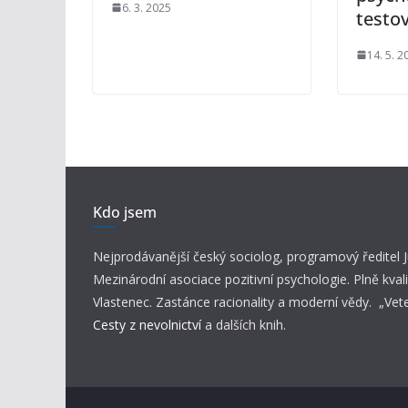
6. 3. 2025
testo
14. 5. 2
Kdo jsem
Nejprodávanější český sociolog, programový ředitel
Mezinárodní asociace pozitivní psychologie. Plně kvali
Vlastenec. Zastánce racionality a moderní vědy. „Vet
Cesty z nevolnictví
a dalších knih.