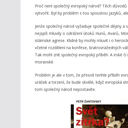
Proč není společný evropský národ? Těch důvodů je 
vytvořit. Byl by problém s tou spoustou jazyků, al
Jenže společný národ vyžaduje společné dějiny a 
nejspíš mluvily o odrážení útoků Hunů, Avarů, Mon
islámské agrese. Klidně by mohly mluvit i o heroick
včetně rozdělení na konfese, bratrovražedných vál
Tak mohl znít společný evropský příběh. A irské či 
moravské.
Problém je ale v tom, že přesně tenhle příběh evro
urážek a tvrzení, že bude skvělé, když evropská e
tom společný národ nepostavíte.