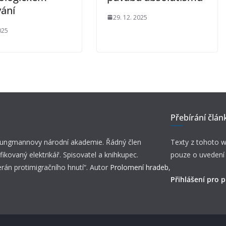
vání
29. 12. 2025
025
Přebírání člán
 Jungmannovy národní akademie. Řádný člen
Texty z tohoto w
fikovaný elektrikář. Spisovatel a knihkupec.
pouze o uvedení
erán protimigračního hnutí“. Autor
Prolomení hradeb
,
Přihlášení pro p