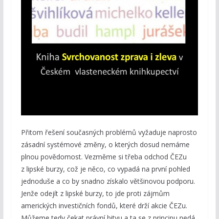
Přitom řešení současných problémů vyžaduje naprosto
zásadní systémové změny, o kterých dosud nemáme
plnou povědomost. Vezměme si třeba odchod ČEZu
z lipské burzy, což je něco, co vypadá na první pohled
jednoduše a co by snadno získalo většinovou podporu.
Jenže odejít z lipské burzy, to jde proti zájmům
amerických investičních fondů, které drží akcie ČEZu.
Můžeme tedy čekat právní bitvu a ta se z principu nedá