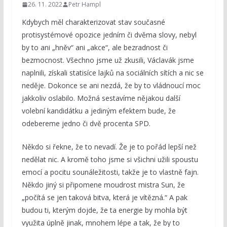
26. 11. 2022
Petr Hampl
Kdybych měl charakterizovat stav současné
protisystémové opozice jedním či dvěma slovy, nebyl
by to ani „hněv“ ani „akce“, ale bezradnost či
bezmocnost. Všechno jsme už zkusili, Václavák jsme
naplnili, získali statisíce lajků na sociálních sítích a nic se
neděje. Dokonce se ani nezdá, že by to vládnoucí moc
jakkoliv oslabilo. Možná sestavíme nějakou další
volební kandidátku a jediným efektem bude, že
odebereme jedno či dvě procenta SPD.
Někdo si řekne, že to nevadí. Že je to pořád lepší než
nedělat nic. A kromě toho jsme si všichni užili spoustu
emocí a pocitu sounáležitosti, takže je to vlastně fajn.
Někdo jiný si připomene moudrost mistra Sun, že
„počítá se jen taková bitva, která je vítězná.“ A pak
budou ti, kterým dojde, že ta energie by mohla být
využita úplně jinak, mnohem lépe a tak, že by to