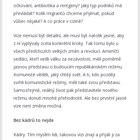
očkování, antibiotika a rentgeny? Jaký typ podniků má
převládat? Kolik migrantů chceme přijímat, pokud
vůbec nějaké? A co práce v cizině?
Vize nemusí být detailní, ale musí být natolik jasné, aby
z ní vyplývaly zcela konkrétní kroky. Tak tomu bylo u
všech předchozích velkých změn a revolucí. Američtí
sedláci, kteří vedli válku za nezávislost, měli poměrně
jasnou představu o budoucím republikánském režimu.
Komunisté věděli, jaký chtějí svět. A ti, kdo později
svrhli komunistické režimy, měli také svou představu.
Samozřejmě, reálný život pak představitele nového
režimu donutí mnohé přehodnotit. Ale bez prvotní jasné
vize není změna možná.
Bez kádrů to nejde
Kádry. Tím myslím lidi, takovou vizi znají a přijali ji za