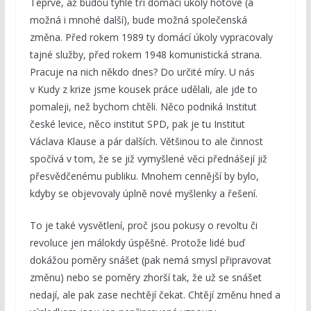
Teprve, až budou tyhle tři domácí úkoly hotové (a
možná i mnohé další), bude možná společenská
změna. Před rokem 1989 ty domácí úkoly vypracovaly
tajné služby, před rokem 1948 komunistická strana.
Pracuje na nich někdo dnes? Do určité míry. U nás
v Kudy z krize jsme kousek práce udělali, ale jde to
pomaleji, než bychom chtěli. Něco podniká Institut
české levice, něco institut SPD, pak je tu Institut
Václava Klause a pár dalších. Většinou to ale činnost
spočívá v tom, že se již vymyšlené věci přednášejí již
přesvědčenému publiku. Mnohem cennější by bylo,
kdyby se objevovaly úplně nové myšlenky a řešení.
To je také vysvětlení, proč jsou pokusy o revoltu či
revoluce jen málokdy úspěšné. Protože lidé buď
dokážou poměry snášet (pak nemá smysl připravovat
změnu) nebo se poměry zhorší tak, že už se snášet
nedají, ale pak zase nechtějí čekat. Chtějí změnu hned a