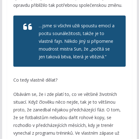
opravdu přiblížilo tak potřebnou společenskou změnu.
…jsme si všichni užili spoustu emocí a
pocitu sounáležitosti, takže je to
vlastně fajn. Někdo jiný si připomene
moudrost mistra Sun, že „počítá se
jen taková bitva, která je vítězná.“
Co tedy vlastně dělat?
Obávám se, že i zde platí to, co ve většině životních
situací. Když člověku něco nejde, tak je to většinou
proto, že zanedbal nějakou předcházející fázi. O tom,
že se fotbalistům nebudou dařit rohové kopy, se
rozhodlo v předcházejících měsících, kdy je trenér
vynechal z programu tréninků. Ve vlastním zápase už