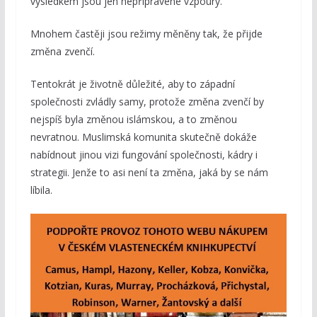
výsledkem jsou jen nepřipravené vzpoury.
Mnohem častěji jsou režimy měněny tak, že přijde
změna zvenčí.
Tentokrát je životně důležité, aby to západní
společnosti zvládly samy, protože změna zvenčí by
nejspíš byla změnou islámskou, a to změnou
nevratnou. Muslimská komunita skutečně dokáže
nabídnout jinou vizi fungování společnosti, kádry i
strategii. Jenže to asi není ta změna, jaká by se nám
líbila.