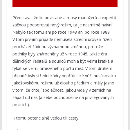
Představa, že lid povstane a masy manažerů a expertů
začnou podporovat nový režim, ta je nesmírně naivní.
Nebylo tak tomu ani po roce 1948 ani po roce 1989.
V tom prvním případě nemusela střední úroveň řízení
procházet žádnou významnou změnou, protože
podniky byly znárodněny už v roce 1945, takže éra
dělnických ředitelů a soudců mohla být velmi krátká a
týkat se velmi omezeného počtu míst. V tom druhém
případě byly střední kádry nepřátelské vůči husákovsko-
jakešovskému režimu už dlouho předtím a měly jasno
v tom, že chtějí společnost, jakou viděly v zemích na
západ od nás (a sebe pochopitelně na privilegovaných
pozicích).
K tomu potenciálně vedou tři cesty.