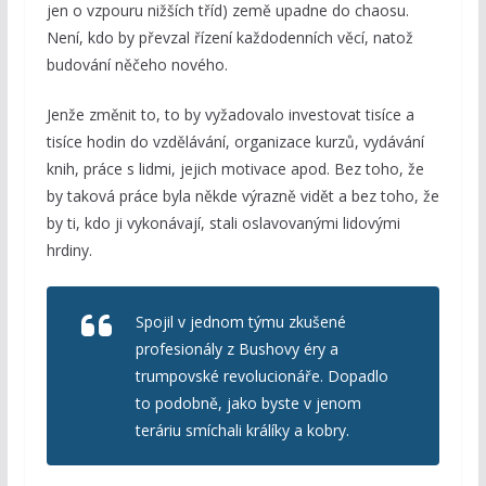
jen o vzpouru nižších tříd) země upadne do chaosu.
Není, kdo by převzal řízení každodenních věcí, natož
budování něčeho nového.
Jenže změnit to, to by vyžadovalo investovat tisíce a
tisíce hodin do vzdělávání, organizace kurzů, vydávání
knih, práce s lidmi, jejich motivace apod. Bez toho, že
by taková práce byla někde výrazně vidět a bez toho, že
by ti, kdo ji vykonávají, stali oslavovanými lidovými
hrdiny.
Spojil v jednom týmu zkušené
profesionály z Bushovy éry a
trumpovské revolucionáře. Dopadlo
to podobně, jako byste v jenom
teráriu smíchali králíky a kobry.