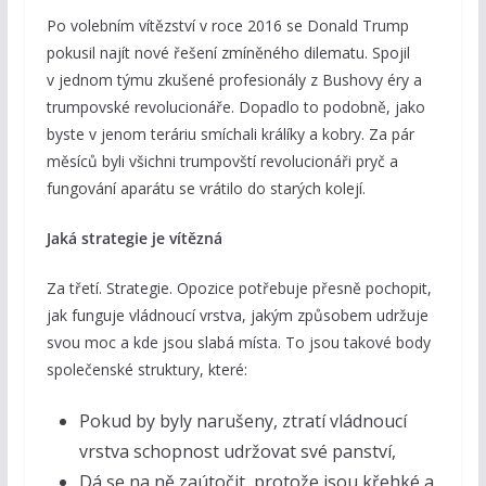
Po volebním vítězství v roce 2016 se Donald Trump
pokusil najít nové řešení zmíněného dilematu. Spojil
v jednom týmu zkušené profesionály z Bushovy éry a
trumpovské revolucionáře. Dopadlo to podobně, jako
byste v jenom teráriu smíchali králíky a kobry. Za pár
měsíců byli všichni trumpovští revolucionáři pryč a
fungování aparátu se vrátilo do starých kolejí.
Jaká strategie je vítězná
Za třetí. Strategie. Opozice potřebuje přesně pochopit,
jak funguje vládnoucí vrstva, jakým způsobem udržuje
svou moc a kde jsou slabá místa. To jsou takové body
společenské struktury, které:
Pokud by byly narušeny, ztratí vládnoucí
vrstva schopnost udržovat své panství,
Dá se na ně zaútočit, protože jsou křehké a