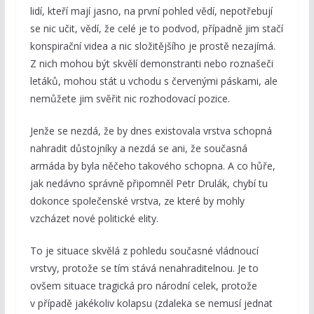
lidí, kteří mají jasno, na první pohled vědí, nepotřebují
se nic učit, vědí, že celé je to podvod, případně jim stačí
konspirační videa a nic složitějšího je prostě nezajímá.
Z nich mohou být skvělí demonstranti nebo roznašeči
letáků, mohou stát u vchodu s červenými páskami, ale
nemůžete jim svěřit nic rozhodovací pozice.
Jenže se nezdá, že by dnes existovala vrstva schopná
nahradit důstojníky a nezdá se ani, že současná
armáda by byla něčeho takového schopna. A co hůře,
jak nedávno správně připomněl Petr Drulák, chybí tu
dokonce společenské vrstva, ze které by mohly
vzcházet nové politické elity.
To je situace skvělá z pohledu současné vládnoucí
vrstvy, protože se tím stává nenahraditelnou. Je to
ovšem situace tragická pro národní celek, protože
v případě jakékoliv kolapsu (zdaleka se nemusí jednat