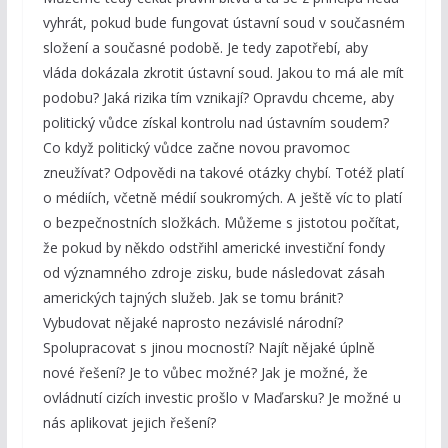
vyhrát, pokud bude fungovat ústavní soud v současném
složení a současné podobě. Je tedy zapotřebí, aby
vláda dokázala zkrotit ústavní soud. Jakou to má ale mít
podobu? Jaká rizika tím vznikají? Opravdu chceme, aby
politický vůdce získal kontrolu nad ústavním soudem?
Co když politický vůdce začne novou pravomoc
zneužívat? Odpovědi na takové otázky chybí. Totéž platí
o médiích, včetně médií soukromých. A ještě víc to platí
o bezpečnostních složkách. Můžeme s jistotou počítat,
že pokud by někdo odstřihl americké investiční fondy
od významného zdroje zisku, bude následovat zásah
amerických tajných služeb. Jak se tomu bránit?
Vybudovat nějaké naprosto nezávislé národní?
Spolupracovat s jinou mocností? Najít nějaké úplně
nové řešení? Je to vůbec možné? Jak je možné, že
ovládnutí cizích investic prošlo v Maďarsku? Je možné u
nás aplikovat jejich řešení?