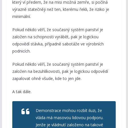
který ví předem, že na misi možná zemře, si počíná
výrazně statečněji než ten, kterému řekli, že riziko je
minimální.
Pokud někdo věří, že současný systém panství je
založen na schopnosti vyrábět, pak je logickou
odpovědí stávka, případně sabotáže ve výrobních
podnicích.
Pokud někdo věří, že současný systém panství je
založen na bezuhlíkovosti, pak je logickou odpovědí
zapalovat ohně všude, kde to jen jde.
A tak dále.
Demonstrace mohou rozbít iluzi, že
vláda má masovou lidovou podporu.
Jenže je vládnutí založeno na takové