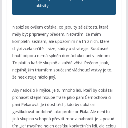
aktivity.
Nabízí se ovšem otázka, co jsou ty záležitosti, které
měly být připraveny předem. Netvrdím, že mám
kompletní seznam, ale upozorním na tři z nich, které
chybí zcela určitě – vize, kádry a strategie. Současné
hnutí odporu nemá splněn domácí úkol ani v jednom.
To platí o každé skupině a každé větvi. Řečeno jinak,
nejsilnějším triumfem současné vládnoucí vrstvy je to,
že neexistuje nikdo jiný.
Aby nedošlo k mýlce. Je tu mnoho lidí, kteří by dokázali
pronášet stejně hloupé fráze jako paní Černochová či
paní Pekarová. Je i dost těch, kdo by dokázali
gestikulovat podobně jako profesor Fiala. Ale není tu
jiná skupina schopná převzít moc a nahradit je – pokud
tím „je“ myslíme nejen desítku konkrétních lidí, ale celou