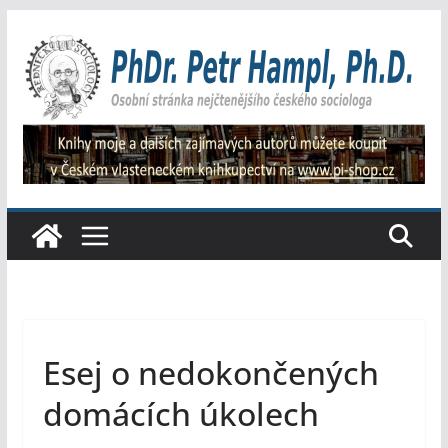
Přeskočit
na
obsah
Esej o nedokončených
domácích úkolech