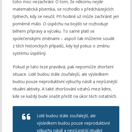
toho moc nezachrání. O tom, že někomu nejde
matematická písemka, se rozhodlo v předcházejících
týdnech, kdy se neučil. Při hodině už může zachránit jen
poměrně málo. O úspěchu na bojišti se rozhoduje
během přípravy a výcviku. To samé platí se
společenskými změnami – aspoň tak můžeme soudit
z těch historických případů, kdy byl pokus o změnu
systému úspěšný.
Pokud je tato teze pravdivá, pak nepomůže zhoršení
situace. Lidé budou stále zoufalejší, ale výsledkem
budou pouze neproduktivní výbuchy násilí a nejrůznější
rituální aktivity. A také zhoršování vztahů mezi lidmi,
kde se každý bude snažit přežít na úkor těch ostatních.
Lidé budou stále zoufalejší, ale
výsledkem budou pouze neproduktivní
výbuchy násilí a nejrůznější rituální