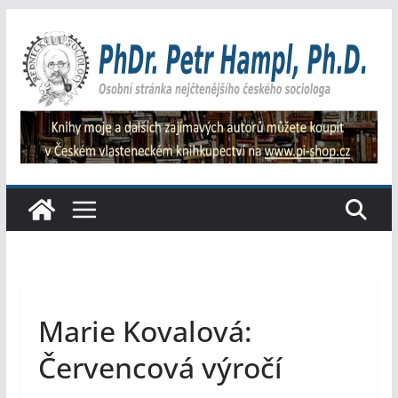
Přeskočit
na
obsah
Marie Kovalová:
Červencová výročí