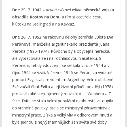
Dne 25. 7. 1942
–
druhá světová válka
:
německá vojska
obsadila Rostov na Donu
a tím si otevřela cestu
k útoku na Stalingrad a na Kavkaz.
Dne 26. 7. 1952
na rakovinu dělohy zemřela 33letá
Eva
Perónová
, manželka argentinského prezidenta Juana
Peróna (1895-1974). Původně byla obyčejná herečka,
ale vypracovala se i na rozhlasovou hlasatelku. S
Perónem, tehdy vdovcem, se setkala v roce 1944 a v
říjnu 1945 se vzali. V červnu 1946 se Perón, za vydatné
pomoci Evy, stal prezidentem Argentiny. Velmi oblíbené
Evě začali říkat
Evita
a její životní příběh později (1978)
proslavil také stejnojmenný muzikál A. L. Webbera a T.
Rice. Evita se stala velmi populární osobností, vstoupila
do vrcholné politiky, stala se ministryní zdravotnictví a
ministryní práce. Získala velký vliv v odborovém hnutí a
byla jednou z nejvýznamnějších žen světa své doby.