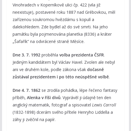
Vinohradech v Koperníkově ulici čp. 422 (vila již
neexistuje), postavené roku 1887 nad Grébovkou, měl
zařízenou soukromou hvězdárnu s kopulí a
dalekohledem. Zde bydlel až do své smrti. Na jeho
památku byla pojmenována planetka (8336) a kráter
„Šafařík” na odvrácené straně Měsíce.
Dne 3. 7. 1992
proběhla
volba prezidenta ČSFR
.
Jediným kandidátem byl Václav Havel. Zvolen ale nebyl
ani ve druhém kole, podle zákona však
dočasně
zůstával prezidentem i po této neúspěšné volbě
.
Dne 4. 7. 1862
se zrodila pohádka, lépe řečeno fantasy
příběh,
Alenka v říši divů
. Vyprávěl ji údajně ten den
anglický matematik, fotograf a spisovatel
Lewis Carroll
(1832-1898) dcerám svého přítele Henryho Liddella a
záhy ji zvěčnil na papír.