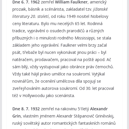
Dne 6. 7. 1962
zemřel
William Faulkner
, americký
prozaik, básník a scénárista, zakladatel tzv.
jižanské
literatury 20. století
, od roku 1949 nositel Nobelovy
ceny literaturu. Bylo mu necelých 65 let. Rodinná
tradice, vyprávění o osudech prarodičů a různých
příbuzných i o minulosti rodného Mississippi, se stala
základem jeho vyprávění. Faulkner velmi brzy začal
psát, třebaže byl nucen vykonávat jinou práci – byl
natěračem, prodavačem, pracoval na poště apod. Ač
sám bílý, vždy vystupoval jako obránce práv černochů.
Vždy také hájil právo umělce na soukromí. Vytýkal
novinářům, že ocenění umělcova díla spojují se
zveřejňováním autorova soukromí. Od 30. let pracoval
též v Hollywoodu jako scenárista.
Dne 8. 7. 1932
zemřel na rakovinu 51letý
Alexandr
Grin
, vlastním jménem Alexandr Stěpanovič Griněvskij,
ruský sovětský autor romantických fantaskních románů