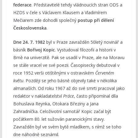
federace
. Představitelé tehdy vládnoucích stran ODS a
HZDS v čele s Václavem Klausem a Vladimírem
Mečiarem zde dohodli společný
postup při dělení
Československa
.
Dne 24. 7. 1982
byl v Praze zavražděn 50letý novinář a
básník
Bořivoj Kopic
. Vystudoval filozofii a historii v
Brně na univerzitě. Pak se usadil v Praze, ale na Moravu
se stále vracel ve své poezii. Časopisecky debutoval v
roce 1952 verši otištěnými v ostravském
Červeném
květu
. Později se jeho básně objevily také v několika
almanaších. Od roku 1967 až do své smrti pracoval jako
redaktor v nakladatelství
Práce
, často připomínal díla
Bohuslava Reynka, Otokara Březiny a Jana
Zahradníčka. Celoživotní samotář Kopic začal být
počátkem 80. let sužován paranoickými stavy.
Zavražděn byl ve svém bytě mladíkem, s nímž se toho
dne náhodně seznámil.