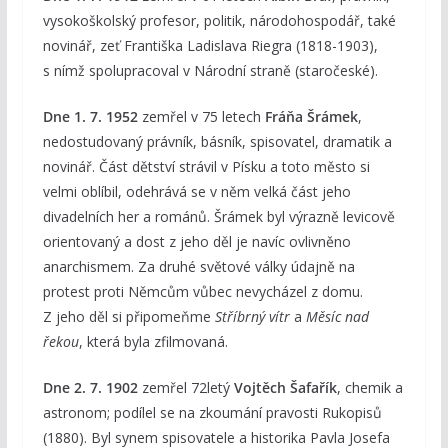
vysokoškolský profesor, politik, národohospodář, také
novinář, zeť Františka Ladislava Riegra (1818-1903),
s nímž spolupracoval v Národní straně (staročeské).
Dne 1. 7. 1952
zemřel v 75 letech
Fráňa Šrámek
,
nedostudovaný právník, básník, spisovatel, dramatik a
novinář. Část dětství strávil v Písku a toto město si
velmi oblíbil, odehrává se v něm velká část jeho
divadelních her a románů. Šrámek byl výrazně levicově
orientovaný a dost z jeho děl je navíc ovlivněno
anarchismem. Za druhé světové války údajně na
protest proti Němcům vůbec nevycházel z domu.
Z jeho děl si připomeňme
Stříbrný vítr
a
Měsíc nad
řekou
, která byla zfilmovaná.
Dne 2. 7. 1902
zemřel 72letý
Vojtěch Šafařík
, chemik a
astronom; podílel se na zkoumání pravosti Rukopisů
(1880). Byl synem spisovatele a historika Pavla Josefa