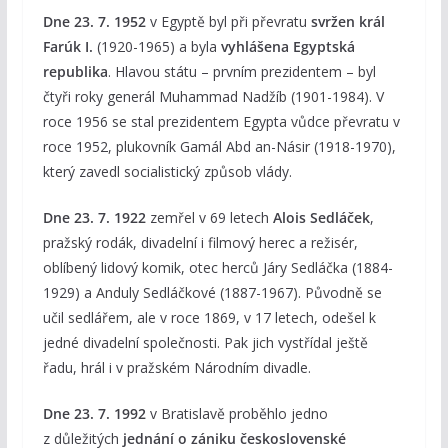
Dne 23. 7. 1952
v Egyptě byl při převratu
svržen král
Farúk I.
(1920-1965) a byla
vyhlášena Egyptská
republika
. Hlavou státu – prvním prezidentem – byl
čtyři roky generál Muhammad Nadžíb (1901-1984). V
roce 1956 se stal prezidentem Egypta vůdce převratu v
roce 1952, plukovník Gamál Abd an-Násir (1918-1970),
který zavedl socialistický způsob vlády.
Dne 23. 7. 1922
zemřel v 69 letech
Alois Sedláček
,
pražský rodák, divadelní i filmový herec a režisér,
oblíbený lidový komik, otec herců Járy Sedláčka (1884-
1929) a Anduly Sedláčkové (1887-1967). Původně se
učil sedlářem, ale v roce 1869, v 17 letech, odešel k
jedné divadelní společnosti. Pak jich vystřídal ještě
řadu, hrál i v pražském Národním divadle.
Dne 23. 7. 1992
v Bratislavě proběhlo jedno
z důležitých
jednání o zániku československé