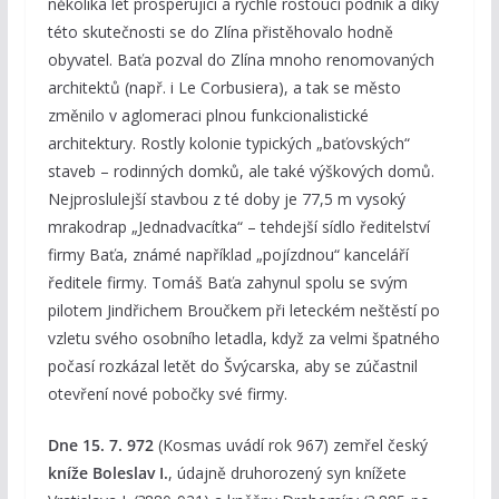
několika let prosperující a rychle rostoucí podnik a díky
této skutečnosti se do Zlína přistěhovalo hodně
obyvatel. Baťa pozval do Zlína mnoho renomovaných
architektů (např. i Le Corbusiera), a tak se město
změnilo v aglomeraci plnou funkcionalistické
architektury. Rostly kolonie typických „baťovských“
staveb – rodinných domků, ale také výškových domů.
Nejproslulejší stavbou z té doby je 77,5 m vysoký
mrakodrap „Jednadvacítka“ – tehdejší sídlo ředitelství
firmy Baťa, známé například „pojízdnou“ kanceláří
ředitele firmy. Tomáš Baťa zahynul spolu se svým
pilotem Jindřichem Broučkem při leteckém neštěstí po
vzletu svého osobního letadla, když za velmi špatného
počasí rozkázal letět do Švýcarska, aby se zúčastnil
otevření nové pobočky své firmy.
Dne 15. 7. 972
(Kosmas uvádí rok 967) zemřel český
kníže Boleslav I.
, údajně druhorozený syn knížete