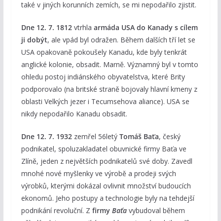
také v jiných korunních zemích, se mi nepodařilo zjistit.
Dne 12. 7. 1812
vtrhla
armáda USA do Kanady s cílem
ji dobýt
, ale vpád byl odražen. Během dalších tří let se
USA opakovaně pokoušely Kanadu, kde byly tenkrát
anglické kolonie, obsadit. Marně. Významný byl v tomto
ohledu postoj indiánského obyvatelstva, které Brity
podporovalo (na britské straně bojovaly hlavní kmeny z
oblasti Velkých jezer i Tecumsehova aliance). USA se
nikdy nepodařilo Kanadu obsadit.
Dne 12. 7. 1932
zemřel 56letý
Tomáš Baťa
, český
podnikatel, spoluzakladatel obuvnické firmy Baťa ve
Zlíně, jeden z největších podnikatelů své doby. Zavedl
mnohé nové myšlenky ve výrobě a prodeji svých
výrobků, kterými dokázal ovlivnit množství budoucích
ekonomů. Jeho postupy a technologie byly na tehdejší
podnikání revoluční. Z
firmy
Baťa
vybudoval během