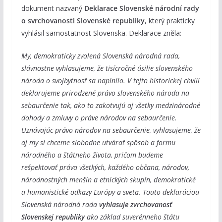
dokument nazvaný
Deklarace Slovenské národní rady
o svrchovanosti Slovenské republiky
, který prakticky
vyhlásil samostatnost Slovenska. Deklarace zněla:
My, demokraticky zvolená Slovenská národná rada,
slávnostne vyhlasujeme, že tisícročné úsilie slovenského
národa o svojbytnosť sa naplnilo. V tejto historickej chvíli
deklarujeme prirodzené právo slovenského národa na
sebaurčenie tak, ako to zakotvujú aj všetky medzinárodné
dohody a zmluvy o práve národov na sebaurčenie.
Uznávajúc právo národov na sebaurčenie, vyhlasujeme, že
aj my si chceme slobodne utvárať spôsob a formu
národného a štátneho života, pričom budeme
rešpektovať práva všetkých, každého občana, národov,
národnostných menšín a etnických skupín, demokratické
a humanistické odkazy Európy a sveta. Touto deklaráciou
Slovenská národná rada
vyhlasuje zvrchovanosť
Slovenskej republiky
ako základ suverénneho štátu