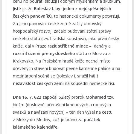
cenu ho bourat, sloužil i dobrým myšlenkám a skutkům.
Jisté je, že
Boleslav I. byl jeden z nejúspěšnějších
českých panovníků
, to historické dokumenty potvrzují.
Za jeho panování české země zažily obrovský
hospodářský rozvoj, začalo budování státní správy
českého státu (tzv. hradská soustava), jako první český
kníže, dal v Praze
razit stříbrné mince
– denáry a
rozšířil území přemyslovského státu
o Moravu a
Krakovsko. Na Pražském hradě kníže nechal místo
dřevěných stavení budovat pevné kamenné paláce a na
mezinárodní scéně se Boleslav I. snažil
hájit
nezávislost českých zemí
na sousední německé říši.
Dne 16. 7. 622
započal 52letý prorok
Mohamed
tzv.
hidžru (doslovně: přerušení kmenových a rodových
svazků a navázání nových) – ten den vyšel na cestu
z Mekky do Mediny, což je bráno za
počátek
islámského kalendáře
.