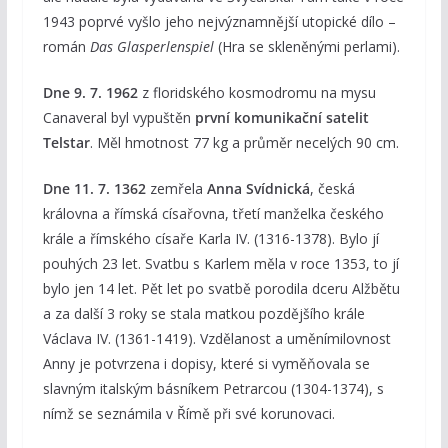
1943 poprvé vyšlo jeho nejvýznamnější utopické dílo –
román
Das Glasperlenspiel
(Hra se skleněnými perlami).
Dne 9. 7. 1962
z floridského kosmodromu na mysu
Canaveral byl vypuštěn
první komunikační satelit
Telstar
. Měl hmotnost 77 kg a průměr necelých 90 cm.
Dne 11. 7. 1362
zemřela
Anna Svídnická
, česká
královna a římská císařovna, třetí manželka českého
krále a římského císaře Karla IV. (1316-1378). Bylo jí
pouhých 23 let. Svatbu s Karlem měla v roce 1353, to jí
bylo jen 14 let. Pět let po svatbě porodila dceru Alžbětu
a za další 3 roky se stala matkou pozdějšího krále
Václava IV. (1361-1419). Vzdělanost a uměnímilovnost
Anny je potvrzena i dopisy, které si vyměňovala se
slavným italským básníkem Petrarcou (1304-1374), s
nímž se seznámila v Římě při své korunovaci.