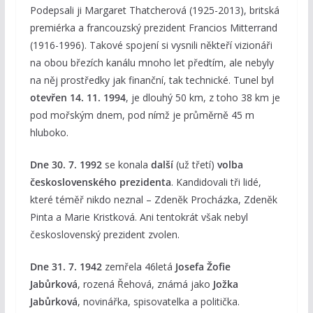
Podepsali ji Margaret Thatcherová (1925-2013), britská
premiérka a francouzský prezident Francios Mitterrand
(1916-1996). Takové spojení si vysnili někteří vizionáři
na obou březích kanálu mnoho let předtím, ale nebyly
na něj prostředky jak finanční, tak technické. Tunel byl
otevřen 14. 11. 1994
, je dlouhý 50 km, z toho 38 km je
pod mořským dnem, pod nímž je průměrně 45 m
hluboko.
Dne 30. 7. 1992
se konala
další
(už třetí)
volba
československého prezidenta
. Kandidovali tři lidé,
které téměř nikdo neznal – Zdeněk Procházka, Zdeněk
Pinta a Marie Kristková. Ani tentokrát však nebyl
československý prezident zvolen.
Dne 31. 7. 1942
zemřela 46letá
Josefa Žofie
Jabůrková
, rozená Řehová, známá jako
Jožka
Jabůrková
, novinářka, spisovatelka a politička.