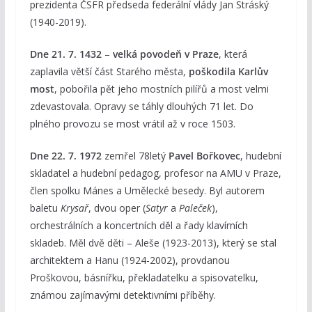
prezidenta ČSFR předseda federální vlády Jan Stráský
(1940-2019).
Dne 21. 7. 1432
–
velká povodeň v Praze
, která
zaplavila větší část Starého města,
poškodila Karlův
most
, pobořila pět jeho mostních pilířů a most velmi
zdevastovala. Opravy se táhly dlouhých 71 let. Do
plného provozu se most vrátil až v roce 1503.
Dne 22. 7. 1972
zemřel 78letý
Pavel Bořkovec
, hudební
skladatel a hudební pedagog, profesor na AMU v Praze,
člen spolku Mánes a Umělecké besedy. Byl autorem
baletu
Krysař
, dvou oper (
Satyr
a
Paleček
),
orchestrálních a koncertních děl a řady klavírních
skladeb. Měl dvě děti – Aleše (1923-2013), který se stal
architektem a Hanu (1924-2002), provdanou
Proškovou, básnířku, překladatelku a spisovatelku,
známou zajímavými detektivními příběhy.