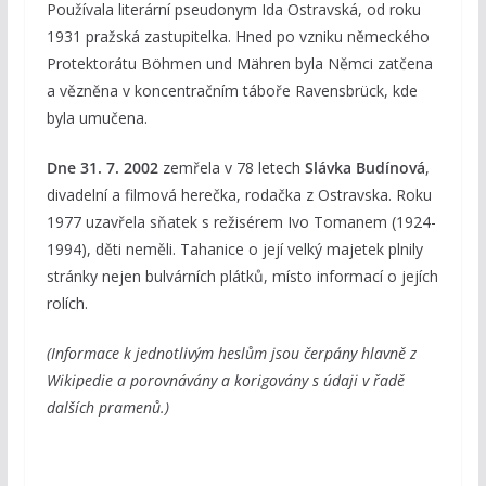
Používala literární pseudonym Ida Ostravská, od roku
1931 pražská zastupitelka. Hned po vzniku německého
Protektorátu Böhmen und Mähren byla Němci zatčena
a vězněna v koncentračním táboře Ravensbrück, kde
byla umučena.
Dne 31. 7. 2002
zemřela v 78 letech
Slávka Budínová
,
divadelní a filmová herečka, rodačka z Ostravska. Roku
1977 uzavřela sňatek s režisérem Ivo Tomanem (1924-
1994), děti neměli. Tahanice o její velký majetek plnily
stránky nejen bulvárních plátků, místo informací o jejích
rolích.
(Informace k jednotlivým heslům jsou čerpány hlavně z
Wikipedie a porovnávány a korigovány s údaji v řadě
dalších pramenů.)