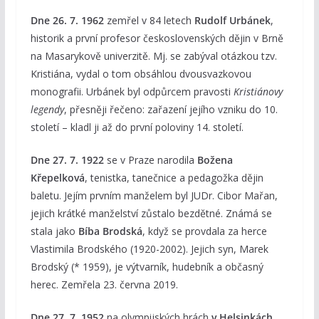
Dne 26. 7. 1962
zemřel v 84 letech
Rudolf Urbánek
,
historik a první profesor československých dějin v Brně
na Masarykově univerzitě. Mj. se zabýval otázkou tzv.
Kristiána, vydal o tom obsáhlou dvousvazkovou
monografii. Urbánek byl odpůrcem pravosti
Kristiánovy
legendy
, přesněji řečeno: zařazení jejího vzniku do 10.
století – kladl ji až do první poloviny 14. století.
Dne 27. 7. 1922
se v Praze narodila
Božena
Křepelková
, tenistka, tanečnice a pedagožka dějin
baletu. Jejím prvním manželem byl JUDr. Cibor Mařan,
jejich krátké manželství zůstalo bezdětné. Známá se
stala jako
Bíba Brodská
, když se provdala za herce
Vlastimila Brodského (1920-2002). Jejich syn, Marek
Brodský (* 1959), je výtvarník, hudebník a občasný
herec. Zemřela 23. června 2019.
Dne 27. 7. 1952
na olympijských hrách
v Helsinkách