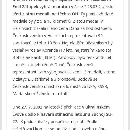
Emil Zátopek vyhrál maraton
v čase 2:23:03.2 a získal
třetí zlatou medaili na těchto OH
. Ty první dvě zlaté
medaile byly z 5 a 10 kilometrů. Zlatou medaili v
Helsinkách získala i jeho žena Dana za hod oštěpem.
Československo v Helsinkách reprezentovalo 99
sportovců, z toho 13 žen. Nejmladším účastníkem byl
veslař Miroslav Koranda (17 let), nejstarším kanoista
Bohuslav Karlík (43 let). Zátopkovi bylo tenkrát 30 let,
stejně jako jeho ženě Daně. Českoslovenští
reprezentanti tam vybojovali celkem 13 medailí, z toho
7 zlatých, 3 stříbrné a 3 bronzové. Bodově se
Československo umístilo na 6. místě za USA, SSSR,
Maďarskem Švédskem a Itálií.
Dne 27. 7. 2002
na letecké přehlídce
v ukrajinském
Lvově došlo k havárii stíhacího letounu Suchoj Su-
27
. K pádu stíhačky přispěli sami piloti. Podle
vyšetřovací komise se odchýlili od letového plánu.