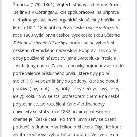
Šafaříka (1795-1861). Vojtěch studoval chemii v Praze,
Berlíně a v Göttingenu, kde spolupracoval na přípravě
diethylmagnesia, první organické sloučeniny hořčíku. V
letech 1851-1856 učil na První české reálce v Praze. V
roce 1860 vydal první českou vysokoškolskou učebnici
Základové chemie čili lučby
a podílel se na vytvoření
českého chemického názvosloví. Poopravil tak do té
doby používané názvosloví Jana Svatopluka Presla a
Josefa Jungmanna. Zavedl koncovky pojmenování oxidů
podle valence příslušného prvku, které byly po půl
století (1914) pozměněny do podoby, která se dosud
používá (-ný, -natý, -itý, -ičitý, -ičný /-ečný/, -ový, -istý, -
ičelý). Roku 1869 se stal profesorem chemie na české
polytechnice, po rozdělení Karlo-Ferdinandovy
univerzity se stal v roce 1882 prvním profesorem
chemie její české části. Po smrti první ženy se oženil
podruhé, s druhou manželkou měl dceru Olgu. Ke konci
života se věnoval výhradně astronomii. Ve své vile na