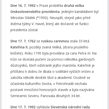
Dne 16. 7. 1992
v Praze proběhla
druhá volba
československého prezidenta
. Jediným kandidátem byl
Miroslav Sládek (*1950). Neuspěl, stejně jako před
dvěma týdny V. Havel, který ale dočasně ve funkci
prezidenta zůstal.
Dne 17. 7. 1762
se
ruskou carevnou
stala 33 letá
Kateřina II.
později zvaná Veliká, (dcera pruského
knížete). Roku 1745 byla provdána za cara Petra III. Na
trůn se dostala pučem za pomoci několika gardových
důstojníků, kteří odstranili jejího manžela. Kateřině je
přičítáno k dobru že dbala o vzdělání vyšších vrstev a
založila několik desítek škol a akademií. Osobně se
účastnila kulturního života, v Petrohradě nechala
postavit množství honosných staveb a byla nazývána
Semiramis Severu. Panovala dlouhých 34 let.
Dne 17. 7. 1992
vyhlásila
Slovenská národní rada