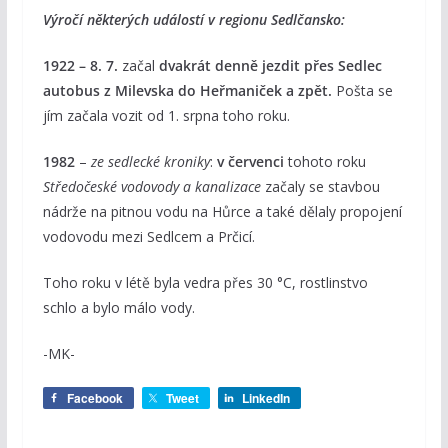
Výročí některých událostí v regionu Sedlčansko:
1922 – 8. 7.
začal
dvakrát denně jezdit přes Sedlec
autobus z Milevska do Heřmaniček a zpět.
Pošta se
jím začala vozit od 1. srpna toho roku.
1982
–
ze sedlecké kroniky
:
v červenci
tohoto roku
Středočeské vodovody a kanalizace
začaly se stavbou
nádrže na pitnou vodu na Hůrce a také dělaly propojení
vodovodu mezi Sedlcem a Prčicí.
Toho roku v létě byla vedra přes 30 °C, rostlinstvo
schlo a bylo málo vody.
-MK-
Facebook
Tweet
LinkedIn