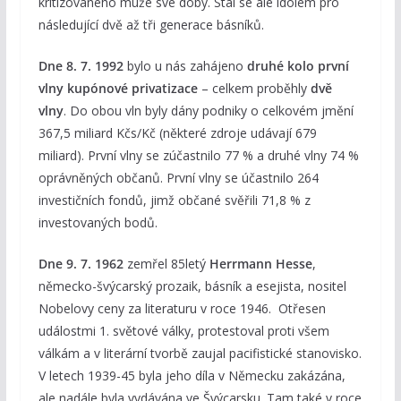
kritizovaného muže své doby. Stal se ale idolem pro
následující dvě až tři generace básníků.
Dne 8. 7. 1992
bylo u nás zahájeno
druhé kolo první
vlny kupónové privatizace
– celkem proběhly
dvě
vlny
. Do obou vln byly dány podniky o celkovém jmění
367,5 miliard Kčs/Kč (některé zdroje udávají 679
miliard). První vlny se zúčastnilo 77 % a druhé vlny 74 %
oprávněných občanů. První vlny se účastnilo 264
investičních fondů, jimž občané svěřili 71,8 % z
investovaných bodů.
Dne 9. 7. 1962
zemřel 85letý
Herrmann Hesse
,
německo-švýcarský prozaik, básník a esejista, nositel
Nobelovy ceny za literaturu v roce 1946. Otřesen
událostmi 1. světové války, protestoval proti všem
válkám a v literární tvorbě zaujal pacifistické stanovisko.
V letech 1939-45 byla jeho díla v Německu zakázána,
ale nadále byla vydávána ve Švýcarsku. Tam také v roce