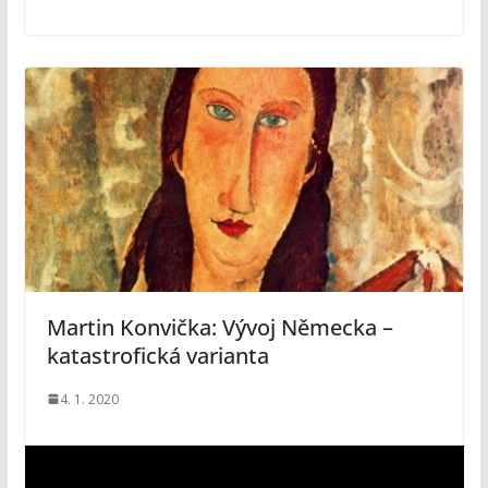
Martin Konvička: Vývoj Německa –
katastrofická varianta
4. 1. 2020
V
i