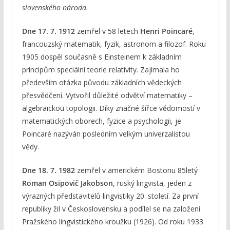
slovenského národa.
Dne 17. 7. 1912
zemřel v 58 letech
Henri Poincaré
,
francouzský matematik, fyzik, astronom a filozof. Roku
1905 dospěl současně s Einsteinem k základním
principům speciální teorie relativity. Zajímala ho
především otázka původu základních vědeckých
přesvědčení. Vytvořil důležité odvětví matematiky –
algebraickou topologii. Díky značné šířce vědomostí v
matematických oborech, fyzice a psychologii, je
Poincaré nazýván posledním velkým univerzalistou
vědy.
Dne 18. 7. 1982
zemřel v americkém Bostonu 85letý
Roman Osipovič Jakobson
, ruský lingvista, jeden z
výrazných představitelů lingvistiky 20. století. Za první
republiky žil v Československu a podílel se na založení
Pražského lingvistického kroužku (1926). Od roku 1933