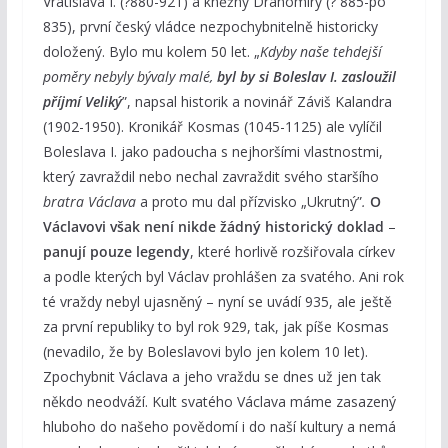
Vratislava I. (?880-921) a kněžny Drahomíry (? 885-po
835), první český vládce nezpochybnitelně historicky
doložený. Bylo mu kolem 50 let. „
Kdyby naše tehdejší
poměry nebyly bývaly malé,
byl by si Boleslav I. zasloužil
příjmí Veliký
”, napsal historik a novinář Záviš Kalandra
(1902-1950). Kronikář Kosmas (1045-1125) ale vylíčil
Boleslava I. jako padoucha s nejhoršími vlastnostmi,
který zavraždil nebo nechal zavraždit svého staršího
bratra Václava
a proto mu dal přízvisko „Ukrutný”
.
O
Václavovi však není nikde žádný historický doklad
–
panují pouze legendy
, které horlivě rozšiřovala církev
a podle kterých byl Václav prohlášen za svatého. Ani rok
té vraždy nebyl ujasněný – nyní se uvádí 935, ale ještě
za první republiky to byl rok 929, tak, jak píše Kosmas
(nevadilo, že by Boleslavovi bylo jen kolem 10 let).
Zpochybnit Václava a jeho vraždu se dnes už jen tak
někdo neodváží. Kult svatého Václava máme zasazený
hluboho do našeho povědomí i do naší kultury a nemá