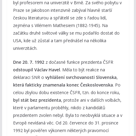
byl profesorem na univerzitě v Brně. Za svého pobytu v
Praze se Jakobson intenzivně zabýval hlavně starší
českou literaturou a spřátelil se zde s řadou lidí,
zejména s Vilémem Mathesiem (1882-1945). Na
začátku druhé světové války se mu podařilo dostat do
USA, kde už zůstal a tam přednášel na několika
univerzitách.
Dne 20. 7. 1992
z dočasné funkce prezidenta ČSFR
odstoupil Václav Havel
. Měla to být reakce na
deklaraci SNR o
vyhlášení svrchovanosti Slovenska
,
která fakticky znamenala konec Československa
. Po
celou zbylou dobu existence ČSFR, tzn. do konce roku,
byl stát bez prezidenta
, protože ani v dalších volbách,
které v parlamentu proběhly, nikdo z kandidátů
prezidentem zvolen nebyl. Byla to neobvyklá situace a v
Evropě nevídaná věc. Od 20. července do 31. prosince
1992 byl pověřen výkonem některých pravomocí