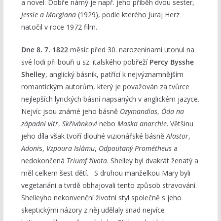
a novel. Dobře námý je např. jeho příběh dvou sester,
Jessie a Morgiana
(1929), podle kterého Juraj Herz
natočil v roce 1972 film.
Dne 8. 7. 1822
měsíc před 30. narozeninami utonul na
své lodi při bouři u sz. italského pobřeží
Percy Bysshe
Shelley
, anglický básník, patřící k nejvýznamnějším
romantickým autorům, který je považován za tvůrce
nejlepších lyrických básní napsaných v anglickém jazyce.
Nejvíc jsou známé jeho básně
Ozymandias
,
Óda na
západní vítr
,
Skřivánkovi
nebo
Maska anarchie
. Většinu
jeho díla však tvoří dlouhé vizionářské básně
Alastor
,
Adoni
s,
Vzpoura Islámu
,
Odpoutaný Prométheus
a
nedokončená
Triumf života
. Shelley byl dvakrát ženatý a
měl celkem šest dětí. S druhou manželkou Mary byli
vegetariáni a tvrdě obhajovali tento způsob stravování.
Shelleyho nekonvenční životní styl společně s jeho
skeptickými názory z něj udělaly snad nejvíce