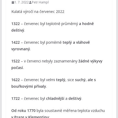
1. 7. 2022
Petr Hampl
Kulatá výročí na červenec 2022
1322
– červenec byl teplotně průměrný
a hodně
deštivý
.
1422
– červenec byl poměrně
teplý a vláhově
vyrovnaný
.
1522
– v červenci nebyly zaznamenány
žádné výkyvy
počasí
.
1622
– červenec byl velmi
teplý
, sice
suchý, ale s
bouřkovými přívaly
.
1722
– červenec byl
chladnější
a
deštivý
.
Od roku 1770
byla soustavně měřena teplota vzduchu
v Praze v Klementinu
: