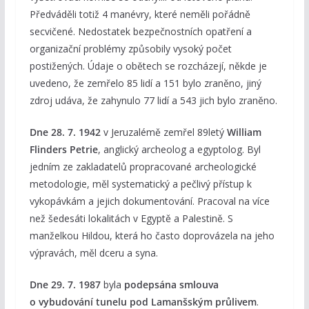
Předváděli totiž 4 manévry, které neměli pořádně
secvičené. Nedostatek bezpečnostních opatření a
organizační problémy způsobily vysoký počet
postižených. Údaje o obětech se rozcházejí, někde je
uvedeno, že zemřelo 85 lidí a 151 bylo zraněno, jiný
zdroj udáva, že zahynulo 77 lidí a 543 jich bylo zraněno.
Dne 28. 7. 1942
v Jeruzalémě zemřel 89letý
William
Flinders Petrie
, anglický archeolog a egyptolog. Byl
jedním ze zakladatelů propracované archeologické
metodologie, měl systematický a pečlivý přístup k
vykopávkám a jejich dokumentování. Pracoval na více
než šedesáti lokalitách v Egyptě a Palestině. S
manželkou Hildou, která ho často doprovázela na jeho
výpravách, měl dceru a syna.
Dne 29. 7. 1987
byla
podepsána smlouva
o vybudování tunelu pod Lamanšským průlivem
.