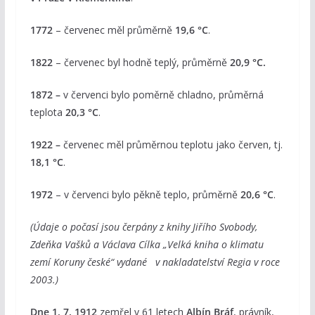
1772
– červenec měl průměrně
19,6 °C
.
1822
– červenec byl hodně teplý, průměrně
20,9 °C.
1872 –
v červenci bylo poměrně chladno, průměrná
teplota
20,3 °C
.
1922 –
červenec měl průměrnou teplotu jako červen, tj.
18,1 °C
.
1972
– v červenci bylo pěkně teplo, průměrně
20,6 °C
.
(Údaje o počasí jsou čerpány z knihy Jiřího Svobody,
Zdeňka Vašků a Václava Cílka „Velká kniha o klimatu
zemí Koruny české“ vydané v nakladatelství Regia v roce
2003.)
Dne 1. 7. 1912
zemřel v 61 letech
Albín Bráf
, právník,