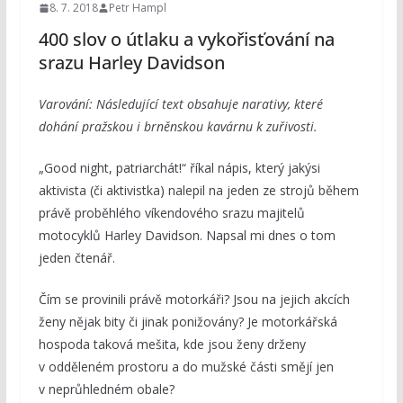
8. 7. 2018
Petr Hampl
400 slov o útlaku a vykořisťování na
srazu Harley Davidson
Varování: Následující text obsahuje narativy, které
dohání pražskou i brněnskou kavárnu k zuřivosti.
„Good night, patriarchát!“ říkal nápis, který jakýsi
aktivista (či aktivistka) nalepil na jeden ze strojů během
právě proběhlého víkendového srazu majitelů
motocyklů Harley Davidson. Napsal mi dnes o tom
jeden čtenář.
Čím se provinili právě motorkáři? Jsou na jejich akcích
ženy nějak bity či jinak ponižovány? Je motorkářská
hospoda taková mešita, kde jsou ženy drženy
v odděleném prostoru a do mužské části smějí jen
v neprůhledném obale?