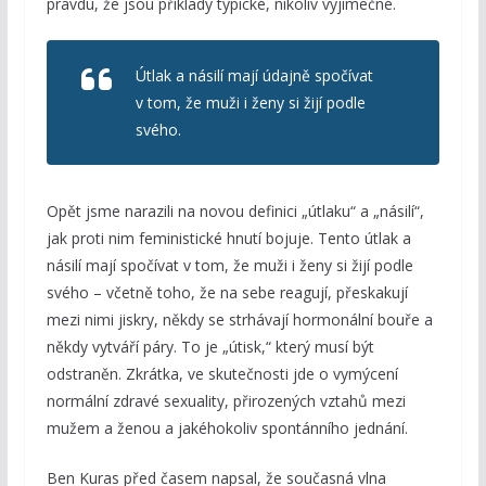
pravdu, že jsou příklady typické, nikoliv výjimečné.
Útlak a násilí mají údajně spočívat
v tom, že muži i ženy si žijí podle
svého.
Opět jsme narazili na novou definici „útlaku“ a „násilí“,
jak proti nim feministické hnutí bojuje. Tento útlak a
násilí mají spočívat v tom, že muži i ženy si žijí podle
svého – včetně toho, že na sebe reagují, přeskakují
mezi nimi jiskry, někdy se strhávají hormonální bouře a
někdy vytváří páry. To je „útisk,“ který musí být
odstraněn. Zkrátka, ve skutečnosti jde o vymýcení
normální zdravé sexuality, přirozených vztahů mezi
mužem a ženou a jakéhokoliv spontánního jednání.
Ben Kuras před časem napsal, že současná vlna