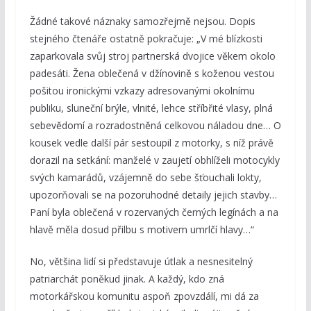
Žádné takové náznaky samozřejmě nejsou. Dopis
stejného čtenáře ostatně pokračuje: „V mé blízkosti
zaparkovala svůj stroj partnerská dvojice věkem okolo
padesáti. Žena oblečená v džínovině s koženou vestou
pošitou ironickými vzkazy adresovanými okolnímu
publiku, sluneční brýle, vlnité, lehce stříbřité vlasy, plná
sebevědomí a rozradostněná celkovou náladou dne… O
kousek vedle další pár sestoupil z motorky, s níž právě
dorazil na setkání: manželé v zaujetí obhlíželi motocykly
svých kamarádů, vzájemně do sebe šťouchali lokty,
upozorňovali se na pozoruhodné detaily jejich stavby…
Paní byla oblečená v rozervaných černých legínách a na
hlavě měla dosud přilbu s motivem umrlčí hlavy…“
No, většina lidí si představuje útlak a nesnesitelný
patriarchát poněkud jinak. A každý, kdo zná
motorkářskou komunitu aspoň zpovzdálí, mi dá za