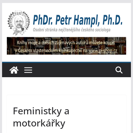
Přeskočit
na
obsah
Feministky a
motorkářky