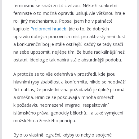
feminismu se snaží zničit civilizaci. Někteří konkrétní
feministé o to možná opravdu usilují. Ale většinou hraje
roli jiný mechanismus. Popsal jsem ho v patnácté
kapitole
Prolomení hradeb.
Jde o to, že dobrých
opravdu dobrých pracovních míst pro aktivisty není dost
a konkurenční boj je stále ostřejší. Každý se tedy snaží
na sebe upozornit, nejlépe tím, že bude radikálnější než
ostatní. Ideologie tak nabírá stále absurdnější podobu.
A protože se to vše odehrává v prostředí, kde jsou
hlavními rysy zbabělost a konformita, nikdo se neodváží
říct nahlas, že poslední vlna požadavků je úplně pitomá
a směšná. Hranice se posouvají v mnoha směrech –
k požadavku neomezené imigraci, respektování
islámského práva, genocidy bělochů… a také vymýcení
mužského a ženského principu.
Bylo to vlastně legrační, kdyby to nebylo spojené