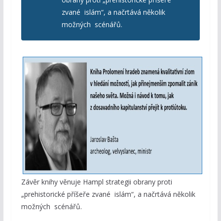
zvané islám“, a načrtává několik
možných scénářů.
Závěr knihy věnuje Hampl strategii obrany proti
„prehistorické příšeře zvané islám“, a načrtává několik
možných scénářů.