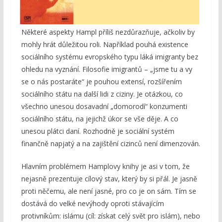
Některé aspekty Hampl příliš nezdůrazňuje, ačkoliv by
mohly hrát důležitou roli. Například pouhá existence
sociálního systému evropského typu láká imigranty bez
ohledu na vyznání. Filosofie imigrantů – „jsme tu a vy
se o nás postaráte“ je pouhou extensí, rozšířením
sociálního státu na další lidi z ciziny. Je otázkou, co
všechno unesou dosavadní „domorodí“ konzumenti
sociálního státu, na jejichž úkor se vše děje. A co
unesou plátci daní. Rozhodně je sociální systém
finančně napjatý a na zajištění cizinců není dimenzován.
Hlavním problémem Hamplovy knihy je asi v tom, že
nejasně prezentuje cílový stav, který by si přál. Je jasně
proti něčemu, ale není jasné, pro co je on sám. Tím se
dostává do velké nevýhody oproti stávajícím
protivníkům: islámu (cíl: získat celý svět pro islám), nebo