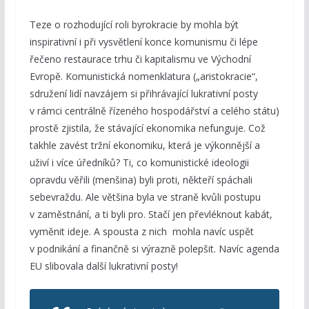
Teze o rozhodující roli byrokracie by mohla být
inspirativní i při vysvětlení konce komunismu či lépe
řečeno restaurace trhu či kapitalismu ve Východní
Evropě. Komunistická nomenklatura („aristokracie“,
sdružení lidí navzájem si přihrávající lukrativní posty
v rámci centrálně řízeného hospodářství a celého státu)
prostě zjistila, že stávající ekonomika nefunguje. Což
takhle zavést tržní ekonomiku, která je výkonnější a
uživí i více úředníků? Ti, co komunistické ideologii
opravdu věřili (menšina) byli proti, někteří spáchali
sebevraždu. Ale většina byla ve straně kvůli postupu
v zaměstnání, a ti byli pro. Stačí jen převléknout kabát,
vyměnit ideje. A spousta z nich mohla navíc uspět
v podnikání a finančně si výrazně polepšit. Navíc agenda
EU slibovala další lukrativní posty!