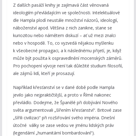
Z dalších pasáží knihy je zajímavá část věnovaná
ideologiím převládajícím ve společnosti. Intelektuálové
dle Hampla plodí neustále množství názorů, ideologií,
náboženství apod. Většina z nich zanikne, stane se
kuriozitou nebo námětem diskuzí – ať už mezi znalci
nebo v hospodě. To, co vyzvedá nějakou myšlenku
k všeobecné propagaci, a k následnému přijetí, je, když
může být použita k ospravedlnění mocenských záměrů.
Pro pochopení vývoje není tak důležité studium filosofií,
ale zájmů lidí, kteří je prosazují.
Například křesťanství se v dané době podle Hampla
jevilo jako nejpraktičtější, a proto v Římě nakonec
převládlo. Dodejme, že Španělé při dobývání Nového
světa argumentovali „šířením křesťanství“. Britové zase
„šířili civilizaci“ při rozšiřování svého impéria. Dnešní
útočné války se zase vedou ve jménu lidských práv
(legendární „humanitární bombardování“).