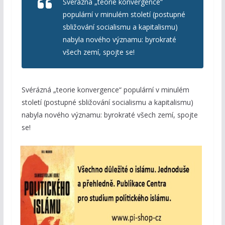
Svérázná „teorie konvergence“
populární v minulém století (postupné
sbližování socialismu a kapitalismu)
nabyla nového významu: byrokraté
všech zemí, spojte se!
Svérázná „teorie konvergence“ populární v minulém
století (postupné sbližování socialismu a kapitalismu)
nabyla nového významu: byrokraté všech zemí, spojte
se!