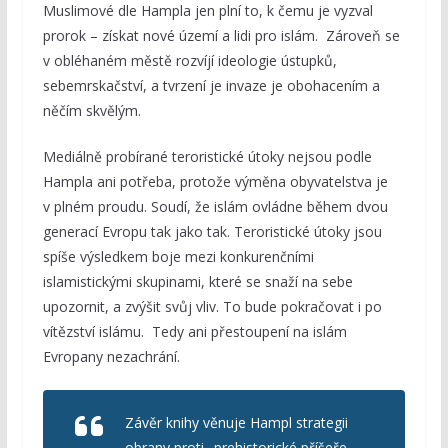
Muslimové dle Hampla jen plní to, k čemu je vyzval
prorok – získat nové území a lidi pro islám. Zároveň se
v obléhaném městě rozvíjí ideologie ústupků,
sebemrskačství, a tvrzení je invaze je obohacením a
něčím skvělým.
Mediálně probírané teroristické útoky nejsou podle
Hampla ani potřeba, protože výměna obyvatelstva je
v plném proudu. Soudí, že islám ovládne během dvou
generací Evropu tak jako tak. Teroristické útoky jsou
spíše výsledkem boje mezi konkurenčními
islamistickými skupinami, které se snaží na sebe
upozornit, a zvýšit svůj vliv. To bude pokračovat i po
vítězství islámu. Tedy ani přestoupení na islám
Evropany nezachrání.
Závěr knihy věnuje Hampl strategii
obrany proti „prehistorické příšeře