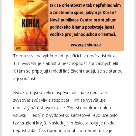
To má vliv i na výběr osob patřících k nové aristokracii.
Tím vysvětluje slabost a neschopnost současných elit.
K těm se připojují i mladí lidé živení nadějí, že se stanou
její součástí.
Byrokraté jsou velice úspěšní ve snaze neustále
zvyšovat svůj vliv a rozpočet. Tím se vysvětluje
neustálý nárůst byrokracie. Zde si dovolme malou
vsuvku – jedním z výdobytků sametové revoluce bylo
tzv. zrušení krajů. Následující měsíce a roky je nikdo
nepostrádal. Čas oponou trhnul – a máme tu kraje