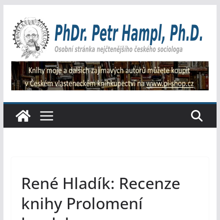
Přeskočit
na
obsah
René Hladík: Recenze
knihy Prolomení