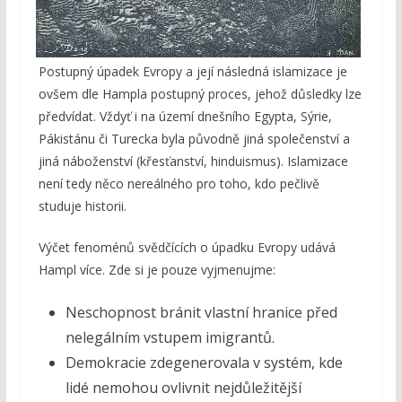
Postupný úpadek Evropy a její následná islamizace je
ovšem dle Hampla postupný proces, jehož důsledky lze
předvídat. Vždyť i na území dnešního Egypta, Sýrie,
Pákistánu či Turecka byla původně jiná společenství a
jiná náboženství (křesťanství, hinduismus). Islamizace
není tedy něco nereálného pro toho, kdo pečlivě
studuje historii.
Výčet fenoménů svědčících o úpadku Evropy udává
Hampl více. Zde si je pouze vyjmenujme:
Neschopnost bránit vlastní hranice před
nelegálním vstupem imigrantů.
Demokracie zdegenerovala v systém, kde
lidé nemohou ovlivnit nejdůležitější