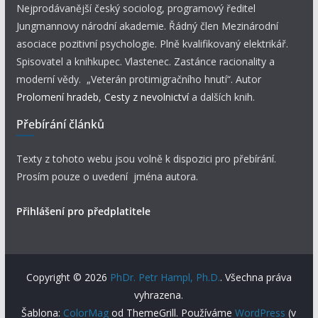
Nejprodávanější český sociolog, programový ředitel
Jungmannovy národní akademie. Řádný člen Mezinárodní
asociace pozitivní psychologie. Plně kvalifikovaný elektrikář.
Spisovatel a knihkupec. Vlastenec. Zastánce racionality a
moderní vědy. „Veterán protimigračního hnutí“. Autor
Prolomení hradeb
,
Cesty z nevolnictví
a dalších knih.
Přebírání článků
Texty z tohoto webu jsou volně k dispozici pro přebírání.
Prosím pouze o uvedení jména autora.
Přihlášení pro předplatitele
Copyright © 2026
PhDr. Petr Hampl, Ph.D.
. Všechna práva
vyhrazena.
Šablona:
ColorMag
od ThemeGrill. Používáme
WordPress
(v