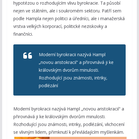
hypotézou o rozhodujícím vlivu byrokracie. Ta působí
nejen ve státním, ale i soukromém sektoru. Patří sem
podle Hampla nejen politici a úředníci, ale i manažerská
vrstva velkých korporací, politické neziskovky a
finančníci.
Moderní byrokracii nazývá Hampl
„novou aristokracií“ a přirovnává ji ke
královským dvorům minulosti.
Rozhodující jsou známosti, intriky,
podlézání
Moderní byrokracii nazývá Hampl „novou aristokracií“ a
přirovnává ji ke královským dvorům minulosti.
Rozhodující jsou známosti, intriky, podlézání, vlichocení
se vlivným
lidem, přimknutí k převládajícím myšlenkám.