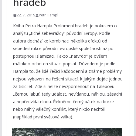
hradeb
22. 7. 2019
Petr Hampl
Kniha Petra Hampla Prolomení hradeb je pokusem o
analýzu „tiché sebevraždy“ původní Evropy. Podle
autora dochází ke kombinaci několika efektů od
sebedestrukce původní evropské společnosti až po
postupnou islamizaci. Takto „natvrdo“ je ovšem
málokdo ochoten situaci popsat. Důvodem je podle
Hampla to, že lidé řešící každodenní a známé problémy
nejsou vybaveni na řešení situací, k jakým dojde jednou
za tisíc let. Zde si nelze nevzpomenout na Talebovu
„černou labuť, tedy událost, nevídanou, náhlou, zásadní
a nepředvídatelnou. Řekněme černý pátek na burze
nebo náhlý válečný konflikt, který nikdo nechtěl
(například první světová válka).