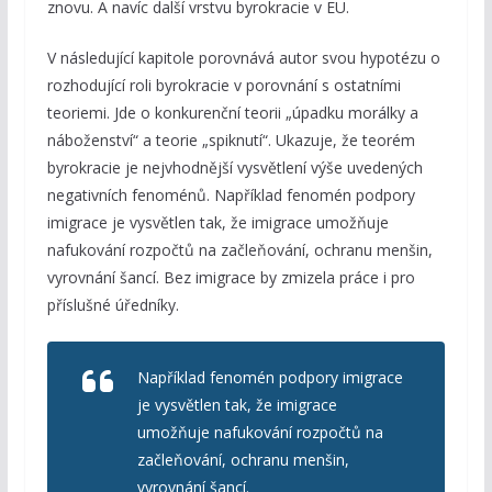
znovu. A navíc další vrstvu byrokracie v EU.
V následující kapitole porovnává autor svou hypotézu o
rozhodující roli byrokracie v porovnání s ostatními
teoriemi. Jde o konkurenční teorii „úpadku morálky a
náboženství“ a teorie „spiknutí“. Ukazuje, že teorém
byrokracie je nejvhodnější vysvětlení výše uvedených
negativních fenoménů. Například fenomén podpory
imigrace je vysvětlen tak, že imigrace umožňuje
nafukování rozpočtů na začleňování, ochranu menšin,
vyrovnání šancí. Bez imigrace by zmizela práce i pro
příslušné úředníky.
Například fenomén podpory imigrace
je vysvětlen tak, že imigrace
umožňuje nafukování rozpočtů na
začleňování, ochranu menšin,
vyrovnání šancí.