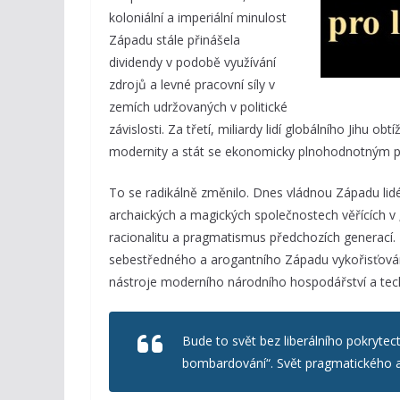
koloniální a imperiální minulost
Západu stále přinášela
dividendy v podobě využívání
zdrojů a levné pracovní síly v
zemích udržovaných v politické
závislosti. Za třetí, miliardy lidí globálního Jihu ob
modernity a stát se ekonomicky plnohodnotným 
To se radikálně změnilo. Dnes vládnou Západu lidé,
archaických a magických společnostech věřících v 
racionalitu a pragmatismus předchozích generací. 
sebestředného a arogantního Západu vykořisťováním
nástroje moderního národního hospodářství a techno
Bude to svět bez liberálního pokrytect
bombardování“. Svět pragmatického