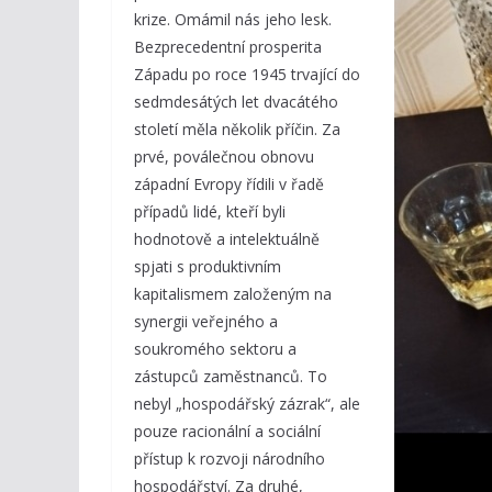
krize. Omámil nás jeho lesk.
Bezprecedentní prosperita
Západu po roce 1945 trvající do
sedmdesátých let dvacátého
století měla několik příčin. Za
prvé, poválečnou obnovu
západní Evropy řídili v řadě
případů lidé, kteří byli
hodnotově a intelektuálně
spjati s produktivním
kapitalismem založeným na
synergii veřejného a
soukromého sektoru a
zástupců zaměstnanců. To
nebyl „hospodářský zázrak“, ale
pouze racionální a sociální
přístup k rozvoji národního
hospodářství. Za druhé,