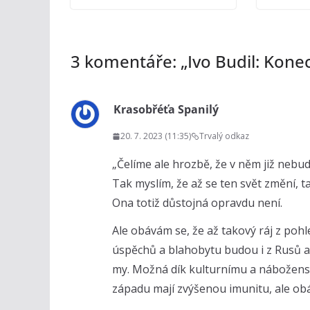
3 komentáře: „
Ivo Budil: Konec
Krasobřéťa Spanilý
20. 7. 2023 (11:35)
Trvalý odkaz
„Čelíme ale hrozbě, že v něm již nebud
Tak myslím, že až se ten svět změní, 
Ona totiž důstojná opravdu není.
Ale obávám se, že až takový ráj z poh
úspěchů a blahobytu budou i z Rusů a
my. Možná dík kulturnímu a nábožen
západu mají zvýšenou imunitu, ale obáv