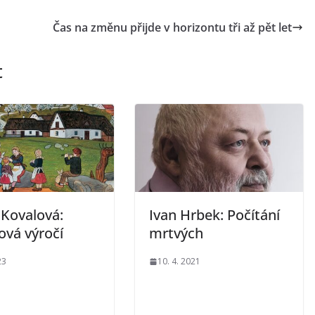
Čas na změnu přijde v horizontu tři až pět let
t
 Kovalová:
Ivan Hrbek: Počítání
ová výročí
mrtvých
23
10. 4. 2021