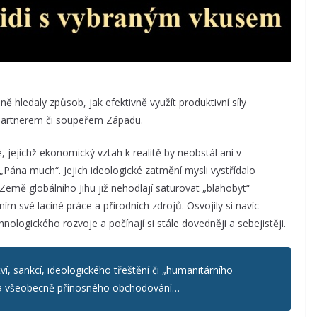
tížně hledaly způsob, jak efektivně využít produktivní síly
partnerem či soupeřem Západu.
 jejichž ekonomický vztah k realitě by neobstál ani v
„Pána much“. Jejich ideologické zatmění mysli vystřídalo
Země globálního Jihu již nehodlají saturovat „blahobyt“
 své laciné práce a přírodních zdrojů. Osvojily si navíc
logického rozvoje a počínají si stále dovedněji a sebejistěji.
ví, sankcí, ideologického třeštění či „humanitárního
 a všeobecně přínosného obchodování…