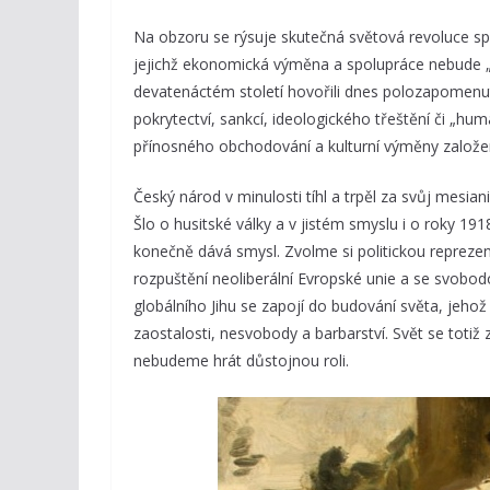
Na obzoru se rýsuje skutečná světová revoluce spo
jejichž ekonomická výměna a spolupráce nebude „
devatenáctém století hovořili dnes polozapomenut
pokrytectví, sankcí, ideologického třeštění či „
přínosného obchodování a kulturní výměny založený
Český národ v minulosti tíhl a trpěl za svůj mesianis
Šlo o husitské války a v jistém smyslu i o roky 191
konečně dává smysl. Zvolme si politickou reprezen
rozpuštění neoliberální Evropské unie a se svob
globálního Jihu se zapojí do budování světa, jehož 
zaostalosti, nesvobody a barbarství. Svět se totiž
nebudeme hrát důstojnou roli.