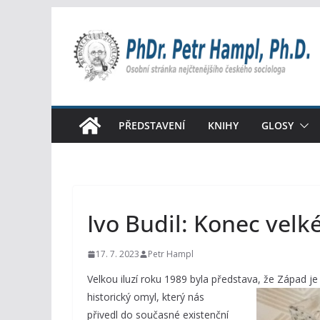
Přeskočit
na
obsah
PŘEDSTAVENÍ
KNIHY
GLOSY
Ivo Budil: Konec velké
17. 7. 2023
Petr Hampl
Velkou iluzí roku 1989 byla představa, že Západ je
historický omyl, který nás
přivedl do současné existenční