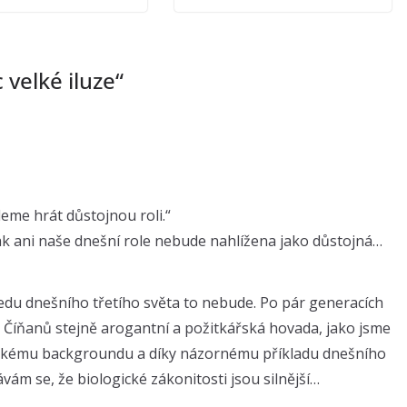
 velké iluze
“
eme hrát důstojnou roli.“
tak ani naše dnešní role nebude nahlížena jako důstojná…
ledu dnešního třetího světa to nebude. Po pár generacích
 Číňanů stejně arogantní a požitkářská hovada, jako jsme
skému backgroundu a díky názornému příkladu dnešního
ám se, že biologické zákonitosti jsou silnější…