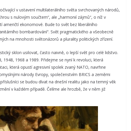
čívající v ustavení multilaterálního světa svrchovaných národů,
hrou s nulovým součtem“, ale „harmonií zájmů“, o níž v
í američtí ekonomové. Bude to svět bez liberálního
humanitárního bombardování“. Svět pragmatického a všeobecně
ch na mnohosti světonázorů a plurality politických zřízení.
tický sklon usilovat, často naivně, o lepší svět pro celé lidstvo.
8, 1948, 1968 a 1989. Přidejme se nyní k revoluci, která
taci, která opustí agresivní spolek zvaný NATO, navrhne
odomyslnými národy Evropy, společenstvím BRICS a zeměmi
příslušníci se budou dívat na dnešní realitu jako na temný věk
 změní v každém případě. Čelíme ale hrozbě, že v něm již