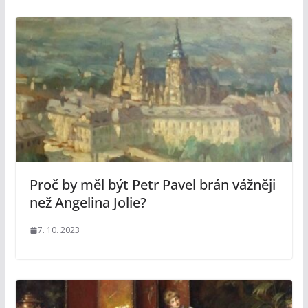
Proč by měl být Petr Pavel brán vážněji
než Angelina Jolie?
7. 10. 2023