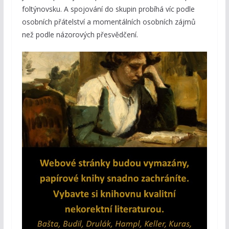
foltýnovsku. A spojování do skupin probíhá víc podle
osobních přátelství a momentálních osobních zájmů
než podle názorových přesvědčení.