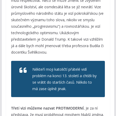
musí respektovat. Něco se může změnit se zvýšením
úrovně školství, ale osmdesátá léta se již nevrátí. Vize
průmyslového národního státu je vizí pokrokářskou (ve
skutečném významu toho slova, nikoliv ve smyslu
současného „progresivismu“) a rovnostářskou. Je vizí
technologického optimismu. Ukázkovým
představitelem je Donald Trump. K takové vizi vzhlížím
já a dále bych mohl jmenovat třeba profesora Budila či
docentku Švihlíkovou.
Někteří moji katoličtí přátelé vidí
problém na konci 13. století a chtěli by
se vrátit do starších časů. Někdo to
má zase úplně jinak.
Třetí vizi můžeme nazvat PROTIMODERNÍ.
Je za ní
představa, že musí proběhnout mnohem hlubší změna.