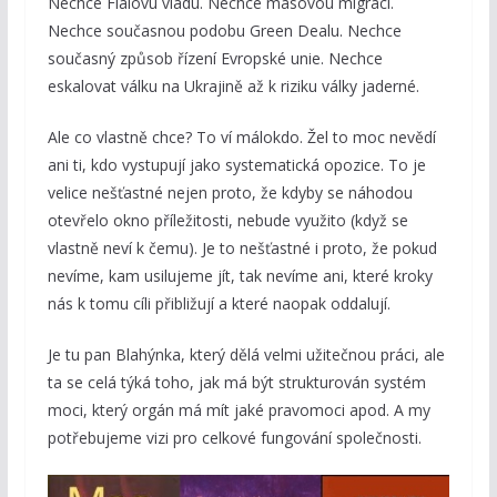
Nechce Fialovu vládu. Nechce masovou migraci.
Nechce současnou podobu Green Dealu. Nechce
současný způsob řízení Evropské unie. Nechce
eskalovat válku na Ukrajině až k riziku války jaderné.
Ale co vlastně chce? To ví málokdo. Žel to moc nevědí
ani ti, kdo vystupují jako systematická opozice. To je
velice nešťastné nejen proto, že kdyby se náhodou
otevřelo okno příležitosti, nebude využito (když se
vlastně neví k čemu). Je to nešťastné i proto, že pokud
nevíme, kam usilujeme jít, tak nevíme ani, které kroky
nás k tomu cíli přibližují a které naopak oddalují.
Je tu pan Blahýnka, který dělá velmi užitečnou práci, ale
ta se celá týká toho, jak má být strukturován systém
moci, který orgán má mít jaké pravomoci apod. A my
potřebujeme vizi pro celkové fungování společnosti.