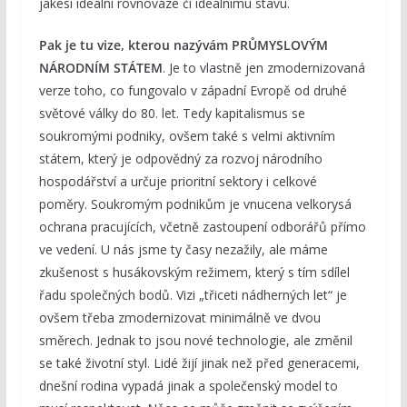
jakési ideální rovnováze či ideálnímu stavu.
Pak je tu vize, kterou nazývám PRŮMYSLOVÝM
NÁRODNÍM STÁTEM
. Je to vlastně jen zmodernizovaná
verze toho, co fungovalo v západní Evropě od druhé
světové války do 80. let. Tedy kapitalismus se
soukromými podniky, ovšem také s velmi aktivním
státem, který je odpovědný za rozvoj národního
hospodářství a určuje prioritní sektory i celkové
poměry. Soukromým podnikům je vnucena velkorysá
ochrana pracujících, včetně zastoupení odborářů přímo
ve vedení. U nás jsme ty časy nezažily, ale máme
zkušenost s husákovským režimem, který s tím sdílel
řadu společných bodů. Vizi „třiceti nádherných let“ je
ovšem třeba zmodernizovat minimálně ve dvou
směrech. Jednak to jsou nové technologie, ale změnil
se také životní styl. Lidé žijí jinak než před generacemi,
dnešní rodina vypadá jinak a společenský model to