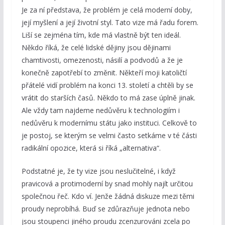
Je za ní představa, že problém je celá moderní doby,
její myšlení a její životní styl. Tato vize má řadu forem.
Liší se zejména tím, kde má vlastně být ten ideál.
Někdo říká, že celé lidské dějiny jsou dějinami
chamtivosti, omezenosti, násilí a podvodů a že je
konečně zapotřebí to změnit. Někteří moji katoličtí
přátelé vidí problém na konci 13. století a chtěli by se
vrátit do starších časů. Někdo to má zase úplně jinak.
Ale vždy tam najdeme nedůvěru k technologiím i
nedůvěru k modernímu státu jako instituci. Celkově to
je postoj, se kterým se velmi často setkáme v té části
radikální opozice, která si říká „alternativa“.
Podstatné je, že ty vize jsou neslučitelné, i když
pravicová a protimoderní by snad mohly najít určitou
společnou řeč. Kdo ví. Jenže žádná diskuze mezi těmi
proudy neprobíhá. Buď se zdůrazňuje jednota nebo
jsou stoupenci jiného proudu zcenzurováni zcela po