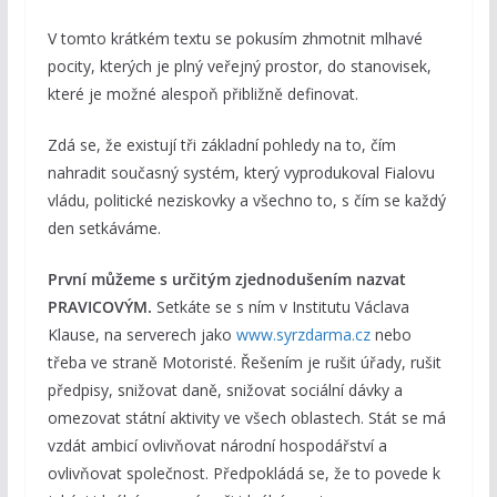
V tomto krátkém textu se pokusím zhmotnit mlhavé
pocity, kterých je plný veřejný prostor, do stanovisek,
které je možné alespoň přibližně definovat.
Zdá se, že existují tři základní pohledy na to, čím
nahradit současný systém, který vyprodukoval Fialovu
vládu, politické neziskovky a všechno to, s čím se každý
den setkáváme.
První můžeme s určitým zjednodušením nazvat
PRAVICOVÝM.
Setkáte se s ním v Institutu Václava
Klause, na serverech jako
www.syrzdarma.cz
nebo
třeba ve straně Motoristé. Řešením je rušit úřady, rušit
předpisy, snižovat daně, snižovat sociální dávky a
omezovat státní aktivity ve všech oblastech. Stát se má
vzdát ambicí ovlivňovat národní hospodářství a
ovlivňovat společnost. Předpokládá se, že to povede k