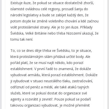
Existuje iluze, že pokud se situace dostatečně zhorší,
islamisté ovládnou celé regiony, prosadí šariju do
národní legislativy a bude se zabíjet každý den, že
potom dojde ke změně volebního chování a lidé začnou
volit protiislámské strany. Ale je to jen iluze. Příklady
Švédska, Velké Británie nebo třeba Nizozemí ukazují, že
tomu tak není.
To, co se dnes děje třeba ve Švédsku, to je situace,
která protiislámským silám přidává určité body. Ale
pořád platí, že se musí najít někdo, kdo porazí
establishment. V první řadě to znamená, že dokáže
vybudovat armádu, která porazí establishment. Dokáže
ji vybudovat v situaci neustálého tlaku, zastrašování,
odříznutí od peněz a médií, ale také ataků tajných
služeb, které se pokusí dostat do organizace své
agenty a rozvrátit ji zevnitř. Pouze pokud se podaří
takovou organizaci vybudovat, je možné přeměnit