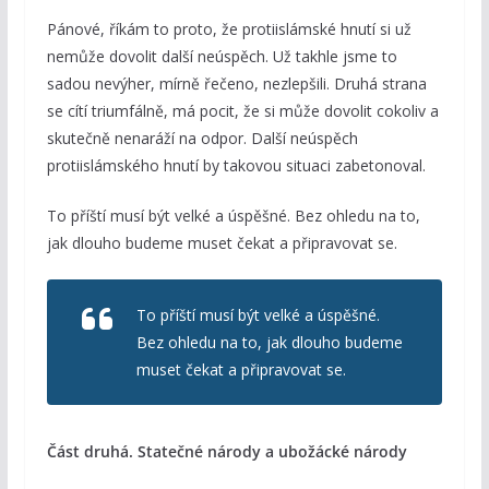
Pánové, říkám to proto, že protiislámské hnutí si už
nemůže dovolit další neúspěch. Už takhle jsme to
sadou nevýher, mírně řečeno, nezlepšili. Druhá strana
se cítí triumfálně, má pocit, že si může dovolit cokoliv a
skutečně nenaráží na odpor. Další neúspěch
protiislámského hnutí by takovou situaci zabetonoval.
To příští musí být velké a úspěšné. Bez ohledu na to,
jak dlouho budeme muset čekat a připravovat se.
To příští musí být velké a úspěšné.
Bez ohledu na to, jak dlouho budeme
muset čekat a připravovat se.
Část druhá. Statečné národy a ubožácké národy