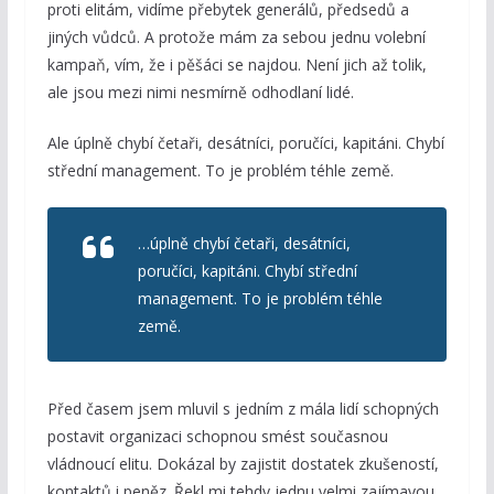
proti elitám, vidíme přebytek generálů, předsedů a
jiných vůdců. A protože mám za sebou jednu volební
kampaň, vím, že i pěšáci se najdou. Není jich až tolik,
ale jsou mezi nimi nesmírně odhodlaní lidé.
Ale úplně chybí četaři, desátníci, poručíci, kapitáni. Chybí
střední management. To je problém téhle země.
…úplně chybí četaři, desátníci,
poručíci, kapitáni. Chybí střední
management. To je problém téhle
země.
Před časem jsem mluvil s jedním z mála lidí schopných
postavit organizaci schopnou smést současnou
vládnoucí elitu. Dokázal by zajistit dostatek zkušeností,
kontaktů i peněz. Řekl mi tehdy jednu velmi zajímavou