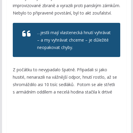
improvizované zbraně a vyrazili proti panským zámkům.
Nebylo to připravené povstání, byl to akt zoufalství.
…jestli mají vlastenecká hnutí vyhrávat
– a my vyhrávat chceme – je důležité
neopakovat chyby.
Z počátku to nevypadalo špatně. Připadali si jako
husité, nenarazili na vážnější odpor, hnutí rostlo, až se
shromáždilo asi 10 tisíc sedláků. Potom se ale střetli
s armádním oddílem a necelá
hodina stačila k drtivé