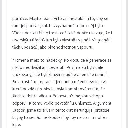
porážce. Majiteli panství to ani nestálo za to, aby se
tam jel podívat, tak bezvýznamné to pro něj bylo.
Vůdce dostal tříletý trest, což také dobře ukazuje, že i
císařským úředníkům bylo vlastně trapné brát jednání
těch ubožáků jako plnohodnotnou vzpouru.
Nicméně mělo to následky. Po dobu celé generace se
nikdo neodvážil ani ceknout. Povinnosti byly dále
utužovány, lidé byli zbaveni naděje a jen tiše umírali.
Bez hlasitého reptání. I jednání o rušení nevolnictví,
která později probíhala, byla komplikována tím, že
šlechta dobře věděla, že nevolníci nejsou schopni
odporu. K tomu vedlo povstání u Chlumce. Argument
„aspoň jsme to zkusili“ tentokrát nefunguje, protože
kdyby to sedláci nezkoušeli, byli by na tom mnohem
lépe.