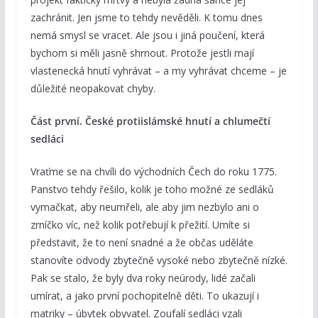
zachránit. Jen jsme to tehdy nevěděli. K tomu dnes
nemá smysl se vracet. Ale jsou i jiná poučení, která
bychom si měli jasně shrnout. Protože jestli mají
vlastenecká hnutí vyhrávat – a my vyhrávat chceme – je
důležité neopakovat chyby.
Část první. České protiislámské hnutí a chlumečtí
sedláci
Vraťme se na chvíli do východních Čech do roku 1775.
Panstvo tehdy řešilo, kolik je toho možné ze sedláků
vymačkat, aby neumřeli, ale aby jim nezbylo ani o
zrníčko víc, než kolik potřebují k přežití. Umíte si
představit, že to není snadné a že občas uděláte
stanovíte odvody zbytečně vysoké nebo zbytečně nízké.
Pak se stalo, že byly dva roky neúrody, lidé začali
umírat, a jako první pochopitelně děti. To ukazují i
matriky – úbytek obyvatel. Zoufalí sedláci vzali