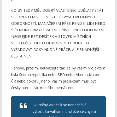
CO BY TEDY MĚL DOBRÝ VLASTENEC UDĚLAT? STÁT
SE EXPERTEM V JEDNÉ ZE TŘÍ VÝŠE UVEDENÝCH
ODBORNOSTÍ. MANAŽEREM PŘES PENÍZE, LIDI NEBO
ŠÍŘENÍ INFORMACÍ. ŽÁDNÉ PŘÍŠTÍ HNUTÍ ODPORU SE
NEOBEJDE BEZ DESÍTEK A STOVEK MÍSTNÍCH
VELITELŮ S TOUTO ODBORNOSTÍ. BUDE TO
VYŽADOVAT ROKY NUDNÉ PRÁCE, ALE SNADNĚJŠÍ
CESTA NENÍ.
Pánové, prosím, neuvažujte tak, že by vaším projektem
byla Sedmá republika nebo SPD nebo Alternativa pro
ČR nebo cokoliv jiného. Vaším projektem musí být
český národ. Nic menšího nemá cenu.
Skutečný válečník se nenechává
vytočit šarvátkami, protože se chystá