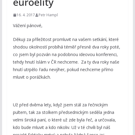
euroelity
16. 4. 2017
Petr Hampl
Vážení pánové,
Děkuji za příležitost promluvit na vašem setkání, které
shodou okolností probíhá téměř přesně dva roky poté,
co jsem byl pozván na podobnou ideovou konferenci,
tehdy hnutí Islám v ČR nechceme. Za ty dva roky naše
hnutí utrpělo řadu nevýher, pokud nechceme přímo
mluvit o porážkách.
Už před dvěma lety, když jsem stál za řečnickým
pultem, tak za stolkem předsednickým seděla jedna
velmi široká paní, o které už zde byla řeč, a určovala,
kdo bude mluvit a kdo nikoliv. Už v té chvíli byl náš
projekt fakticky mrtvý a nebyla žádná šance jej