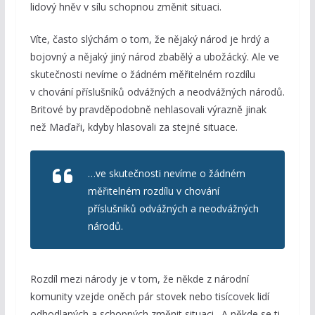
lidový hněv v sílu schopnou změnit situaci.
Víte, často slýchám o tom, že nějaký národ je hrdý a
bojovný a nějaký jiný národ zbabělý a ubožácký. Ale ve
skutečnosti nevíme o žádném měřitelném rozdílu
v chování příslušníků odvážných a neodvážných národů.
Britové by pravděpodobně nehlasovali výrazně jinak
než Maďaři, kdyby hlasovali za stejné situace.
…ve skutečnosti nevíme o žádném
měřitelném rozdílu v chování
příslušníků odvážných a neodvážných
národů.
Rozdíl mezi národy je v tom, že někde z národní
komunity vzejde oněch pár stovek nebo tisícovek lidí
odhodlaných a schopných změnit situaci. A někde se ti