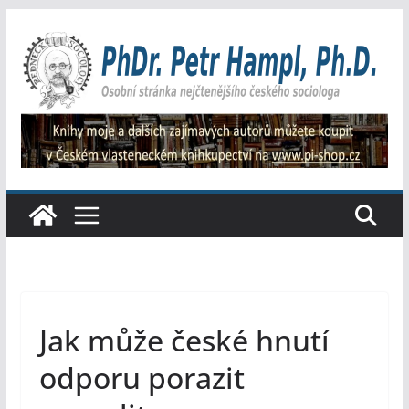
Přeskočit
na
obsah
Jak může české hnutí
odporu porazit