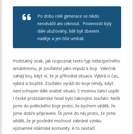
Po dobu celé generace se nikdo
neodvážil ani ceknout. Povinnosti byly
dále utužovány, lidé byli zbaveni
naděje a jen tiše umírali.
Podstatný znak, jak rozpoznat tento typ nebezpečného
amatérismu, je zoufalství jako impulz k boji. Válečník
zahájí boj, když ví, že je příhodná situace. Vybírá si čas,
vybírá si bojiště. Zoufalec vyráží do boje tehdy, když
není schopen dále snášet situaci. S mizivou šancí uspět.
I české protiislámské hnutí bylo takovými zoufalci. Nešli
jsme do politického boje proto, že bychom věděli, že
jsme dobře připraveni. Šli jsme do něj proto, že jsme
věděli, že je poslední možnost zabránit vzniku
významné islámské komunity. A to nestačí.