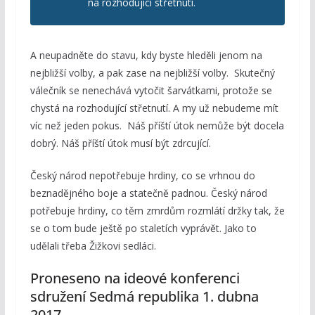
na rozhodující střetnutí.
A neupadněte do stavu, kdy byste hleděli jenom na
nejbližší volby, a pak zase na nejbližší volby. Skutečný
válečník se nenechává vytočit šarvátkami, protože se
chystá na rozhodující střetnutí. A my už nebudeme mít
víc než jeden pokus. Náš příští útok nemůže být docela
dobrý. Náš příští útok musí být zdrcující.
Český národ nepotřebuje hrdiny, co se vrhnou do
beznadějného boje a statečně padnou. Český národ
potřebuje hrdiny, co těm zmrdům rozmlátí držky tak, že
se o tom bude ještě po staletích vyprávět. Jako to
udělali třeba Žižkovi sedláci.
Proneseno na ideové konferenci
sdružení Sedmá republika 1. dubna
2017