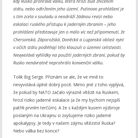
kdy Rusko prohrává válku, která hrozí buď zničením
státu, nebo odtržením jeho území. Putinovo prohlášení je
s tím zcela v souladu a neodráží žádnou revizi nebo
eskalaci ruského přístupu k jaderným zbraním – jeho
prohlášení představuje jen o málo víc než připomenutí, že
Chersonská, Záporožská, Doněcká a Luganská oblast nyní
v očích státu podléhají této klauzuli o územní celistvosti.
Nevyvolává vyhlídky na použití jaderných zbraní, pokud by
Rusko nenávratně neprohrálo konvenční válku.
Tolik Big Serge. Přiznám se ale, že ve mně to
nevyvolává úplně dobrý pocit. Mimo jiné z toho vyplývá,
že pokud by NATO začalo výrazně vítězit na Ruskem,
hrozí riziko jaderné eskalace (a že my bychom nejspíš
patřili prvním terčům). A že s každým kusem výzbroje
poslaným na Ukrajinu si zvyšujeme riziko jaderné
apokalypsy. Je tedy v našem zájmu vítězství Ruska?
Nebo válka bez konce?