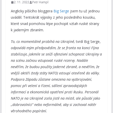
2. 11. 2022
Petr Hampl
Anglicky píšícího bloggera
Big Serge
jsem tu už jednou
uváděl. Tentokrát výpisky z jeho posledního kousku,
které snad pomohou lépe pochopit vztah ruské strany
k jaderným zbraním.
To, co momentálně probíhá na Ukrajině,
tvrdí Big Serge,
odpovídá mým předpovědím, že se fronta na konci října
stabilizuje, jakmile se sníží ofenzivní schopnost Ukrajiny a
na scénu začnou vstupovat ruské rezervy. Nadále
nevěřím, že budou použity jaderné zbraně, a nevěřím, že
vnější aktéři (tedy státy NATO) vstoupí otevřeně do války.
Podpora Západu zůstane omezena na vyzbrojování,
pomoc při velení a řízení, sdílení zpravodajských
informací a ekonomická opatření proti Rusku. Personál
NATO je na Ukrajině zcela jistě na místě, ale působí jako
„dobrovolníci“ nebo neformálně, aby si zachoval nátěr
věrohodného popírání.