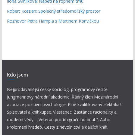
Ilona Švihlíková: Napětí na ropném trhu
Robert Kotzian: Společný středomořský prostor
Rozhovor Petra Hampla s Martinem Konvičkou
Kdo jsem
Nejprodávanější český sociolog, programový ředitel
Jungmannovy národní akademie. Řádný člen Mezinárodní
asociace pozitivní psychologie. Plně kvalifikovaný elektrikář.
Spisovatel a knihkupec. Vlastenec. Zastánce racionality a
moderní vědy. „Veterán protimigračního hnutí“. Autor
Prolomení hradeb
,
Cesty z nevolnictví
a dalších knih.