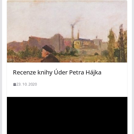
Recenze knihy Úder Petra Hájka
23. 10. 2020
V
i
d
e
o