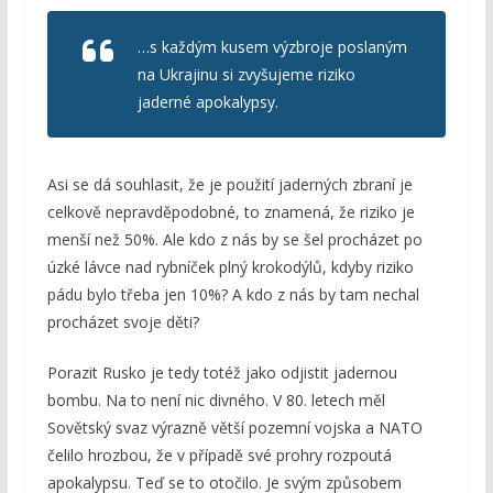
…s každým kusem výzbroje poslaným
na Ukrajinu si zvyšujeme riziko
jaderné apokalypsy.
Asi se dá souhlasit, že je použití jaderných zbraní je
celkově nepravděpodobné, to znamená, že riziko je
menší než 50%. Ale kdo z nás by se šel procházet po
úzké lávce nad rybníček plný krokodýlů, kdyby riziko
pádu bylo třeba jen 10%? A kdo z nás by tam nechal
procházet svoje děti?
Porazit Rusko je tedy totéž jako odjistit jadernou
bombu. Na to není nic divného. V 80. letech měl
Sovětský svaz výrazně větší pozemní vojska a NATO
čelilo hrozbou, že v případě své prohry rozpoutá
apokalypsu. Teď se to otočilo. Je svým způsobem