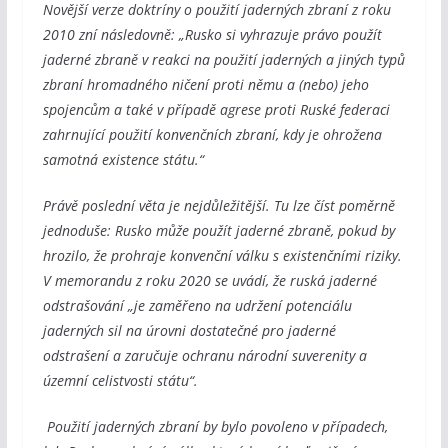
Novější verze doktríny o použití jaderných zbraní z roku
2010 zní následovně: „Rusko si vyhrazuje právo použít
jaderné zbraně v reakci na použití jaderných a jiných typů
zbraní hromadného ničení proti němu a (nebo) jeho
spojencům a také v případě agrese proti Ruské federaci
zahrnující použití konvenčních zbraní, kdy je ohrožena
samotná existence státu.“
Právě poslední věta je nejdůležitější. Tu lze číst poměrně
jednoduše: Rusko může použít jaderné zbraně, pokud by
hrozilo, že prohraje konvenční válku s existenčními riziky.
V memorandu z roku 2020 se uvádí, že ruská jaderné
odstrašování „je zaměřeno na udržení potenciálu
jaderných sil na úrovni dostatečné pro jaderné
odstrašení a zaručuje ochranu národní suverenity a
územní celistvosti státu“.
Použití jaderných zbraní by bylo povoleno v případech,