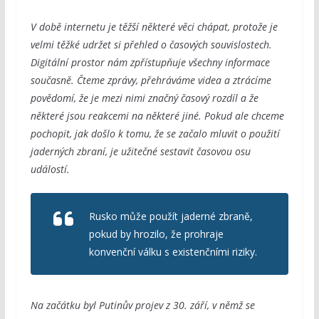
V době internetu je těžší některé věci chápat, protože je
velmi těžké udržet si přehled o časových souvislostech.
Digitální prostor nám zpřístupňuje všechny informace
současně. Čteme zprávy, přehráváme videa a ztrácíme
povědomí, že je mezi nimi značný časový rozdíl a že
některé jsou reakcemi na některé jiné. Pokud ale chceme
pochopit, jak došlo k tomu, že se začalo mluvit o použití
jaderných zbraní, je užitečné sestavit časovou osu
událostí.
Rusko může použít jaderné zbraně,
pokud by hrozilo, že prohraje
konvenční válku s existenčními riziky.
Na začátku byl Putinův projev z 30. září, v němž se