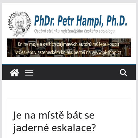
Přeskočit
na
obsah
Je na místě bát se
jaderné eskalace?