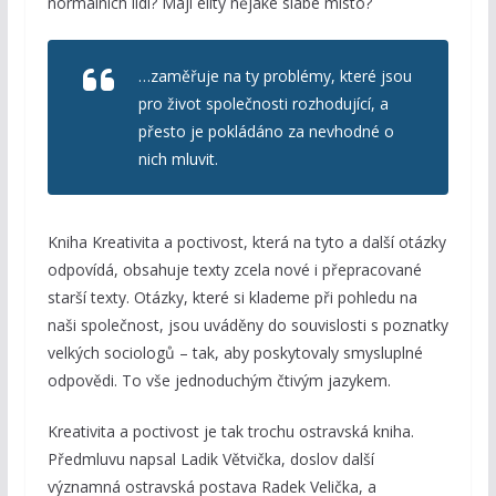
normálních lidí? Mají elity nějaké slabé místo?
…zaměřuje na ty problémy, které jsou
pro život společnosti rozhodující, a
přesto je pokládáno za nevhodné o
nich mluvit.
Kniha Kreativita a poctivost, která na tyto a další otázky
odpovídá, obsahuje texty zcela nové i přepracované
starší texty. Otázky, které si klademe při pohledu na
naši společnost, jsou uváděny do souvislosti s poznatky
velkých sociologů – tak, aby poskytovaly smysluplné
odpovědi. To vše jednoduchým čtivým jazykem.
Kreativita a poctivost je tak trochu ostravská kniha.
Předmluvu napsal Ladik Větvička, doslov další
významná ostravská postava Radek Velička, a