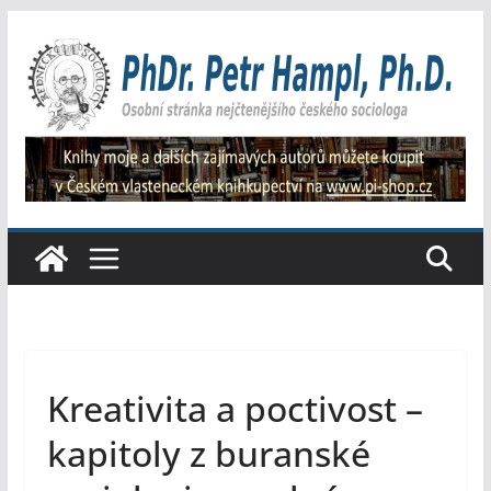
Přeskočit
na
obsah
Kreativita a poctivost –
kapitoly z buranské