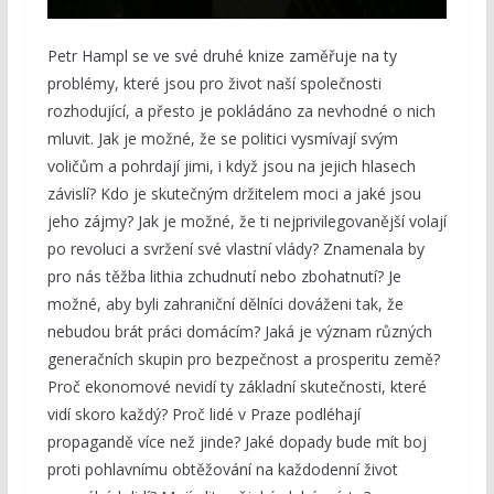
Petr Hampl se ve své druhé knize zaměřuje na ty
problémy, které jsou pro život naší společnosti
rozhodující, a přesto je pokládáno za nevhodné o nich
mluvit. Jak je možné, že se politici vysmívají svým
voličům a pohrdají jimi, i když jsou na jejich hlasech
závislí? Kdo je skutečným držitelem moci a jaké jsou
jeho zájmy? Jak je možné, že ti nejprivilegovanější volají
po revoluci a svržení své vlastní vlády? Znamenala by
pro nás těžba lithia zchudnutí nebo zbohatnutí? Je
možné, aby byli zahraniční dělníci dováženi tak, že
nebudou brát práci domácím? Jaká je význam různých
generačních skupin pro bezpečnost a prosperitu země?
Proč ekonomové nevidí ty základní skutečnosti, které
vidí skoro každý? Proč lidé v Praze podléhají
propagandě více než jinde? Jaké dopady bude mít boj
proti pohlavnímu obtěžování na každodenní život