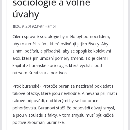
sociologie a volné
úvahy
26. 9. 2019
Petr Hampl
Cílem správné sociologie by mělo být pomoci lidem,
aby rozuměli silám, které ovlivňují jejich životy. Aby
s nimi počítali, a případně, aby se spojili ke kolektivní
akci, která jim umožní poměry změnit. To je cílem i
kapitol z buranské sociologie, která vychází pod
názvem Kreativita a poctivost.
Proč buranské? Protože buran se nezdráhá pokládat i
takové otázky, které jsou nevhodné. A neváhá přijímat i
takové odpovědi, nad kterými by se honorace
pohoršovala. Buranovi stačí, že odpovědi dávají smysl,
a jsou v souladu s fakty. V tom smyslu musí být každé
poctivé zkoumání buranské.