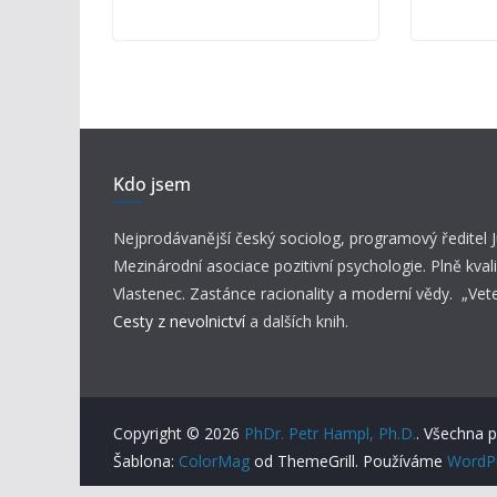
Kdo jsem
Nejprodávanější český sociolog, programový ředitel
Mezinárodní asociace pozitivní psychologie. Plně kvali
Vlastenec. Zastánce racionality a moderní vědy. „Vet
Cesty z nevolnictví
a dalších knih.
Copyright © 2026
PhDr. Petr Hampl, Ph.D.
. Všechna 
Šablona:
ColorMag
od ThemeGrill. Používáme
WordP