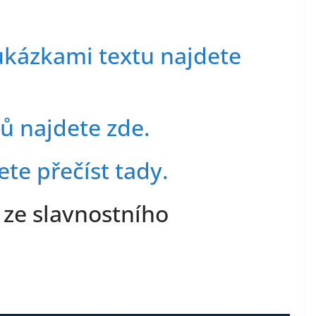
ukázkami textu najdete
ů najdete zde.
te přečíst tady.
e ze slavnostního