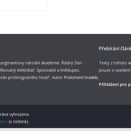
Přebírání člán
 Jungmannovy národní akademie. Řádný člen
Texty z tohoto w
fikovaný elektrikář. Spisovatel a knihkupec.
pouze o uvedení
erán protimigračního hnutí“. Autor
Prolomení hradeb
,
Přihlášení pro p
práva vyhrazena.
ress
(v češtině).