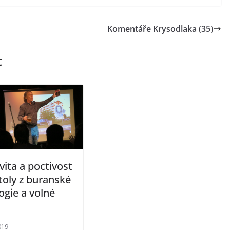
Komentáře Krysodlaka (35)
t
vita a poctivost
toly z buranské
ogie a volné
019