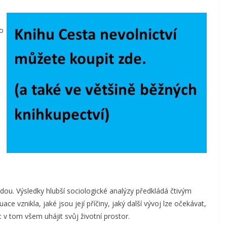
 o
ou. Výsledky hlubší sociologické analýzy předkládá čtivým
e vznikla, jaké jsou její příčiny, jaký další vývoj lze očekávat,
c v tom všem uhájit svůj životní prostor.