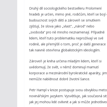
Druhý díl sociologického bestselleru Prolomení
hradeb je určen, mimo jiné, rodičům, kteří se bojí
budoucnost svých dětí a zároveň se smutkem
zjišťují, že slova jako „vlast“, „národ“ nebo
„svoboda“ pro ně mnoho neznamenají. Případně
lidem, kteří tuto problematiku neprožívají ve své
rodině, ale přemýšlí o tom, proč je další generace
tak naivně otevřena globalistickým ideologiím.
Zároveň je kniha určena mladým lidem, kteří si
uvědomují, že svět, v němž dominují mamutí
korporace a mezinárodní byrokratické aparáty, jim
nemůže nabídnout dobré životní šance.
Petr Hampl v knize postupuje svou obvyklou metod
novinářským jazykem. Vysvětluje, jak současná situac
jak jej mohou lidé ovlivnit a jak si může jednotlive