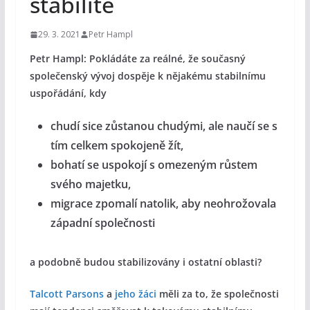
stabilitě
29. 3. 2021
Petr Hampl
Petr Hampl: Pokládáte za reálné, že současný
společenský vývoj dospěje k nějakému stabilnímu
uspořádání, kdy
chudí sice zůstanou chudými, ale naučí se s
tím celkem spokojeně žít,
bohatí se uspokojí s omezeným růstem
svého majetku,
migrace zpomalí natolik, aby neohrožovala
západní společnosti
a podobně budou stabilizovány i ostatní oblasti?
Talcott Parsons
a
jeho žáci
měli za to, že společnosti