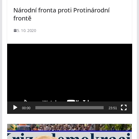
Národní fronta proti Protinárodní
frontě
5. 10. 2020
V
i
d
e
o
p
ř
e
00:00
23:51
h
r
á
v