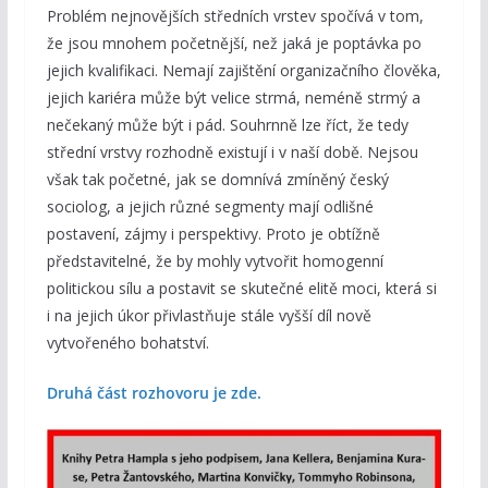
Problém nejnovějších středních vrstev spočívá v tom,
že jsou mnohem početnější, než jaká je poptávka po
jejich kvalifikaci. Nemají zajištění organizačního člověka,
jejich kariéra může být velice strmá, neméně strmý a
nečekaný může být i pád. Souhrnně lze říct, že tedy
střední vrstvy rozhodně existují i v naší době. Nejsou
však tak početné, jak se domnívá zmíněný český
sociolog, a jejich různé segmenty mají odlišné
postavení, zájmy i perspektivy. Proto je obtížně
představitelné, že by mohly vytvořit homogenní
politickou sílu a postavit se skutečné elitě moci, která si
i na jejich úkor přivlastňuje stále vyšší díl nově
vytvořeného bohatství.
Druhá část rozhovoru je zde.