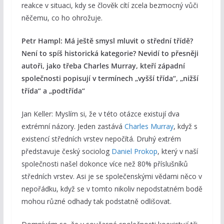
reakce v situaci, kdy se člověk cítí zcela bezmocný vůči
něčemu, co ho ohrožuje.
Petr Hampl: Má ještě smysl mluvit o střední třídě?
Není to spíš historická kategorie? Nevidí to přesněji
autoři, jako třeba Charles Murray, kteří západní
společnosti popisují v termínech „vyšší třída“, „nižší
třída“ a „podtřída“
Jan Keller: Myslím si, že v této otázce existují dva
extrémní názory. Jeden zastává
Charles Murray
, když s
existencí středních vrstev nepočítá. Druhý extrém
představuje český sociolog
Daniel Prokop
, který v naší
společnosti našel dokonce více než 80% příslušníků
středních vrstev. Asi je se společenskými vědami něco v
nepořádku, když se v tomto nikoliv nepodstatném bodě
mohou různé odhady tak podstatně odlišovat.