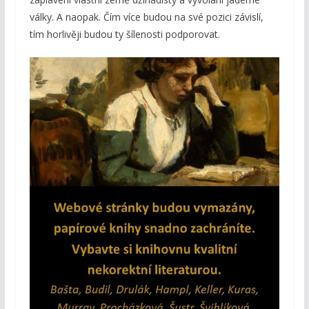
války. A naopak. Čím více budou na své pozici závislí,
tím horlivěji budou ty šílenosti podporovat.