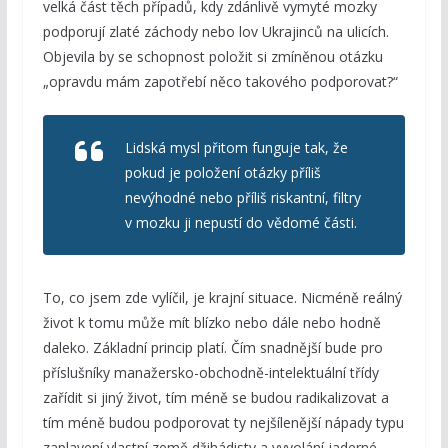
velká část těch případů, kdy zdánlivě vymyté mozky
podporují zlaté záchody nebo lov Ukrajinců na ulicích.
Objevila by se schopnost položit si zmíněnou otázku
„opravdu mám zapotřebí něco takového podporovat?“
Lidská mysl přitom funguje tak, že
pokud je položení otázky příliš
nevýhodné nebo příliš riskantní, filtry
v mozku ji nepustí do vědomé části.
To, co jsem zde vylíčil, je krajní situace. Nicméně reálný
život k tomu může mít blízko nebo dále nebo hodně
daleko. Základní princip platí. Čím snadnější bude pro
příslušníky manažersko-obchodně-intelektuální třídy
zařídit si jiný život, tím méně se budou radikalizovat a
tím méně budou podporovat ty nejšílenější nápady typu
zaplavení vlastní země džihádisty a vyvolání jaderné