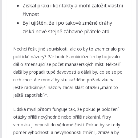
Získal praxi i kontakty a mohl založit vlastní
živnost
Byl ujištěn, že i po takové změně dráhy
získá nové stejně zábavné přátele atd.
Nechci řešit jiné souvislosti, ale co by to znamenalo pro
politické názory? Pár hodně ambiciózních by bojovalo
dál o zmenšující se počet manažerských míst. Někteří
další by propadli tupé davovosti a dělali by, co se se po
nich chce. Ale mnozí by si u každého požadavku na
ještě radikálnější názory začali klást otázku „mám to
ještě zapotřebí?“.
Lidská mysl přitom funguje tak, že pokud je položení
otázky příliš nevýhodné nebo příliš riskantní, filtry
v mozku ji nepustí do vědomé části. Pokud by se tedy
poměr výhodnosti a nevýhodnosti změnil, zmizela by