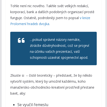
Tohle není nic nového. Takhle svět velkých redakcí,
korporací, bank a dalších podobných organizací prostě
funguje. Ostatně, podrobněji jsem to popsal
v knize
Prolomení hradeb dvojka.
…pokud správné názory nemáte,
ztrácíte důvěryhodnost, což se projeví
na účinku vašich prezentací, vaší
schopnosti uzavírat spojenectví apod.
Zkuste si – čistě teoreticky – představit, že by někdo
vytvořil systém, který by umožnil každému, koho
manažersko-obchodnicko-kreativní prostředí přestane
bavit, aby:
Se vyučil řemeslu