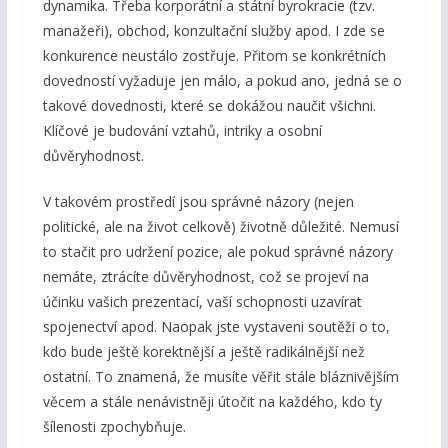
dynamika. Třeba korporátní a státní byrokracie (tzv.
manažeři), obchod, konzultační služby apod. I zde se
konkurence neustálo zostřuje. Přitom se konkrétních
dovedností vyžaduje jen málo, a pokud ano, jedná se o
takové dovednosti, které se dokážou naučit všichni.
Klíčové je budování vztahů, intriky a osobní
důvěryhodnost.
V takovém prostředí jsou správné názory (nejen
politické, ale na život celkově) životně důležité. Nemusí
to stačit pro udržení pozice, ale pokud správné názory
nemáte, ztrácíte důvěryhodnost, což se projeví na
účinku vašich prezentací, vaší schopnosti uzavírat
spojenectví apod. Naopak jste vystaveni soutěži o to,
kdo bude ještě korektnější a ještě radikálnější než
ostatní. To znamená, že musíte věřit stále bláznivějším
věcem a stále nenávistněji útočit na každého, kdo ty
šílenosti zpochybňuje.