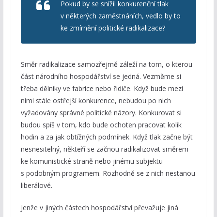
Pokud by se snížil konkurenční tlak
v některých zaměstnáních, vedlo by to
ke zmírnění politické radikalizace?
Směr radikalizace samozřejmě záleží na tom, o kterou
část národního hospodářství se jedná. Vezměme si
třeba dělníky ve fabrice nebo řidiče. Když bude mezi
nimi stále ostřejší konkurence, nebudou po nich
vyžadovány správné politické názory. Konkurovat si
budou spíš v tom, kdo bude ochoten pracovat kolik
hodin a za jak obtížných podmínek. Když tlak začne být
nesnesitelný, někteří se začnou radikalizovat směrem
ke komunistické straně nebo jinému subjektu
s podobným programem. Rozhodně se z nich nestanou
liberálové.
Jenže v jiných částech hospodářství převažuje jiná