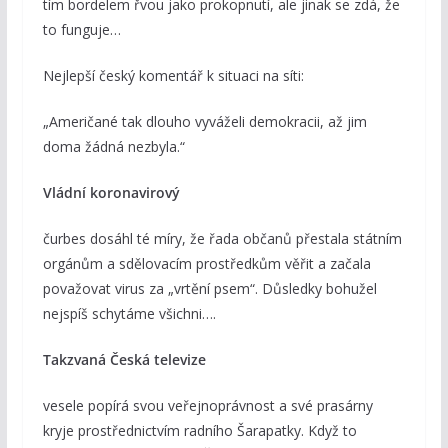
tím bordelem řvou jako prokopnutí, ale jinak se zdá, že
to funguje…
Nejlepší český komentář k situaci na síti:
„Američané tak dlouho vyváželi demokracii, až jim
doma žádná nezbyla.“
Vládní koronavirový
čurbes dosáhl té míry, že řada občanů přestala státním
orgánům a sdělovacím prostředkům věřit a začala
považovat virus za „vrtění psem“. Důsledky bohužel
nejspíš schytáme všichni….
Takzvaná Česká televize
vesele popírá svou veřejnoprávnost a své prasárny
kryje prostřednictvím radního Šarapatky. Když to