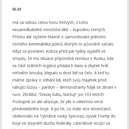
BLM
má za sebou celou horu mrtvých, z toho
nezanedbatelné množství dětí – kupodivu černých.
Přesto ale slyšíme hlavně o zamordování jednoho
černého kriminálníka policií, kterým to původně začalo.
Když se poslanec Kobza před pár týdny vyjádřil ve
smyslu, že mu situace připomíná revoluci v Rusku, kde
se část státních orgánů přidala k davu a zbytek hrál
mrtvého brouka, klepalo si dost lidí na čelo. A teď tu
máme zprávy o stíhání lidí, kteří svůj majetek před
rabující lůzou – pardon – demonstranty hájili se zbraní v
ruce. Zkrátka :“Davaj šubu, buržuj!“ po 103 letech.
Postupně se ale ukazuje, že jde o válečnou verzi
předvolebního boje. A po té, co stále více Američanů
obdivovalo na Tytrubce ruský Specnaz, vyslal Trump do
boje ve stejném duchu federály. Liberálové stojící za