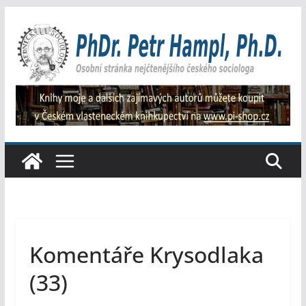
Přeskočit
na
obsah
Komentáře Krysodlaka
(33)