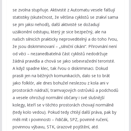
se zvolna stupňuje. Aktivisté z Automatu vesele falšují
statistiky (skutečnost, že většina cyklistů se zrakví sama
se jim jaksi nehodí), další aktivisté se dožadují
uzákonění odstupu, který je sice bezpečný, ale na
našich silnicích prakticky neproveditelný a do toho řvou,
že jsou diskriminovaní – „silniční cikáni“. Přirovnání není
od věci – nezanedbatelná část cyklistů nedodržuje
žádná pravidla a chová se jako sebevražední teroristé.
A když spadne klec, tak řvou o diskriminaci. Dokud
prasili jen na běžných komunikacích, dalo se to brát
jako folklór, ale dnes bohužel neslezou z kola ani v
prostorách nádraží, tramvajových ostrůvků a podchodů
a vesele ohrožují normální občany i své slušnější
kolegy, kteří se v těchto prostorách chovají normálně
(tedy kolo vedou). Pokud tedy chtějí další práva, pak by
měli mít i povinnosti – řidičák, SPZ, povinné ručení,
povinnou výbavu, STK, úrazové pojištění, atd.