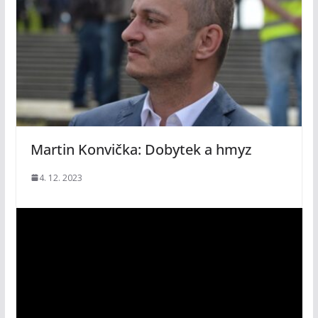
Martin Konvička: Dobytek a hmyz
4. 12. 2023
V
i
d
e
o
p