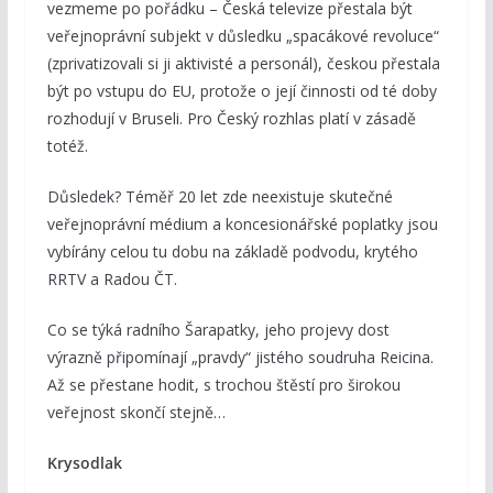
vezmeme po pořádku – Česká televize přestala být
veřejnoprávní subjekt v důsledku „spacákové revoluce“
(zprivatizovali si ji aktivisté a personál), českou přestala
být po vstupu do EU, protože o její činnosti od té doby
rozhodují v Bruseli. Pro Český rozhlas platí v zásadě
totéž.
Důsledek? Téměř 20 let zde neexistuje skutečné
veřejnoprávní médium a koncesionářské poplatky jsou
vybírány celou tu dobu na základě podvodu, krytého
RRTV a Radou ČT.
Co se týká radního Šarapatky, jeho projevy dost
výrazně připomínají „pravdy“ jistého soudruha Reicina.
Až se přestane hodit, s trochou štěstí pro širokou
veřejnost skončí stejně…
Krysodlak