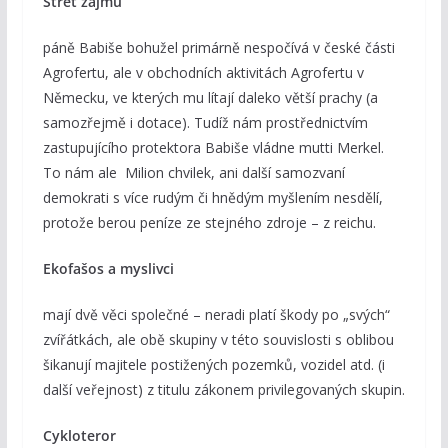
Střet zájmů
páně Babiše bohužel primárně nespočívá v české části
Agrofertu, ale v obchodních aktivitách Agrofertu v
Německu, ve kterých mu lítají daleko větší prachy (a
samozřejmě i dotace). Tudíž nám prostřednictvím
zastupujícího protektora Babiše vládne mutti Merkel.
To nám ale Milion chvilek, ani další samozvaní
demokrati s více rudým či hnědým myšlením nesdělí,
protože berou peníze ze stejného zdroje – z reichu.
Ekofašos a myslivci
mají dvě věci společné – neradi platí škody po „svých“
zvířátkách, ale obě skupiny v této souvislosti s oblibou
šikanují majitele postižených pozemků, vozidel atd. (i
další veřejnost) z titulu zákonem privilegovaných skupin.
Cykloteror