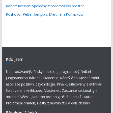
Robert Kotzian: Společný středomořský prostor
Rozhovor Petra Hampla s Martinem Konvičkou
Kdo jsem
Nejprodávanější český sociolog, programový ředitel
Jungmannovy národní akademie. Řádný člen Mezinárodní
asociace pozitivní psychologie. Plně kvalifikovaný elektrikář.
Spisovatel a knihkupec. Vlastenec. Zastánce racionality a
moderní vědy. „Veterán protimigračního hnutí“. Autor
Prolomení hradeb
,
Cesty z nevolnictví
a dalších knih.
Přebírání článků