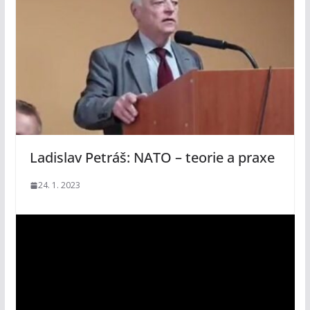
Ladislav Petráš: NATO – teorie a praxe
24. 1. 2023
V
i
d
e
o
p