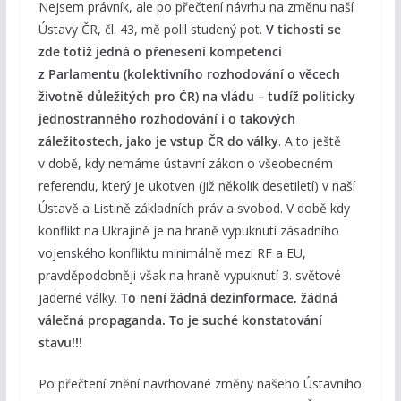
Nejsem právník, ale po přečtení návrhu na změnu naší
Ústavy ČR, čl. 43, mě polil studený pot.
V tichosti se
zde totiž jedná o přenesení kompetencí
z Parlamentu (kolektivního rozhodování o věcech
životně důležitých pro ČR) na vládu – tudíž politicky
jednostranného rozhodování i o takových
záležitostech, jako je vstup ČR do války
. A to ještě
v době, kdy nemáme ústavní zákon o všeobecném
referendu, který je ukotven (již několik desetiletí) v naší
Ústavě a Listině základních práv a svobod. V době kdy
konflikt na Ukrajině je na hraně vypuknutí zásadního
vojenského konfliktu minimálně mezi RF a EU,
pravděpodobněji však na hraně vypuknutí 3. světové
jaderné války.
To není žádná dezinformace, žádná
válečná propaganda. To je suché konstatování
stavu!!!
Po přečtení znění navrhované změny našeho Ústavního