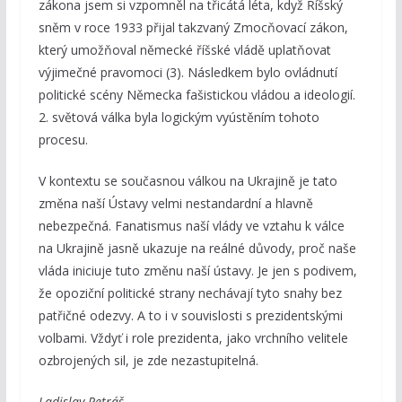
zákona jsem si vzpomněl na třicátá léta, když Říšský
sněm v roce 1933 přijal takzvaný Zmocňovací zákon,
který umožňoval německé říšské vládě uplatňovat
výjimečné pravomoci (3). Následkem bylo ovládnutí
politické scény Německa fašistickou vládou a ideologií.
2. světová válka byla logickým vyústěním tohoto
procesu.
V kontextu se současnou válkou na Ukrajině je tato
změna naší Ústavy velmi nestandardní a hlavně
nebezpečná. Fanatismus naší vlády ve vztahu k válce
na Ukrajině jasně ukazuje na reálné důvody, proč naše
vláda iniciuje tuto změnu naší ústavy. Je jen s podivem,
že opoziční politické strany nechávají tyto snahy bez
patřičné odezvy. A to i v souvislosti s prezidentskými
volbami. Vždyť i role prezidenta, jako vrchního velitele
ozbrojených sil, je zde nezastupitelná.
Ladislav Petráš