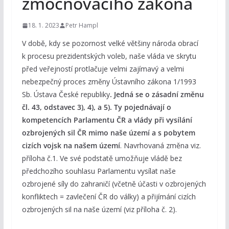
zmocňovacího zákona
18. 1. 2023
Petr Hampl
V době, kdy se pozornost velké většiny národa obrací
k procesu prezidentských voleb, naše vláda ve skrytu
před veřejností protlačuje velmi zajímavý a velmi
nebezpečný proces změny Ústavního zákona 1/1993
Sb. Ústava České republiky
. Jedná se o zásadní změnu
čl. 43, odstavec 3), 4), a 5). Ty pojednávají o
kompetencích Parlamentu ČR a vlády při vysílání
ozbrojených sil ČR mimo naše území a s pobytem
cizích vojsk na našem území
. Navrhovaná změna viz.
příloha č.1. Ve své podstatě umožňuje vládě bez
předchozího souhlasu Parlamentu vysílat naše
ozbrojené síly do zahraničí (včetně účasti v ozbrojených
konfliktech = zavlečení ČR do války) a přijímání cizích
ozbrojených sil na naše území (viz příloha č. 2).