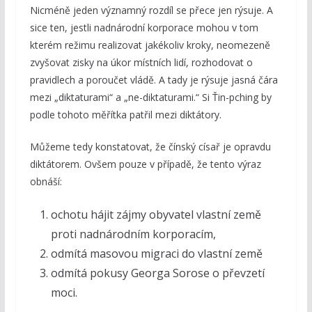
Nicméně jeden významný rozdíl se přece jen rýsuje. A
sice ten, jestli nadnárodní korporace mohou v tom
kterém režimu realizovat jakékoliv kroky, neomezeně
zvyšovat zisky na úkor místních lidí, rozhodovat o
pravidlech a poroučet vládě. A tady je rýsuje jasná čára
mezi „diktaturami“ a „ne-diktaturami.“ Si Ťin-pching by
podle tohoto měřítka patřil mezi diktátory.
Můžeme tedy konstatovat, že čínský císař je opravdu
diktátorem. Ovšem pouze v případě, že tento výraz
obnáší:
ochotu hájit zájmy obyvatel vlastní země
proti nadnárodním korporacím,
odmítá masovou migraci do vlastní země
odmítá pokusy Georga Sorose o převzetí
moci.