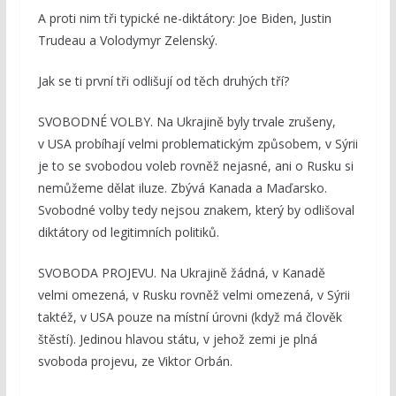
A proti nim tři typické ne-diktátory: Joe Biden, Justin
Trudeau a Volodymyr Zelenský.
Jak se ti první tři odlišují od těch druhých tří?
SVOBODNÉ VOLBY. Na Ukrajině byly trvale zrušeny,
v USA probíhají velmi problematickým způsobem, v Sýrii
je to se svobodou voleb rovněž nejasné, ani o Rusku si
nemůžeme dělat iluze. Zbývá Kanada a Maďarsko.
Svobodné volby tedy nejsou znakem, který by odlišoval
diktátory od legitimních politiků.
SVOBODA PROJEVU. Na Ukrajině žádná, v Kanadě
velmi omezená, v Rusku rovněž velmi omezená, v Sýrii
taktéž, v USA pouze na místní úrovni (když má člověk
štěstí). Jedinou hlavou státu, v jehož zemi je plná
svoboda projevu, ze Viktor Orbán.