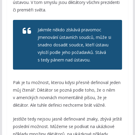
ústavou. V tom smyslu jsou diktátory všichni prezidenti
či premiéři světa.
Jakmile někdo získává pravomoc
jmenování ústavních soudců, může si
snadno dosadit soudce, kteří ústavu
vyloží podle jeho požadavků. Stává
s tedy pánem nad ústavou.
Pak je tu možnost, kterou kdysi přesně definoval jeden
můj čtenář: Diktátor se pozná podle toho, že o něm
v amerických novinách momentálně píšou, že je
diktátor. Ale tuhle definici nechceme brát vážně.
Jestliže tedy nejsou jasně definované znaky, zbývá ještě
poslední možnost. Můžeme se podívat na ukázkové
příklady množiny diktátorů, na ukázkové příklady