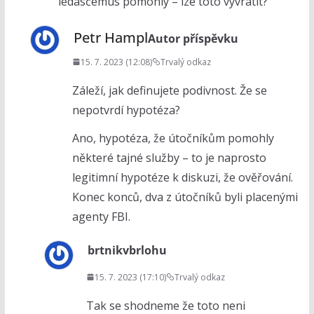
ledasčemus pomohly – lze toto vyvrátit?
Petr Hampl
Autor příspěvku
15. 7. 2023 (12:08)
Trvalý odkaz
Záleží, jak definujete podivnost. Že se
nepotvrdí hypotéza?
Ano, hypotéza, že útočníkům pomohly
některé tajné služby – to je naprosto
legitimní hypotéze k diskuzi, že ověřování.
Konec konců, dva z útočníků byli placenými
agenty FBI.
brtnikvbrlohu
15. 7. 2023 (17:10)
Trvalý odkaz
Tak se shodneme že toto neni