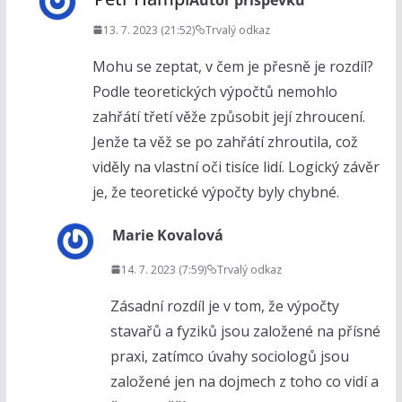
13. 7. 2023 (21:52)
Trvalý odkaz
Mohu se zeptat, v čem je přesně je rozdíl?
Podle teoretických výpočtů nemohlo
zahřátí třetí věže způsobit její zhroucení.
Jenže ta věž se po zahřátí zhroutila, což
viděly na vlastní oči tisíce lidí. Logický závěr
je, že teoretické výpočty byly chybné.
Marie Kovalová
14. 7. 2023 (7:59)
Trvalý odkaz
Zásadní rozdíl je v tom, že výpočty
stavařů a fyziků jsou založené na přísné
praxi, zatímco úvahy sociologů jsou
založené jen na dojmech z toho co vidí a