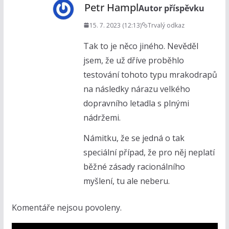
Petr Hampl
Autor příspěvku
15. 7. 2023 (12:13)
Trvalý odkaz
Tak to je něco jiného. Nevěděl
jsem, že už dříve proběhlo
testování tohoto typu mrakodrapů
na následky nárazu velkého
dopravního letadla s plnými
nádržemi.
Námitku, že se jedná o tak
speciální případ, že pro něj neplatí
běžné zásady racionálního
myšlení, tu ale neberu.
Komentáře nejsou povoleny.
V