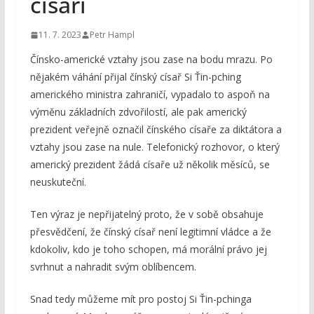
císaři
11. 7. 2023
Petr Hampl
Čínsko-americké vztahy jsou zase na bodu mrazu. Po
nějakém váhání přijal čínský císař Si Ťin-pching
amerického ministra zahraničí, vypadalo to aspoň na
výměnu základních zdvořilostí, ale pak americký
prezident veřejně označil čínského císaře za diktátora a
vztahy jsou zase na nule. Telefonický rozhovor, o který
americký prezident žádá císaře už několik měsíců, se
neuskuteční.
Ten výraz je nepřijatelný proto, že v sobě obsahuje
přesvědčení, že čínský císař není legitimní vládce a že
kdokoliv, kdo je toho schopen, má morální právo jej
svrhnut a nahradit svým oblíbencem.
Snad tedy můžeme mít pro postoj Si Ťin-pchinga