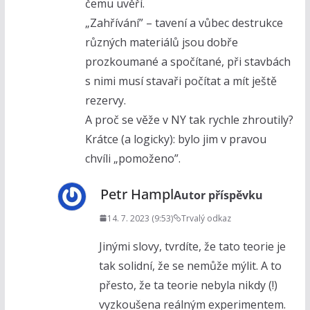
čemu uvěří.
„Zahřívání” – tavení a vůbec destrukce
různých materiálů jsou dobře
prozkoumané a spočítané, při stavbách
s nimi musí stavaři počítat a mít ještě
rezervy.
A proč se věže v NY tak rychle zhroutily?
Krátce (a logicky): bylo jim v pravou
chvíli „pomoženo”.
Petr Hampl
Autor příspěvku
14. 7. 2023 (9:53)
Trvalý odkaz
Jinými slovy, tvrdíte, že tato teorie je
tak solidní, že se nemůže mýlit. A to
přesto, že ta teorie nebyla nikdy (!)
vyzkoušena reálným experimentem.