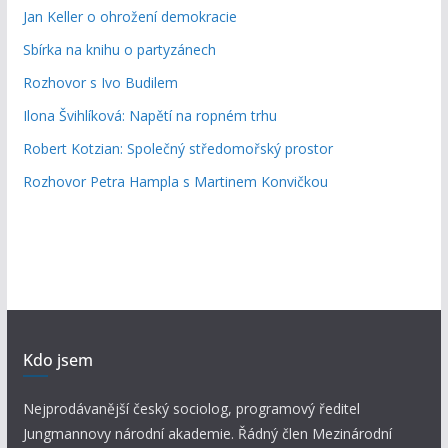
Jan Keller o ohrožení demokracie
Sbírka na knihu o partyzánech
Rozhovor s Ivo Budilem
Ilona Švihlíková: Napětí na ropném trhu
Robert Kotzian: Společný středomořský prostor
Rozhovor Petra Hampla s Martinem Konvičkou
Kdo jsem
Nejprodávanější český sociolog, programový ředitel
Jungmannovy národní akademie. Řádný člen Mezinárodní