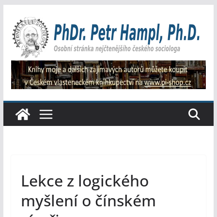
Přeskočit
na
obsah
Lekce z logického
myšlení o čínském