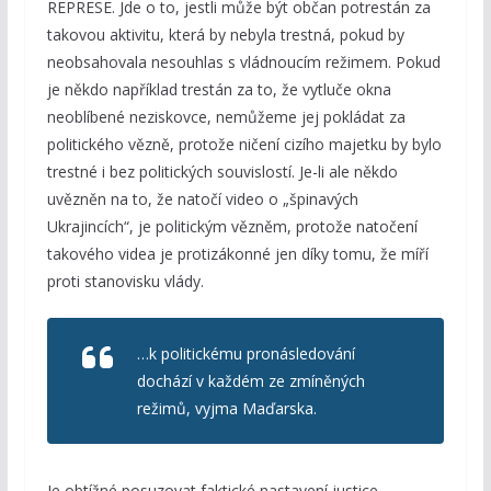
REPRESE. Jde o to, jestli může být občan potrestán za
takovou aktivitu, která by nebyla trestná, pokud by
neobsahovala nesouhlas s vládnoucím režimem. Pokud
je někdo například trestán za to, že vytluče okna
neoblíbené neziskovce, nemůžeme jej pokládat za
politického vězně, protože ničení cizího majetku by bylo
trestné i bez politických souvislostí. Je-li ale někdo
uvězněn na to, že natočí video o „špinavých
Ukrajincích“, je politickým vězněm, protože natočení
takového videa je protizákonné jen díky tomu, že míří
proti stanovisku vlády.
…k politickému pronásledování
dochází v každém ze zmíněných
režimů, vyjma Maďarska.
Je obtížné posuzovat faktické nastavení justice