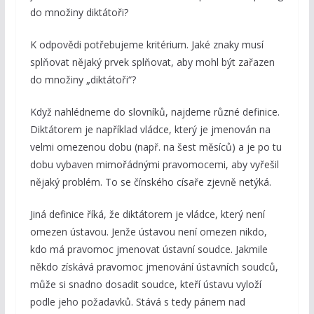
do množiny diktátoři?
K odpovědi potřebujeme kritérium. Jaké znaky musí
splňovat nějaký prvek splňovat, aby mohl být zařazen
do množiny „diktátoři“?
Když nahlédneme do slovníků, najdeme různé definice.
Diktátorem je například vládce, který je jmenován na
velmi omezenou dobu (např. na šest měsíců) a je po tu
dobu vybaven mimořádnými pravomocemi, aby vyřešil
nějaký problém. To se čínského císaře zjevně netýká.
Jiná definice říká, že diktátorem je vládce, který není
omezen ústavou. Jenže ústavou není omezen nikdo,
kdo má pravomoc jmenovat ústavní soudce. Jakmile
někdo získává pravomoc jmenování ústavních soudců,
může si snadno dosadit soudce, kteří ústavu vyloží
podle jeho požadavků. Stává s tedy pánem nad