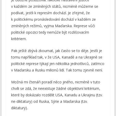
v každém ze zmíněných států, nicméně můžeme se
podívat, jestli k represím dochází. Je zřejmé, že
k politickému pronásledování dochází v každém ze
zmíněných režimů, vyjma Maďarska. Represe vůči
politické opozici tedy nemůže být rozlišovacím
kritériem.
Pak ještě zbývá zkoumat, jak často se to děje. Jestli je
tomu například tak, v že USA, Kanadě a na Ukrajině se
politické represe týkají jen několika jednotlivců, zatímco
v Maďarsku a Rusku milionů lidí. Tak tomu zjevně není.
Možná mi čtenáři poradí něco jiného, nicméně v tuto
chvíli se zdá, že neexistuje žádné objektivní kritérium,
které by dokázalo rozdělit USA, Kanadu a Ukrajinu (tzv.
ne-diktatury) od Ruska, Sýrie a Maďarska (tzv.
diktatury).