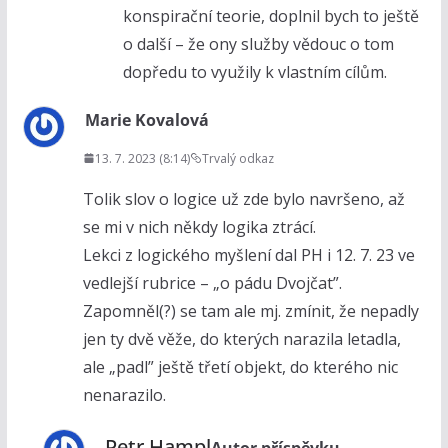
konspirační teorie, doplnil bych to ještě
o další – že ony služby vědouc o tom
dopředu to využily k vlastním cílům.
Marie Kovalová
13. 7. 2023 (8:14)
Trvalý odkaz
Tolik slov o logice už zde bylo navršeno, až
se mi v nich někdy logika ztrácí.
Lekci z logického myšlení dal PH i 12. 7. 23 ve
vedlejší rubrice – „o pádu Dvojčat”.
Zapomněl(?) se tam ale mj. zmínit, že nepadly
jen ty dvě věže, do kterých narazila letadla,
ale „padl” ještě třetí objekt, do kterého nic
nenarazilo.
Petr Hampl
Autor příspěvku