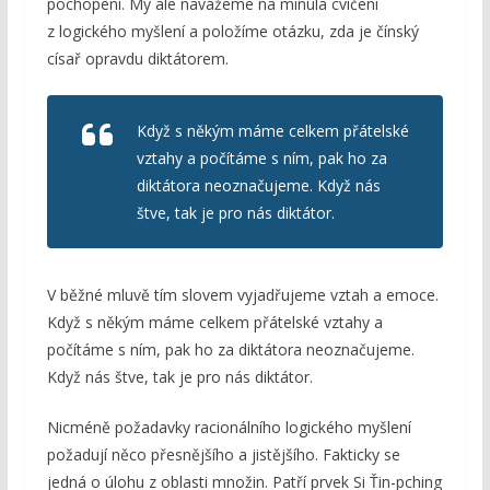
pochopení. My ale navážeme na minulá cvičení
z logického myšlení a položíme otázku, zda je čínský
císař opravdu diktátorem.
Když s někým máme celkem přátelské
vztahy a počítáme s ním, pak ho za
diktátora neoznačujeme. Když nás
štve, tak je pro nás diktátor.
V běžné mluvě tím slovem vyjadřujeme vztah a emoce.
Když s někým máme celkem přátelské vztahy a
počítáme s ním, pak ho za diktátora neoznačujeme.
Když nás štve, tak je pro nás diktátor.
Nicméně požadavky racionálního logického myšlení
požadují něco přesnějšího a jistějšího. Fakticky se
jedná o úlohu z oblasti množin. Patří prvek Si Ťin-pching