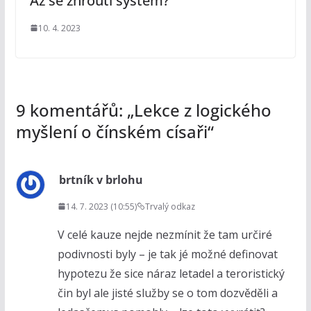
Až se zhroutí systém?
10. 4. 2023
9 komentářů: „
Lekce z logického
myšlení o čínském císaři
“
brtník v brlohu
14. 7. 2023 (10:55)
Trvalý odkaz
V celé kauze nejde nezmínit že tam určiré
podivnosti byly – je tak jé možné definovat
hypotezu že sice náraz letadel a teroristický
čin byl ale jisté služby se o tom dozvěděli a