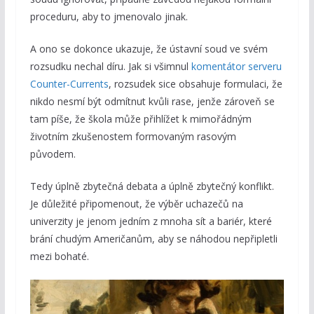
proceduru, aby to jmenovalo jinak.
A ono se dokonce ukazuje, že ústavní soud ve svém
rozsudku nechal díru. Jak si všimnul
komentátor serveru
Counter-Currents
, rozsudek sice obsahuje formulaci, že
nikdo nesmí být odmítnut kvůli rase, jenže zároveň se
tam píše, že škola může přihlížet k mimořádným
životním zkušenostem formovaným rasovým
původem.
Tedy úplně zbytečná debata a úplně zbytečný konflikt.
Je důležité připomenout, že výběr uchazečů na
univerzity je jenom jedním z mnoha sít a bariér, které
brání chudým Američanům, aby se náhodou nepřipletli
mezi bohaté.