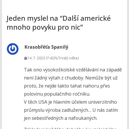
Jeden myslel na “
Další americké
mnoho povyku pro nic
”
Krasobřéťa Spanilý
14. 7. 2023 (7:42)
Trvalý odkaz
Tak ono vysokoškolské vzdělávání na západě
není žádný výtah z chudoby. Nemůže být už
proto, že nejde takto tahat nahoru přes
polovinu populačního ročníku.
V těch USA je hlavním účelem univerzitního
průmyslu výroba zadlužených… U nás zatím
jen sebestředných a nafoukaných.