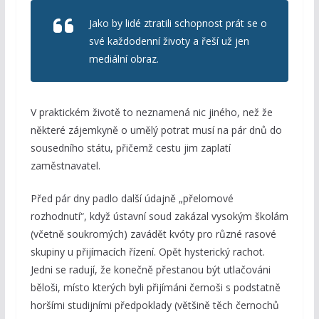
Jako by lidé ztratili schopnost prát se o
své každodenní životy a řeší už jen
mediální obraz.
V praktickém životě to neznamená nic jiného, než že
některé zájemkyně o umělý potrat musí na pár dnů do
sousedního státu, přičemž cestu jim zaplatí
zaměstnavatel.
Před pár dny padlo další údajně „přelomové
rozhodnutí“, když ústavní soud zakázal vysokým školám
(včetně soukromých) zavádět kvóty pro různé rasové
skupiny u přijímacích řízení. Opět hysterický rachot.
Jedni se radují, že konečně přestanou být utlačováni
běloši, místo kterých byli přijímáni černoši s podstatně
horšími studijními předpoklady (většině těch černochů