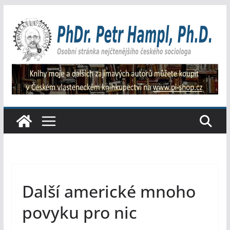
Přeskočit
na
obsah
Další americké mnoho
povyku pro nic