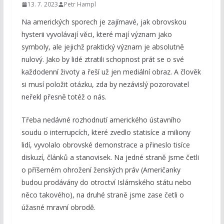
13. 7. 2023
Petr Hampl
Na amerických sporech je zajímavé, jak obrovskou
hysterii vyvolávají věci, které mají význam jako
symboly, ale jejichž praktický význam je absolutně
nulový. Jako by lidé ztratili schopnost prát se o své
každodenní životy a řeší už jen mediální obraz. A člověk
si musí položit otázku, zda by nezávislý pozorovatel
neřekl přesně totéž o nás.
Třeba nedávné rozhodnutí amerického ústavního
soudu o interrupcích, které zvedlo statisíce a miliony
lidí, vyvolalo obrovské demonstrace a přineslo tisíce
diskuzí, článků a stanovisek. Na jedné straně jsme četli
o příšerném ohrožení ženských práv (Američanky
budou prodávány do otroctví Islámského státu nebo
něco takového), na druhé straně jsme zase četli o
úžasné mravní obrodě.