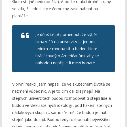
školu stejně nedokončila). A podle reakcí druhé strany
se zdá, že kdosi chce černochy zase nahnat na
plantáže.
Je důležité připomenout, že výběr
uchazečů na univerzity je jenom
jedním z mnoha sít a bariér, které
brání chudým Američanům, aby se
náhodou nepřipletli mezi bohaté.
V první reakci jsem napsal, že ve skutečném životě se
nezmění vůbec nic. A je to čím dál zřejmější. Na
stejných univerzitách budou rozhodovat ti stejní lidé a
budou ve vleku stejných ideologií, pod tlakem stejných
nátlakových skupin… samozřejmě, že budou jednat
stejně jako dosud. Budou tedy rozhodnutí nejvyššího
soudu ignorovat, případně zavedou nějakou formální