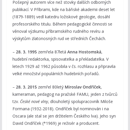
Pošepný autorem více než stovky dalších odborných
publikací. V Příbrami, kde na báňské akademii deset let
(1879-1889) vedl katedru ložiskové geologie, dosáhl
profesorského titulu. Během pedagogické činnosti se
věnoval výzkumu příbramského rudného revíru a
výskytům zlatonosných rud ve středních Čechách.
–
28. 3. 1995
zemřela 87letá
Anna Hostomská
,
hudební redaktorka, spisovatelka a překladatelka. V
letech 1929 až 1962 působila v čs. rozhlasu a připravila
velké množství populárních hudebních pořadů.
–
28. 3. 2015
zemřel 80letý
Miroslav Ondříček
,
kameraman, pedagog na pražské FAMU, jeden z tvůrců
tzv.
České nové vlny
, dlouholetý spolupracovník Miloše
Formana (1932-2018). Ondříček byl nominován i na
Oscara (ale stal se jen držitelem Českého lva). Jeho syn
David Ondříček (*1969) je režisér a producent.