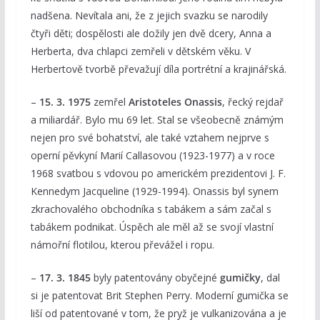
nadšena. Nevítala ani, že z jejich svazku se narodily
čtyři děti; dospělosti ale dožily jen dvě dcery, Anna a
Herberta, dva chlapci zemřeli v dětském věku. V
Herbertově tvorbě převažují díla portrétní a krajinářská.
–
15. 3. 1975
zemřel
Aristoteles Onassis
, řecký rejdař
a miliardář. Bylo mu 69 let. Stal se všeobecně známým
nejen pro své bohatství, ale také vztahem nejprve s
operní pěvkyní Marií Callasovou (1923-1977) a v roce
1968 svatbou s vdovou po americkém prezidentovi J. F.
Kennedym Jacqueline (1929-1994). Onassis byl synem
zkrachovalého obchodníka s tabákem a sám začal s
tabákem podnikat. Úspěch ale měl až se svojí vlastní
námořní flotilou, kterou převážel i ropu.
–
17. 3. 1845
byly patentovány obyčejné
gumičky
, dal
si je patentovat Brit Stephen Perry. Moderní gumička se
liší od patentované v tom, že pryž je vulkanizována a je