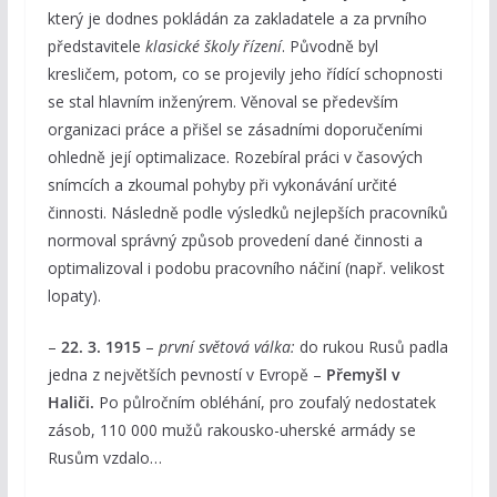
který je dodnes pokládán za zakladatele a za prvního
představitele
klasické školy řízení
. Původně byl
kresličem, potom, co se projevily jeho řídící schopnosti
se stal hlavním inženýrem. Věnoval se především
organizaci práce a přišel se zásadními doporučeními
ohledně její optimalizace. Rozebíral práci v časových
snímcích a zkoumal pohyby při vykonávání určité
činnosti. Následně podle výsledků nejlepších pracovníků
normoval správný způsob provedení dané činnosti a
optimalizoval i podobu pracovního náčiní (např. velikost
lopaty).
–
22. 3. 1915
–
první světová válka:
do rukou Rusů padla
jedna z největších pevností v Evropě –
Přemyšl v
Haliči.
Po půlročním obléhání, pro zoufalý nedostatek
zásob, 110 000 mužů rakousko-uherské armády se
Rusům vzdalo…