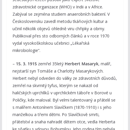
zdravotnické organizace (WHO) v Indii a v Africe.
Zabýval se zejména studiem anaerobních bakterií. V
Československu zavedl metodu tkáňových kultur a
učinil několik objevů ohledně viru chřipky a obrny.
Publikoval přes sto odborných článků a v roce 1970
vydal vysokoškolskou učebnici „Lékařská
mikrobiologie“.
–
15. 3. 1915
zemřel 35letý
Herbert Masaryk
, malíř,
nejstarší syn Tomáše a Charlotty Masarykových.
Herbert nebyl odveden do války ze zdravotních důvodů,
zemřel na skvrnitý tyfus, kterým se nakazil od
haličských uprchlíků v uprchlickém táboře v Borové u
Poličky, kde maloval. Byl velmi talentovaný a přátelil se
s malířem Antonínem Slavíčkem (1870-1910) i s jeho
manželkou a třemi dětmi. Po Slavíčkově smrti,
přátelství a snaha nahradit dětem otce, vedla Herberta
ke sňatku s vdovou Bohumilou. Jeho rodina tím nebyla