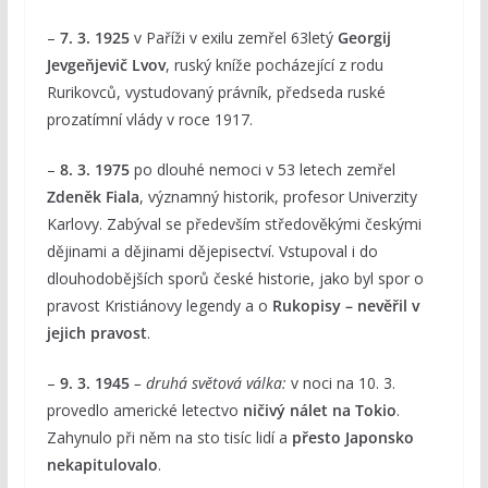
–
7. 3. 1925
v Paříži v exilu zemřel 63letý
Georgij
Jevgeňjevič Lvov
, ruský kníže pocházející z rodu
Rurikovců, vystudovaný právník, předseda ruské
prozatímní vlády v roce 1917.
–
8. 3. 1975
po dlouhé nemoci v 53 letech zemřel
Zdeněk Fiala
, významný historik, profesor Univerzity
Karlovy. Zabýval se především středověkými českými
dějinami a dějinami dějepisectví. Vstupoval i do
dlouhodobějších sporů české historie, jako byl spor o
pravost Kristiánovy legendy a o
Rukopisy – nevěřil v
jejich pravost
.
–
9. 3. 1945
– druhá světová válka:
v noci na 10. 3.
provedlo americké letectvo
ničivý nálet na Tokio
.
Zahynulo při něm na sto tisíc lidí a
přesto Japonsko
nekapitulovalo
.