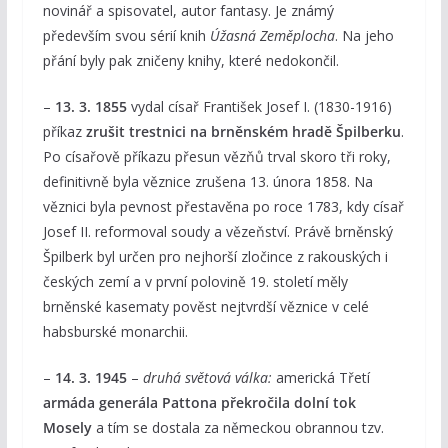
novinář a spisovatel, autor fantasy. Je známý
především svou sérií knih
Úžasná Zeměplocha
. Na jeho
přání byly pak zničeny knihy, které nedokončil.
–
13. 3. 1855
vydal císař František Josef I. (1830-1916)
příkaz
zrušit trestnici na brněnském hradě Špilberku
.
Po císařově příkazu přesun vězňů trval skoro tři roky,
definitivně byla věznice zrušena 13. února 1858. Na
věznici byla pevnost přestavěna po roce 1783, kdy císař
Josef II. reformoval soudy a vězeňství. Právě brněnský
Špilberk byl určen pro nejhorší zločince z rakouských i
českých zemí a v první polovině 19. století měly
brněnské kasematy pověst nejtvrdší věznice v celé
habsburské monarchii.
–
14. 3. 1945
–
druhá světová válka:
americká Třetí
armáda generála Pattona překročila dolní tok
Mosely
a tím se dostala za německou obrannou tzv.