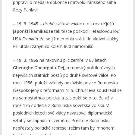
připravil o medaile dokonce i mrtvolu íránského šáha
Rezy Pahlaví!
–
19. 3. 1945
–
druhá světová válka:
u ostrova Kjúšú
japonští kamikadze
tak těžce poškodili letadlovou loď
USA
Franklin,
že se již nemohla vrátit do aktivní služby.
Při útoku zahynulo kolem 800 námořníků.
–
19. 3. 1965
na rakovinu plic zemřel v 63 letech
Gheorghe Gheorghiu-Dej
, rumunský politik různých
nejvyšších státních postů po druhé světové válce. Po
roce 1956, položil základy nezávislé pozice Rumunska.
Nespokojený s reformami N. S. Chruščeva soustředil se
na samostatnou politiku a zasloužil se o to, že už v
roce 1957 odešla z Rumunska sovětská vojska. V
posledních letech své vlády navazoval diplomatické
vztahy se západními zeměmi. Přesto v Rumunsku
nepřestaly politické represe, režim tam byl mnohem