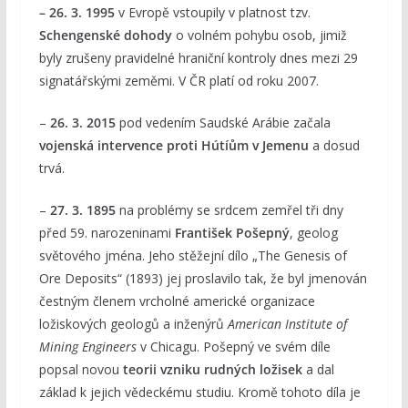
– 26. 3. 1995
v Evropě vstoupily v platnost tzv.
Schengenské dohody
o volném pohybu osob, jimiž
byly zrušeny pravidelné hraniční kontroly dnes mezi 29
signatářskými zeměmi. V ČR platí od roku 2007.
–
26. 3. 2015
pod vedením Saudské Arábie začala
vojenská intervence proti Hútíům v Jemenu
a dosud
trvá.
–
27. 3. 1895
na problémy se srdcem zemřel tři dny
před 59. narozeninami
František Pošepný
, geolog
světového jména. Jeho stěžejní dílo „The Genesis of
Ore Deposits“ (1893) jej proslavilo tak, že byl jmenován
čestným členem vrcholné americké organizace
ložiskových geologů a inženýrů
American Institute of
Mining Engineers
v Chicagu. Pošepný ve svém díle
popsal novou
teorii vzniku rudných ložisek
a dal
základ k jejich vědeckému studiu. Kromě tohoto díla je