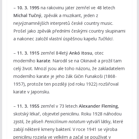
–
10. 3. 1995
na rakovinu jater zemřel ve 48 letech
Michal Tučný
, zpěvák a muzikant, jeden z
nejvýznamnějších interpretů české country music.
Prošel jako zpěvák předními českými country skupinami
a nakonec založil vlastní úspěšnou kapelu
Tučňáci
.
–
11. 3. 1915
zemřel 84letý
Ankó Itosu
, otec
moderního
karate
. Narodil se na Okinavě a prožil tam
celý život. Mnozí jsou ale toho názoru, že zakladatelem
moderního karate je jeho žák Gičin Funakoši (1868-
1957), protože ten později (od roku 1922) rozšiřoval
karate v Japonsku.
–
11. 3. 1955
zemřel v 73 letech
Alexander Fleming
,
skotský lékař, objevitel penicilinu. Roku 1928 náhodou
zjistil, že plíseň
Penicilinum notatum
vytváří látky, které
zabíjí některé kmeny bakterií. V roce 1941 se výroba
penicilinu rozjela ve velkém a začal se používat v