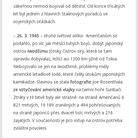
zákeřnou nemocí bojoval od dětství. Od konce třicátých
let byl jedním z hlavních Stalinových poradců ve
vojenských otázkách.
–
26. 3. 1945
–
druhá světová válka
: Američanům se
podařilo, po víc jak měsíci tuhých bojů, dobýt japonský
ostrov
Iwodžimu
(česky Ostrov síry, která se tam
opravdu dobývala), ležící asi 1200 km jižně od Tokia.
Nebojovalo se jen na Iwodžimě, problémy měly
americké letadlové lodě, které čelily útokům japonských
kamikadze. Slavnou se stala
fotografie
Joe Rosenthala
ze vztyčování americké vlajky
na tamní hoře Suribači.
Ztráty v té bitvě byly ale strašné: na straně Američanů 6
821 mrtvých, 19 189 zraněných a 494 pohřešovaných;
na straně Japonců přes dvacet tisíc mrtvých a 216
zajatých. V současnosti je pro vstup na ostrov potřeba
zvláštní povolení.