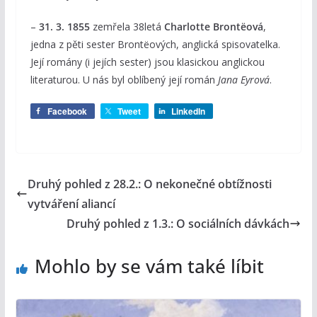
–
31. 3. 1855
zemřela 38letá
Charlotte Brontëová
,
jedna z pěti sester Brontëových, anglická spisovatelka.
Její romány (i jejích sester) jsou klasickou anglickou
literaturou. U nás byl oblíbený její román
Jana Eyrová
.
Facebook
Tweet
LinkedIn
Druhý pohled z 28.2.: O nekonečné obtížnosti
vytváření aliancí
Druhý pohled z 1.3.: O sociálních dávkách
Mohlo by se vám také líbit