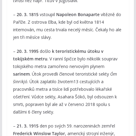
tvrdší než např. Titův v Jugoslávii.
–
20. 3. 1815
vstoupil
Napoleon Bonaparte
vítězně do
Paříže. Z ostrova Elba, kde byl od května 1814
internován, mu cesta trvala necelý měsíc. Čekaly ho ale
jen tři měsíce slávy.
–
20. 3. 1995
došlo
k teroristickému útoku v
tokijském metru
. V ranní špičce bylo několik souprav
tokijského metra zamořeno nervovým plynem
sarinem
. Útok provedli členové teroristické sekty
Óm
šinrikjó
. Útok zaplatilo životem13 cestujících a
pracovníků metra a tisíce lidí potřebovalo lékařské
ošetření. Vůdce sekty, Asahara Šókó, byl odsouzen k
smrti, popraven byl ale až v červenci 2018 spolu s
dalšími 6 členy sekty.
–
21. 3. 1915
den po svých 59. narozeninách zemřel
Frederick Winslow Taylor
, americký strojní inženýr,