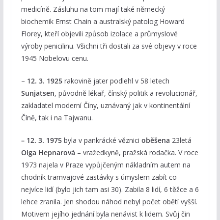
medicíně. Zásluhu na tom mají také německý
biochemik Ernst Chain a australský patolog Howard
Florey, kteří objevili způsob izolace a průmyslové
výroby penicilinu. Všichni tři dostali za své objevy v roce
1945 Nobelovu cenu.
–
12. 3. 1925
rakovině jater podlehl v 58 letech
Sunjatsen
, původně lékař, čínský politik a revolucionář,
zakladatel moderní Číny, uznávaný jak v kontinentální
Číně, tak i na Tajwanu.
– 12. 3. 1975
byla v pankrácké věznici
oběšena
23letá
Olga Hepnarová
– vražedkyně, pražská rodačka. V roce
1973 najela v Praze vypůjčeným nákladním autem na
chodník tramvajové zastávky s úmyslem zabít co
nejvíce lidí (bylo jich tam asi 30). Zabila 8 lidí, 6 těžce a 6
lehce zranila. Jen shodou náhod nebyl počet obětí vyšší.
Motivem jejího jednání byla nenávist k lidem. Svůj čin