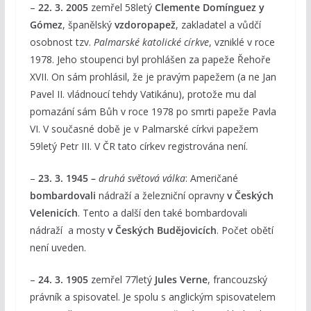
–
22. 3. 2005
zemřel 58letý
Clemente Domínguez y
Gómez
, španělský
vzdoropapež
, zakladatel a vůdčí
osobnost tzv.
Palmarské katolické církve
, vzniklé v roce
1978. Jeho stoupenci byl prohlášen za papeže Řehoře
XVII. On sám prohlásil, že je pravým papežem (a ne Jan
Pavel II. vládnoucí tehdy Vatikánu), protože mu dal
pomazání sám Bůh v roce 1978 po smrti papeže Pavla
VI. V současné době je v Palmarské církvi papežem
59letý Petr III. V ČR tato církev registrována není.
–
23. 3. 1945 –
druhá světová válka
: Američané
bombardovali
nádraží a železniční opravny
v Českých
Velenicích
. Tento a další den také bombardovali
nádraží a mosty
v Českých Budějovicích
. Počet obětí
není uveden.
–
24. 3. 1905
zemřel 77letý
Jules Verne
, francouzský
právník a spisovatel. Je spolu s anglickým spisovatelem