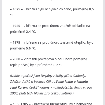
– 1875 –
v březnu bylo nebývale chladno, průměrně
0,5
°C
.
– 1925 –
v březnu se proti únoru značně ochladilo na
průměrně
2,4 °C
.
– 1975
– v březnu se proti únoru znatelně oteplilo, bylo
průměrně
5,6 °C
.
– 2000
– v březnu pokračovalo od února poměrně
teplé počasí, bylo průměrně
6,2 °C
.
(Údaje o počasí jsou čerpány z knihy Jiřího Svobody,
Zdeňka Vašků a Václava Cílka „
Velká kniha o klimatu
zemí Koruny české
“ vydané v nakladatelství Regia v roce
2003, platí tedy hlavně pro českou kotlinu.)
–
1. 3. 1785
– v pražském
Klementinu
byla naměřena