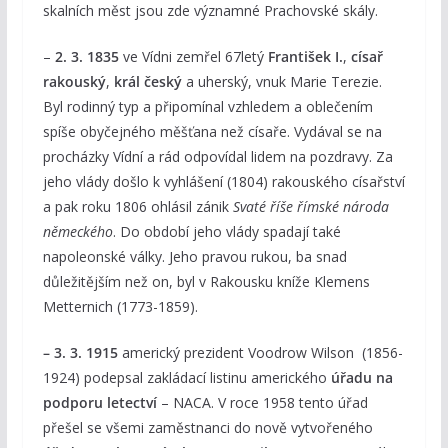
skalních měst jsou zde významné Prachovské skály.
–
2. 3. 1835
ve Vídni zemřel 67letý
František I.
,
císař
rakouský
,
král český
a uherský, vnuk Marie Terezie.
Byl rodinný typ a připomínal vzhledem a oblečením
spíše obyčejného měšťana než císaře. Vydával se na
procházky Vídní a rád odpovídal lidem na pozdravy. Za
jeho vlády došlo k vyhlášení (1804) rakouského císařství
a pak roku 1806 ohlásil zánik
Svaté říše římské národa
německého
. Do období jeho vlády spadají také
napoleonské války. Jeho pravou rukou, ba snad
důležitějším než on, byl v Rakousku kníže Klemens
Metternich (1773-1859).
– 3. 3. 1915
americký prezident Voodrow Wilson (1856-
1924) podepsal zakládací listinu amerického
úřadu na
podporu letectví
– NACA. V roce 1958 tento úřad
přešel se všemi zaměstnanci do nově vytvořeného