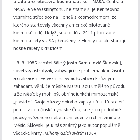
úřadu pro letectví a kosmonautiku – NASA
. Centrála
NASA je ve Washingtonu, nejznámější je Kennedyho
vesmírné středisko na Floridě s kosmodromem, ze
kterého startovaly všechny americké pilotované
kosmické lodě. I když jsou od léta 2011 pilotované
kosmické lety v USA přerušeny, z Floridy nadále startují
nosné rakety s družicemi.
– 3. 3. 1985
zemřel 68letý
Josip Samuilovič Šklovskij
,
sovětský astrofyzik, zabývající se problematikou života
a civilizacemi ve vesmíru; vyjadřoval se i k různým
záhadám. Věřil, že měsíce Marsu jsou umělého původu
a že Měsíc by mohl být obří nefunkční mimozemské
„plavidlo”. Svoje názory opíral o zápisy z 9. a 10. století
př. n. l. z dob čínské dynastie Čou, kde jsou podrobné
popisy hvězdného nebe a ani jeden z nich nezmiňuje
Měsíc. Šklovskij je u nás známý jako autor populárně
vědecké knihy „
Milióny cizích světů“
(1964).