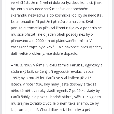
velké štěstí, že měl velmi dobrou fyzickou kondici, jinak
by tento nikdy necvičený manévr v neohebném
skafandru nezvládnul a do kosmické lodi by se nedostal.
Kosmonauti měli potíže i při návratu na zem. Kvůli
poruše automatiky převzal řízení Běljajev a podařilo se
mu sice přistát, ale o jeden oběh později než bylo
plánováno a o 2000 km od plánovaného místa. V
zasněžené tajze bylo -25 °C, ale nakonec, přes všechny
další velké problémy, vše dobře dopadlo.
–
18. 3. 1965
v Římě, v exilu zemřel
Farúk I.
, egyptský a
súdánský král, svržený při egyptské revoluci v roce
1952; bylo mu 45 let. Farúk se stal králem již v 16
letech, v roce 1936, kdy nebyl ještě dospělý a tak za
něho téměř dva roky vládli regenti. Z počátku vlády byl
Farúk štíhlý, ale později hodně přibral, vážil 136 kg a to
mu zřejmě zkrátilo život. Je o něm také známo, že byl
kleptoman, např. Churchillovi zcizil hodinky a prý