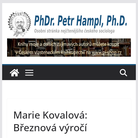
Přeskočit
na
obsah
Marie Kovalová:
Březnová výročí