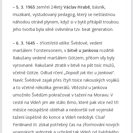
– 5. 3. 1965
zemřel 24letý
Václav Hrabě
, básník,
muzikant, vystudovaný pedagog, který se nešťastnou
náhodou otrávil plynem, když si v bytě přitápěl troubou.
Jeho tvorba byla silně ovlivněna tzv. beat generation.
– 6. 3. 1645
–
třicetiletá válka
: Švédové, vedení
maršálem Torstensonem, v
bitvě u Jankova
rozdrtili
Rakušany vedené maršálem Götzem, přitom síly byly
vyrovnané. Rakušané ztratili v bitvě na pět tisíc mužů,
včetně Götze. Odtud rčení „
Dopadl jak Kec u Jankova
”.
Navíc Švédové zajali přes čtyři tisíce rakouských vojáků
a to včetně několika generálů. Vítězství u Jankova
umožnilo Švédům pokračovat v tažení na Moravu. V
cestě na Vídeň jim ale stálo Brno, které pak více než tři
měsíce neúspěšné obléhali a nedovršili své vojenské
tažení úspěšně do konce a Vídeň nedobyli. Císař
Ferdinand III. získal potřebný čas na zformování nových
vojenských jednotek a uchránil tak Vídeň od švédského