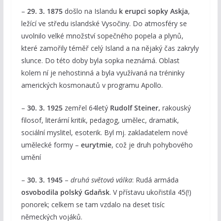
–
29. 3. 1875
došlo na Islandu
k erupci sopky Askja
,
ležící ve středu islandské Vysočiny. Do atmosféry se
uvolnilo velké množství sopečného popela a plynů,
které zamořily téměř celý Island a na nějaký čas zakryly
slunce. Do této doby byla sopka neznámá. Oblast
kolem ní je nehostinná a byla využívaná na tréninky
amerických kosmonautů v programu Apollo.
–
30. 3. 1925
zemřel 64letý
Rudolf Steiner,
rakouský
filosof, literární kritik, pedagog, umělec, dramatik,
sociální myslitel, esoterik. Byl mj. zakladatelem nové
umělecké formy –
eurytmie
, což je druh pohybového
umění
–
30. 3. 1945
–
druhá světová válka
: Rudá armáda
osvobodila polský Gdaňsk
. V přístavu ukořistila 45(!)
ponorek; celkem se tam vzdalo na deset tisíc
německých vojáků.