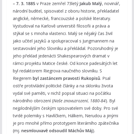
– 7. 3. 1885
v Praze zemřel 73letý
Jakub Malý
, novinář,
národní buditel, spisovatel z oboru historie, překladatel
anglické, německé, francouzské a polské literatury.
Vystudoval na Karlově universitě filosofii a práva a
stýkal se s mnoha vlastenci. Malý se nějaký čas živil
jako učitel jazyků a spolupracoval s Jungmannem na
sestavování jeho Slovníku a překládal. Pozoruhodný je
jeho překlad jedenácti Shakespearových dramat v
rámci projektu Matice české. Od konce padesátých let
byl redaktorem Riegrova naučného slovníku. S
Riegerem
byl zastáncem pravosti Rukopisů
. Psal
ostře protivládní politické články a na sklonku života
vydal své paměti, v nichž popsal situaci na počátku
národního obrození (
Naše znovuzrození, 1880-84
). Byl
nejplodnějším českým spisovatelem své doby. Pro své
tvrdé polemiky s Havlíčkem, Hálkem, Nerudou a jinými
je pro mnohé přímo prototypem literárního zpátečníka
(mj.
nesmlouvavě odsoudil Máchův Máj
).