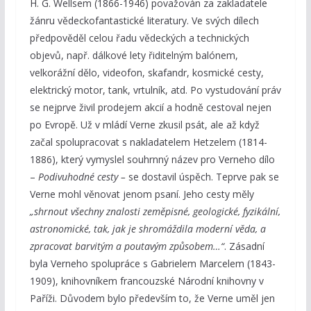
H. G. Wellsem (1866-1946) považován za zakladatele
žánru vědeckofantastické literatury. Ve svých dílech
předpověděl celou řadu vědeckých a technických
objevů, např. dálkové lety řiditelným balónem,
velkorážní dělo, videofon, skafandr, kosmické cesty,
elektrický motor, tank, vrtulník, atd. Po vystudování práv
se nejprve živil prodejem akcií a hodně cestoval nejen
po Evropě. Už v mládí Verne zkusil psát, ale až když
začal spolupracovat s nakladatelem Hetzelem (1814-
1886), který vymyslel souhrnný název pro Verneho dílo
–
Podivuhodné cesty –
se dostavil úspěch. Teprve pak se
Verne mohl věnovat jenom psaní. Jeho cesty měly
„shrnout všechny znalosti zeměpisné, geologické, fyzikální,
astronomické, tak, jak je shromáždila moderní věda, a
zpracovat barvitým a poutavým způsobem…“
. Zásadní
byla Verneho spolupráce s Gabrielem Marcelem (1843-
1909), knihovníkem francouzské Národní knihovny v
Paříži. Důvodem bylo především to, že Verne uměl jen