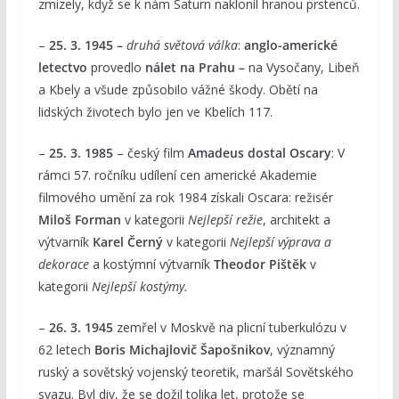
zmizely, když se k nám Saturn naklonil hranou prstenců.
–
25. 3. 1945 –
druhá světová válka
:
anglo-americké
letectvo
provedlo
nálet na Prahu –
na Vysočany, Libeň
a Kbely a všude způsobilo vážné škody. Obětí na
lidských životech bylo jen ve Kbelích 117.
–
25. 3. 1985
– český film
Amadeus dostal Oscary
: V
rámci 57. ročníku udílení cen americké Akademie
filmového umění za rok 1984 získali Oscara: režisér
Miloš Forman
v kategorii
Nejlepší režie
, architekt a
výtvarník
Karel Černý
v kategorii
Nejlepší výprava a
dekorace
a kostýmní výtvarník
Theodor Pištěk
v
kategorii
Nejlepší kostýmy.
–
26. 3. 1945
zemřel v Moskvě na plicní tuberkulózu v
62 letech
Boris Michajlovič Šapošnikov
, významný
ruský a sovětský vojenský teoretik, maršál Sovětského
svazu. Byl div, že se dožil tolika let, protože se