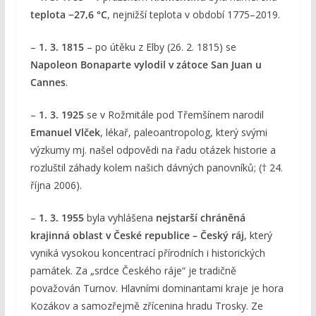
teplota −27,6 °C
, nejnižší teplota v období 1775–2019.
–
1. 3. 1815
– po útěku z Elby (26. 2. 1815) se
Napoleon Bonaparte vylodil v zátoce San Juan u
Cannes
.
–
1. 3. 1925
se v Rožmitále pod Třemšínem narodil
Emanuel Vlček
, lékař, paleoantropolog, který svými
výzkumy mj. našel odpovědi na řadu otázek historie a
rozluštil záhady kolem našich dávných panovníků; († 24.
října 2006).
–
1. 3. 1955
byla vyhlášena
nejstarší chráněná
krajinná oblast v České republice – Český ráj
, který
vyniká vysokou koncentrací přírodních i historických
památek. Za „srdce Českého ráje“ je tradičně
považován Turnov. Hlavními dominantami kraje je hora
Kozákov a samozřejmě zřícenina hradu Trosky. Ze