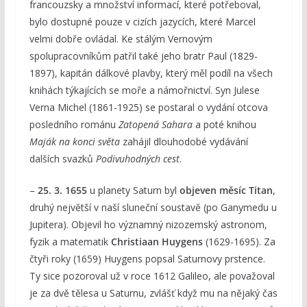
francouzsky a množství informací, které potřeboval,
bylo dostupné pouze v cizích jazycích, které Marcel
velmi dobře ovládal. Ke stálým Vernovým
spolupracovníkům patřil také jeho bratr Paul (1829-
1897), kapitán dálkové plavby, který měl podíl na všech
knihách týkajících se moře a námořnictví. Syn Julese
Verna Michel (1861-1925) se postaral o vydání otcova
posledního románu
Zatopená Sahara
a poté knihou
Maják na konci světa
zahájil dlouhodobé vydávání
dalších svazků
Podivuhodných cest
.
–
25. 3. 1655
u planety Saturn byl
objeven měsíc Titan
,
druhý největší v naší sluneční soustavě (po Ganymedu u
Jupitera). Objevil ho významný nizozemský astronom,
fyzik a matematik
Christiaan Huygens
(1629-1695). Za
čtyři roky (1659) Huygens popsal Saturnovy prstence.
Ty sice pozoroval už v roce 1612 Galileo, ale považoval
je za dvě tělesa u Saturnu, zvlášť když mu na nějaký čas