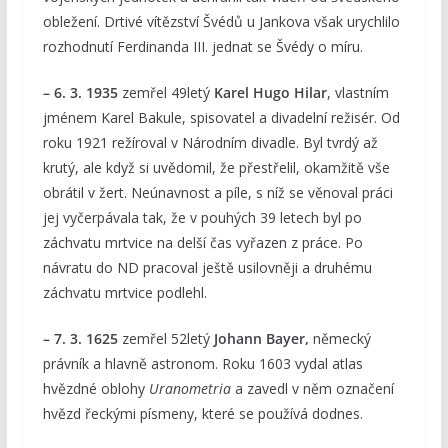
obležení. Drtivé vítězství Švédů u Jankova však urychlilo
rozhodnutí Ferdinanda III. jednat se Švédy o míru.
– 6. 3. 1935
zemřel 49letý
Karel Hugo Hilar
, vlastním
jménem Karel Bakule, spisovatel a divadelní režisér. Od
roku 1921 režíroval v Národním divadle. Byl tvrdý až
krutý, ale když si uvědomil, že přestřelil, okamžitě vše
obrátil v žert. Neúnavnost a píle, s níž se věnoval práci
jej vyčerpávala tak, že v pouhých 39 letech byl po
záchvatu mrtvice na delší čas vyřazen z práce. Po
návratu do ND pracoval ještě usilovněji a druhému
záchvatu mrtvice podlehl.
– 7. 3. 1625
zemřel 52letý
Johann Bayer,
německý
právník a hlavně astronom. Roku 1603 vydal atlas
hvězdné oblohy
Uranometria
a zavedl v něm označení
hvězd řeckými písmeny, které se používá dodnes.