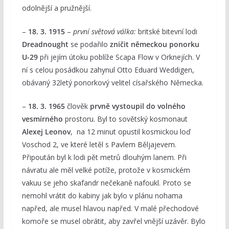
odolnější a pružnější.
–
18. 3. 1915
–
první světová válka:
britské bitevní lodi
Dreadnought
se podařilo
zničit německou ponorku
U-29
při jejím útoku poblíže Scapa Flow v Orknejích. V
ní s celou posádkou zahynul Otto Eduard Weddigen,
obávaný 32letý ponorkový velitel císařského Německa.
–
18. 3. 1965
člověk
prvně vystoupil do volného
vesmírného
prostoru. Byl to sovětský kosmonaut
Alexej Leonov
, na 12 minut opustil kosmickou loď
Voschod 2, ve které letěl s Pavlem Běljajevem.
Připoután byl k lodi pět metrů dlouhým lanem. Při
návratu ale měl velké potíže, protože v kosmickém
vakuu se jeho skafandr nečekaně nafoukl. Proto se
nemohl vrátit do kabiny jak bylo v plánu nohama
napřed, ale musel hlavou napřed. V malé přechodové
komoře se musel obrátit, aby zavřel vnější uzávěr. Bylo