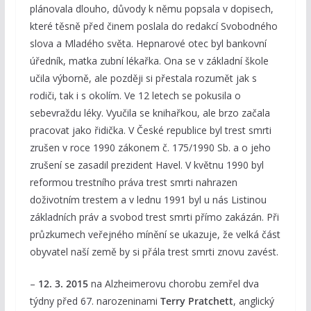
plánovala dlouho, důvody k němu popsala v dopisech,
které těsně před činem poslala do redakcí Svobodného
slova a Mladého světa. Hepnarové otec byl bankovní
úředník, matka zubní lékařka. Ona se v základní škole
učila výborně, ale později si přestala rozumět jak s
rodiči, tak i s okolím. Ve 12 letech se pokusila o
sebevraždu léky. Vyučila se knihařkou, ale brzo začala
pracovat jako řidička. V České republice byl trest smrti
zrušen v roce 1990 zákonem č. 175/1990 Sb. a o jeho
zrušení se zasadil prezident Havel. V květnu 1990 byl
reformou trestního práva trest smrti nahrazen
doživotním trestem a v lednu 1991 byl u nás Listinou
základních práv a svobod trest smrti přímo zakázán. Při
průzkumech veřejného mínění se ukazuje, že velká část
obyvatel naší země by si přála trest smrti znovu zavést.
–
12. 3. 2015
na Alzheimerovu chorobu zemřel dva
týdny před 67. narozeninami
Terry Pratchett
, anglický