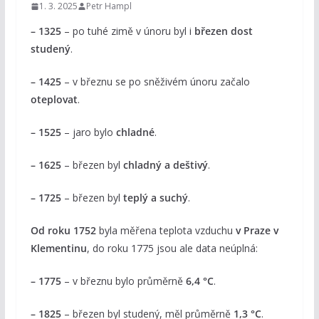
1. 3. 2025
Petr Hampl
– 1325
– po tuhé zimě v únoru byl i
březen dost
studený
.
– 1425
– v březnu se po sněživém únoru začalo
oteplovat
.
– 1525
– jaro bylo
chladné
.
– 1625
– březen byl
chladný a deštivý
.
– 1725
– březen byl
teplý a suchý
.
Od roku 1752
byla měřena teplota vzduchu
v Praze v
Klementinu
, do roku 1775 jsou ale data neúplná:
– 1775
– v březnu bylo průměrně
6,4 °C
.
– 1825
– březen byl studený, měl průměrně
1,3 °C
.