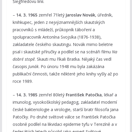
Siegfriedovu linii.
–
14. 3. 1965
zemřel 71letý
Jaroslav Novák
, úředník,
knihkupec, jeden z nejvýznamnějších skautských
pracovníků s mládeží, průkopník táboření a
spolupracovník Antonína Svojsíka (1876-1938),
zakladatele českého skautingu. Novák mimo beletrie
psal i skautské příručky a podílel se na scénáři filmu
Na
dobré stopě
. Skauti mu říkali Braťka. Nějaký čas vedl
časopis
Junák
. Po únoru 1948 mu byla zakázána
publikační činnosti, takže některé jeho knihy vyšly až po
roce 1989.
–
14. 3. 1985
zemřel 80letý
František Patočka
, lékař a
imunolog, vysokoškolský pedagog, zakladatel moderní
české bakteriologie a virologie, starší bratr filosofa Jana
Patočky. Po druhé světové válce se František Patočka
osobně podílel na likvidaci epidemie tyfu v Terezíně a v
šedesátých letech působil jako expert Světové