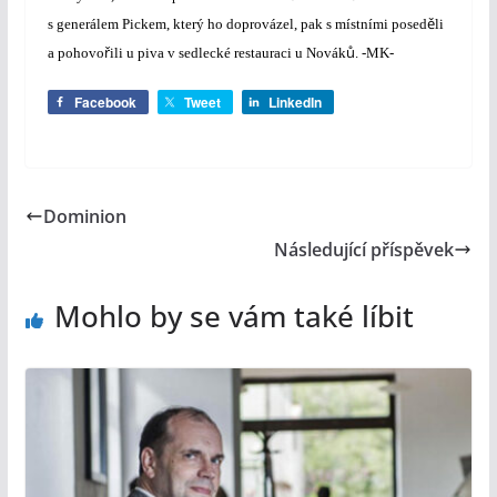
ě
s generálem Pickem, který ho doprovázel, pak s místními posed
li
ř
ů
a pohovo
ili u piva v sedlecké restauraci u Novák
. -MK-
Facebook
Tweet
LinkedIn
Dominion
Následující příspěvek
Mohlo by se vám také líbit