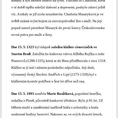
ř
š
ě
armády a syn Herbert zem
el na tyfus. V
echno to Charlott
, která
ě
ě
č
š
ě
v té dob
trp
la srde
ní slabostí a depresemi, podrylo zdraví je
t
ž
víc. A nikdy se ji
zcela neuzdravila. Charlotta Masaryková je ve
ě
ě
ě
ž
ž
sv
t
známá svým bojem za zrovnoprávn
ní
en s mu
i. Na její
Č
popud zanesl prezident Masaryk do první ústavy
eskoslovenska
ž
ž
rovná práva pro mu
e a
eny.
ě
ž
š
č
Dne
15. 5. 1323
byl údajn
zalo
en klá
ter cistercia
ek ve
ě
ž
ž
ě
č
Starém Brn
. Zalo
ila ho
královna vdova Al
b
ta Rej
ka z rodu
ů
ř
ě
Piastovc
(1288-1335), která se do Brna p
ist
hovala v roce 1318.
š
č
Klá
ter se jí stal i místem posledního odpo
inku. Její druh,
č
š
ř
významný
eský
lechtic Jind
ich z Lipé (1275-1329) byl v
š
ř
š
ř
ž
klá
terním kostele poh
ben o
est let d
íve ne
ona.
ř
ů
č
Dne
15. 5. 1993
zem
ela
Marie Ros
lková,
populární here
ka,
č
ě
ů
ě
ř
ž
roda
ka z Plzn
, p
vodn
bankovní ú
ednice. Bylo jí 91 let. U
ě
ě
š
ě
b
hem studií a zam
stnání nad
en
hrála s ochotníky a brala
soukromé hodiny herectví. Nakonec se, ve svých dvaceti letech,