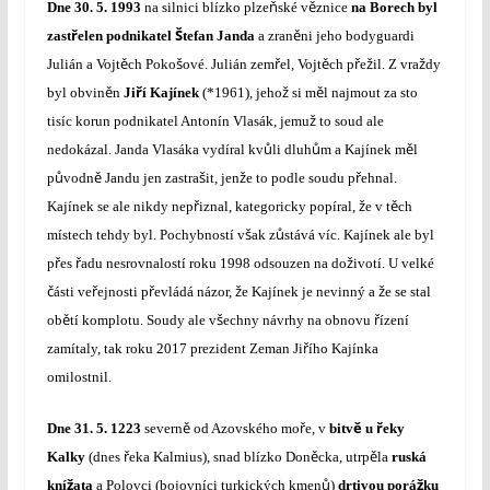
ň
ě
Dne
30. 5. 1993
na silnici blízko plze
ské v
znice
na Borech byl
ř
Š
ě
zast
elen podnikatel
tefan Janda
a zran
ni jeho bodyguardi
ě
š
ř
ě
ř
ž
ž
Julián a Vojt
ch Poko
ové. Julián zem
el, Vojt
ch p
e
il. Z vra
dy
ě
ř
ž
ě
byl obvin
n
Ji
í Kajínek
(*1961), jeho
si m
l najmout za sto
ž
tisíc korun podnikatel Antonín Vlasák, jemu
to soud ale
ů
ů
ě
nedokázal. Janda Vlasáka vydíral kv
li dluh
m a Kajínek m
l
ů
ě
š
ž
ř
p
vodn
Jandu jen zastra
it, jen
e to podle soudu p
ehnal.
ř
ž
ě
Kajínek se ale nikdy nep
iznal, kategoricky popíral,
e v t
ch
š
ů
místech tehdy byl. Pochybností v
ak z
stává víc. Kajínek ale byl
ř
ř
ž
p
es
adu nesrovnalostí roku 1998 odsouzen na do
ivotí. U velké
č
ř
ř
ž
ž
ásti ve
ejnosti p
evládá názor,
e Kajínek je nevinný a
e se stal
ě
š
ř
ob
tí komplotu. Soudy ale v
echny návrhy na obnovu
ízení
ř
zamítaly, tak roku 2017 prezident Zeman Ji
ího Kajínka
omilostnil.
ě
ř
ě
ř
Dne
31. 5. 1223
severn
od Azovského mo
e, v
bitv
u
eky
ř
ě
ě
Kalky
(dnes
eka Kalmius)
, snad blízko Don
cka, utrp
la
ruská
ž
ů
ž
kní
ata
a Polovci (bojovníci turkických kmen
)
drtivou porá
ku