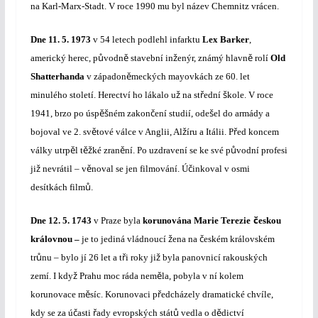
na Karl-Marx-Stadt. V roce 1990 mu byl název Chemnitz vrácen.
Dne
11. 5. 1973
v 54 letech podlehl infarktu
Lex Barker
,
ů
ě
ž
ě
americký herec, p
vodn
stavební in
enýr, známý hlavn
rolí
Old
ě
Shatterhanda
v západon
meckých mayovkách ze 60. let
ž
ř
š
minulého století.
Herectví ho lákalo u
na st
ední
kole. V roce
ěš
č
š
1941, brzo po úsp
ném zakon
ení studií, ode
el do armády a
ě
ž
ř
bojoval ve 2. sv
tové válce v Anglii, Al
íru a Itálii. P
ed koncem
ě
ěž
ě
ů
války utrp
l t
ké zran
ní. Po uzdravení se ke své p
vodní profesi
ž
ě
č
ji
nevrátil – v
noval se jen filmování. Ú
inkoval v osmi
ů
desítkách film
.
č
Dne
12. 5. 1743
v Praze byla
korunována Marie Terezie
eskou
ž
č
královnou –
je to jediná vládnoucí
ena na
eském královském
ů
ř
ž
tr
nu – bylo jí 26 let a t
i roky ji
byla panovnicí rakouských
ž
ě
zemí. I kdy
Prahu moc ráda nem
la, pobyla v ní kolem
ě
ř
korunovace m
síc. Korunovaci p
edcházely dramatické chvíle,
č
ř
ů
ě
kdy se za ú
asti
ady evropských stát
vedla o d
dictví