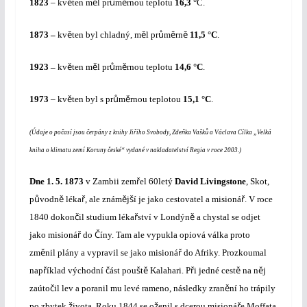
ě
ě
ů
ě
1823
– kv
ten m
l
pr
m
rnou teplotu
16,3 °
C.
ě
ě
ů
ě
ě
1873 –
kv
ten byl chladný, m
l
pr
m
rn
11,5 °C
.
ě
ě
ů
ě
1923 –
kv
ten m
l pr
m
rnou teplotu
14,6 °C
.
ě
ů
ě
1973
– kv
ten byl s pr
m
rnou teplotou
15,1 °C
.
č
č
ř
ň
š
ů
(Údaje o po
así jsou
erpány z knihy Ji
ího Svobody, Zde
ka Va
k
a Václava Cílka „Velká
č
kniha o klimatu zemí Koruny
eské“ vydané v nakladatelství Regia v roce 2003.)
ř
Dne
1. 5. 1873
v Zambii
zem
el 60letý
David Livingstone
, Skot,
ů
ě
ř
ě
š
ř
p
vodn
léka
, ale znám
j
í je jako cestovatel a misioná
. V roce
č
ř
ě
1840 dokon
il studium léka
ství v Londýn
a chystal se odjet
ř
Č
jako misioná
do
íny. Tam ale vypukla opiová válka proto
ě
ř
zm
nil plány a vypravil se jako misioná
do Afriky. Prozkoumal
ř
č
š
ě
ř
ě
ě
nap
íklad východní
ást pou
t
Kalahari. P
i jedné cest
na n
j
č
ě
zaúto
il lev a poranil mu levé rameno, následky zran
ní ho trápily
ž
ž
ř
po zbytek
ivota. Roku 1844 se o
enil s dcerou misioná
e Moffata