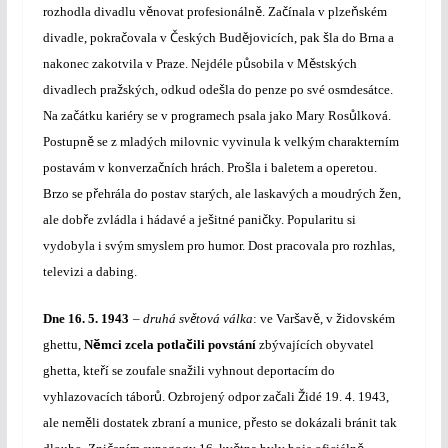
ě
ě
č
ň
rozhodla divadlu v
novat profesionáln
. Za
ínala v plze
ském
č
Č
ě
š
divadle, pokra
ovala v
eských Bud
jovicích, pak
la do Brna a
ů
ě
nakonec zakotvila v Praze. Nejdéle p
sobila v M
stských
ž
š
divadlech pra
ských, odkud ode
la do penze po své osmdesátce.
č
ů
Na za
átku kariéry se v programech psala jako Mary Ros
lková.
ě
Postupn
se z mladých milovnic vyvinula k velkým charakterním
č
š
postavám v konverza
ních hrách. Pro
la i baletem a operetou.
ř
ž
Brzo se p
ehrála do postav starých, ale laskavých a moudrých
en,
ř
š
č
ale dob
e zvládla i hádavé a je
itné pani
ky. Popularitu si
vydobyla i svým smyslem pro humor. Dost pracovala pro rozhlas,
televizi a dabing.
ě
š
ě
ž
Dne
16. 5. 1943
– druhá sv
tová válka
:
ve Var
av
, v
idovském
ě
č
ghettu,
N
mci zcela potla
ili povstání
zbývajících obyvatel
ř
ž
ghetta, kte
í se zoufale sna
ili vyhnout deportacím do
ů
č
Ž
vyhlazovacích tábor
. Ozbrojený odpor za
ali
idé 19. 4. 1943,
ě
ř
ale nem
li dostatek zbraní a munice, p
esto se dokázali bránit tak