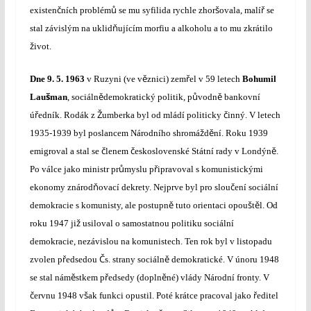
č
ů
š
ř
existen
ních problém
se mu syfilida rychle zhor
ovala, malí
se
ň
stal závislým na uklid
ujícím morfiu a alkoholu a to mu zkrátilo
ž
ivot.
ě
ř
Dne
9. 5. 1963
v Ruzyni (ve v
znici) zem
el v 59 letech
Bohumil
š
ě
ů
ě
Lau
man
, sociáln
demokratický politik, p
vodn
bankovní
ř
Ž
č
ú
edník. Rodák z
umberka byl od mládí politicky
inný. V letech
ž
ě
1935-1939 byl poslancem Národního shromá
d
ní. Roku 1939
č
č
ě
emigroval a stal se
lenem
eskoslovenské Státní rady v Londýn
.
ů
ř
Po válce jako ministr pr
myslu p
ipravoval s komunistickými
ň
č
ekonomy znárod
ovací dekrety. Nejprve byl pro slou
ení sociální
ě
š
ě
demokracie s komunisty, ale postupn
tuto orientaci opou
t
l. Od
ž
roku 1947 ji
usiloval o samostatnou politiku sociální
demokracie, nezávislou na komunistech. Ten rok byl v listopadu
ř
Č
ě
zvolen p
edsedou
s. strany sociáln
demokratické. V únoru 1948
ě
ř
ě
se stal nám
stkem p
edsedy (dopln
né) vlády Národní fronty. V
č
š
ř
ervnu 1948 v
ak funkci opustil. Poté krátce pracoval jako
editel