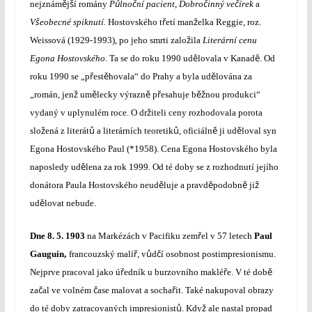
ě
š
ů
č
č
č
nejznám
j
í romány
P
lno
ní pacient
,
Dobro
inný ve
írek
a
š
ř
ž
V
eobecné spiknutí.
Hostovského t
etí man
elka Reggie, roz.
ž
Weissová (1929-1993), po jeho smrti zalo
ila
Literární cenu
ě
ě
Egona Hostovského
. Ta se do roku 1990 ud
lovala v Kanad
. Od
ř
ě
ě
roku 1990 se „p
est
hovala“ do Prahy a byla ud
lována za
ž
ě
ě
ř
ěž
„román, jen
um
lecky výrazn
p
esahuje b
nou produkci“
ž
vydaný v uplynulém roce. O dr
iteli ceny rozhodovala porota
ž
ů
ů
ě
ě
slo
ená z literát
a literárních teoretik
, oficiáln
ji ud
loval syn
Egona Hostovského Paul (*1958). Cena Egona Hostovského byla
ě
naposledy ud
lena za rok 1999. Od té doby se z rozhodnutí jejího
ě
ě
ě
ž
donátora Paula Hostovského neud
luje a pravd
podobn
ji
ě
ud
lovat nebude.
ř
Dne
8. 5. 1903
na Markézách v Pacifiku
zem
el v 57 letech
Paul
ř
ů
č
Gauguin
,
francouzský malí
, v
d
í osobnost postimpresionismu.
ř
ř
ě
Nejprve pracoval jako ú
edník u burzovního maklé
e. V té dob
č
č
ř
za
al ve volném
ase malovat a socha
it. Také nakupoval obrazy
ů
ž
do té doby zatracovaných impresionist
. Kdy
ale nastal propad