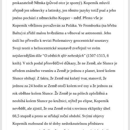
ě
ě
ů
prokazateln
N
mka (p
vod otce je sporný). Koperník mluvil
ř
ě
ě
ě
ž
z
ejm
jen n
mecky a latinsky, jen t
mito jazyky toti
psal a jeho
ě
ěď
ř
š
jméno pochází z n
meckého Kopper – m
. P
esto v
e je
ě
š
ž
ř
Koperník v
t
inou pova
ován za Poláka. Ve Fromborku (na b
ehu
ř
ě
ě
Baltu) si z
ídil malou hv
zdárnu a v
noval se astronomii. Jeho
ř
úsilí ho p
ivedlo k revizi Ptolemaiovy geocentrické soustavy.
ě
ř
Svoji teorii o heliocentrické soustav
zve
ejnil ve svém
ě
š
ě
nejslavn
j
ím díle “
O ob
zích sfér nebeských
” (1507-1515, 6
ř
ě
č
ů
ž
ě
knih). V nich podal p
esv
d
ivé d
kazy,
e ne Zem
, ale Slunce je
ř
ě
st
edem známého vesmíru a Zem
je jednou z planet, které kolem
ž
ě
ž
Slunce obíhají. Z faktu,
e Zem
má kulatý tvar, stanovil,
e
ě
č
ž
jednou za 24 hodin se Zem
oto
í kolem své osy a
e jednou za
ě
Ž
ě
š
ě
rok ob
hne kolem Slunce.
e Zem
je na pólech zplo
t
ná a
ž
ž
neobíhá kolem Slunce po kru
nici, nýbr
po elipse, Koperník
ě
ě
ž
ě
nev
d
l, ale zjistil,
e osa Zem
svírá s rovinou ekliptiky úhel
ě
ř
č
66,5 stupn
a proto se st
ídají ro
ní období. Svými objevy
ř
Koperník rozboural do té doby nedotknutelnou p
edstavu