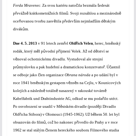
č
š
Ferda Mravenec
. Za svou kariéru nato
ila bezmála
edesát
ř
ž
ě
ž
ů
ě
p
evá
n
krátkometrá
ních film
. Svoji rozsáhlou a mezinárodn
ň
ě
ř
š
š
ě
oce
ovanou tvorbu zasv
tila p
edev
ím nejmlad
ím d
tským
ů
divák
m.
ř
ř
ě
Dne
4. 5. 2013
v 91 letech zem
el
Old
ich Velen
, herec, brn
nský
ě
ů
ř
ž
ě
rodák, který m
l p
vodní p
íjmení Volek. Ji
od d
tství se
ě
v
noval ochotnickému divadlu. Vystudoval ale strojní
ů
ř
č
pr
myslovku a pak hudební a dramatickou konzervato
. Ú
astnil
č
se odboje jako
len organizace
Obrana národa
a po udání byl v
ě
ě
ě
roce 1941 brn
nským gestapem v
zn
n na Cejlu, v Kounicových
ě
ě
ě
kolejích a následn
totáln
nasazený v rakouské továrn
ř
Kabelfabrik und Drahtindustrie AG, odkud se mu poda
ilo utéct.
ě
ě
Po osvobození se usadil v M
stském divadle (pozd
ji Divadlo
ř
ž
ě
Old
icha Stibora) v Olomouci (1945-1962). U
b
hem 50. let byl
ů
ž
ř
obsazován do film
, co
ho nakonec p
ivedlo do Prahy a v roce
č
1962 se stal stálým
lenem hereckého souboru Filmového studia