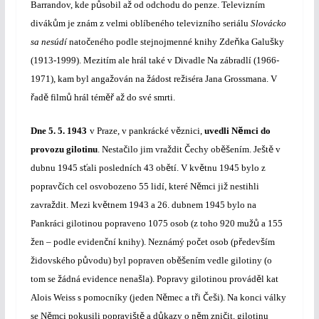
ů
ž
Barrandov, kde p
sobil a
od odchodu do penze. Televizním
ů
divák
m je znám z velmi oblíbeného televizního seriálu
Slovácko
č
ň
š
sa nesúdí
nato
eného podle stejnojmenné knihy Zde
ka Galu
ky
(1913-1999). Mezitím ale hrál také v Divadle Na zábradlí (1966-
ž
ž
ž
1971), kam byl anga
ován na
ádost re
iséra Jana Grossmana. V
ř
ě
ů
ěř
ž
ad
film
hrál tém
a
do své smrti.
ě
ě
Dne
5. 5. 1943
v Praze, v pankrácké v
znici,
uvedli N
mci do
č
ž
Č
ěš
š
ě
provozu gilotinu
. Nesta
ilo jim vra
dit
echy ob
ením. Je
t
v
ť
ě
ě
dubnu 1945 s
ali posledních 43 ob
tí. V kv
tnu 1945 bylo z
č
ě
ž
poprav
ích cel osvobozeno 55 lidí, které N
mci ji
nestihli
ž
ě
zavra
dit. Mezi kv
tnem 1943 a 26. dubnem 1945 bylo na
žů
Pankráci gilotinou popraveno 1075 osob (z toho 920 mu
a 155
ž
č
č
ř
š
en – podle eviden
ní knihy). Neznámý po
et osob (p
edev
ím
ž
ů
ěš
idovského p
vodu) byl popraven ob
ením vedle gilotiny (o
ž
š
ě
tom se
ádná evidence nena
la). Popravy gilotinou provád
l kat
ě
ř
Č
š
Alois Weiss s pomocníky (jeden N
mec a t
i
e
i). Na konci války
ě
š
ě
ů
ě
č
se N
mci pokusili popravi
t
a d
kazy o n
m zni
it, gilotinu