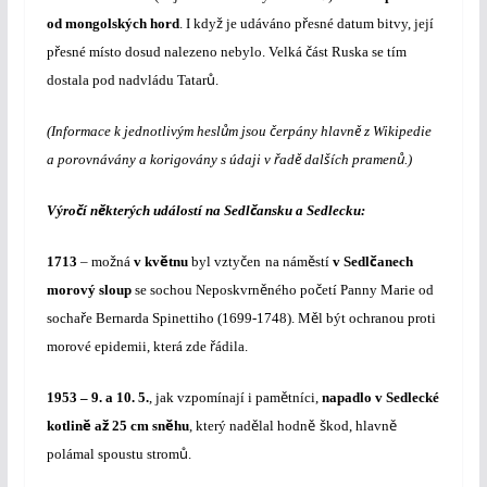
ž
ř
od mongolských hord
. I kdy
je udáváno p
esné datum bitvy, její
ř
č
p
esné místo dosud nalezeno nebylo. Velká
ást Ruska se tím
ů
dostala pod nadvládu Tatar
.
ů
č
ě
(Informace k jednotlivým hesl
m jsou
erpány hlavn
z Wikipedie
ř
ě
š
ů
a porovnávány a korigovány s údaji v
ad
dal
ích pramen
.)
č
ě
č
Výro
í n
kterých událostí na Sedl
ansku a Sedlecku:
ž
ě
č
ě
č
1713
– mo
ná
v kv
tnu
byl vzty
en
na nám
stí
v Sedl
anech
ě
č
morový sloup
se sochou Neposkvrn
ného po
etí Panny Marie od
ř
ě
socha
e Bernarda Spinettiho (1699-1748). M
l být ochranou proti
ř
morové epidemii, která zde
ádila.
ě
1953 – 9. a 10. 5.
, jak vzpomínají i pam
tníci,
napadlo v Sedlecké
ě
ž
ě
ě
ě
š
ě
kotlin
a
25 cm sn
hu
, který nad
lal hodn
kod, hlavn
ů
polámal spoustu strom
.