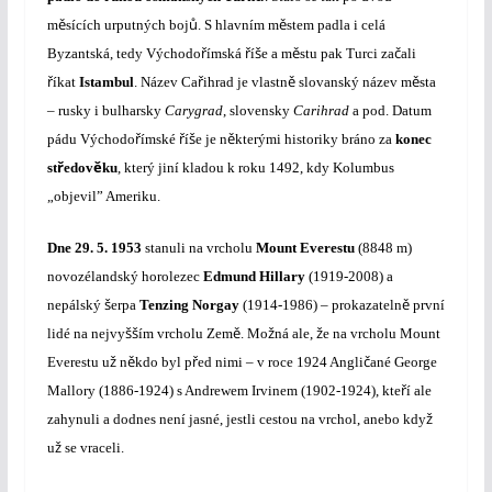
ě
ů
ě
m
sících urputných boj
.
S hlavním m
stem padla i celá
ř
ř
š
ě
č
Byzantská, tedy Východo
ímská
í
e a m
stu pak Turci za
ali
ř
ř
ě
ě
íkat
Istambul
. Název Ca
ihrad je vlastn
slovanský název m
sta
– rusky i bulharsky
Carygrad
, slovensky
Carihrad
a pod. Datum
ř
ř
š
ě
pádu Východo
ímské
í
e je n
kterými historiky bráno za
konec
ř
ě
st
edov
ku
, který jiní kladou k roku 1492, kdy Kolumbus
„objevil” Ameriku.
Dne
29. 5. 1953
stanuli
na vrcholu
Mount Everestu
(8848 m)
novozélandský horolezec
Edmund Hillary
(1919-2008) a
š
ě
nepálský
erpa
Tenzing Norgay
(1914-1986) – prokazateln
první
šš
ě
ž
ž
lidé na nejvy
ím vrcholu Zem
. Mo
ná ale,
e na vrcholu Mount
ž
ě
ř
č
Everestu u
n
kdo byl p
ed nimi – v roce 1924 Angli
ané George
ř
Mallory (1886-1924) s Andrewem Irvinem (1902-1924), kte
í ale
ž
zahynuli a dodnes není jasné, jestli cestou na vrchol, anebo kdy
ž
u
se vraceli.