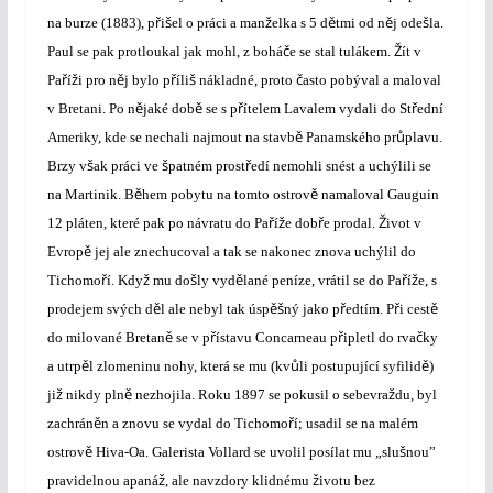
ř
š
ž
ě
ě
š
na burze (1883), p
i
el o práci a man
elka s 5 d
tmi od n
j ode
la.
č
Ž
Paul se pak protloukal jak mohl, z bohá
e se stal tulákem.
ít v
ř
ž
ě
ř
š
č
Pa
í
i pro n
j bylo p
íli
nákladné, proto
asto pobýval a maloval
ě
ě
ř
ř
v Bretani. Po n
jaké dob
se s p
ítelem Lavalem vydali do St
ední
ě
ů
Ameriky, kde se nechali najmout na stavb
Panamského pr
plavu.
š
š
ř
Brzy v
ak práci ve
patném prost
edí nemohli snést a uchýlili se
ě
ě
na Martinik. B
hem pobytu na tomto ostrov
namaloval Gauguin
ř
ž
ř
Ž
12 pláten, které pak po návratu do Pa
í
e dob
e prodal.
ivot v
ě
Evrop
jej ale znechucoval a tak se nakonec znova uchýlil do
ř
ž
š
ě
ř
ž
Tichomo
í. Kdy
mu do
ly vyd
lané peníze, vrátil se do Pa
í
e, s
ě
ěš
ř
ř
ě
prodejem svých d
l ale nebyl tak úsp
ný jako p
edtím. P
i cest
ě
ř
ř
č
do milované Bretan
se v p
ístavu Concarneau p
ipletl do rva
ky
ě
ů
ě
a utrp
l zlomeninu nohy, která se mu (kv
li postupující syfilid
)
ž
ě
ž
ji
nikdy pln
nezhojila. Roku 1897 se pokusil o sebevra
du, byl
ě
ř
zachrán
n a znovu se vydal do Tichomo
í; usadil se na malém
ě
š
ostrov
Hiva-Oa. Galerista Vollard se uvolil posílat mu „slu
nou”
ž
ž
pravidelnou apaná
, ale navzdory klidnému
ivotu bez