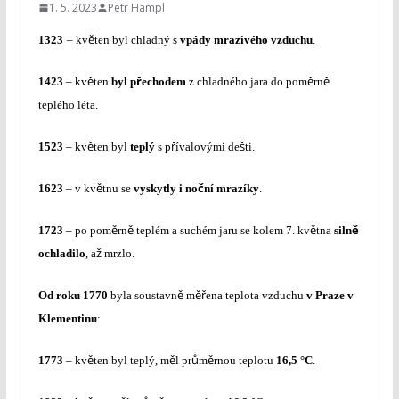
1. 5. 2023
Petr Hampl
ě
1323
– kv
ten byl chladný s
vpády mrazivého vzduchu
.
ě
ř
ě
ě
1423
–
kv
ten
byl p
echodem
z chladného jara do pom
rn
teplého léta.
ě
ř
š
1523
– kv
t
en byl
teplý
s p
ívalovými de
ti
.
ě
č
1623
–
v kv
tnu se
vyskytly i no
ní mrazíky
.
ě
ě
ě
ě
1723
– p
o pom
rn
teplém a suchém jaru se kolem 7. kv
tna
siln
ž
ochladilo
, a
mrzlo.
ě
ěř
Od roku 1770
byla soustavn
m
ena teplota vzduchu
v Praze v
Klementinu
:
ě
ě
ů
ě
1773
– kv
ten byl teplý, m
l pr
m
rnou teplotu
16,5 °C
.