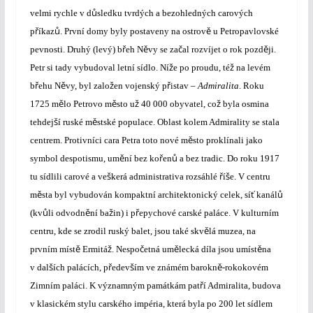
ů
velmi rychle v d
sledku tvrdých a bezohledných carových
ř
ů
ě
p
íkaz
. První domy byly postaveny na ostrov
u Petropavlovské
ř
ě
č
ě
pevnosti. Druhý (levý) b
eh N
vy se za
al rozvíjet o rok pozd
ji.
ž
ž
Petr si tady vybudoval letní sídlo. Ní
e po proudu, té
na levém
ř
ě
ž
ř
b
ehu N
vy, byl zalo
en vojenský p
istav –
Admiralita
. Roku
ě
ě
ž
ž
1725 m
lo Petrovo m
sto u
40 000 obyvatel, co
byla osmina
š
ě
tehdej
í ruské m
stské populace. Oblast kolem Admirality se stala
ě
centrem. Protivníci cara Petra toto nové m
sto proklínali jako
ě
ř
ů
symbol despotismu, um
ní bez ko
en
a bez tradic. Do roku 1917
š
ř
š
tu sídlili carové a ve
kerá administrativa rozsáhlé
í
e. V centru
ě
ť
ů
m
sta byl vybudován kompaktní architektonický celek, sí
kanál
ů
ě
ž
ř
(kv
li odvodn
ní ba
in) i p
epychové carské paláce. V kulturním
ě
centru, kde se zrodil ruský balet, jsou také skv
lá muzea, na
ě
ž
č
ě
ě
prvním míst
Ermitá
. Nespo
etná um
lecká díla jsou umíst
na
š
ř
š
ě
v dal
ích palácích, p
edev
ím ve známém barokn
-rokokovém
ř
Zimním paláci. K významným památkám pat
í Admiralita, budova
v klasickém stylu carského impéria, která byla po 200 let sídlem