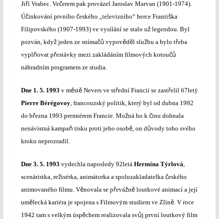
ř
č
Ji
í Vrabec. Ve
erem pak provázel Jaroslav Marvan (1901-1974).
č
č
š
Ú
inkování prvního
eského „televizního“ herce Franti
ka
ž
Filipovského (1907-1993) ve vysílání se stalo u
legendou. Byl
ž
čů
ě
ě
ž
ř
pozván, kdy
jeden ze sníma
vypov
d
l slu
bu a bylo t
eba
ň
ř
čů
vypl
ovat p
estávky mezi zakládáním filmových kotou
náhradním programem ze studia.
ě
ě
ř
ř
Dne
1. 5. 1993
v m
st
Nevers ve st
ední Francii se zast
elil 67letý
Pierre Bérégovoy
, francouzský politik, který byl od dubna 1992
ř
ž
č
do b
ezna 1993 premiérem Francie. Mo
ná ho k
inu dohnala
ň
ě
ů
nenávistná kampa
tisku proti jeho osob
, on d
vody toho svého
kroku neprozradil.
Dne
3. 5. 1993
vydechla naposledy 92letá
Hermína Týrlová
,
ž
č
scenáristka, re
isérka, animátorka a spoluzakladatelka
eského
ě
ř
ž
ě
animovaného filmu. V
novala se p
evá
n
loutkové animaci a její
ě
ě
um
lecká kariéra je spojena s Filmovým studiem ve Zlín
. V roce
ě
ů
1942 tam s velkým úsp
chem realizovala sv
j první loutkový film