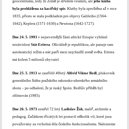
ž
ě
ř
geocentrismu, tedy
e Zem
je st
edem vesmíru, ale
jeho kniha
š
ř
š
ě
ž
byla prohlá
ena za kací
ský spis
.
Klatby byla zpro
t
na a
v roce
ř
1835, p
esto se stala podkladem pro objevy Galileiho (1564-
1642), Keplera (1571-1630) a Newtona (1642-1727).
ě
š
č
Dne
24. 5. 1993
v nejsevern
j
í
ásti africké Etiopie vyhlásil
ě
nezávislost
Stát Eritrea
.
Ofi
ciáln
je republikou, ale panuje tam
ž
ř
š
ě
ě
autokratický re
im a stát pat
í mezi nejchud
í zem
sv
ta. Eritrea
ů
má kolem 5 milion
obyvatel.
ř
Dne
25. 5. 1913
se
zast
elil 49letý
Alfréd Viktor Redl
, plukovník
š
ž
generálního
tábu pra
ského rakousko-uherského armádního
ž
š
ů
ř
ě
sboru – po odhalení,
e je ruský
pión. Redl
v p
íb
h byl
zfilmován (1985).
ř
Ž
ř
Dne
26. 5. 1973
zem
el 72 letý
Ladislav
ák
, malí
, architekt a
č
ř
ě
pedagog. Za
átkem t
icátých let postavil n
kolik vil, které jsou
ž
č
pova
ovány za vrcholná díla
eského funkcionalismu. Nalezneme