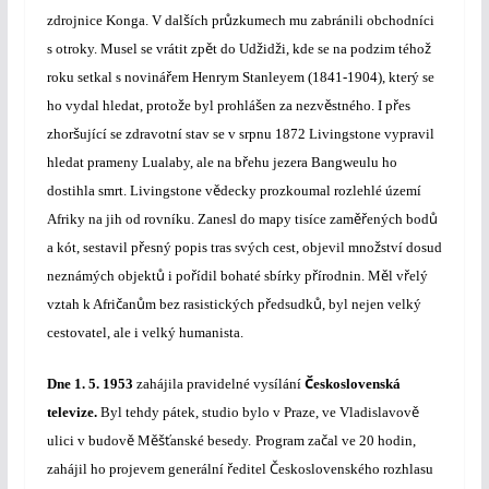
š
ů
zdrojnice Konga. V dal
ích pr
zkumech mu zabránili obchodníci
ě
ž
ž
ž
s otroky. Musel se vrátit zp
t do Ud
id
i, kde se na podzim tého
ř
roku setkal s noviná
em Henrym Stanleyem (1841-1904), který se
ž
š
ě
ř
ho vydal hledat, proto
e byl prohlá
en za nezv
stného. I p
es
š
zhor
ující se zdravotní stav se v srpnu 1872 Livingstone vypravil
ř
hledat prameny Lualaby, ale na b
ehu jezera Bangweulu ho
ě
dostihla smrt. Livingstone v
decky prozkoumal rozlehlé území
ěř
ů
Afriky na jih od rovníku. Zanesl do mapy tisíce zam
ených bod
ř
ž
a kót, sestavil p
esný popis tras svých cest, objevil mno
ství dosud
ů
ř
ř
ě
ř
neznámých objekt
i po
ídil bohaté sbírky p
írodnin. M
l v
elý
č
ů
ř
ů
vztah k Afri
an
m bez rasistických p
edsudk
, byl nejen velký
cestovatel, ale i velký humanista.
Č
Dne
1. 5. 1953
za
hájila pravidelné vysílání
eskoslovenská
ě
televize.
Byl tehdy pátek, studio bylo v
Praze, ve Vladislavov
ě
ěšť
č
ulici v budov
M
anské besedy.
Program za
al ve 20 hodin,
ř
Č
zahájil ho projevem generální
editel
eskoslovenského rozhlasu