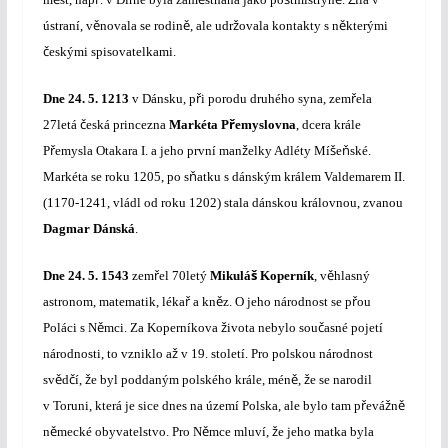
ě
ě
ž
ě
ústraní, v
novala se rodin
, ale udr
ovala kontakty s n
kterými
č
eskými spisovatelkami.
ř
ř
Dne
24. 5. 1213
v Dánsku, p
i porodu druhého syna, zem
ela
č
ř
27letá
eská princezna
Markéta P
emyslovna
, dcera krále
ř
ž
š
ň
P
emysla Otakara I. a jeho první man
elky Adléty Mí
e
ské.
ň
Markéta se roku 1205, po s
atku s dánským králem Valdemarem II.
(1170-1241, vládl od roku 1202) stala dánskou královnou, zvanou
Dagmar Dánská
.
ř
š
ě
Dne
24. 5. 1543
zem
el 70letý
Mikulá
Koperník
, v
hlasný
ř
ě
ř
astronom, matematik, léka
a kn
z. O jeho národnost se p
ou
ě
ž
č
Poláci s N
mci. Za Koperníkova
ivota nebylo sou
asné pojetí
ž
národnosti, to vzniklo a
v 19. století. Pro polskou národnost
ě
č
ž
ě
ž
sv
d
í,
e byl poddaným polského krále, mén
,
e se narodil
ř
ž
ě
v Toruni, která je sice dnes na území Polska, ale bylo tam p
evá
n
ě
ě
ž
n
mecké obyvatelstvo. Pro N
mce mluví,
e jeho matka byla