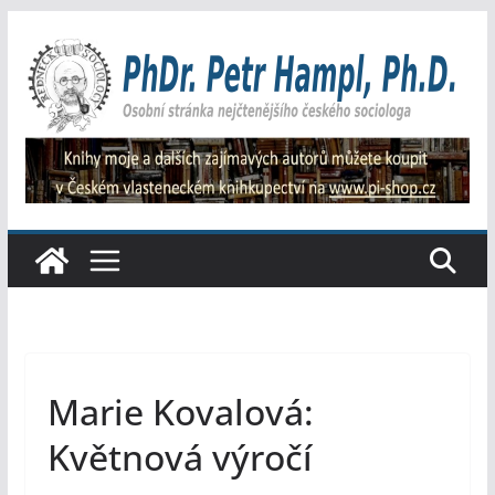
Přeskočit
na
obsah
Marie Kovalová:
Květnová výročí