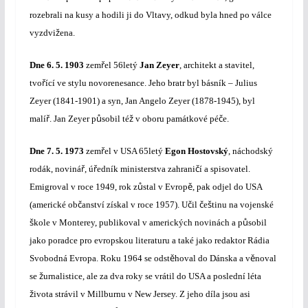
rozebrali na kusy a hodili ji do Vltavy, odkud byla hned po válce
ž
vyzdvi
ena.
ř
Dne
6. 5. 1903
zem
el 56letý
Jan Zeyer
, architekt a stavitel,
ř
tvo
ící ve stylu novorenesance. Jeho bratr byl básník – Julius
Zeyer (1841-1901) a syn, Jan Angelo Zeyer (1878-1945), byl
ř
ů
ž
č
malí
. Jan Zeyer p
sobil té
v oboru památkové pé
e.
ř
Dne
7. 5. 1973
zem
el v USA 65letý
Egon Hostovský
, náchodský
ř
ř
č
rodák, noviná
, ú
edník ministerstva zahrani
í a spisovatel.
ů
ě
Emigroval v roce 1949, rok z
stal v Evrop
, pak odjel do USA
č
č
č
š
(americké ob
anství získal v roce 1957). U
il
e
tinu na vojenské
š
ů
kole v Monterey, publikoval v amerických novinách a p
sobil
jako poradce pro evropskou literaturu a také jako redaktor Rádia
ě
ě
Svobodná Evropa. Roku 1964 se odst
hoval do Dánska a v
noval
ž
se
urnalistice, ale za dva roky se vrátil do USA a poslední léta
ž
ivota strávil v Millburnu v New Jersey. Z jeho díla jsou asi