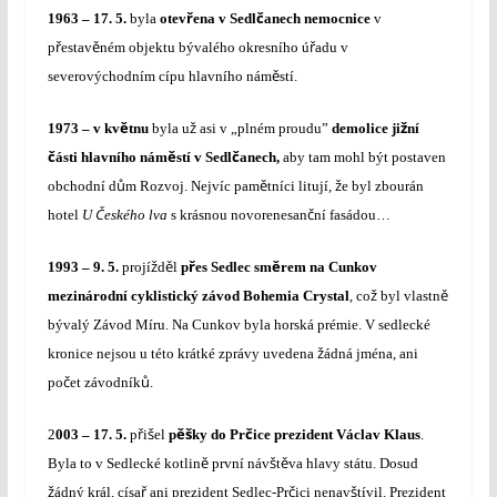
ř
č
1963 – 17. 5.
byla
otev
ena v Sedl
anech nemocnice
v
ř
ě
ř
p
estav
ném objektu bývalého okresního ú
adu v
ě
severovýchodním cípu hlavního nám
stí.
ě
ž
ž
1973 – v kv
tnu
byla u
asi v „plném proudu”
demolice ji
ní
č
ě
č
ásti hlavního nám
stí v Sedl
anech,
aby tam mohl být postaven
ů
ě
ž
obchodní d
m Rozvoj. Nejvíc pam
tníci litují,
e byl zbourán
Č
č
hotel
U
eského lva
s krásnou novorenesan
ní fasádou…
ž
ě
ř
ě
1993 – 9. 5.
projí
d
l
p
es Sedlec sm
rem na Cunkov
ž
ě
mezinárodní cyklistický závod Bohemia Crystal
, co
byl vlastn
bývalý Závod Míru. Na Cunkov byla horská prémie. V sedlecké
ž
kronice nejsou u této krátké zprávy uvedena
ádná jména, ani
č
ů
po
et závodník
.
ř
š
ěš
č
2
003 – 17. 5.
p
i
el
p
ky do Pr
ice prezident Václav Klaus
.
ě
š
ě
Byla to v Sedlecké kotlin
první náv
t
va hlavy státu. Dosud
ž
ř
č
š
ádný král, císa
ani prezident Sedlec-Pr
ici nenav
tívil. Prezident