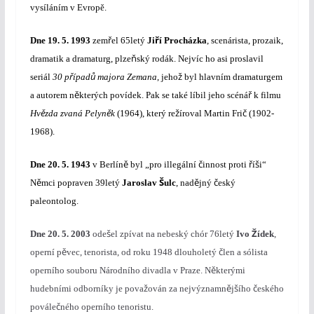
vysíláním v Evrop
ě
.
ř
ř
Dne
19. 5. 1993
zem
el 65letý
Ji
í Procházka
, scenárista, prozaik,
ň
dramatik a dramaturg, plze
ský rodák. Nejvíc ho asi proslavil
ř
ů
ž
seriál
30 p
ípad
majora Zemana
, jeho
byl hlavním dramaturgem
ě
ř
a autorem n
kterých povídek. Pak se také líbil jeho scéná
k filmu
ě
ě
ž
č
Hv
zda zvaná Pelyn
k
(1964), který re
íroval Martin Fri
(1902-
1968).
ě
č
ř
š
Dne
20. 5. 1943
v Berlín
byl „pro illegální
innost proti
í
i“
ě
Š
ě
č
N
mci popraven 39letý
Jaroslav
ulc
, nad
jný
eský
paleontolog.
š
Ž
Dne
20. 5. 2003
ode
el zpívat na nebeský chór 76letý
Ivo
ídek
,
ě
č
operní p
vec, tenorista, od roku 1948 dlouholetý
len a sólista
ě
operního souboru Národního divadla v Praze. N
kterými
ž
ě
š
č
hudebními odborníky je pova
ován za nejvýznamn
j
ího
eského
č
povále
ného operního tenoristu.