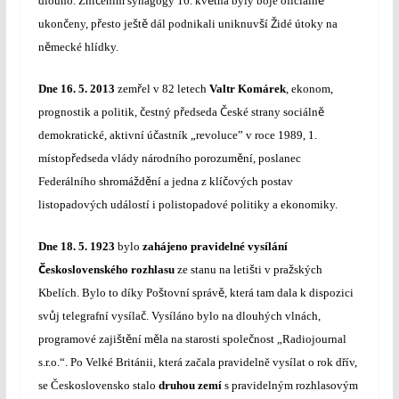
č
ě
ě
dlouho. Zni
ením synagogy 16. kv
tna byly boje oficiáln
č
ř
š
ě
š
Ž
ukon
eny, p
esto je
t
dál podnikali uniknuv
í
idé útoky na
ě
n
mecké hlídky.
ř
Dne
16. 5. 2013
zem
el v 82 letech
Valtr Komárek
, ekonom,
č
ř
Č
ě
prognostik a politik,
estný p
edseda
eské strany sociáln
č
demokratické, aktivní ú
astník „revoluce” v roce 1989, 1.
ř
ě
místop
edseda vlády národního porozum
ní, poslanec
ž
ě
č
Federálního shromá
d
ní a jedna z klí
ových postav
listopadových událostí i polistopadové politiky a ekonomiky.
Dne
18. 5. 1923
bylo
zahájeno pravidelné vysílání
Č
š
ž
eskoslovenského rozhlasu
ze stanu na leti
ti v pra
ských
š
ě
Kbelích. Bylo to díky Po
tovní správ
, která tam dala k dispozici
ů
č
sv
j telegrafní vysíla
. Vysíláno bylo na dlouhých vlnách,
š
ě
ě
č
programové zaji
t
ní m
la na starosti spole
nost „Radiojournal
s.r.o.“. P
o Velké Británii, která za
č
ala pravideln
ě
vysílat o rok d
ř
ív,
se
Č
eskoslovensko stalo
druhou zemí
s pravidelným rozhlasovým