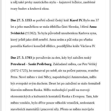
ě
ž
u n
j také prvky nautického stylu – kajutové lo
nice, zaoblené
tvary budov a kruhová okna.
ř
ž
č
Dne
27. 5. 1353
se pot
etí o
enil
eský král
Karel IV.
Bylo mu 37
ž
ě
č
č
let a jeho man
elkou se stala d
di
ka
ásti Slezska, 14letá
Anna
ů
ě
Svídnická
(†1362). Ta byla p
vodn
snoubenkou Karlova syna,
š
ě
ě
ř
ů
ň
který je
t
jako dít
zem
el. Anna sedm a p
l roku po s
atku
č
ě
ě
ě
š
porodila Karlovi kone
n
d
dice, pozd
j
ího krále Václava IV.
ž
ž
Dne
27. 5. 1703
je pova
ován za den, kdy byl zalo
en ruský
ě
ě
Petrohrad
–
Sankt Pet
rburg
. Zakladatel m
sta, car Petr Veliký
ě
č
(1672-1725), ho nenazval po sob
, ale na po
est patrona, svatého
ě
ě
ě
Petra. Nové m
sto v ústí N
vy, napodobující Amsterodam, m
lo
ž
ě
být evropské svým duchem. Deset let po zalo
ení se stalo formáln
ě
ě
hlavním m
stem Ruska. M
lo rozhodující podíl na rozvoji
ů
ekonomických a kulturních kontakt
Ruska s Evropou. Tam, kde
ě
ř
ě
č
m
sto vzniklo, bylo d
íve pouze n
kolik vesni
ek, nedostatek
ů
ř
ě
stavebních materiál
i pracovní síly. P
esto se m
sto rozvíjelo