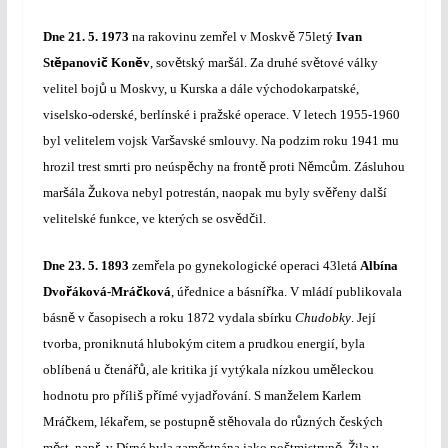
ř
ě
Dne
21. 5. 1973
na rakovinu zem
el v Moskv
75letý
Ivan
ě
č
ě
ě
š
ě
St
panovi
Kon
v
, sov
tský mar
ál. Za druhé sv
tové války
ů
velitel boj
u Moskvy, u Kurska a dále východokarpatské,
ž
viselsko-oderské, berlínské i pra
ské operace. V letech 1955-1960
š
byl velitelem vojsk Var
avské smlouvy. Na podzim roku 1941 mu
ě
ě
ě
ů
hrozil trest smrti pro neúsp
chy na front
proti N
mc
m. Zásluhou
š
Ž
ěř
š
mar
ála
ukova nebyl potrestán, naopak mu byly sv
eny dal
í
ě
č
velitelské funkce, ve kterých se osv
d
il.
ř
Dne
23. 5. 1893
zem
ela po gynekologické operaci 43letá
Albína
ř
č
ř
ř
Dvo
áková-Mrá
ková
, ú
ednice a básní
ka. V mládí publikovala
ě
č
básn
v
asopisech a roku 1872 vydala sbírku
Chudobky
. Její
tvorba, proniknutá hlubokým citem a prudkou energií, byla
č
řů
ě
oblíbená u
tená
, ale kritika jí vytýkala nízkou um
leckou
ř
š
ř
ř
ž
hodnotu pro p
íli
p
ímé vyjad
ování. S man
elem Karlem
č
ř
ě
ě
ů
č
Mrá
kem, léka
em, se postupn
st
hovala do r
zných
eských
ě
ř
ě
š
ě
Ž
m
st, nap
. v Dírné byla zam
stnána jako po
tmistryn
.
ila v