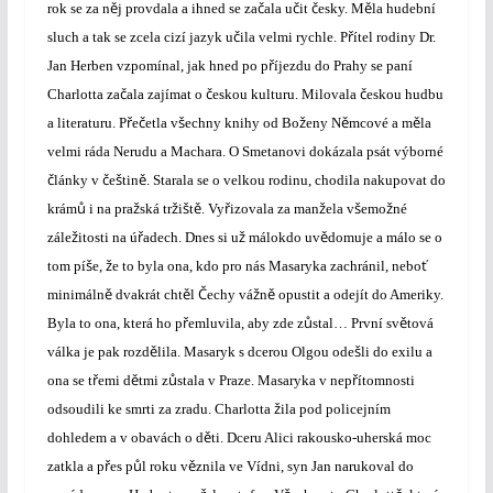
ě
č
č
č
ě
rok se za n
j provdala a ihned se za
ala u
it
esky. M
la hudební
č
ř
sluch a tak se zcela cizí jazyk u
ila velmi rychle. P
ítel rodiny Dr.
ř
Jan Herben vzpomínal, jak hned po p
íjezdu do Prahy se paní
č
č
č
Charlotta za
ala zajímat o
eskou kulturu. Milovala
eskou hudbu
ř
č
š
ž
ě
ě
a literaturu. P
e
etla v
echny knihy od Bo
eny N
mcové a m
la
velmi ráda Nerudu a Machara. O Smetanovi dokázala psát výborné
č
č
š
ě
lánky v
e
tin
. Starala se o velkou rodinu, chodila nakupovat do
ů
ž
ž
š
ě
ř
ž
š
ž
krám
i na pra
ská tr
i
t
. Vy
izovala za man
ela v
emo
né
ž
ř
ž
ě
zále
itosti na ú
adech
. Dnes si u
málokdo uv
domuje a málo se o
š
ž
ť
tom pí
e,
e to byla ona, kdo pro nás Masaryka zachránil, nebo
ě
ě
Č
ž
ě
minimáln
dvakrát cht
l
echy vá
n
opustit a odejít do Ameriky.
ř
ů
ě
Byla to ona, která ho p
emluvila, aby zde z
stal…
První sv
tová
ě
š
válka je pak rozd
lila. Masaryk s dcerou Olgou ode
li do exilu a
ř
ě
ů
ř
ona se t
emi d
tmi z
stala v Praze. Masaryka v nep
ítomnosti
ž
odsoudili ke smrti za zradu. Charlotta
ila pod policejním
ě
dohledem a v obavách o d
ti. Dceru Alici rakousko-uherská moc
ř
ů
ě
zatkla a p
es p
l roku v
znila ve Vídni, syn Jan narukoval do