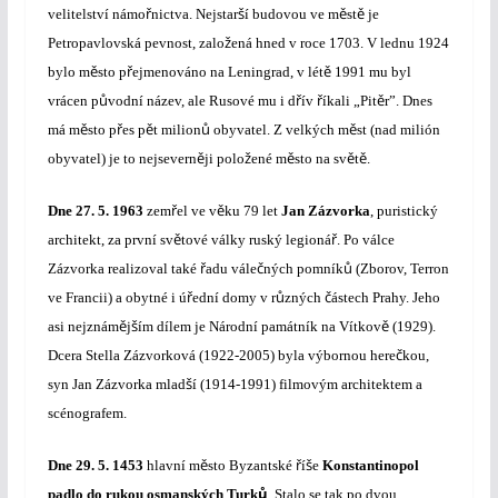
ř
š
ě
ě
velitelství námo
nictva. Nejstar
í budovou ve m
st
je
ž
Petropavlovská pevnost, zalo
ená hned v roce 1703. V lednu 1924
ě
ř
ě
bylo m
sto p
ejmenováno na Leningrad, v lét
1991 mu byl
ů
ř
ř
ě
vrácen p
vodní název, ale Rusové mu i d
ív
íkali „Pit
r”. Dnes
ě
ř
ě
ů
ě
má m
sto p
es p
t milion
obyvatel. Z velkých m
st (nad milión
ě
ž
ě
ě
ě
obyvatel) je to nejsevern
ji polo
ené m
sto na sv
t
.
ř
ě
Dne
27. 5. 1963
zem
el ve v
ku 79 let
Jan Zázvorka
, puristický
ě
ř
architekt, za první sv
tové války ruský legioná
. Po válce
ř
č
ů
Zázvorka realizoval také
adu vále
ných pomník
(Zborov, Terron
ř
ů
č
ve Francii) a obytné i ú
ední domy v r
zných
ástech Prahy. Jeho
ě
š
ě
asi nejznám
j
ím dílem je Národní památník na Vítkov
(1929).
č
Dcera Stella Zázvorková (1922-2005) byla výbornou here
kou,
š
syn Jan Zázvorka mlad
í (1914-1991) filmovým architektem a
scénografem.
ě
ř
š
Dne
29. 5. 1453
hlavní m
sto Byzantské
í
e
Konstantinopol
ů
padlo do rukou osmanských Turk
. Stalo se tak po dvou