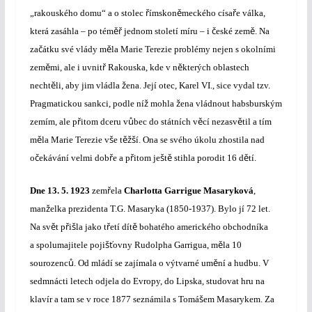
ř
ě
ř
„rakouského domu“ a o stolec
ímskon
meckého císa
e válka,
ěř
č
ě
která zasáhla – po tém
jednom století míru – i
eské zem
. Na
č
ě
za
átku své vlády m
la Marie Terezie problémy nejen s okolními
ě
ř
ě
zem
mi, ale i uvnit
Rakouska, kde v n
kterých oblastech
ě
ž
necht
li, aby jim vládla
ena. Její otec, Karel VI., sice vydal tzv.
ž
ž
Pragmatickou sankci, podle ní
mohla
ena vládnout habsburským
ř
ů
ě
ě
zemím, ale p
itom dceru v
bec do státních v
cí nezasv
til a tím
ě
š
ěžš
m
la Marie Terezie v
e t
í. Ona se svého úkolu zhostila nad
č
ř
ř
š
ě
ě
o
ekávání velmi dob
e a p
itom je
t
stihla porodit 16 d
tí.
ř
Dne
13. 5. 1923
zem
ela
Charlotta Garrigue Masaryková
,
ž
man
elka prezidenta T.G. Masaryka (1850-1937). Bylo jí 72 let.
ě
ř
š
ř
ě
Na sv
t p
i
la jako t
etí dít
bohatého amerického obchodníka
šť
ě
a spolumajitele poji
ovny Rudolpha Garrigua, m
la 10
ů
ě
sourozenc
. Od mládí se zajímala o výtvarné um
ní a hudbu. V
sedmnácti letech odjela do Evropy, do Lipska, studovat hru na
š
klavír a tam se v roce 1877 seznámila s Tomá
em Masarykem. Za