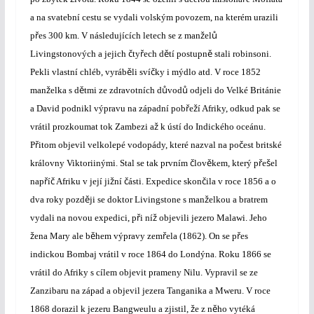
a na svatební cestu se vydali volským povozem, na kterém urazili
ř
ž
ů
p
es 300 km. V následujících letech se z man
el
č
ř
ě
ě
Livingstonových a jejich
ty
ech d
tí postupn
stali robinsoni.
ě
č
Pekli vlastní chléb, vyráb
li sví
ky i mýdlo atd. V roce 1852
ž
ě
ů
ů
man
elka s d
tmi ze zdravotních d
vod
odjeli do Velké Británie
ř
ž
a David podnikl výpravu na západní pob
e
í Afriky, odkud pak se
ž
vrátil prozkoumat tok Zambezi a
k ústí do Indického oceánu.
ř
č
P
itom objevil velkolepé vodopády, které nazval na po
est britské
č
ě
ř
š
královny Viktoriinými. Stal se tak prvním
lov
kem, který p
e
el
ř
č
ž
č
č
nap
í
Afriku v její ji
ní
ásti. Expedice skon
ila v roce 1856 a o
ě
ž
dva roky pozd
ji se doktor Livingstone s man
elkou a bratrem
ř
ž
vydali na novou expedici, p
i ní
objevili jezero Malawi. Jeho
ž
ě
ř
ř
ena Mary ale b
hem výpravy zem
ela (1862). On se p
es
indickou Bombaj vrátil v roce 1864 do Londýna. Roku 1866 se
vrátil do Afriky s cílem objevit prameny Nilu. Vypravil se ze
Zanzibaru na západ a objevil jezera Tanganika a Mweru. V roce
ž
ě
1868 dorazil k jezeru Bangweulu a zjistil,
e z n
ho vytéká