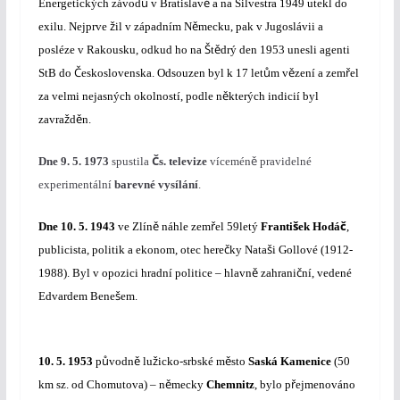
ů
ě
Energetických závod
v Bratislav
a na Silvestra 1949 utekl do
ž
ě
exilu. Nejprve
il v západním N
mecku, pak v Jugoslávii a
Š
ě
posléze v Rakousku, odkud ho na
t
drý den 1953 unesli agenti
Č
ů
ě
ř
StB do
eskoslovenska. Odsouzen byl k 17 let
m v
zení a zem
el
ě
za velmi nejasných okolností, podle n
kterých indicií byl
ž
ě
zavra
d
n.
Č
ě
Dne
9. 5. 1973
spustila
s. televize
vícemén
pravidelné
experimentální
barevné vysílání
.
ě
ř
š
č
Dne
10. 5. 1943
ve Zlín
náhle zem
el 59letý
Franti
ek Hodá
,
č
š
publicista, politik a ekonom, otec here
ky Nata
i Gollové (1912-
ě
č
1988). Byl v opozici hradní politice – hlavn
zahrani
ní, vedené
š
Edvardem Bene
em.
ů
ě
ž
ě
10. 5. 1953
p
vodn
lu
icko-srbské m
sto
Saská Kamenice
(50
ě
ř
km sz. od Chomutova) – n
mecky
Chemnitz
,
bylo p
ejmenováno