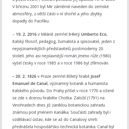
V březnu 2001 byl Mir záměrně naveden do zemské
atmosféry, z větší části v ní shořel a jeho zbytky
dopadly do Pacifiku.
–
19. 2. 2016
v Miláně zemřel 84letý
Umberto Eco
,
italský filosof, pedagog, žurnalista a spisovatel, jeden z
nejvýznamnějších představitelů postmoderny 20.
století. Jeho asi nejslavnější román
Jméno růže
(1980)
vyšel česky v roce 1985 a v roce 1986 byl zfilmován.
– 20. 2. 1826
v Praze zemřel 80letý hrabě
Josef
Emanuel de Canal
, významný botanik a humanista
italského původu. Do Prahy přišel v roce 1770 a oženil
se zde s dcerou hraběte Chotka. Založil (1791) na
Vinohradech dnes již zaniklou botanickou zahradu
známou pod jménem Kanálka. Součástí zahrady byl i
vzdělávací ústav, kde se až do Canalovy smrti
přednášela hospodářsko-technická botanika. Canal byl