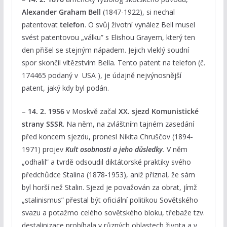
Alexander Graham Bell
(1847-1922), si nechal
patentovat
telefon
. O svůj životní vynález Bell musel
svést patentovou „válku” s Elishou Grayem, který ten
den přišel se stejným nápadem. Jejich vleklý soudní
spor skončil vítězstvím Bella. Tento patent na telefon (č.
174465 podaný v USA ), je údajně nejvýnosnější
patent, jaký kdy byl podán.
–
14. 2. 1956
v Moskvě začal
XX. sjezd Komunistické
strany SSSR
. Na něm, na zvláštním tajném zasedání
před koncem sjezdu, pronesl Nikita Chruščov (1894-
1971) projev
Kult osobnosti a jeho důsledky
.
V něm
„odhalil” a tvrdě odsoudil diktátorské praktiky svého
předchůdce Stalina (1878-1953), aniž přiznal, že sám
byl horší než Stalin. Sjezd je považován za obrat, jímž
„stalinismus” přestal být oficiální politikou Sovětského
svazu a potažmo celého sovětského bloku, třebaže tzv.
destalinizace probíhala v různých oblastech života a v