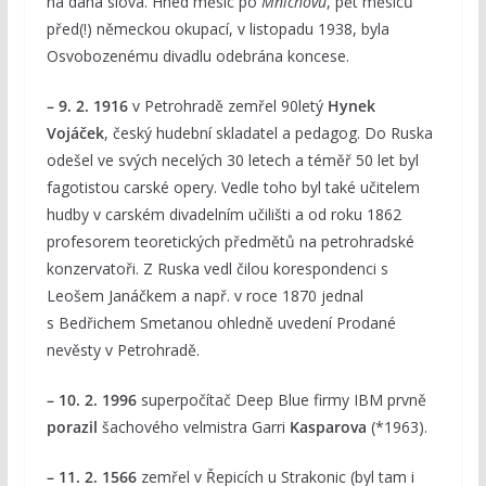
na daná slova. Hned měsíc po
Mnichovu
, pět měsíců
před(!) německou okupací, v listopadu 1938, byla
Osvobozenému divadlu odebrána koncese.
– 9. 2. 1916
v Petrohradě zemřel 90letý
Hynek
Vojáček
, český hudební skladatel a pedagog. Do Ruska
odešel ve svých necelých 30 letech a téměř 50 let byl
fagotistou carské opery. Vedle toho byl také učitelem
hudby v carském divadelním učilišti a od roku 1862
profesorem teoretických předmětů na petrohradské
konzervatoři. Z Ruska vedl čilou korespondenci s
Leošem Janáčkem a např. v roce 1870 jednal
s Bedřichem Smetanou ohledně uvedení Prodané
nevěsty v Petrohradě.
– 10. 2. 1996
superpočítač Deep Blue firmy IBM prvně
porazil
šachového velmistra Garri
Kasparova
(*1963).
– 11. 2. 1566
zemřel v Řepicích u Strakonic (byl tam i