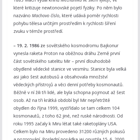
které kritizuje newtonovské pojetí fyziky. Po něm bylo
nazváno
Machovo číslo
, které udává poměr rychlosti
pohybu tělesa určitým prostředím k rychlosti šíření
zvuku v témže prostředí.
– 19. 2. 1986 z
e sovětského kosmodromu Bajkonur
vynesla raketa Proton na oběžnou dráhu Země první
část sovětského satelitu Mir – první dlouhodobě
obydlené vědecké stanice ve vesmíru. Stanice byla velká
asi jako šest autobusů a obsahovala množství
vědeckých přístrojů a věci denní potřeby kosmonautů.
Běžně v ní žili tři lidé, ale byla schopna pojmout až šest
osob. Až na tři krátká období byl Mir nepřetržitě
obydlen do října 1999, vystřídalo se tam celkem 104
kosmonautů, z toho 62 jiné, než ruské národnosti. Od
roku 1995 začaly k Miru létat také raketoplány USA.
Celkem bylo na Miru provedeno 31200 různých pokusů
a pozorování. Poslední posádka jej opustila 15. 6. 2000.