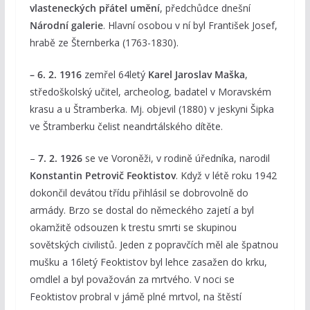
vlasteneckých přátel umění
, předchůdce dnešní
Národní galerie
. Hlavní osobou v ní byl František Josef,
hrabě ze Šternberka (1763-1830).
– 6. 2. 1916
zemřel 64letý
Karel Jaroslav Maška
,
středoškolský učitel, archeolog, badatel v Moravském
krasu a u Štramberka. Mj. objevil (1880) v jeskyni Šipka
ve Štramberku čelist neandrtálského dítěte.
–
7. 2. 1926
se ve Voroněži, v rodině úředníka, narodil
Konstantin Petrovič Feoktistov
. Když v létě roku 1942
dokončil devátou třídu přihlásil se dobrovolně do
armády. Brzo se dostal do německého zajetí a byl
okamžitě odsouzen k trestu smrti se skupinou
sovětských civilistů. Jeden z popravčích měl ale špatnou
mušku a 16letý Feoktistov byl lehce zasažen do krku,
omdlel a byl považován za mrtvého. V noci se
Feoktistov probral v jámě plné mrtvol, na štěstí