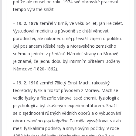
potíže ale musel od roku 1974 své obrovské pracovní
tempo výrazně snížit.
– 19. 2. 1876
zemřel v Brně, ve věku 64 let, Jan Helcelet.
Vystudoval medicínu a původně se chtěl věnovat
porodnictví, ale nakonec u něj převážil zájem o politiku.
Byl poslancem Říšské rady a Moravského zemského
sněmu a jedním z předáků Národní strany na Moravě.
Je známé, že jednu dobu byl intimním přítelem Boženy
Němcové (1820-1862).
– 19. 2. 1916
zemřel 78letý Ernst Mach, rakouský
teoretický fyzik a filozof původem z Moravy. Mach se
vedle fyziky a filozofie věnoval také chemii, fyziologii a
psychologii a byl zkušeným experimentátorem. Snažil
se o sjednocení různých vědních oborů a o vybudování
oboru zvaného
psychofyzika
. Ta měla vysvětlovat vztah
mezi fyzikálními podněty a smyslovými počitky. V roce
1883 Mach vydal knihu
Mechanika ve svém vývoji
, ve