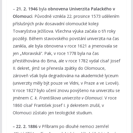
–
21. 2. 1946
byla
obnovena Univerzita Palackého v
Olomouci
. Původně vznikla 22. prosince 1573 udělením
příslušných práv dosavadní olomoucké koleji
Tovaryšstva Ježíšova. Všechna výuka začala o tři roky
později. Během stavovského povstání univerzita na čas
zanikla, ale byla obnovena v roce 1621 a jmenovala se
jen „Moravská”. Pak, v roce 1778 byla na čas
přestěhována do Brna, ale v roce 1782 vydal císař Josef
II. dekret, jímž se přenesla zpátky do Olomouce,
zároveň však byla degradována na akademické lyceum
(univerzity měly být pouze ve Vídni, v Praze a ve Lvově).
V roce 1827 bylo učení znovu povýšeno na univerzitu se
jménem
C. k. Františkova univerzita v Olomouci
. V roce
1860 císař František Josef I. ji dekretem zrušil, v
Olomouci zůstalo jen teologické studium.
– 22. 2. 1886
v Příbrami po dlouhé nemoci zemřel