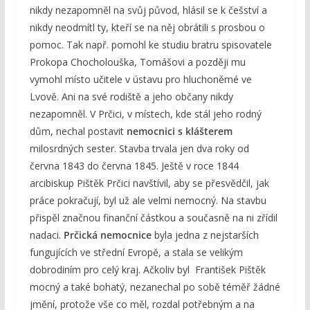
nikdy nezapomněl na svůj původ, hlásil se k češství a
nikdy neodmítl ty, kteří se na něj obrátili s prosbou o
pomoc. Tak např. pomohl ke studiu bratru spisovatele
Prokopa Chocholouška, Tomášovi a později mu
vymohl místo učitele v ústavu pro hluchoněmé ve
Lvově. Ani na své rodiště a jeho občany nikdy
nezapomněl. V Prčici, v místech, kde stál jeho rodný
dům, nechal postavit
nemocnici s klášterem
milosrdných sester. Stavba trvala jen dva roky od
června 1843 do června 1845. Ještě v roce 1844
arcibiskup Pištěk Prčici navštívil, aby se přesvědčil, jak
práce pokračují, byl už ale velmi nemocný. Na stavbu
přispěl značnou finanční částkou a současně na ni zřídil
nadaci.
Prčická nemocnice
byla jedna z nejstarších
fungujících ve střední Evropě, a stala se velikým
dobrodiním pro celý kraj. Ačkoliv byl František Pištěk
mocný a také bohatý, nezanechal po sobě téměř žádné
jmění, protože vše co měl, rozdal potřebným a na