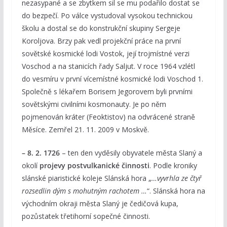
nezasypané a se zbytkem sil se mu podařilo dostat se
do bezpečí. Po válce vystudoval vysokou technickou
školu a dostal se do konstrukční skupiny Sergeje
Koroljova. Brzy pak vedl projekční práce na první
sovětské kosmické lodi Vostok, její trojmístné verzi
Voschod a na stanicích řady Saljut. V roce 1964 vzlétl
do vesmíru v první vícemístné kosmické lodi Voschod 1.
Společně s lékařem Borisem Jegorovem byli prvními
sovětskými civilními kosmonauty. Je po něm
pojmenován kráter (Feoktistov) na odvrácené straně
Měsíce. Zemřel 21. 11. 2009 v Moskvě.
– 8. 2. 1726
– ten den vyděsily obyvatele města Slaný a
okolí
projevy postvulkanické činnosti
. Podle kroniky
slánské piaristické koleje Slánská hora „
…vyvrhla ze čtyř
rozsedlin dým s mohutným rachotem …
“. Slánská hora na
východním okraji města Slaný je čedičová kupa,
pozůstatek třetihorní sopečné činnosti.