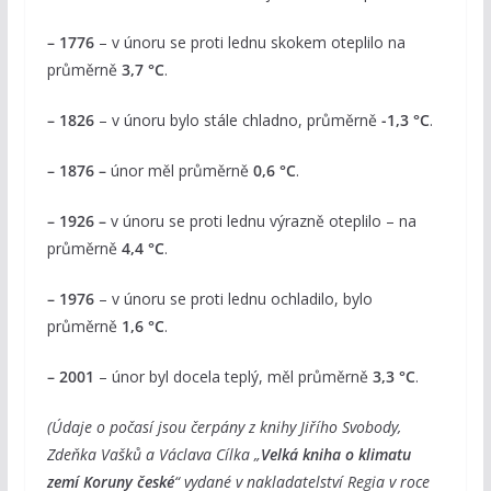
– 1776
– v únoru se proti lednu skokem oteplilo na
průměrně
3,7 °C
.
– 1826
– v únoru bylo stále chladno, průměrně
-1,3 °C
.
– 1876 –
únor měl průměrně
0,6 °C
.
– 1926 –
v únoru se proti lednu výrazně oteplilo – na
průměrně
4,4 °C
.
– 1976
– v únoru se proti lednu ochladilo, bylo
průměrně
1,6 °C
.
– 2001
– únor byl docela teplý, měl průměrně
3,3 °C
.
(Údaje o počasí jsou čerpány z knihy Jiřího Svobody,
Zdeňka Vašků a Václava Cílka „
Velká kniha o klimatu
zemí Koruny české
“ vydané v nakladatelství Regia v roce