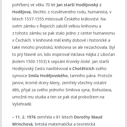
pohřben) ve věku 70 let
Jan starší Hodějovský z
Hodějova
, šlechtic z rozvětveného rodu, humanista, v
letech 1537-1555 místosudí Českého království. Na
svém zámku v Řepicích založil velkou knihovnu a
z tohoto zámku se pak stalo jedno z center humanismu
v Čechách. V knihovně měl knihy dobové i historické a
také mnoho prvotisků; knihovna se ale nezachovala. Byl
to prý hlavně on, kdo inspiroval Václava Hájka z Libočan
(kolem 1500-1553) k sepsání
Kroniky české.
Jan starší
Hodějovský často navštěvoval
v Chotěticích
svého
synovce
Smila Hodějovského
, tamního pána. Protože
Janovi, kromě dcery Aleny, zemřely všechny ostatní
děti, přijal za svého jednoho Smilova syna, Bohuslava,
umožnil mu studia a ten se pak stal proboštem na
Vyšehradě.
– 11. 2. 1976
zemřela v 81 letech
Dorothy Maud
Wrinchová
, britská matematička a teoretická