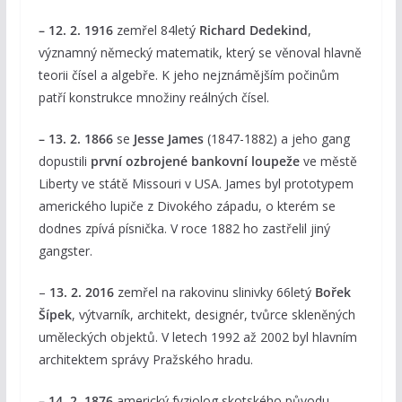
– 12. 2. 1916
zemřel 84letý
Richard Dedekind
,
významný německý matematik, který se věnoval hlavně
teorii čísel a algebře. K jeho nejznámějším počinům
patří konstrukce množiny reálných čísel.
– 13. 2. 1866
se
Jesse James
(1847-1882) a jeho gang
dopustili
první ozbrojené bankovní loupeže
ve městě
Liberty ve státě Missouri v USA. James byl prototypem
amerického lupiče z Divokého západu, o kterém se
dodnes zpívá písnička. V roce 1882 ho zastřelil jiný
gangster.
–
13. 2. 2016
zemřel na rakovinu slinivky 66letý
Bořek
Šípek
, výtvarník, architekt, designér, tvůrce skleněných
uměleckých objektů. V letech 1992 až 2002 byl hlavním
architektem správy Pražského hradu.
– 14. 2. 1876
americký fyziolog skotského původu,