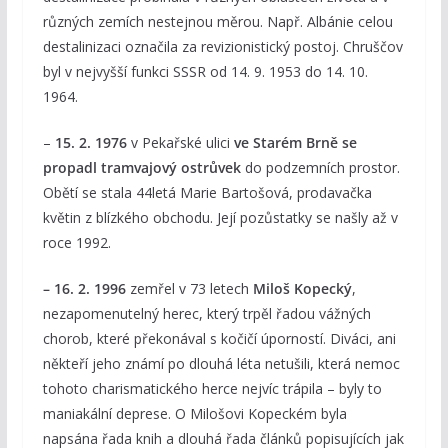
různých zemích nestejnou měrou. Např. Albánie celou
destalinizaci označila za revizionistický postoj. Chruščov
byl v nejvyšší funkci SSSR od 14. 9. 1953 do 14. 10.
1964.
–
15. 2. 1976
v Pekařské ulici
ve Starém Brně se
propadl tramvajový ostrůvek
do podzemních prostor.
Obětí se stala 44letá Marie Bartošová, prodavačka
květin z blízkého obchodu. Její pozůstatky se našly až v
roce 1992.
– 16. 2. 1996
zemřel v 73 letech
Miloš Kopecký
,
nezapomenutelný herec, který trpěl řadou vážných
chorob, které překonával s kočičí úporností. Diváci, ani
někteří jeho známí po dlouhá léta netušili, která nemoc
tohoto charismatického herce nejvíc trápila – byly to
maniakální deprese. O Milošovi Kopeckém byla
napsána řada knih a dlouhá řada článků popisujících jak