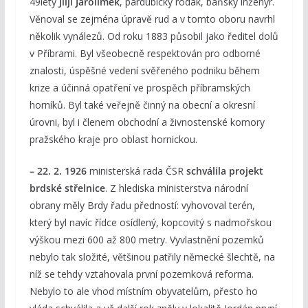
49letý
Jiljí Jarolímek
, pardubický rodák, báňský inženýr.
Věnoval se zejména úpravě rud a v tomto oboru navrhl
několik vynálezů. Od roku 1883 působil jako ředitel dolů
v Příbrami. Byl všeobecně respektován pro odborné
znalosti, úspěšné vedení svěřeného podniku během
krize a účinná opatření ve prospěch příbramských
horníků. Byl také veřejně činný na obecní a okresní
úrovni, byl i členem obchodní a živnostenské komory
pražského kraje pro oblast hornickou.
– 22. 2. 1926
ministerská rada ČSR
schválila projekt
brdské střelnice
. Z hlediska ministerstva národní
obrany měly Brdy řadu předností: vyhovoval terén,
který byl navíc řídce osídlený, kopcovitý s nadmořskou
výškou mezi 600 až 800 metry. Vyvlastnění pozemků
nebylo tak složité, většinou patřily německé šlechtě, na
níž se tehdy vztahovala první pozemková reforma.
Nebylo to ale vhod místním obyvatelům, přesto ho