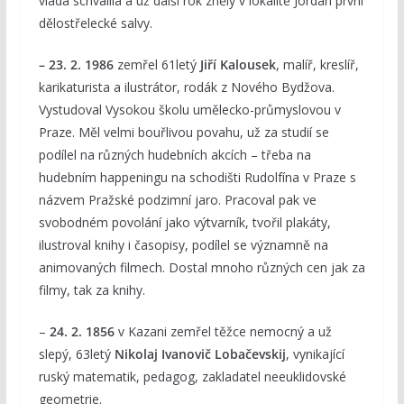
vláda schválila a už další rok zněly v lokalitě Jordán první
dělostřelecké salvy.
– 23. 2. 1986
zemřel 61letý
Jiří Kalousek
, malíř, kreslíř,
karikaturista a ilustrátor, rodák z Nového Bydžova.
Vystudoval Vysokou školu umělecko-průmyslovou v
Praze. Měl velmi bouřlivou povahu, už za studií se
podílel na různých hudebních akcích – třeba na
hudebním happeningu na schodišti Rudolfína v Praze s
názvem Pražské podzimní jaro. Pracoval pak ve
svobodném povolání jako výtvarník, tvořil plakáty,
ilustroval knihy i časopisy, podílel se významně na
animovaných filmech. Dostal mnoho různých cen jak za
filmy, tak za knihy.
–
24. 2. 1856
v Kazani zemřel těžce nemocný a už
slepý, 63letý
Nikolaj Ivanovič Lobačevskij
, vynikající
ruský matematik, pedagog, zakladatel neeuklidovské
geometrie.