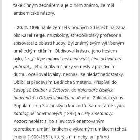
také činným zednářem a je o něm známo, že měl
antisemitské názory.
– 20. 2. 1896
náhle zemřel v pouhých 30 letech na zápal
plic
Karel Teige
, muzikolog, středoškolský profesor a
spisovatel z oblasti hudby. Byl známý svým vytříbeným
uměleckým cítěním. Obdivoval krásu a jeho heslem
bylo, že „
je lépe milovat než nenávidět, lépe uctívat než
pohrdat
„. Jeho kritiky a články se nesly v pozitivním
duchu, oceňoval kvality, nesnažil se hledat nedostatky.
Oblíbil si především Bedřicha Smetanu. Přispíval do
časopisů
Dalibor
a
Světozor,
do
Kalendáře českých
hudebníků
a
Ottova slovníku
naučného. Zakládal cyklus
Populárních a Slovanských koncertů. Samostatně vydal
Katalog děl Smetanových
(1893) a
Listy Smetanovy
.
Pozor:
neplést si ho s levicově orientovaným
teoretikem umění, kritikem a výtvarným umělcem téhož
jména (1900-1951), který s ním nebyl ani přímo