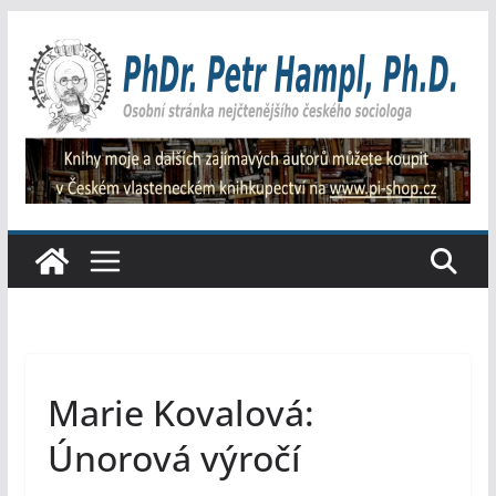
Přeskočit
na
obsah
Marie Kovalová:
Únorová výročí