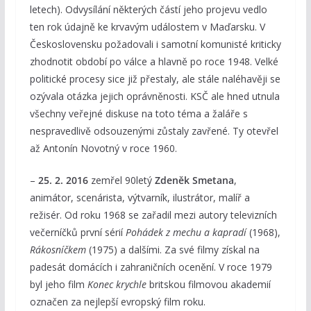
letech). Odvysílání některých částí jeho projevu vedlo
ten rok údajně ke krvavým událostem v Maďarsku. V
Československu požadovali i samotní komunisté kriticky
zhodnotit období po válce a hlavně po roce 1948. Velké
politické procesy sice již přestaly, ale stále naléhavěji se
ozývala otázka jejich oprávněnosti. KSČ ale hned utnula
všechny veřejné diskuse na toto téma a žaláře s
nespravedlivě odsouzenými zůstaly zavřené. Ty otevřel
až Antonín Novotný v roce 1960.
–
25. 2. 2016
zemřel 90letý
Zdeněk Smetana
,
animátor, scenárista, výtvarník, ilustrátor, malíř a
režisér. Od roku 1968 se zařadil mezi autory televizních
večerníčků první sérií
Pohádek z mechu a kapradí
(1968),
Rákosníčkem
(1975) a dalšími. Za své filmy získal na
padesát domácích i zahraničních ocenění. V roce 1979
byl jeho film
Konec krychle
britskou filmovou akademií
označen za nejlepší evropský film roku.