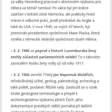
za války Heisenberg pracoval v atomovém výzkumu pro
Hitlera se téměř nemluví. Po válce byl jen krátce
zadržen v britské zóně Německa, ale prakticky hned
vrácen k odborné práci, jezdil přednášet do Anglie a
také do USA. V roce 1949, ve svých 47 letech, byl
jmenován prezidentem společnosti Maxe Placka, která
vznikla z německé vědecké společnosti císaře Viléma.
– 2. 2. 1986
se
poprvé v historii Lucemburska ženy
mohly zúčastnit parlamentních voleb
!!! To v takovém
zaostalém Rusku ženy volily už od roku 1917.
– 3. 2. 1906
zemřel 71letý
Jan Nepomuk Woldřich
,
středoškolský učitel, geolog, paleontolog, archeolog a
také politik, poslanec Říšské rady. Zasloužil se o vznik
české geologické terminologie a přispěl k
archeologickému výzkumu jižních Čech. Jeho
dokumentace pravěkých sídlišť pomáhá při dalších