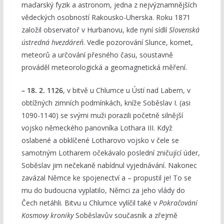
maďarský fyzik a astronom, jedna z nejvýznamnějších
vědeckých osobností Rakousko-Uherska. Roku 1871
založil observatoř v Hurbanovu, kde nyní sídlí
Slovenská
ústredná hvezdáreň
. Vedle pozorování Slunce, komet,
meteorů a určování přesného času, soustavně
prováděl meteorologická a geomagnetická měření.
– 18. 2. 1126
, v bitvě u Chlumce u Ústí nad Labem, v
obtížných zimních podmínkách, kníže Soběslav I. (asi
1090-1140) se svými muži porazili početně silnější
vojsko německého panovníka Lothara III. Když
oslabené a obklíčené Lotharovo vojsko v čele se
samotným Lotharem očekávalo poslední zničující úder,
Soběslav jim nečekaně nabídnul vyjednávání. Nakonec
zavázal Němce ke spojenectví a – propustil je! To se
mu do budoucna vyplatilo, Němci za jeho vlády do
Čech netáhli. Bitvu u Chlumce vylíčil také v
Pokračování
Kosmovy kroniky
Soběslavův současník a zřejmě