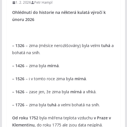
1. 2. 2026
Petr Hampl
Ohlédnutí do historie na některá kulatá výročí k
únoru 2026
– 1326
– zima (měsíce nerozlišovány) byla velmi
tuhá
a
bohatá na sníh.
– 1426
– zima byla
mírná
.
– 1526
– i v tomto roce zima byla
mírná
.
– 1626
– zase jen, že zima byla
mírná
a vlhká.
– 1726
– zima byla
tuhá
a velmi bohatá na sníh.
Od roku 1752
byla měřena teplota vzduchu
v Praze v
Klementinu
, do roku 1775 ale jsou data neúplná.