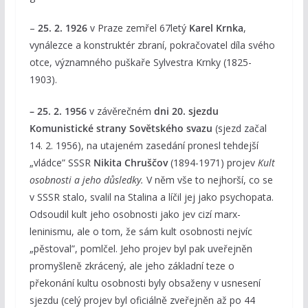
–
25. 2. 1926
v Praze zemřel 67letý
Karel Krnka
,
vynálezce a konstruktér zbraní, pokračovatel díla svého
otce, významného puškaře Sylvestra Krnky (1825-
1903).
– 25. 2. 1956
v závěrečném
dni 20. sjezdu
Komunistické strany Sovětského svazu
(sjezd začal
14. 2. 1956), na utajeném zasedání pronesl tehdejší
„vládce” SSSR
Nikita Chruščov
(1894-1971) projev
Kult
osobnosti a jeho důsledky.
V něm vše to nejhorší, co se
v SSSR stalo, svalil na Stalina a líčil jej jako psychopata.
Odsoudil kult jeho osobnosti jako jev cizí marx-
leninismu, ale o tom, že sám kult osobnosti nejvíc
„pěstoval”, pomlčel. Jeho projev byl pak uveřejněn
promyšleně zkrácený, ale jeho základní teze o
překonání kultu osobnosti byly obsaženy v usnesení
sjezdu (celý projev byl oficiálně zveřejněn až po 44