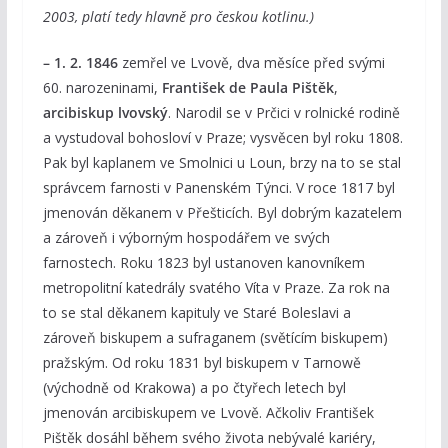
2003, platí tedy hlavně pro českou kotlinu.)
– 1. 2.
1846
zemřel ve Lvově, dva měsíce před svými
60. narozeninami,
František de Paula Pištěk
,
arcibiskup lvovský
. Narodil se v Prčici v rolnické rodině
a vystudoval bohosloví v Praze; vysvěcen byl roku 1808.
Pak byl kaplanem ve Smolnici u Loun, brzy na to se stal
správcem farnosti v Panenském Týnci. V roce 1817 byl
jmenován děkanem v Přešticích. Byl dobrým kazatelem
a zároveň i výborným hospodářem ve svých
farnostech. Roku 1823 byl ustanoven kanovníkem
metropolitní katedrály svatého Víta v Praze. Za rok na
to se stal děkanem kapituly ve Staré Boleslavi a
zároveň biskupem a sufraganem (světícím biskupem)
pražským. Od roku 1831 byl biskupem v Tarnowě
(východně od Krakowa) a po čtyřech letech byl
jmenován arcibiskupem ve Lvově. Ačkoliv František
Pištěk dosáhl během svého života nebývalé kariéry,