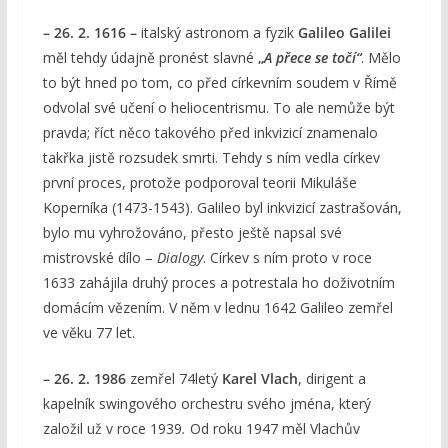
– 26. 2. 1616 –
italský astronom a fyzik
Galileo Galilei
měl tehdy údajně pronést slavné
„
A přece se točí“
. Mělo
to být hned po tom, co před církevním soudem v Římě
odvolal své učení o heliocentrismu. To ale nemůže být
pravda; říct něco takového před inkvizicí znamenalo
takřka jistě rozsudek smrti. Tehdy s ním vedla církev
první proces, protože podporoval teorii Mikuláše
Koperníka (1473-1543). Galileo byl inkvizicí zastrašován,
bylo mu vyhrožováno, přesto ještě napsal své
mistrovské dílo –
Dialogy
. Církev s ním proto v roce
1633 zahájila druhý proces a potrestala ho doživotním
domácím vězením. V něm v lednu 1642 Galileo zemřel
ve věku 77 let.
– 26. 2. 1986
zemřel 74letý
Karel Vlach
, dirigent a
kapelník swingového orchestru svého jména, který
založil už v roce 1939
.
Od roku 1947 měl Vlachův