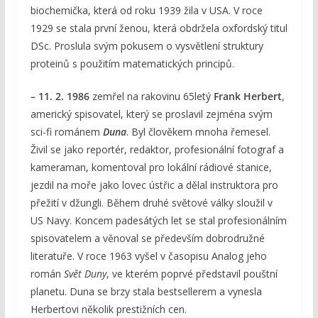
biochemička, která od roku 1939 žila v USA. V roce
1929 se stala první ženou, která obdržela oxfordský titul
DSc. Proslula svým pokusem o vysvětlení struktury
proteinů s použitím matematických principů.
– 11. 2. 1986
zemřel na rakovinu 65letý
Frank Herbert
,
americký spisovatel, který se proslavil zejména svým
sci-fi románem
Duna
. Byl člověkem mnoha řemesel.
Živil se jako reportér, redaktor, profesionální fotograf a
kameraman, komentoval pro lokální rádiové stanice,
jezdil na moře jako lovec ústřic a dělal instruktora pro
přežití v džungli. Během druhé světové války sloužil v
US Navy. Koncem padesátých let se stal profesionálním
spisovatelem a věnoval se především dobrodružné
literatuře. V roce 1963 vyšel v časopisu Analog jeho
román
Svět Duny
, ve kterém poprvé představil pouštní
planetu. Duna se brzy stala bestsellerem a vynesla
Herbertovi několik prestižních cen.