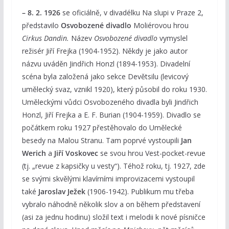
– 8. 2. 1926
se oficiálně, v divadélku Na slupi v Praze 2,
představilo
Osvobozené divadlo
Moliérovou hrou
Cirkus Dandin.
Název
Osvobozené divadlo
vymyslel
režisér Jiří Frejka (1904-1952). Někdy je jako autor
názvu uváděn Jindřich Honzl (1894-1953). Divadelní
scéna byla založená jako sekce Devětsilu (levicový
umělecký svaz, vznikl 1920), který působil do roku 1930.
Uměleckými vůdci Osvobozeného divadla byli Jindřich
Honzl, Jiří Frejka a E. F. Burian (1904-1959). Divadlo se
počátkem roku 1927 přestěhovalo do Umělecké
besedy na Malou Stranu. Tam poprvé vystoupili
Jan
Werich
a
Jiří Voskovec
se svou hrou Vest-pocket-revue
(tj. „revue z kapsičky u vesty“). Téhož roku, tj. 1927, zde
se svými skvělými klavírními improvizacemi vystoupil
také
Jaroslav Ježek
(1906-1942). Publikum mu třeba
vybralo náhodně několik slov a on během představení
(asi za jednu hodinu) složil text i melodii k nové písničce