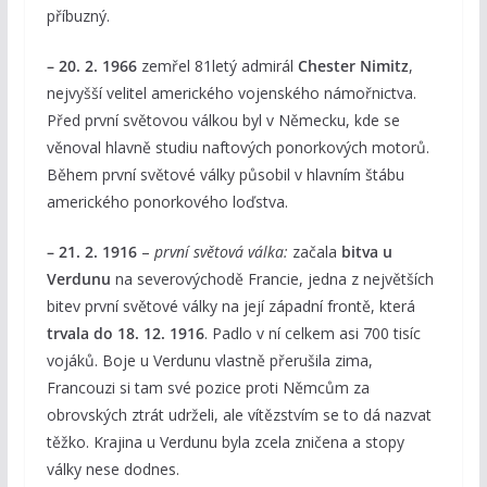
příbuzný.
– 20. 2. 1966
zemřel 81letý admirál
Chester Nimitz
,
nejvyšší velitel amerického vojenského námořnictva.
Před první světovou válkou byl v Německu, kde se
věnoval hlavně studiu naftových ponorkových motorů.
Během první světové války působil v hlavním štábu
amerického ponorkového loďstva.
– 21. 2. 1916
–
první světová válka:
začala
bitva u
Verdunu
na severovýchodě Francie, jedna z největších
bitev první světové války na její západní frontě, která
trvala do 18. 12. 1916
. Padlo v ní celkem asi 700 tisíc
vojáků. Boje u Verdunu vlastně přerušila zima,
Francouzi si tam své pozice proti Němcům za
obrovských ztrát udrželi, ale vítězstvím se to dá nazvat
těžko. Krajina u Verdunu byla zcela zničena a stopy
války nese dodnes.