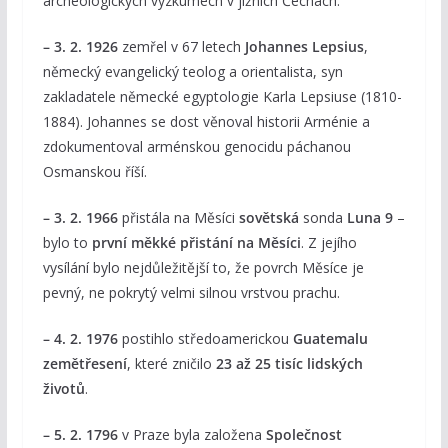
archeologických výzkumech v jižních Čechách.
– 3. 2. 1926
zemřel v 67 letech
Johannes Lepsius
,
německý evangelický teolog a orientalista, syn
zakladatele německé egyptologie Karla Lepsiuse (1810-
1884). Johannes se dost věnoval historii Arménie a
zdokumentoval arménskou genocidu páchanou
Osmanskou říší.
– 3. 2. 1966
přistála na Měsíci
sovětská
sonda
Luna 9
–
bylo to
první měkké přistání na Měsíci
. Z jejího
vysílání bylo nejdůležitější to, že povrch Měsíce je
pevný, ne pokrytý velmi silnou vrstvou prachu.
– 4. 2. 1976
postihlo středoamerickou
Guatemalu
zemětřesení
, které zničilo
23 až 25 tisíc lidských
životů
.
– 5. 2. 1796
v Praze byla založena
Společnost