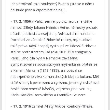
jeho profesní, tak i soukromý život a jistě se o něm i
dál bude psát a vzpomínat na něj…
– 17. 2. 1856
v Paříži zemřel po blíž neurčené těžké
nemoci 58letý Johann Heinrich Heine, německý prozaik,
básník, publicista a esejista, představitel romantismu.
Pocházel ze zámožné židovské rodiny, mj. studoval
také práva. Když dospěl, vystoupil ze židovské církve a
stal se protestantem. Od roku 1831 žil v emigraci v
Paříži, jeho díla byla v Německu zakázána.
Sympatizoval se socialistickými myšlenkami, přátelil se
s Karlem Marxem (1818-1883), ale obával se
nebezpečného vlivu komunistických idejí na kulturu. Měl
stálé sklony k pesimismu a cynismu. Jeho styl ovlivňoval
české obrozenecké básníky, zejména Jana Nerudu,
Karla Havlíčka Borovského a Františka Gellnera.
– 17. 2. 1916
zemřel 74letý
Miklós
Konkoly
–
Thege
,