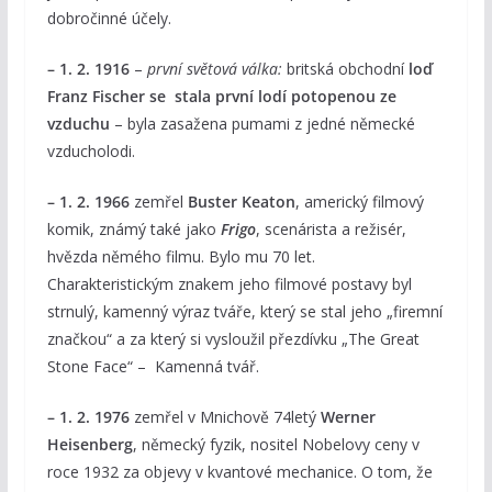
dobročinné účely.
– 1. 2. 1916
–
první světová válka:
britská obchodní
loď
Franz Fischer se stala první lodí potopenou ze
vzduchu
– byla zasažena pumami z jedné německé
vzducholodi.
– 1. 2. 1966
zemřel
Buster Keaton
, americký filmový
komik, známý také jako
Frigo
, scenárista a režisér,
hvězda němého filmu. Bylo mu 70 let.
Charakteristickým znakem jeho filmové postavy byl
strnulý, kamenný výraz tváře, který se stal jeho „firemní
značkou“ a za který si vysloužil přezdívku „The Great
Stone Face“ – Kamenná tvář.
– 1. 2. 1976
zemřel v Mnichově 74letý
Werner
Heisenberg
, německý fyzik, nositel Nobelovy ceny v
roce 1932 za objevy v kvantové mechanice. O tom, že