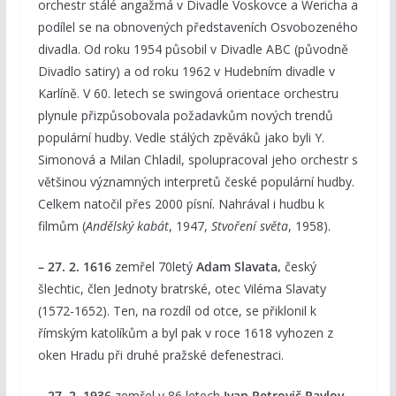
orchestr stálé angažmá v Divadle Voskovce a Wericha a
podílel se na obnovených představeních Osvobozeného
divadla. Od roku 1954 působil v Divadle ABC (původně
Divadlo satiry) a od roku 1962 v Hudebním divadle v
Karlíně. V 60. letech se swingová orientace orchestru
plynule přizpůsobovala požadavkům nových trendů
populární hudby. Vedle stálých zpěváků jako byli Y.
Simonová a Milan Chladil, spolupracoval jeho orchestr s
většinou významných interpretů české populární hudby.
Celkem natočil přes 2000 písní. Nahrával i hudbu k
filmům (
Andělský kabát
, 1947,
Stvoření světa
, 1958).
– 27. 2. 1616
zemřel 70letý
Adam Slavata,
český
šlechtic, člen Jednoty bratrské, otec Viléma Slavaty
(1572-1652). Ten, na rozdíl od otce, se přiklonil k
římským katolíkům a byl pak v roce 1618 vyhozen z
oken Hradu při druhé pražské defenestraci.
– 27. 2. 1936
zemřel v 86 letech
Ivan Petrovič Pavlov
,