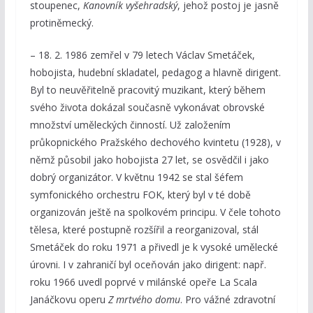
stoupenec,
Kanovník vyšehradský
, jehož postoj je jasně
protiněmecký.
– 18. 2. 1986 zemřel v 79 letech Václav Smetáček,
hobojista, hudební skladatel, pedagog a hlavně dirigent.
Byl to neuvěřitelně pracovitý muzikant, který během
svého života dokázal současně vykonávat obrovské
množství uměleckých činností. Už založením
průkopnického Pražského dechového kvintetu (1928), v
němž působil jako hobojista 27 let, se osvědčil i jako
dobrý organizátor. V květnu 1942 se stal šéfem
symfonického orchestru FOK, který byl v té době
organizován ještě na spolkovém principu. V čele tohoto
tělesa, které postupně rozšířil a reorganizoval, stál
Smetáček do roku 1971 a přivedl je k vysoké umělecké
úrovni. I v zahraničí byl oceňován jako dirigent: např.
roku 1966 uvedl poprvé v milánské opeře La Scala
Janáčkovu operu
Z mrtvého domu
. Pro vážné zdravotní