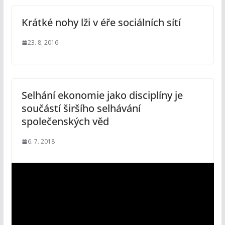
Krátké nohy lži v éře sociálních sítí
23. 8. 2016
Selhání ekonomie jako disciplíny je
součástí širšího selhávání
společenských věd
6. 7. 2018
V
i
d
e
o