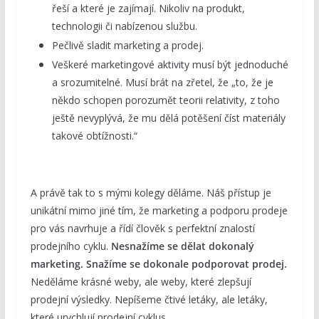
řeší a které je zajímají. Nikoliv na produkt,
technologii či nabízenou službu.
Pečlivě sladit marketing a prodej.
Veškeré marketingové aktivity musí být jednoduché
a srozumitelné. Musí brát na zřetel, že „to, že je
někdo schopen porozumět teorii relativity, z toho
ještě nevyplývá, že mu dělá potěšení číst materiály
takové obtížnosti.“
A právě tak to s mými kolegy děláme. Náš přístup je
unikátní mimo jiné tím, že marketing a podporu prodeje
pro vás navrhuje a řídí člověk s perfektní znalostí
prodejního cyklu.
Nesnažíme se dělat dokonalý
marketing. Snažíme se dokonale podporovat prodej.
Neděláme krásné weby, ale weby, které zlepšují
prodejní výsledky. Nepíšeme čtivé letáky, ale letáky,
které urychlují prodejní cyklus.