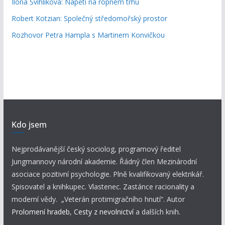
Ilona Švihlíková: Napětí na ropném trhu
Robert Kotzian: Společný středomořský prostor
Rozhovor Petra Hampla s Martinem Konvičkou
Kdo jsem
Nejprodávanější český sociolog, programový ředitel
Jungmannovy národní akademie. Řádný člen Mezinárodní
asociace pozitivní psychologie. Plně kvalifikovaný elektrikář.
Spisovatel a knihkupec. Vlastenec. Zastánce racionality a
moderní vědy. „Veterán protimigračního hnutí“. Autor
Prolomení hradeb
,
Cesty z nevolnictví
a dalších knih.