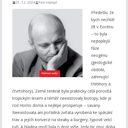
31. 12. 2024
Petr Hampl
Předešlu, že
bych nechtěl
žít v Eocénu
– to byla
nejteplejší
fáze
neogénu
(geologické
období,
zahrnující
třetihory a
čtvrtohory), Země tenkrát byla prakticky celá porostlá
tropickým lesem a téměř neexistovaly biotopy, kde je
rod Homo doma a nejlépe prosperuje – savany.
Neexistovala ani pořádná zvířata vyrobená ke spásání
trav a jejich konverzi na steaky a burgery, typově velcí
tuři. A hladina moří byla o dost výše, tedy nic moc doba