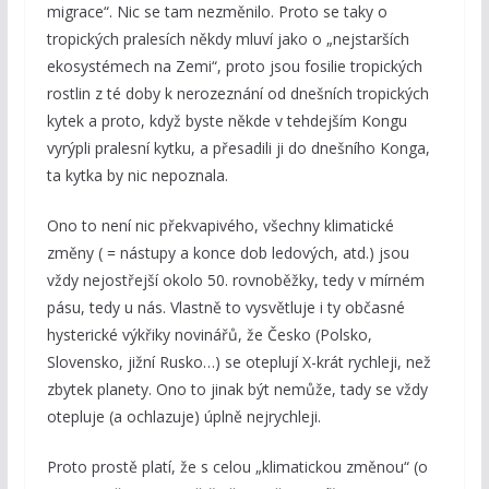
migrace“. Nic se tam nezměnilo. Proto se taky o
tropických pralesích někdy mluví jako o „nejstarších
ekosystémech na Zemi“, proto jsou fosilie tropických
rostlin z té doby k nerozeznání od dnešních tropických
kytek a proto, když byste někde v tehdejším Kongu
vyrýpli pralesní kytku, a přesadili ji do dnešního Konga,
ta kytka by nic nepoznala.
Ono to není nic překvapivého, všechny klimatické
změny ( = nástupy a konce dob ledových, atd.) jsou
vždy nejostřejší okolo 50. rovnoběžky, tedy v mírném
pásu, tedy u nás. Vlastně to vysvětluje i ty občasné
hysterické výkřiky novinářů, že Česko (Polsko,
Slovensko, jižní Rusko…) se oteplují X-krát rychleji, než
zbytek planety. Ono to jinak být nemůže, tady se vždy
otepluje (a ochlazuje) úplně nejrychleji.
Proto prostě platí, že s celou „klimatickou změnou“ (o