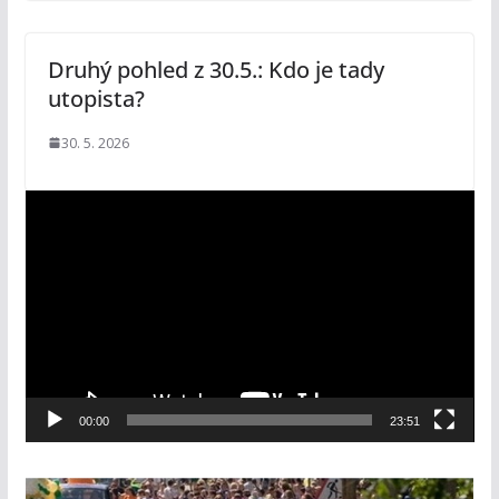
Druhý pohled z 30.5.: Kdo je tady
utopista?
30. 5. 2026
V
i
d
e
o
p
ř
e
00:00
23:51
h
r
á