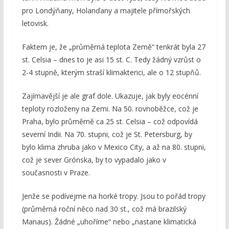
pro Londýňany, Holanďany a majitele přímořských
letovisk.
Faktem je, že „průměrná teplota Země“ tenkrát byla 27
st. Celsia – dnes to je asi 15 st. C. Tedy žádný vzrůst o
2-4 stupně, kterým straší klimakterici, ale o 12 stupňů.
Zajímavější je ale graf dole. Ukazuje, jak byly eocénní
teploty rozloženy na Zemi. Na 50. rovnoběžce, což je
Praha, bylo průměrně ca 25 st. Celsia – což odpovídá
severní Indii. Na 70. stupni, což je St. Petersburg, by
bylo klima zhruba jako v Mexico City, a až na 80. stupni,
což je sever Grónska, by to vypadalo jako v
současnosti v Praze.
Jenže se podívejme na horké tropy. Jsou to pořád tropy
(průměrná roční něco nad 30 st., což má brazilský
Manaus). Žádné „uhoříme“ nebo „nastane klimatická