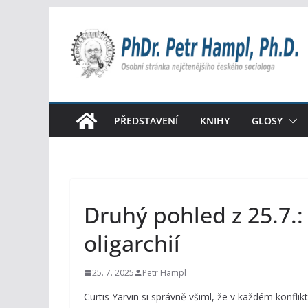
Přeskočit
na
obsah
PŘEDSTAVENÍ
KNIHY
GLOSY
Druhý pohled z 25.7.:
oligarchií
25. 7. 2025
Petr Hampl
Curtis Yarvin si správně všiml, že v každém konflikt