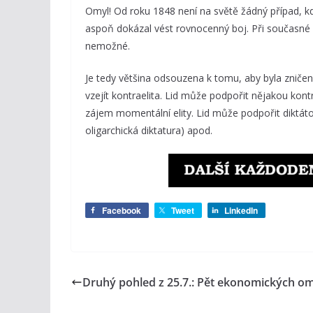
Omyl! Od roku 1848 není na světě žádný případ, kdy
aspoň dokázal vést rovnocenný boj. Při současné úr
nemožné.
Je tedy většina odsouzena k tomu, aby byla zničen
vzejít kontraelita. Lid může podpořit nějakou kontr
zájem momentální elity. Lid může podpořit diktát
oligarchická diktatura) apod.
Facebook
Tweet
LinkedIn
Druhý pohled z 25.7.: Pět ekonomických o