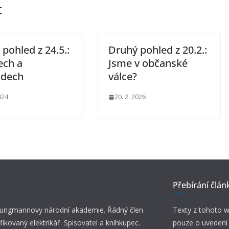
t
pohled z 24.5.:
Druhý pohled z 20.2.:
ech a
Jsme v občanské
odech
válce?
024
20. 2. 2026
Přebírání člán
 Jungmannovy národní akademie. Řádný člen
Texty z tohoto w
fikovaný elektrikář. Spisovatel a knihkupec.
pouze o uvedení