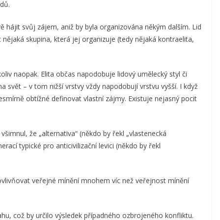
odů.
ě hájit svůj zájem, aniž by byla organizována někým dalším. Lid
nějaká skupina, která jej organizuje (tedy nějaká kontraelita,
oliv naopak. Elita občas napodobuje lidový umělecký styl či
a svět – v tom nižší vrstvy vždy napodobují vrstvu vyšší. I když
smírně obtížné definovat vlastní zájmy. Existuje nejasný pocit
šimnul, že „alternativa“ (někdo by řekl „vlastenecká
rací typické pro anticivilizační levici (někdo by řekl
 ovlivňovat veřejné mínění mnohem víc než veřejnost mínění
hu, což by určilo výsledek případného ozbrojeného konfliktu.