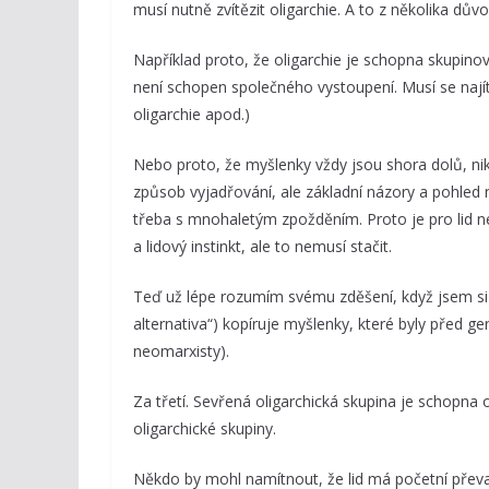
musí nutně zvítězit oligarchie. A to z několika dův
Například proto, že oligarchie je schopna skupinov
není schopen společného vystoupení. Musí se najít 
oligarchie apod.)
Nebo proto, že myšlenky vždy jsou shora dolů, nik
způsob vyjadřování, ale základní názory a pohled n
třeba s mnohaletým zpožděním. Proto je pro lid ne
a lidový instinkt, ale to nemusí stačit.
Teď už lépe rozumím svému zděšení, když jsem si v
alternativa“) kopíruje myšlenky, které byly před gene
neomarxisty).
Za třetí. Sevřená oligarchická skupina je schopna
oligarchické skupiny.
Někdo by mohl namítnout, že lid má početní převa