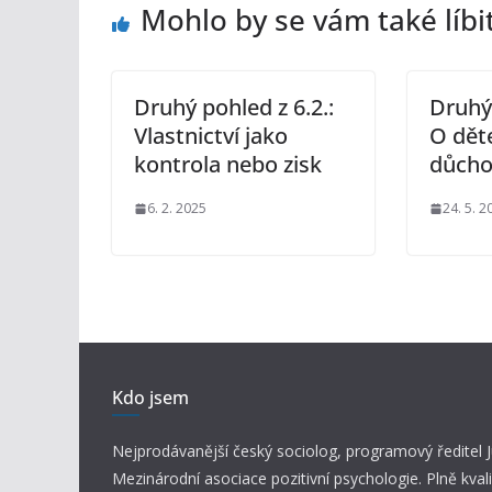
Mohlo by se vám také líbi
Druhý pohled z 6.2.:
Druhý 
Vlastnictví jako
O dět
kontrola nebo zisk
důch
6. 2. 2025
24. 5. 2
Kdo jsem
Nejprodávanější český sociolog, programový ředitel
Mezinárodní asociace pozitivní psychologie. Plně kvali