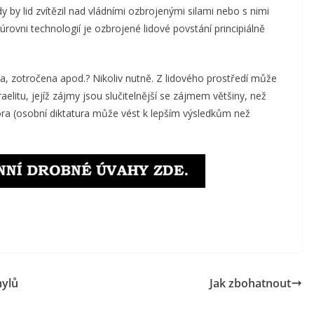
 by lid zvítězil nad vládními ozbrojenými silami nebo s nimi
ovni technologií je ozbrojené lidové povstání principiálně
a, zotročena apod.? Nikoliv nutně. Z lidového prostředí může
aelitu, jejíž zájmy jsou slučitelnější se zájmem většiny, než
ora (osobní diktatura může vést k lepším výsledkům než
mylů
Jak zbohatnout