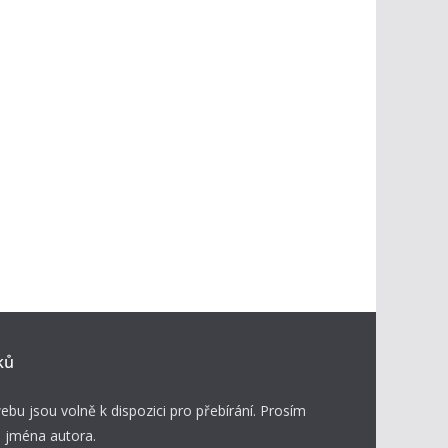
ků
ebu jsou volně k dispozici pro přebírání. Prosím
 jména autora.