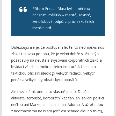
Přitom Freud i Marx byli – měřeno
dnešními měřítky – rasisté, sexisté,
xenofobové, odpůrci práv sexuálních
menšin atd.
Důležitější ale je, že postupem let tento neomarxismus
získal takovou podobu, že je velmi dobře slučitelný s
požadavky na neustálé zvyšování korporátních zisků a
likvidaci všech demokratických institucí. A že se stal
faktickou oficiální ideologií velkých redakcí, velkých
peněz a velkých byrokratických aparátů.
Ale mezi námi, ono je to vlastně jedno. Dnešní
aktivisté, teroristé, korporátní kapitáni ani solidní politici
nečtou ani Marxe, ani Lenina, ani Adorna. A až přejdou
z neomarxismu na islám (což asi nebude dlouho trvat),