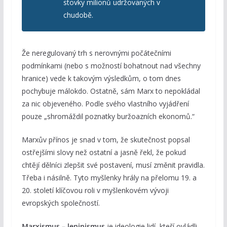
stovky milionů udržovaných v
chudobě.
Že neregulovaný trh s nerovnými počátečními
podmínkami (nebo s možností bohatnout nad všechny
hranice) vede k takovým výsledkům, o tom dnes
pochybuje málokdo. Ostatně, sám Marx to nepokládal
za nic objeveného. Podle svého vlastního vyjádření
pouze „shromáždil poznatky buržoazních ekonomů.“
Marxův přínos je snad v tom, že skutečnost popsal
ostřejšími slovy než ostatní a jasně řekl, že pokud
chtějí dělníci zlepšit své postavení, musí změnit pravidla.
Třeba i násilně. Tyto myšlenky hrály na přelomu 19. a
20. století klíčovou roli v myšlenkovém vývoji
evropských společností.
Marxismus – leninismus
je ideologie lidí, kteří ovládli