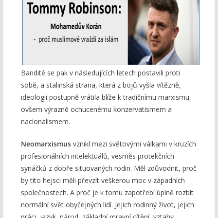
Bandité se pak v následujících letech postavili proti
sobě, a stalinská strana, která z bojů vyšla vítězně,
ideologii postupně vrátila blíže k tradičnímu marxismu,
ovšem výrazně ochucenému konzervatismem a
nacionalismem.
Neomarxismus
vznikl mezi světovými válkami v kruzích
profesionálních intelektuálů, vesměs protekčních
synáčků z dobře situovaných rodin. Měl zdůvodnit, proč
by tito hejsci měli převzít veškerou moc v západních
společnostech. A proč je k tomu zapotřebí úplně rozbít
normální svět obyčejných lidí. Jejich rodinný život, jejich
práci, jazyk, národ, základní mravní cítění, vztahy,