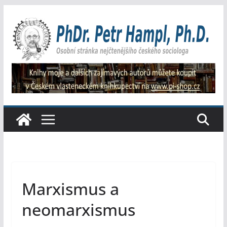
Přeskočit
na
obsah
Marxismus a
neomarxismus