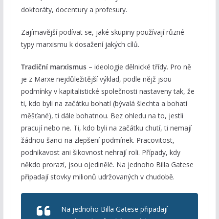
doktoráty, docentury a profesury.
Zajímavější podívat se, jaké skupiny používají různé
typy marxismu k dosažení jakých cílů.
Tradiční marxismus
– ideologie dělnické třídy. Pro ně
je z Marxe nejdůležitější výklad, podle nějž jsou
podmínky v kapitalistické společnosti nastaveny tak, že
ti, kdo byli na začátku bohatí (bývalá šlechta a bohatí
měšťané), ti dále bohatnou. Bez ohledu na to, jestli
pracují nebo ne. Ti, kdo byli na začátku chutí, ti nemají
žádnou šanci na zlepšení podmínek. Pracovitost,
podnikavost ani šikovnost nehrají roli. Případy, kdy
někdo prorazí, jsou ojedinělé. Na jednoho Billa Gatese
připadají stovky milionů udržovaných v chudobě.
Na jednoho Billa Gatese připadají