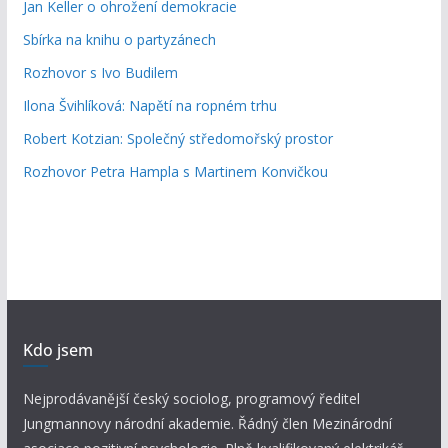
Jan Keller o ohrožení demokracie
Sbírka na knihu o partyzánech
Rozhovor s Ivo Budilem
Ilona Švihlíková: Napětí na ropném trhu
Robert Kotzian: Společný středomořský prostor
Rozhovor Petra Hampla s Martinem Konvičkou
Kdo jsem
Nejprodávanější český sociolog, programový ředitel
Jungmannovy národní akademie. Řádný člen Mezinárodní