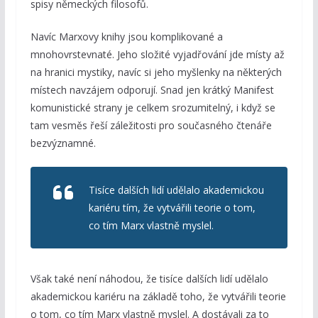
spisy německých filosofů.
Navíc Marxovy knihy jsou komplikované a
mnohovrstevnaté. Jeho složité vyjadřování jde místy až
na hranici mystiky, navíc si jeho myšlenky na některých
místech navzájem odporují. Snad jen krátký Manifest
komunistické strany je celkem srozumitelný, i když se
tam vesměs řeší záležitosti pro současného čtenáře
bezvýznamné.
Tisíce dalších lidí udělalo akademickou
kariéru tím, že vytvářili teorie o tom,
co tím Marx vlastně myslel.
Však také není náhodou, že tisíce dalších lidí udělalo
akademickou kariéru na základě toho, že vytvářili teorie
o tom, co tím Marx vlastně myslel. A dostávali za to