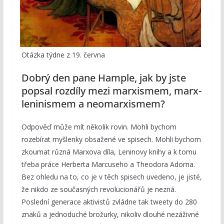
Otázka týdne z 19. června
Dobrý den pane Hample, jak by jste
popsal rozdíly mezi marxismem, marx-
leninismem a neomarxismem?
Odpověď může mít několik rovin. Mohli bychom
rozebírat myšlenky obsažené ve spisech. Mohli bychom
zkoumat různá Marxova díla, Leninovy knihy a k tomu
třeba práce Herberta Marcuseho a Theodora Adorna.
Bez ohledu na to, co je v těch spisech uvedeno, je jisté,
že nikdo ze současných revolucionářů je nezná.
Poslední generace aktivistů zvládne tak tweety do 280
znaků a jednoduché brožurky, nikoliv dlouhé nezáživné