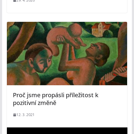
29. 4. 2020
Proč jsme propásli příležitost k
pozitivní změně
12. 3. 2021
V