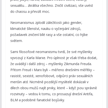
sexualitu… zkrátka všechno. Zničit civilizaci, vše uvést
do chaosu a převzít moc.
Neomarxismus zplodil záležitosti jako gender,
klimatické šílenství, nauku o vyčerpání zdrojů,
požadavek zničení bílé rasy a vše ostatní, co hýbe
světem.
Sami filosofové neomarxismu tvrdí, že své myšlenky
vyvozují z Karla Marxe. Pro úplnost je však třeba dodat,
že uvádějí i další zdroj – myšlenky Zikmunda Freuda.
Přitom Freud i Marx byli – měřeno dnešními měřítky –
rasisté, sexisté, xenofobové, odpůrci práv sexuálních
menšin atd. Nicméně pozdější myslitelé dokázali v
dílech obou mužů najít prvky, které – když jsou správně
rozvinuty – vedou k tomu, co prosazují dnešní Antifa,
BLM a podobné fanatické bojůvky.