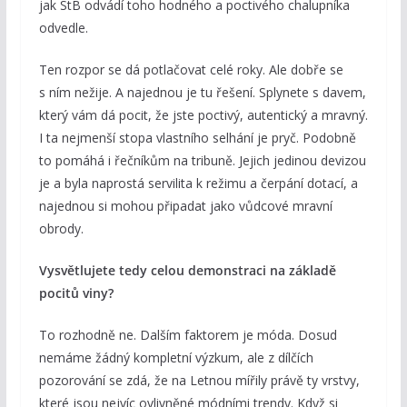
jak StB odvádí toho hodného a poctivého chalupníka
odvedle.
Ten rozpor se dá potlačovat celé roky. Ale dobře se
s ním nežije. A najednou je tu řešení. Splynete s davem,
který vám dá pocit, že jste poctivý, autentický a mravný.
I ta nejmenší stopa vlastního selhání je pryč. Podobně
to pomáhá i řečníkům na tribuně. Jejich jedinou devizou
je a byla naprostá servilita k režimu a čerpání dotací, a
najednou si mohou připadat jako vůdcové mravní
obrody.
Vysvětlujete tedy celou demonstraci na základě
pocitů viny?
To rozhodně ne. Dalším faktorem je móda. Dosud
nemáme žádný kompletní výzkum, ale z dílčích
pozorování se zdá, že na Letnou mířily právě ty vrstvy,
které jsou nejvíc ovlivněné módními trendy. Když si