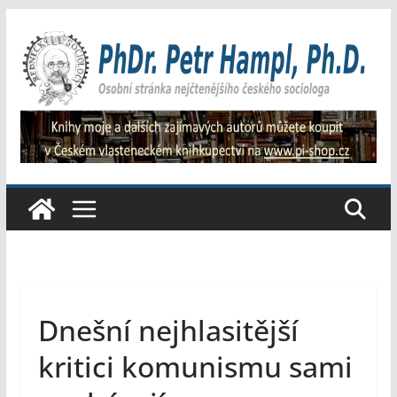
Přeskočit
na
obsah
Dnešní nejhlasitější
kritici komunismu sami