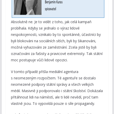
Absolutně ne. Je to vidět z toho, jak celá kampaň
probíhala. Kdyby se jednalo o výraz lidové
nespokojenosti, vznikalo by to spontánně, účastníci by
byli blokováni na sociálních sítích, byli by šikanováni,
možná vyhazováni ze zaměstnání. Zcela jistě by byli
označováni za fašisty a pravicové extremisty. Tak státní
moc postupuje vůči lidové opozici.
V tomto případě přišla mediální agentura
s neomezeným rozpočtem. Té agentuře se dostalo
neomezené podpory státní správy a všech velkých
médií. Masivně ji podporovalo i státní školství. Dokázala
přitáhnout lidi na náměstí, ale ti lidé nevědí, proč tam
vlastně jsou. To vypovídá pouze o síle propagandy.