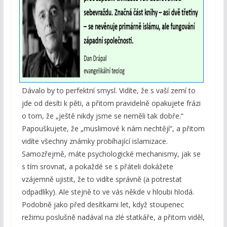
Dávalo by to perfektní smysl. Vidíte, že s vaší zemí to
jde od desíti k pěti, a přitom pravidelně opakujete frázi
o tom, že „ještě nikdy jsme se neměli tak dobře.“
Papouškujete, že „muslimové k nám nechtějí“, a přitom
vidíte všechny známky probíhající islamizace.
Samozřejmě, máte psychologické mechanismy, jak se
s tím srovnat, a pokaždé se s přáteli dokážete
vzájemně ujistit, že to vidíte správně (a potrestat
odpadlíky). Ale stejně to ve vás někde v hloubi hlodá.
Podobně jako před desítkami let, když stoupenec
režimu poslušně nadával na zlé statkáře, a přitom viděl,