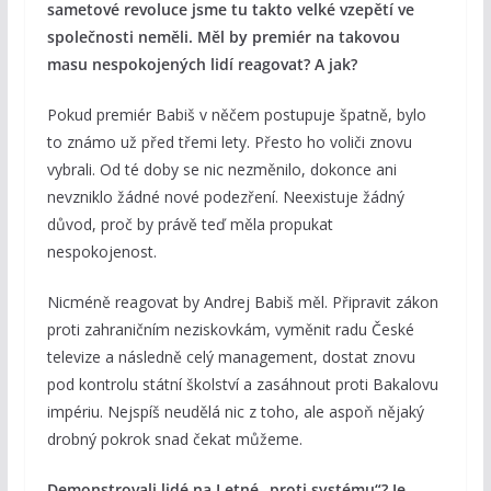
sametové revoluce jsme tu takto velké vzepětí ve
společnosti neměli. Měl by premiér na takovou
masu nespokojených lidí reagovat? A jak?
Pokud premiér Babiš v něčem postupuje špatně, bylo
to známo už před třemi lety. Přesto ho voliči znovu
vybrali. Od té doby se nic nezměnilo, dokonce ani
nevzniklo žádné nové podezření. Neexistuje žádný
důvod, proč by právě teď měla propukat
nespokojenost.
Nicméně reagovat by Andrej Babiš měl. Připravit zákon
proti zahraničním neziskovkám, vyměnit radu České
televize a následně celý management, dostat znovu
pod kontrolu státní školství a zasáhnout proti Bakalovu
impériu. Nejspíš neudělá nic z toho, ale aspoň nějaký
drobný pokrok snad čekat můžeme.
Demonstrovali lidé na Letné „proti systému“? Je