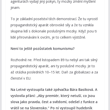
agenturách vydají jiný pokyn, ty mozky změní myšlení
jinam.
To je základní poselství těch demonstrací. Že tu vyrostl
propagandistický aparát obrovské síly a že tu vznikla
skupina lidí s dokonale poslušnými mozky. Když jsou ti
lidé přirovnáváni k ovcím, je to celkem výstižné.
Není to ještě pozůstatek komunismu?
Rozhodně ne. Před listopadem 89 tu nebyl ani tak silný
propagandistický aparát, ani ty poslušné mozky. Je to
až otázka posledních 10–15 let. Daň za globalizaci a za
členství v EU.
Na Letné vystoupila také zpěvačka Bára Basiková. A
vyslovila přání: „Aby premiér, který netuší, co jsou
slova jako pravda, čest a svědomí, odešel z funkce a
vrátil se na Slovensko.“ Po ní vystoupil hudebník