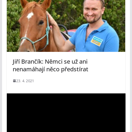
Jiří Brančík: Němci se už ani
nenamáhají něco předstírat
23. 4. 2021
V
i
d
e
o