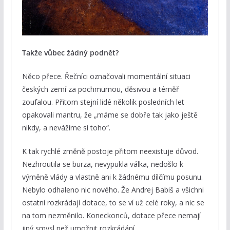
Takže vůbec žádný podnět?
Něco přece. Řečníci označovali momentální situaci
českých zemí za pochmurnou, děsivou a téměř
zoufalou. Přitom stejní lidé několik posledních let
opakovali mantru, že „máme se dobře tak jako ještě
nikdy, a nevážíme si toho“.
K tak rychlé změně postoje přitom neexistuje důvod.
Nezhroutila se burza, nevypukla válka, nedošlo k
výměně vlády a vlastně ani k žádnému dílčímu posunu.
Nebylo odhaleno nic nového. Že Andrej Babiš a všichni
ostatní rozkrádají dotace, to se ví už celé roky, a nic se
na tom nezměnilo. Koneckonců, dotace přece nemají
jiný smysl než umožnit rozkrádání.