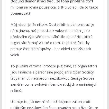
Odpůrci demonstrací tvrdí, že toho přibližně čtvrt
milionu se rovná pouze cca. 5 % u voleb. Jde to takto
poměřovat?
Můj názor je, že nikoliv. Dostat lidi na demonstraci je
něco jiného, než je dostat k volebním urnám. Je to
především výpověď o mediální síle a penězích, které
organizátoři mají. A také o tom, že pro ně fakticky
pracuje část státní správy – bez ohledu na výsledek
voleb.
To je velmi varovné, protože je zjevné, že organizátoři
jsou finančně a personálně propojeni s Open Society,
tedy mamutí nadnárodní neziskovkou George Sorose
zaměřenou na svrhávání demokratických a umírněných
režimů.
Ukazuje to, jak nesmírně potřebujeme zákon proti
politickým neziskovkám financovaným nebo řízeným ze