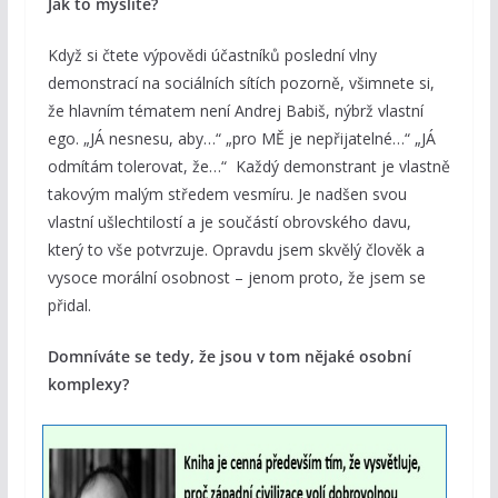
Jak to myslíte?
Když si čtete výpovědi účastníků poslední vlny
demonstrací na sociálních sítích pozorně, všimnete si,
že hlavním tématem není Andrej Babiš, nýbrž vlastní
ego. „JÁ nesnesu, aby…“ „pro MĚ je nepřijatelné…“ „JÁ
odmítám tolerovat, že…“ Každý demonstrant je vlastně
takovým malým středem vesmíru. Je nadšen svou
vlastní ušlechtilostí a je součástí obrovského davu,
který to vše potvrzuje. Opravdu jsem skvělý člověk a
vysoce morální osobnost – jenom proto, že jsem se
přidal.
Domníváte se tedy, že jsou v tom nějaké osobní
komplexy?