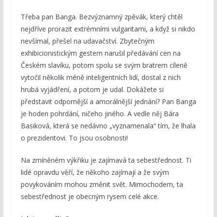
Třeba pan Banga. Bezvýznamný zpěvák, který chtěl
nejdříve prorazit extrémními vulgaritami, a když si nikdo
nevšímal, přešel na udavačství. Zbytečným
exhibicionistickým gestem narušil předávání cen na
Českém slavíku, potom spolu se svým bratrem cíleně
vytočil několik méně inteligentních lidí, dostal z nich
hrubá vyjádření, a potom je udal. Dokážete si
představit odpornější a amorálnější jednání? Pan Banga
je hoden pohrdání, ničeho jiného. A vedle něj Bára
Basiková, která se nedávno „vyznamenala“ tím, že lhala
o prezidentovi. To jsou osobnosti!
Na zmíněném výkřiku je zajímavá ta sebestřednost. Ti
lidé opravdu věří, že někoho zajímají a že svým
povykováním mohou změnit svět. Mimochodem, ta
sebestřednost je obecným rysem celé akce.