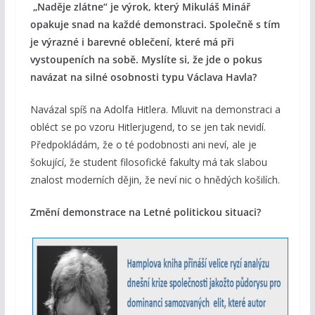
„Naděje zlátne“ je výrok, který Mikuláš Minář
opakuje snad na každé demonstraci. Společně s tím
je výrazné i barevné oblečení, které má při
vystoupeních na sobě. Myslíte si, že jde o pokus
navázat na silné osobnosti typu Václava Havla?
Navázal spíš na Adolfa Hitlera. Mluvit na demonstraci a
obléct se po vzoru Hitlerjugend, to se jen tak nevidí.
Předpokládám, že o té podobnosti ani neví, ale je
šokující, že student filosofické fakulty má tak slabou
znalost moderních dějin, že neví nic o hnědých košilích.
Změní demonstrace na Letné politickou situaci?