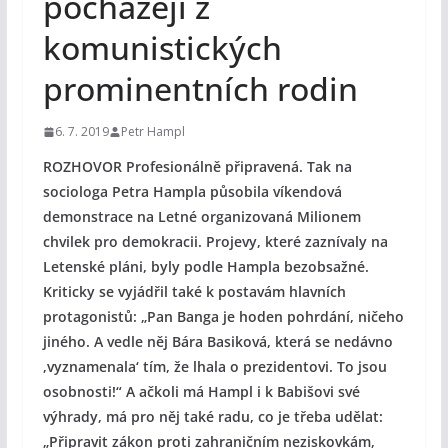
pocházejí z
komunistických
prominentních rodin
6. 7. 2019
Petr Hampl
ROZHOVOR Profesionálně připravená. Tak na
sociologa Petra Hampla působila víkendová
demonstrace na Letné organizovaná Milionem
chvilek pro demokracii. Projevy, které zaznívaly na
Letenské pláni, byly podle Hampla bezobsažné.
Kriticky se vyjádřil také k postavám hlavních
protagonistů: „Pan Banga je hoden pohrdání, ničeho
jiného. A vedle něj Bára Basiková, která se nedávno
‚vyznamenala‘ tím, že lhala o prezidentovi. To jsou
osobnosti!“ A ačkoli má Hampl i k Babišovi své
výhrady, má pro něj také radu, co je třeba udělat:
„Připravit zákon proti zahraničním neziskovkám,