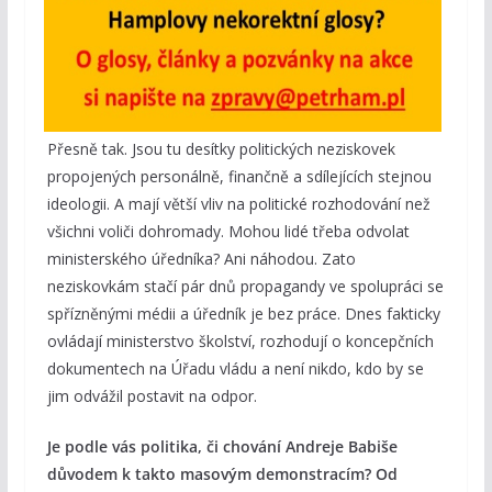
Přesně tak. Jsou tu desítky politických neziskovek
propojených personálně, finančně a sdílejících stejnou
ideologii. A mají větší vliv na politické rozhodování než
všichni voliči dohromady. Mohou lidé třeba odvolat
ministerského úředníka? Ani náhodou. Zato
neziskovkám stačí pár dnů propagandy ve spolupráci se
spřízněnými médii a úředník je bez práce. Dnes fakticky
ovládají ministerstvo školství, rozhodují o koncepčních
dokumentech na Úřadu vládu a není nikdo, kdo by se
jim odvážil postavit na odpor.
Je podle vás politika, či chování Andreje Babiše
důvodem k takto masovým demonstracím? Od