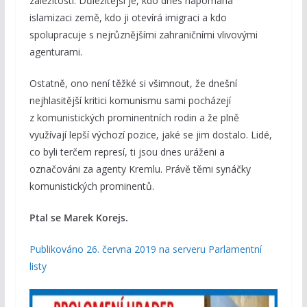
záležitosti. Důležitější je, kdo dnes napomáhá
islamizaci země, kdo ji otevírá imigraci a kdo
spolupracuje s nejrůznějšími zahraničními vlivovými
agenturami.
Ostatně, ono není těžké si všimnout, že dnešní
nejhlasitější kritici komunismu sami pocházejí
z komunistických prominentních rodin a že plně
využívají lepší výchozí pozice, jaké se jim dostalo. Lidé,
co byli terčem represí, ti jsou dnes uráženi a
označováni za agenty Kremlu. Právě těmi synáčky
komunistických prominentů.
Ptal se Marek Korejs.
Publikováno 26. června 2019 na serveru Parlamentní
listy