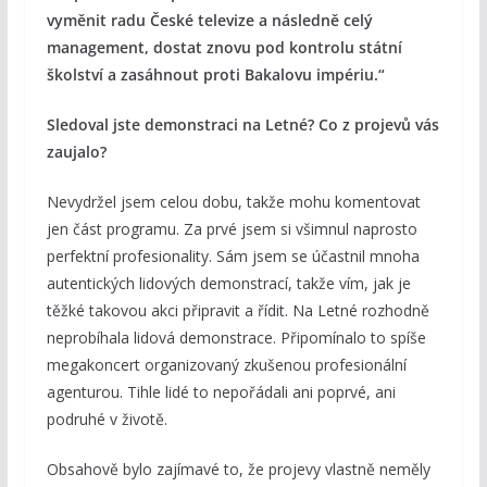
vyměnit radu České televize a následně celý
management, dostat znovu pod kontrolu státní
školství a zasáhnout proti Bakalovu impériu.“
Sledoval jste demonstraci na Letné? Co z projevů vás
zaujalo?
Nevydržel jsem celou dobu, takže mohu komentovat
jen část programu. Za prvé jsem si všimnul naprosto
perfektní profesionality. Sám jsem se účastnil mnoha
autentických lidových demonstrací, takže vím, jak je
těžké takovou akci připravit a řídit. Na Letné rozhodně
neprobíhala lidová demonstrace. Připomínalo to spíše
megakoncert organizovaný zkušenou profesionální
agenturou. Tihle lidé to nepořádali ani poprvé, ani
podruhé v životě.
Obsahově bylo zajímavé to, že projevy vlastně neměly