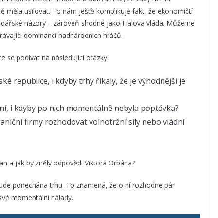
ě měla usilovat. To nám ještě komplikuje fakt, že ekonomičtí
odářské názory – zároveň shodné jako Fialova vláda. Můžeme
rávající dominanci nadnárodních hráčů.
 se podívat na následující otázky:
é republice, i kdyby trhy říkaly, že je výhodnější je
ání, i kdyby po nich momentálně nebyla poptávka?
raniční firmy rozhodovat volnotržní síly nebo vládní
an a jak by zněly odpovědi Viktora Orbána?
bude ponechána trhu. To znamená, že o ní rozhodne pár
své momentální nálady.