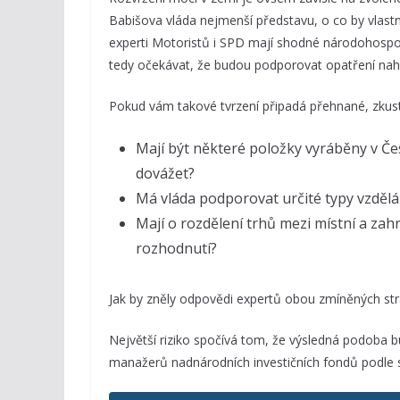
Babišova vláda nejmenší představu, o co by vlastn
experti Motoristů i SPD mají shodné národohosp
tedy očekávat, že budou podporovat opatření nah
Pokud vám takové tvrzení připadá přehnané, zkuste
Mají být některé položky vyráběny v Česk
dovážet?
Má vláda podporovat určité typy vzděl
Mají o rozdělení trhů mezi místní a zah
rozhodnutí?
Jak by zněly odpovědi expertů obou zmíněných str
Největší riziko spočívá tom, že výsledná podoba 
manažerů nadnárodních investičních fondů podle 