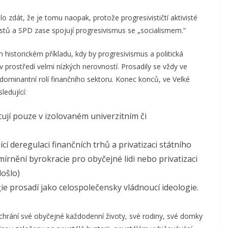
 zdát, že je tomu naopak, protože progresivističtí aktivisté
istů a SPD zase spojují progresivismus se „socialismem.“
historickém příkladu, kdy by progresivismus a politická
v prostředí velmi nízkých nerovností. Prosadily se vždy ve
 dominantní rolí finančního sektoru. Konec konců, ve Velké
ledující:
tují pouze v izolovaném univerzitním či
í deregulaci finančních trhů a privatizaci státního
rnění byrokracie pro obyčejné lidi nebo privatizaci
ošlo)
ie prosadí jako celospolečensky vládnoucí ideologie.
dé chrání své obyčejné každodenní životy, své rodiny, své domky