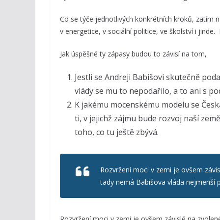
Co se týče jednotlivých konkrétních kroků, zatím 
v energetice, v sociální politice, ve školství i jin
Jak úspěšné ty zápasy budou to závisí na tom,
Jestli se Andreji Babišovi skutečně po
vlády se mu to nepodařilo, a to ani s 
K jakému mocenskému modelu se Česká r
ti, v jejichž zájmu bude rozvoj naší země 
toho, co tu ještě zbývá.
Rozvržení moci v zemi je ovšem záv
tady nemá Babišova vláda nejmenší př
Rozvržení moci v zemi je ovšem závislé na zvo