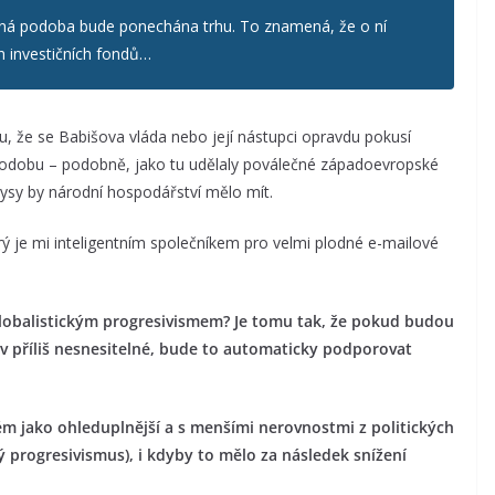
edná podoba bude ponechána trhu. To znamená, že o ní
 investičních fondů…
tu, že se Babišova vláda nebo její nástupci opravdu pokusí
 podobu – podobně, jako tu udělaly poválečné západoevropské
rysy by národní hospodářství mělo mít.
 je mi inteligentním společníkem pro velmi plodné e-mailové
globalistickým progresivismem? Je tomu tak, že pokud budou
rstev příliš nesnesitelné, bude to automaticky podporovat
ém jako ohleduplnější a s menšími nerovnostmi z politických
progresivismus), i kdyby to mělo za následek snížení