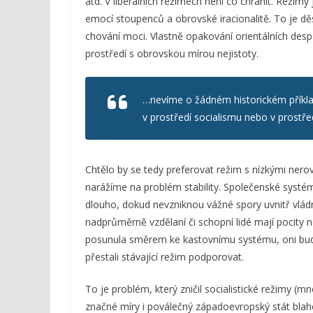
atd. V liberálních režimech není co chránit. Režim
emocí stoupenců a obrovské iracionalitě. To je děs
chování moci. Vlastně opakování orientálních desp
prostředí s obrovskou mírou nejistoty.
…nevíme o žádném historickém příklad
v prostředí socialismu nebo v prostře
Chtělo by se tedy preferovat režim s nízkými nero
narážíme na problém stability. Společenské systém
dlouho, dokud nevzniknou vážné spory uvnitř vládn
nadprůměrně vzdělaní či schopní lidé mají pocity ne
posunula směrem ke kastovnímu systému, oni budou 
přestali stávající režim podporovat.
To je problém, který zničil socialistické režimy (
značné míry i poválečný západoevropský stát blah