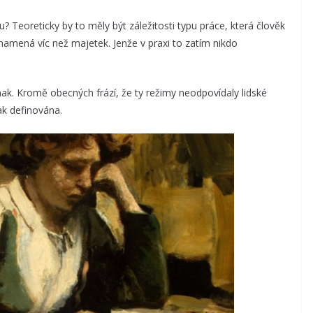
tu? Teoreticky by to měly být záležitosti typu práce, která člověk
znamená víc než majetek. Jenže v praxi to zatím nikdo
ak. Kromě obecných frází, že ty režimy neodpovídaly lidské
jak definována.