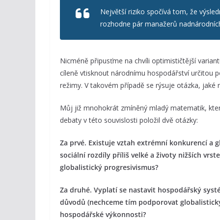
Největší riziko spočívá tom, že výsl
rozhodne pár manažerů nadnárodních
Nicméně připusťme na chvíli optimističtější varian
cíleně vtisknout národnímu hospodářství určitou
režimy. V takovém případě se rýsuje otázka, jaké 
Můj již mnohokrát zmíněný mladý matematik, který
debaty v této souvislosti položil dvě otázky:
Za prvé. Existuje vztah extrémní konkurencí a 
sociální rozdíly příliš velké a životy nižších v
globalistický progresivismus?
Za druhé. Vyplatí se nastavit hospodářský syst
důvodů (nechceme tím podporovat globalistický 
hospodářské výkonnosti?