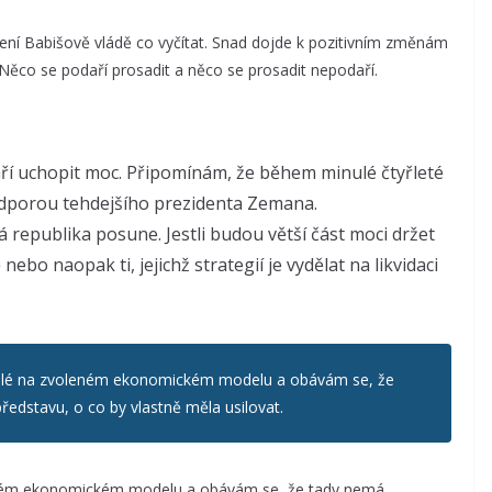
není Babišově vládě co vyčítat. Snad dojde k pozitivním změnám
de. Něco se podaří prosadit a něco se prosadit nepodaří.
daří uchopit moc. Připomínám, že během minulé čtyřleté
podporou tehdejšího prezidenta Zemana.
epublika posune. Jestli budou větší část moci držet
nebo naopak ti, jejichž strategií je vydělat na likvidaci
islé na zvoleném ekonomickém modelu a obávám se, že
edstavu, o co by vlastně měla usilovat.
leném ekonomickém modelu a obávám se, že tady nemá