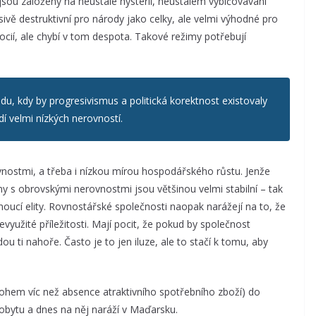
y jsou založeny na neustálé hysterii, neustálém vybičovávání
ivě destruktivní pro národy jako celky, ale velmi výhodné pro
ocií, ale chybí v tom despota. Takové režimy potřebují
u, kdy by progresivismus a politická korektnost existovaly
dí velmi nízkých nerovností.
vnostmi, a třeba i nízkou mírou hospodářského růstu. Jenže
y s obrovskými nerovnostmi jsou většinou velmi stabilní – tak
oucí elity. Rovnostářské společnosti naopak narážejí na to, že
využité příležitosti. Mají pocit, že pokud by společnost
ti nahoře. Často je to jen iluze, ale to stačí k tomu, aby
mnohem víc než absence atraktivního spotřebního zboží) do
obytu a dnes na něj naráží v Maďarsku.