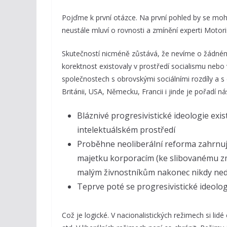
Pojďme k první otázce. Na první pohled by se mohlo
neustále mluví o rovnosti a zmínění experti Motor
Skutečností nicméně zůstává, že nevíme o žádném 
korektnost existovaly v prostředí socialismu nebo 
společnostech s obrovskými sociálními rozdíly a s
Británii, USA, Německu, Francii i jinde je pořadí nás
Bláznivé progresivistické ideologie exis
intelektuálském prostředí
Proběhne neoliberální reforma zahrnujíc
majetku korporacím (ke slibovanému zmí
malým živnostníkům nakonec nikdy ned
Teprve poté se progresivistické ideolog
Což je logické. V nacionalistických režimech si li