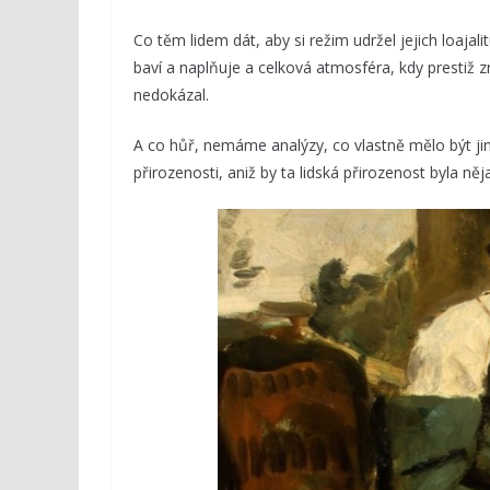
Co těm lidem dát, aby si režim udržel jejich loajali
baví a naplňuje a celková atmosféra, kdy prestiž 
nedokázal.
A co hůř, nemáme analýzy, co vlastně mělo být jin
přirozenosti, aniž by ta lidská přirozenost byla ně