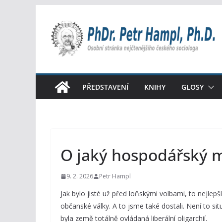
Přeskočit
na
obsah
PŘEDSTAVENÍ
KNIHY
GLOSY
O jaký hospodářský 
9. 2. 2026
Petr Hampl
Jak bylo jisté už před loňskými volbami, to nejlep
občanské války. A to jsme také dostali. Není to situ
byla země totálně ovládaná liberální oligarchií.