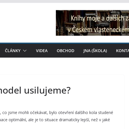
ČLÁNKY
VIDEA
OBCHOD
JNA (ŠKOLA)
KONT
model usilujeme?
ší, co jsme mohli očekávat, bylo otevření dalšího kola studené
ace optimální, ale je to situace dramaticky lepší, než v jaké