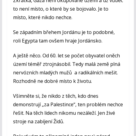
Zkrátka, Gaza není okupované území a už vůbec
to není místo, o které by se bojovalo. Je to
místo, které nikdo nechce.
Se západním břehem Jordánu je to podobné,
roli Egypta tam ovšem hraje Jordánsko.
A ještě něco. Od 60. let se počet obyvatel oněch
území téměř ztrojnásobil. Tedy malá země plná
nervózních mladých mužů a radikálních mešit.
Rozhodně ne dobré místo k životu.
Všimněte si, že nikdo z těch, kdo dnes
demonstrují „za Palestince“, ten problém nechce
řešit. Na těch lidech nikomu nezáleží. Jen živé
stroje na zabíjení Židů.