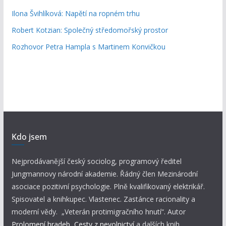
Ilona Švihlíková: Napětí na ropném trhu
Robert Kotzian: Společný středomořský prostor
Rozhovor Petra Hampla s Martinem Konvičkou
Kdo jsem
Nejprodávanější český sociolog, programový ředitel
Jungmannovy národní akademie. Řádný člen Mezinárodní
asociace pozitivní psychologie. Plně kvalifikovaný elektrikář.
Spisovatel a knihkupec. Vlastenec. Zastánce racionality a
moderní vědy. „Veterán protimigračního hnutí“. Autor
Prolomení hradeb
,
Cesty z nevolnictví
a dalších knih.