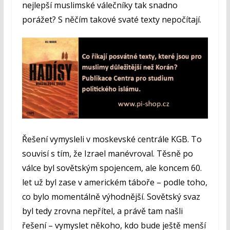
nejlepší muslimské válečníky tak snadno
porážet? S něčím takové svaté texty nepočítají.
Řešení vymysleli v moskevské centrále KGB. To
souvisí s tím, že Izrael manévroval. Těsně po
válce byl sovětským spojencem, ale koncem 60.
let už byl zase v americkém táboře – podle toho,
co bylo momentálně výhodnější. Sovětský svaz
byl tedy zrovna nepřítel, a právě tam našli
řešení – vymyslet někoho, kdo bude ještě menší