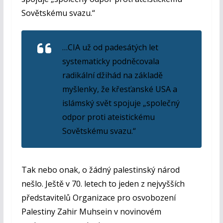
Sovětskému svazu.“
…CIA už od padesátých let
systematicky podněcovala
radikální džihád na základě
myšlenky, že křesťanské USA a
islámský svět spojuje „společný
odpor proti ateistickému
Sovětskému svazu.“
Tak nebo onak, o žádný palestinský národ
nešlo. Ještě v 70. letech to jeden z nejvyšších
představitelů Organizace pro osvobození
Palestiny Zahir Muhsein v novinovém