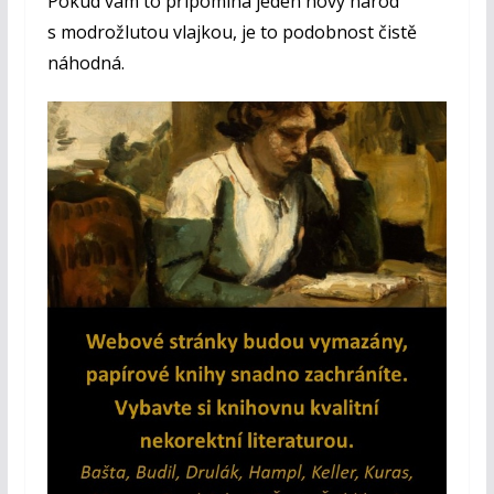
Pokud vám to připomíná jeden nový národ
s modrožlutou vlajkou, je to podobnost čistě
náhodná.