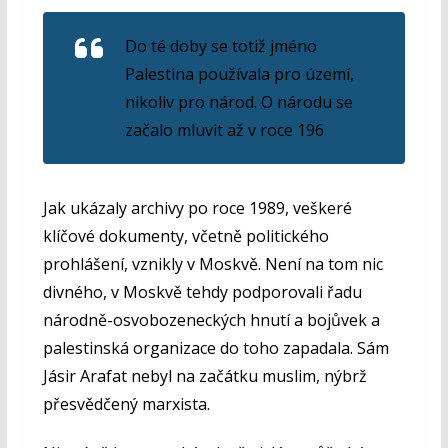
Do té doby se totiž jméno
Palestina používala pro území,
nikoliv pro národ. O národu se
začalo mluvit až v roce 196
Jak ukázaly archivy po roce 1989, veškeré
klíčové dokumenty, včetně politického
prohlášení, vznikly v Moskvě. Není na tom nic
divného, v Moskvě tehdy podporovali řadu
národně-osvobozeneckých hnutí a bojůvek a
palestinská organizace do toho zapadala. Sám
Jásir Arafat nebyl na začátku muslim, nýbrž
přesvědčený marxista.