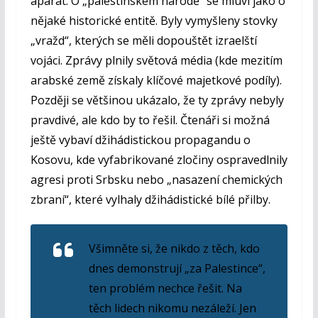
aparát. O „palestinském národě“ se mluví jako o
nějaké historické entitě. Byly vymyšleny stovky
„vražd“, kterých se měli dopouštět izraelští
vojáci. Zprávy plnily světová média (kde mezitím
arabské země získaly klíčové majetkové podíly).
Později se většinou ukázalo, že ty zprávy nebyly
pravdivé, ale kdo by to řešil. Čtenáři si možná
ještě vybaví džihádistickou propagandu o
Kosovu, kde vyfabrikované zločiny ospravedlnily
agresi proti Srbsku nebo „nasazení chemických
zbraní“, které vylhaly džihádistické bílé přilby.
Všimněte si, že nikdo z těch, kdo
dnes demonstrují „za Palestince“,
ten problém nechce řešit. Na
těch lidech nikomu nezáleží. Jen