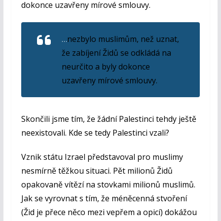
dokonce uzavřeny mírové smlouvy.
nezbylo muslimům, než uznat,
…
že zabíjení Židů se odkládá na
neurčito a byly dokonce
uzavřeny mírové smlouvy.
Skončili jsme tím, že žádní Palestinci tehdy ještě
neexistovali. Kde se tedy Palestinci vzali?
Vznik státu Izrael představoval pro muslimy
nesmírně těžkou situaci. Pět milionů Židů
opakovaně vítězí na stovkami milionů muslimů.
Jak se vyrovnat s tím, že méněcenná stvoření
(Žid je přece něco mezi vepřem a opicí) dokážou