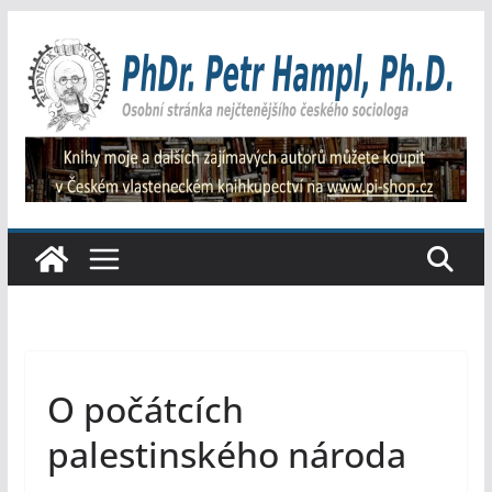
Přeskočit
na
obsah
O počátcích
palestinského národa