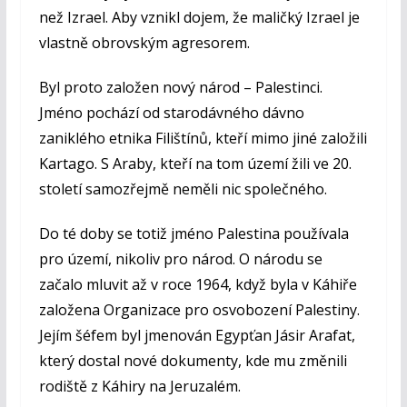
než Izrael. Aby vznikl dojem, že maličký Izrael je
vlastně obrovským agresorem.
Byl proto založen nový národ – Palestinci.
Jméno pochází od starodávného dávno
zaniklého etnika Filištínů, kteří mimo jiné založili
Kartago. S Araby, kteří na tom území žili ve 20.
století samozřejmě neměli nic společného.
Do té doby se totiž jméno Palestina používala
pro území, nikoliv pro národ. O národu se
začalo mluvit až v roce 1964, když byla v Káhiře
založena Organizace pro osvobození Palestiny.
Jejím šéfem byl jmenován Egypťan Jásir Arafat,
který dostal nové dokumenty, kde mu změnili
rodiště z Káhiry na Jeruzalém.