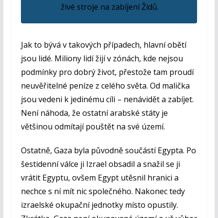
živé stroje na zabíjení Židů.
Jak to bývá v takových případech, hlavní obětí
jsou lidé. Miliony lidí žijí v zónách, kde nejsou
podmínky pro dobrý život, přestože tam proudí
neuvěřitelné peníze z celého světa. Od malička
jsou vedeni k jedinému cíli – nenávidět a zabíjet.
Není náhoda, že ostatní arabské státy je
většinou odmítají pouštět na své území.
Ostatně, Gaza byla původně součástí Egypta. Po
šestidenní válce ji Izrael obsadil a snažil se ji
vrátit Egyptu, ovšem Egypt utěsnil hranici a
nechce s ní mít nic společného. Nakonec tedy
izraelské okupační jednotky místo opustily.