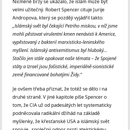
Nicméně brzy se ukázalo, že islám může být
velmi užitečný. Robert Spencer cituje Jurije
Andropova, který se později vyjádřil takto:
„Islámský svět byl čekající Petriho miskou, v níž jsme
mohli pěstovat virulentní kmen nenávisti k Americe,
vypěstovaný z bakterií marxisticko-leninského
myšlení. Islámský antisemitismus byl hluboký…
Stačilo jen stále opakovat naše témata – že Spojené
státy a Izrael jsou fašistické, imperiálně-sionistické
země financované bohatými Židy.“
Je ovšem třeba přiznat, že totéž se dělo i na
druhé straně. V jiné kapitole píše Spencer o
tom, že CIA už od padesátých let systematicky
podněcovala radikální džihád na základě
myšlenky, že křesťanské USA a islámský svět
spojuje „společný odpor proti ateistickému