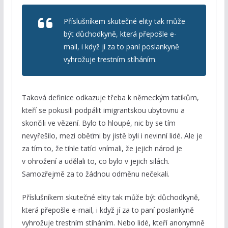
Příslušníkem skutečné elity tak může
být důchodkyně, která přepošle e-
mail, i když jí za to paní poslankyně
vyhrožuje trestním stíháním.
Taková definice odkazuje třeba k německým tatíkům,
kteří se pokusili podpálit imigrantskou ubytovnu a
skončili ve vězení. Bylo to hloupé, nic by se tím
nevyřešilo, mezi oběťmi by jistě byli i nevinní lidé. Ale je
za tím to, že tihle tatíci vnímali, že jejich národ je
v ohrožení a udělali to, co bylo v jejich silách.
Samozřejmě za to žádnou odměnu nečekali.
Příslušníkem skutečné elity tak může být důchodkyně,
která přepošle e-mail, i když jí za to paní poslankyně
vyhrožuje trestním stíháním. Nebo lidé, kteří anonymně