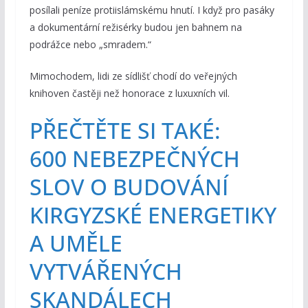
posílali peníze protiislámskému hnutí. I když pro pasáky
a dokumentární režisérky budou jen bahnem na
podrážce nebo „smradem.“
Mimochodem, lidi ze sídlišť chodí do veřejných
knihoven častěji než honorace z luxuxních vil.
PŘEČTĚTE SI TAKÉ:
600 NEBEZPEČNÝCH
SLOV O BUDOVÁNÍ
KIRGYZSKÉ ENERGETIKY
A UMĚLE
VYTVÁŘENÝCH
SKANDÁLECH