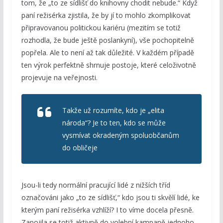
tom, že „to ze sídlišť do knihovny chodit nebude.“ Když
paní režisérka zjistila, že by jí to mohlo zkomplikovat
připravovanou politickou kariéru (mezitím se totiž
rozhodla, že bude ještě poslankyní), vše pochopitelně
popřela. Ale to není až tak důležité. V každém případě
ten výrok perfektně shrnuje postoje, které celoživotně
projevuje na veřejnosti.
Takže už rozumíte, kdo je „elita
národa“? Je to ten, kdo se může
vysmívat okradeným spoluobčanům
do obličeje
Jsou-li tedy normální pracující lidé z nižších tříd
označováni jako „to ze sídlišť,“ kdo jsou ti skvělí lidé, ke
kterým paní režisérka vzhlíží? I to víme docela přesně.
Zapojila se totiž aktivně do volební kampaně jednoho