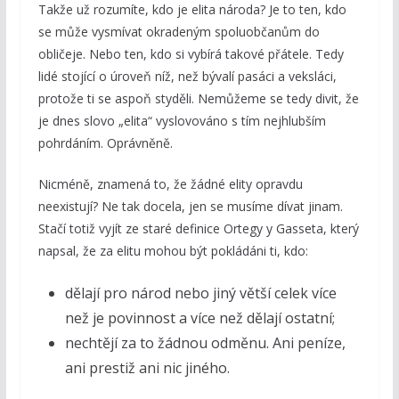
Takže už rozumíte, kdo je elita národa? Je to ten, kdo
se může vysmívat okradeným spoluobčanům do
obličeje. Nebo ten, kdo si vybírá takové přátele. Tedy
lidé stojící o úroveň níž, než bývalí pasáci a veksláci,
protože ti se aspoň styděli. Nemůžeme se tedy divit, že
je dnes slovo „elita“ vyslovováno s tím nejhlubším
pohrdáním. Oprávněně.
Nicméně, znamená to, že žádné elity opravdu
neexistují? Ne tak docela, jen se musíme dívat jinam.
Stačí totiž vyjít ze staré definice Ortegy y Gasseta, který
napsal, že za elitu mohou být pokládáni ti, kdo:
dělají pro národ nebo jiný větší celek více
než je povinnost a více než dělají ostatní;
nechtějí za to žádnou odměnu. Ani peníze,
ani prestiž ani nic jiného.