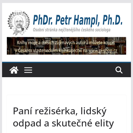
Přeskočit
na
obsah
Paní režisérka, lidský
odpad a skutečné elity