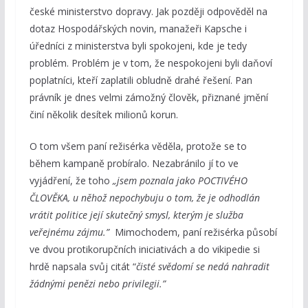
české ministerstvo dopravy. Jak později odpověděl na
dotaz Hospodářských novin, manažeři Kapsche i
úředníci z ministerstva byli spokojeni, kde je tedy
problém. Problém je v tom, že nespokojeni byli daňoví
poplatníci, kteří zaplatili obludně drahé řešení. Pan
právník je dnes velmi zámožný člověk, přiznané jmění
činí několik desítek milionů korun.
O tom všem paní režisérka věděla, protože se to
během kampaně probíralo. Nezabránilo jí to ve
vyjádření, že toho
„
jsem poznala jako POCTIVÉHO
ČLOVĚKA, u něhož nepochybuju o tom, že je odhodlán
vrátit politice její skutečný smysl, kterým je služba
veřejnému zájmu.”
Mimochodem, paní režisérka působí
ve dvou protikorupčních iniciativách a do vikipedie si
hrdě napsala svůj citát “
čisté svědomí se nedá nahradit
žádnými penězi nebo privilegii.”