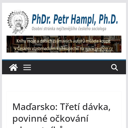
Přeskočit
na
obsah
Maďarsko: Třetí dávka,
povinné očkování