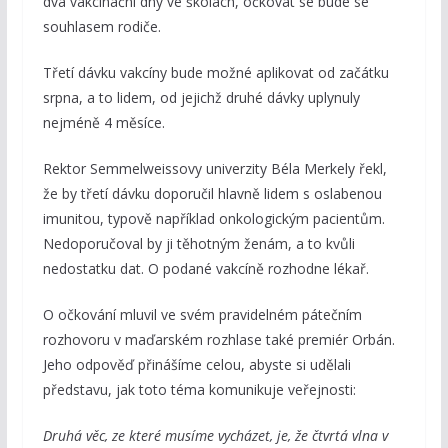
dva vakcinační dny ve školách, očkovat se bude se
souhlasem rodiče.
Třetí dávku vakcíny bude možné aplikovat od začátku
srpna, a to lidem, od jejichž druhé dávky uplynuly
nejméně 4 měsíce.
Rektor Semmelweissovy univerzity Béla Merkely řekl,
že by třetí dávku doporučil hlavně lidem s oslabenou
imunitou, typově například onkologickým pacientům.
Nedoporučoval by ji těhotným ženám, a to kvůli
nedostatku dat. O podané vakcíně rozhodne lékař.
O očkování mluvil ve svém pravidelném pátečním
rozhovoru v maďarském rozhlase také premiér Orbán.
Jeho odpověď přinášíme celou, abyste si udělali
představu, jak toto téma komunikuje veřejnosti:
Druhá věc, ze které musíme vycházet, je, že čtvrtá vlna v