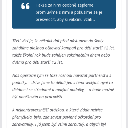
Takže za nimi osobně zajdeme,
promluvíme s nimi a pokusíme se je
přesvědčit, aby si vakcínu vzali…
Třetí věcí je, že několik dní před nástupem do školy
zahájíme plošnou očkovací kampaň pro děti starší 12 let,
takže školní rok bude zahájen vakcinačním dnem nebo
dvěma pro děti starší 12 let.
Náš operační tým se také rozhodl navázat partnerství s
podniky, – dříve jsme to dělali jen s těmi velkými, nyní to
děláme i se středními a malými podniky, – a bude možné
být naočkován na pracovišti.
A nejkontroverznější otázkou, o které vláda nejvíce
přemýšlela, bylo, zda zavést povinné očkování pro
zdravotníky. I já jsem byl velmi zarputilý, a abych byl