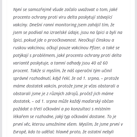
Nyní se samozřejmě všude začalo uvažovat o tom, jaké
procento ochrany proti viru delta poskytují stávající
vakcíny. Dnešní ranní monitoring jsem zahájil tím, že
jsem se podíval na izraelské údaje, jsou na špici a byli na
špici, pokud jde o proočkovanost. Neočkují čínskou a
ruskou vakcínou, očkují pouze vakcínou Pfizer, a také se
potýkají s problémem, jaké procento ochrany proti delta
variantě poskytuje, a tamní odhady jsou 40 až 60
procent. Takže si myslím, že náš operační tým učinil
správné rozhodnutí, když řekl, že od 1. srpna, – protože
máme dostatek vakcín, protože jsme je včas obstarali a
obstarali jsme je z různých zdrojů, pročež jich máme
dostatek, – od 1. srpna může každý maďarský občan
požádat o třetí očkování a po konzultaci s místním
lékařem se rozhodne, jaký typ očkování dostane. To je
první věc, kterou umožníme všem. Myslím, že jsme první v
Evropě, kdo to udělal; hlavně proto, že ostatní nebyli