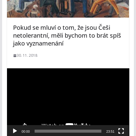
Pokud se mluví o tom, že jsou Češi
netolerantní, měli bychom to brát spíš
jako vyznamenání
30. 11. 2018
V
i
d
e
o
p
ř
e
00:00
23:51
h