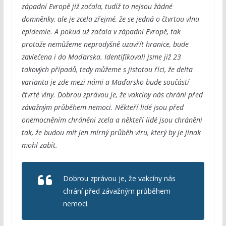
západní Evropě již začala, tudíž to nejsou žádné
domněnky, ale je zcela zřejmé, že se jedná o čtvrtou vlnu
epidemie. A pokud už začala v západní Evropě, tak
protože nemůžeme neprodyšně uzavřít hranice, bude
zavlečena i do Maďarska. Identifikovali jsme již 23
takových případů, tedy můžeme s jistotou říci, že delta
varianta je zde mezi námi a Maďarsko bude součástí
čtvrté vlny. Dobrou zprávou je, že vakcíny nás chrání před
závažným průběhem nemoci. Někteří lidé jsou před
onemocněním chráněni zcela a někteří lidé jsou chráněni
tak, že budou mít jen mírný průběh viru, který by je jinak
mohl zabít.
Dobrou zprávou je, že vakcíny nás
chrání před závažným průběhem
nemoci.