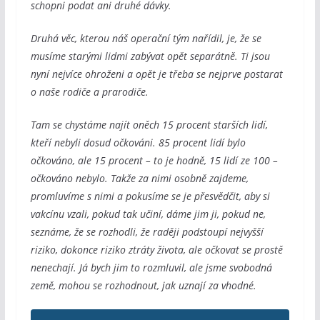
schopni podat ani druhé dávky.
Druhá věc, kterou náš operační tým nařídil, je, že se
musíme starými lidmi zabývat opět separátně. Ti jsou
nyní nejvíce ohroženi a opět je třeba se nejprve postarat
o naše rodiče a prarodiče.
Tam se chystáme najít oněch 15 procent starších lidí,
kteří nebyli dosud očkováni. 85 procent lidí bylo
očkováno, ale 15 procent – to je hodně, 15 lidí ze 100 –
očkováno nebylo. Takže za nimi osobně zajdeme,
promluvíme s nimi a pokusíme se je přesvědčit, aby si
vakcínu vzali, pokud tak učiní, dáme jim ji, pokud ne,
seznáme, že se rozhodli, že raději podstoupí nejvyšší
riziko, dokonce riziko ztráty života, ale očkovat se prostě
nenechají. Já bych jim to rozmluvil, ale jsme svobodná
země, mohou se rozhodnout, jak uznají za vhodné.