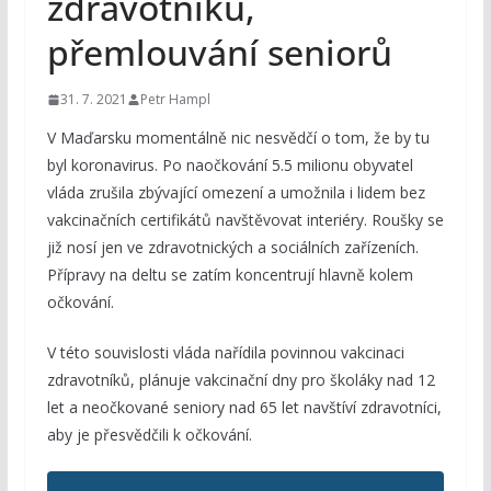
zdravotníků,
přemlouvání seniorů
31. 7. 2021
Petr Hampl
V Maďarsku momentálně nic nesvědčí o tom, že by tu
byl koronavirus. Po naočkování 5.5 milionu obyvatel
vláda zrušila zbývající omezení a umožnila i lidem bez
vakcinačních certifikátů navštěvovat interiéry. Roušky se
již nosí jen ve zdravotnických a sociálních zařízeních.
Přípravy na deltu se zatím koncentrují hlavně kolem
očkování.
V této souvislosti vláda nařídila povinnou vakcinaci
zdravotníků, plánuje vakcinační dny pro školáky nad 12
let a neočkované seniory nad 65 let navštíví zdravotníci,
aby je přesvědčili k očkování.