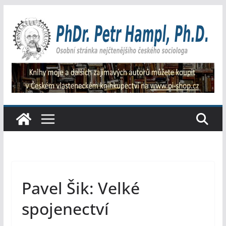
Přeskočit
na
obsah
Pavel Šik: Velké
spojenectví