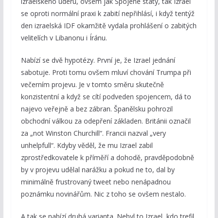
izraelského úderu, ovšem jak Spojené státy, tak Izrael
se oproti normální praxi k zabití nepřihlásí, i když tentýž
den izraelská IDF okamžitě vydala prohlášení o zabitých
velitelích v Libanonu i Íránu.
Nabízí se dvě hypotézy. První je, že Izrael jednání
sabotuje. Proti tomu ovšem mluví chování Trumpa při
večerním projevu. Je v tomto směru skutečně
konzistentní a když se cítí podveden spojencem, dá to
najevo veřejně a bez zábran. Španělsku pohrozil
obchodní válkou za odepření základen. Británii označil
za „not Winston Churchill“. Francii nazval „very
unhelpfull“. Kdyby věděl, že mu Izrael zabil
zprostředkovatele k příměří a dohodě, pravděpodobně
by v projevu udělal narážku a pokud ne to, dal by
minimálně frustrovaný tweet nebo nenápadnou
poznámku novinářům. Nic z toho se ovšem nestalo.
A tak se nabízí druhá varianta. Nebyl to Izrael, kdo trefil