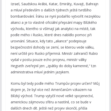
Izrael, Saudskou Arábii, Katar, Emiráty, Kuvajt, Bahrajn
a mluví především o dalších týdnech ještě tvrdšího
bombardování. Íránu se nyní podařilo vytvořit nezvyklou
alianci a je to vlastně oficiální přepsání mapy Blízkého
východu, kterého si všímají jak analytici na místě, tak
podle mého i Rusko, které dnes nabídlo pomoc při
urovnání. Situace, kdy tato „aliance“ podepisuje
bezpečnostní dohody se zemí, se kterou vede válku,
není určitě pro Rusko příjemná. Ministr zahraničí Rubio
vydal v postu pouze echo projevu, ministr války
Hegseth zveřejnil jen: „zpátky do doby kamenné,“ tzn
administrativa mluví jedním jazykem.
Komu byl tedy podle mého Trumpův projev určen? Můj
dojem je, že byl více než Američanům vzkazem na
Blízký východ. Trump vytyčil nové velké spojenectví,
americkou zájmovou sféru a nastínil, co se bude v
dalších dnech dít. Ještě než projev skončil, přišla