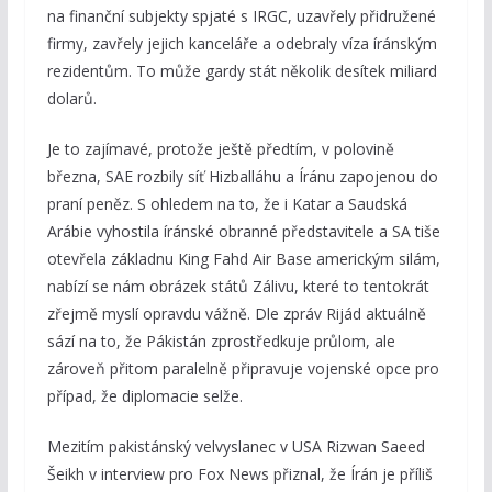
na finanční subjekty spjaté s IRGC, uzavřely přidružené
firmy, zavřely jejich kanceláře a odebraly víza íránským
rezidentům. To může gardy stát několik desítek miliard
dolarů.
Je to zajímavé, protože ještě předtím, v polovině
března, SAE rozbily síť Hizballáhu a Íránu zapojenou do
praní peněz. S ohledem na to, že i Katar a Saudská
Arábie vyhostila íránské obranné představitele a SA tiše
otevřela základnu King Fahd Air Base americkým silám,
nabízí se nám obrázek států Zálivu, které to tentokrát
zřejmě myslí opravdu vážně. Dle zpráv Rijád aktuálně
sází na to, že Pákistán zprostředkuje průlom, ale
zároveň přitom paralelně připravuje vojenské opce pro
případ, že diplomacie selže.
Mezitím pakistánský velvyslanec v USA Rizwan Saeed
Šeikh v interview pro Fox News přiznal, že Írán je příliš