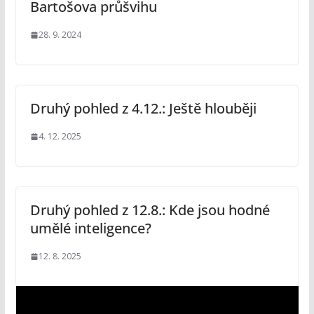
Bartošova průšvihu
28. 9. 2024
Druhý pohled z 4.12.: Ještě hlouběji
4. 12. 2025
Druhý pohled z 12.8.: Kde jsou hodné
umělé inteligence?
12. 8. 2025
V
i