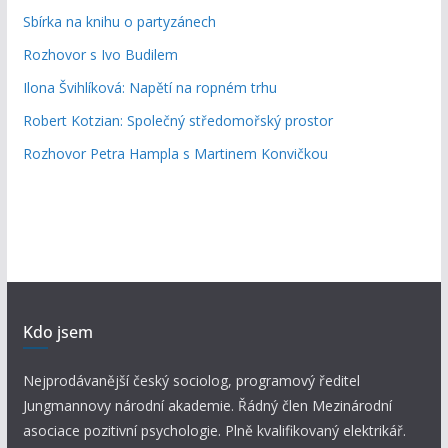
Sbírka na knihu o partyzánech
Rozhovor s Ivo Budilem
Ilona Švihlíková: Napětí na ropném trhu
Robert Kotzian: Společný středomořský prostor
Rozhovor Petra Hampla s Martinem Konvičkou
Kdo jsem
Nejprodávanější český sociolog, programový ředitel
Jungmannovy národní akademie. Řádný člen Mezinárodní
asociace pozitivní psychologie. Plně kvalifikovaný elektrikář.