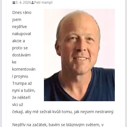
3. 4. 2026
Petr Hampl
Dnes ráno
jsem
nejdříve
nakupoval
akcie a
proto se
dostávám
ke
komentován
í projevu
Trumpa až
nyní a tuším,
že někteří
vlci už
čekají, aby mě sežrali kvůli tomu, jak nejsem nestranný.
Nejdřív na začátek, bavím se bláznivým světem, v