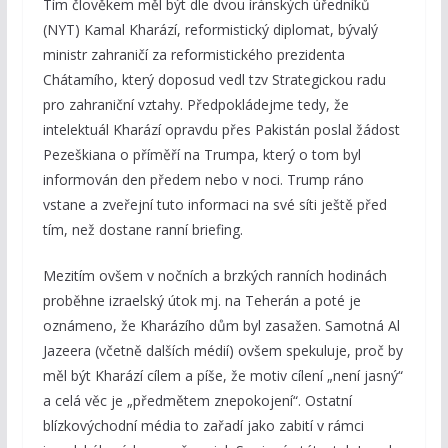
Tím člověkem měl být dle dvou íránských úředníků
(NYT) Kamal Kharází, reformistický diplomat, bývalý
ministr zahraničí za reformistického prezidenta
Chátamího, který doposud vedl tzv Strategickou radu
pro zahraniční vztahy. Předpokládejme tedy, že
intelektuál Kharází opravdu přes Pakistán poslal žádost
Pezeškiana o příměří na Trumpa, který o tom byl
informován den předem nebo v noci. Trump ráno
vstane a zveřejní tuto informaci na své síti ještě před
tím, než dostane ranní briefing.
Mezitím ovšem v nočních a brzkých ranních hodinách
proběhne izraelský útok mj. na Teherán a poté je
oznámeno, že Kharázího dům byl zasažen. Samotná Al
Jazeera (včetně dalších médií) ovšem spekuluje, proč by
měl být Kharází cílem a píše, že motiv cílení „není jasný“
a celá věc je „předmětem znepokojení“. Ostatní
blízkovýchodní média to zařadí jako zabití v rámci