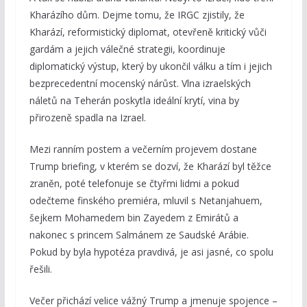
Kharázího dům. Dejme tomu, že IRGC zjistily, že
Kharází, reformistický diplomat, otevřeně kritický vůči
gardám a jejich válečné strategii, koordinuje
diplomatický výstup, který by ukončil válku a tím i jejich
bezprecedentní mocenský nárůst. Vlna izraelských
náletů na Teherán poskytla ideální krytí, vina by
přirozeně spadla na Izrael.
Mezi ranním postem a večerním projevem dostane
Trump briefing, v kterém se dozví, že Kharází byl těžce
zraněn, poté telefonuje se čtyřmi lidmi a pokud
odečteme finského premiéra, mluvil s Netanjahuem,
šejkem Mohamedem bin Zayedem z Emirátů a
nakonec s princem Salmánem ze Saudské Arábie.
Pokud by byla hypotéza pravdivá, je asi jasné, co spolu
řešili.
Večer přichází velice vážný Trump a jmenuje spojence –