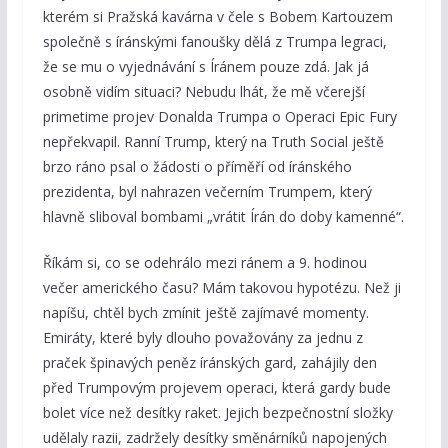
kterém si Pražská kavárna v čele s Bobem Kartouzem
společně s íránskými fanoušky dělá z Trumpa legraci,
že se mu o vyjednávání s Íránem pouze zdá. Jak já
osobně vidím situaci? Nebudu lhát, že mě včerejší
primetime projev Donalda Trumpa o Operaci Epic Fury
nepřekvapil. Ranní Trump, který na Truth Social ještě
brzo ráno psal o žádosti o příměří od íránského
prezidenta, byl nahrazen večerním Trumpem, který
hlavně sliboval bombami „vrátit Írán do doby kamenné“.
Říkám si, co se odehrálo mezi ránem a 9. hodinou
večer amerického času? Mám takovou hypotézu. Než ji
napíšu, chtěl bych zmínit ještě zajímavé momenty.
Emiráty, které byly dlouho považovány za jednu z
praček špinavých peněz íránských gard, zahájily den
před Trumpovým projevem operaci, která gardy bude
bolet více než desítky raket. Jejich bezpečnostní složky
udělaly razii, zadržely desítky směnárníků napojených