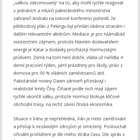
„válkou zdecimovaný“ na to, aby mohl rychle reagovat
v jednáních a mluvčí pakistánského ministerstva
zahraničí Andrabi na tiskové konferenci potvrdil, že
pětibodový plán z Pekingu byl předán oběma stranám i
dalším relevantním aktérům. Mediace je pro Islámábád
existenčním zájmem, protože hlavním dodavatelem
energií je Katar a dodávky procházejí Hormuzským
průlivem. Země na tom není dobře, vláda už nařídila 4
denní pracovní týden, jarní prázdniny pro školy, práci z
domova pro 50 % vládních zaměstnanců atd.
Pakistánské noviny Dawn zároveň přiznávají i
realistické limity Číny. Číňané podle nich mají zájem
rychle ukončit válku, protože Hormuz blokuje klíčové
obchodní trasy, na nichž závisí čínská ekonomika.
Situace v Íránu je nepřehledná, Írán je mistr zamlžování
a přístup k nezávislým zdrojům je omezený. Poslouchat
oficiální prohlášení je dle mého ztráta času. Dle zpráv z