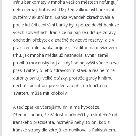
Íránu bankomaty v mnoha větších městech nefungují
nebo nemají hotovost. Už před válkou byl bankovní
systém v akutní krizi, Banka Ayandeh zkrachovala a
podle kritérií centrální banky bylo pouze devět bank ze
všech solventních. Írán sice na papíře udržuje zdravý
obchodní přebytek a značné devizové rezervy, ale v
praxi centrální banka bojuje s likviditou na devizovém
trhu. Jak mnohá média už naznačila, uvnitř země
probíhá mocenský boj a i když se nejvyšší vůdce ozval
přes Twitter, o jeho zdravotním stavu a reálné míře
autority panují velké otázky, protože gardy k němu
nechtějí pustit ani prezidenta a přístup k účtu na
Twitteru může mít kdokoliv.
A teď zpět ke včerejšímu dni a mé hypotéze.
Předpokládám, že žádost o příměří byla skutečně od
íránského prezidenta, nicméně nebyl to on, kdo z
íránské strany dle zdrojů komunikoval s Pakistánem.