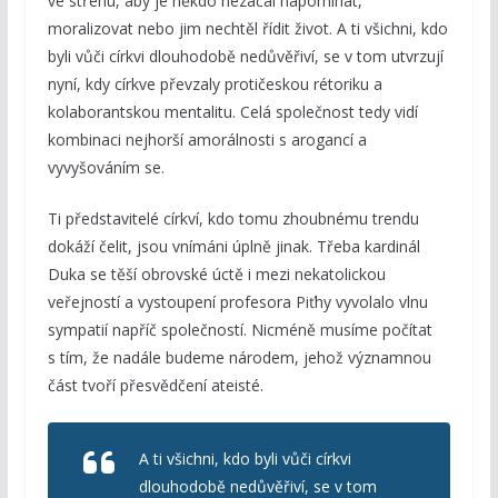
ve střehu, aby je někdo nezačal napomínat,
moralizovat nebo jim nechtěl řídit život. A ti všichni, kdo
byli vůči církvi dlouhodobě nedůvěřiví, se v tom utvrzují
nyní, kdy církve převzaly protičeskou rétoriku a
kolaborantskou mentalitu. Celá společnost tedy vidí
kombinaci nejhorší amorálnosti s arogancí a
vyvyšováním se.
Ti představitelé církví, kdo tomu zhoubnému trendu
dokáží čelit, jsou vnímáni úplně jinak. Třeba kardinál
Duka se těší obrovské úctě i mezi nekatolickou
veřejností a vystoupení profesora Piťhy vyvolalo vlnu
sympatií napříč společností. Nicméně musíme počítat
s tím, že nadále budeme národem, jehož významnou
část tvoří přesvědčení ateisté.
A ti všichni, kdo byli vůči církvi
dlouhodobě nedůvěřiví, se v tom