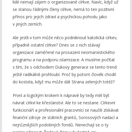
lidé nemají zájem o organizované církve. Navíc, když už
se stanou řádnými členy církve, nemá to ten pozitivní
přínos pro jejich zdraví a psychickou pohodu jako
v jiných zemích.
Ale jestli v tom může něco podniknout katolická církev,
případně ostatní církve? Dnes se z nich stávají
organizace zaměřené na prosazení neomarxistického
programu a na podporu islamizace. A musíme počítat
s tím, že s odchodem Dukovy generace se tento trend
ještě radikálně prohloubí. Proč by potom člověk chodil
do kostela, když mu může dát Strana zelených totéž?
První a logickým krokem k nápravě by tedy měl být
návrat církví ke křesťanství. Ale to se nestane. Církevní
funkcionáři a profesionální pracovníci se naučili získávat
finanční zdroje ze státních grantů, Sorosových nadací a
nejrůznějších podobných fondů. Nenechají se o ty