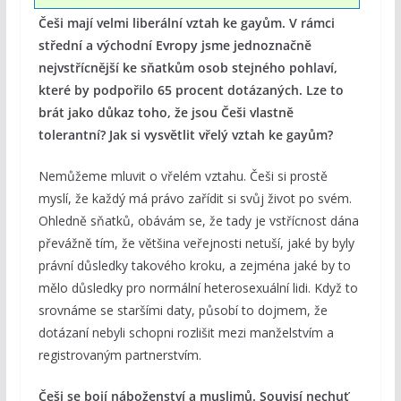
Češi mají velmi liberální vztah ke gayům. V rámci
střední a východní Evropy jsme jednoznačně
nejvstřícnější ke sňatkům osob stejného pohlaví,
které by podpořilo 65 procent dotázaných. Lze to
brát jako důkaz toho, že jsou Češi vlastně
tolerantní? Jak si vysvětlit vřelý vztah ke gayům?
Nemůžeme mluvit o vřelém vztahu. Češi si prostě
myslí, že každý má právo zařídit si svůj život po svém.
Ohledně sňatků, obávám se, že tady je vstřícnost dána
převážně tím, že většina veřejnosti netuší, jaké by byly
právní důsledky takového kroku, a zejména jaké by to
mělo důsledky pro normální heterosexuální lidi. Když to
srovnáme se staršími daty, působí to dojmem, že
dotázaní nebyli schopni rozlišit mezi manželstvím a
registrovaným partnerstvím.
Češi se bojí náboženství a muslimů. Souvisí nechuť