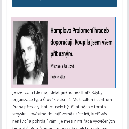
Jenže, co ti lidé mají dělat jiného než lhát? Kdyby
organizace typu Člověk v tísni či Multikulturní centrum
Praha přestaly lhát, musely být říkat něco v tomto
smyslu: Dovážíme do vaší země tisíce lidí, kteří vás
nenávidí a pohrdají vámi. Je mezi nimi řada vycvičených
teroristů. Pomůžeme jim, aby převzali kontrolu nad