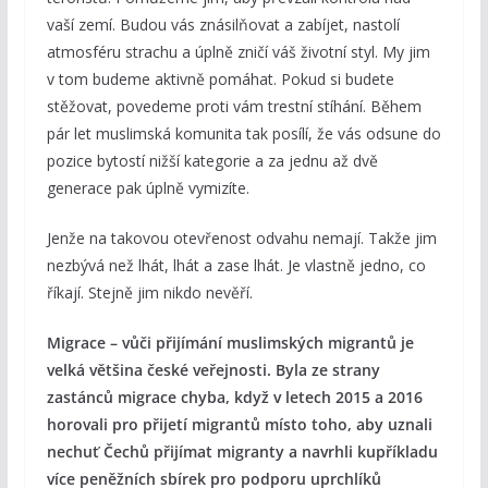
vaší zemí. Budou vás znásilňovat a zabíjet, nastolí
atmosféru strachu a úplně zničí váš životní styl. My jim
v tom budeme aktivně pomáhat. Pokud si budete
stěžovat, povedeme proti vám trestní stíhání. Během
pár let muslimská komunita tak posílí, že vás odsune do
pozice bytostí nižší kategorie a za jednu až dvě
generace pak úplně vymizíte.
Jenže na takovou otevřenost odvahu nemají. Takže jim
nezbývá než lhát, lhát a zase lhát. Je vlastně jedno, co
říkají. Stejně jim nikdo nevěří.
Migrace – vůči přijímání muslimských migrantů je
velká většina české veřejnosti. Byla ze strany
zastánců migrace chyba, když v letech 2015 a 2016
horovali pro přijetí migrantů místo toho, aby uznali
nechuť Čechů přijímat migranty a navrhli kupříkladu
více peněžních sbírek pro podporu uprchlíků