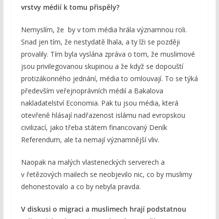
vrstvy médií k tomu přispěly?
Nemyslím, že by v tom média hrála významnou roli.
Snad jen tím, že nestydatě lhala, a ty lži se později
provalily. Tím byla vyslána zpráva o tom, že muslimové
jsou privilegovanou skupinou a že když se dopouští
protizákonného jednání, média to omlouvají. To se týká
především veřejnoprávních médií a Bakalova
nakladatelství Economia. Pak tu jsou média, která
otevřeně hlásají nadřazenost islámu nad evropskou
civilizací, jako třeba státem financovaný Deník
Referendum, ale ta nemají významnější vliv.
Naopak na malých vlasteneckých serverech a
v řetězových mailech se neobjevilo nic, co by muslimy
dehonestovalo a co by nebyla pravda.
V diskusi o migraci a muslimech hrají podstatnou