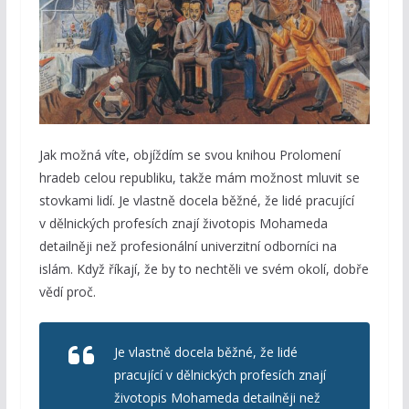
Jak možná víte, objíždím se svou knihou Prolomení
hradeb celou republiku, takže mám možnost mluvit se
stovkami lidí. Je vlastně docela běžné, že lidé pracující
v dělnických profesích znají životopis Mohameda
detailněji než profesionální univerzitní odborníci na
islám. Když říkají, že by to nechtěli ve svém okolí, dobře
vědí proč.
Je vlastně docela běžné, že lidé
pracující v dělnických profesích znají
životopis Mohameda detailněji než