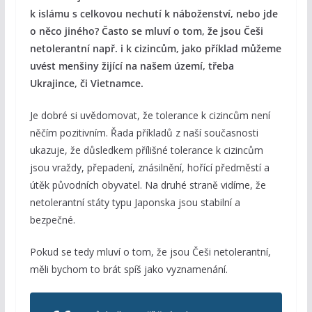
k islámu s celkovou nechutí k náboženství, nebo jde
o něco jiného? Často se mluví o tom, že jsou Češi
netolerantní např. i k cizincům, jako příklad můžeme
uvést menšiny žijící na našem území, třeba
Ukrajince, či Vietnamce.
Je dobré si uvědomovat, že tolerance k cizincům není
něčím pozitivním. Řada příkladů z naší současnosti
ukazuje, že důsledkem přílišné tolerance k cizincům
jsou vraždy, přepadení, znásilnění, hořící předměstí a
útěk původních obyvatel. Na druhé straně vidíme, že
netolerantní státy typu Japonska jsou stabilní a
bezpečné.
Pokud se tedy mluví o tom, že jsou Češi netolerantní,
měli bychom to brát spíš jako vyznamenání.