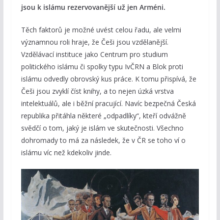
jsou k islámu rezervovanější už jen Arméni.
Těch faktorů je možné uvést celou řadu, ale velmi
významnou roli hraje, že Češi jsou vzdělanější.
Vzdělávací instituce jako Centrum pro studium
politického islámu či spolky typu IvČRN a Blok proti
islámu odvedly obrovský kus práce. K tomu přispívá, že
Češi jsou zvyklí číst knihy, a to nejen úzká vrstva
intelektuálů, ale i běžní pracující. Navíc bezpečná Česká
republika přitáhla některé „odpadlíky“, kteří odvážně
svědčí o tom, jaký je islám ve skutečnosti. Všechno
dohromady to má za následek, že v ČR se toho ví o
islámu víc než kdekoliv jinde.