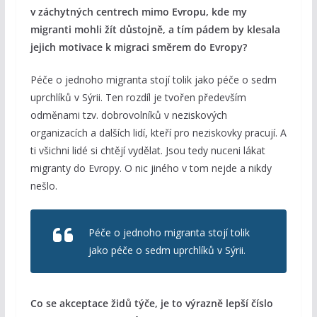
v záchytných centrech mimo Evropu, kde my
migranti mohli žít důstojně, a tím pádem by klesala
jejich motivace k migraci směrem do Evropy?
Péče o jednoho migranta stojí tolik jako péče o sedm
uprchlíků v Sýrii. Ten rozdíl je tvořen především
odměnami tzv. dobrovolníků v neziskových
organizacích a dalších lidí, kteří pro neziskovky pracují. A
ti všichni lidé si chtějí vydělat. Jsou tedy nuceni lákat
migranty do Evropy. O nic jiného v tom nejde a nikdy
nešlo.
Péče o jednoho migranta stojí tolik
jako péče o sedm uprchlíků v Sýrii.
Co se akceptace židů týče, je to výrazně lepší číslo