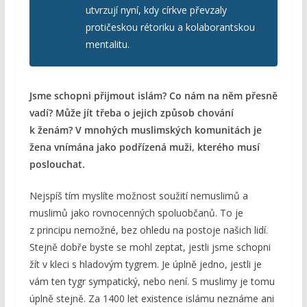
utvrzují nyní, kdy církve převzaly
protičeskou rétoriku a kolaborantskou
mentalitu.
Jsme schopni přijmout islám? Co nám na něm přesně
vadí? Může jít třeba o jejich způsob chování
k ženám? V mnohých muslimských komunitách je
žena vnímána jako podřízená muži, kterého musí
poslouchat.
Nejspíš tím myslíte možnost soužití nemuslimů a
muslimů jako rovnocenných spoluobčanů. To je
z principu nemožné, bez ohledu na postoje našich lidí.
Stejně dobře byste se mohl zeptat, jestli jsme schopni
žít v kleci s hladovým tygrem. Je úplně jedno, jestli je
vám ten tygr sympatický, nebo není. S muslimy je tomu
úplně stejně. Za 1400 let existence islámu neznáme ani