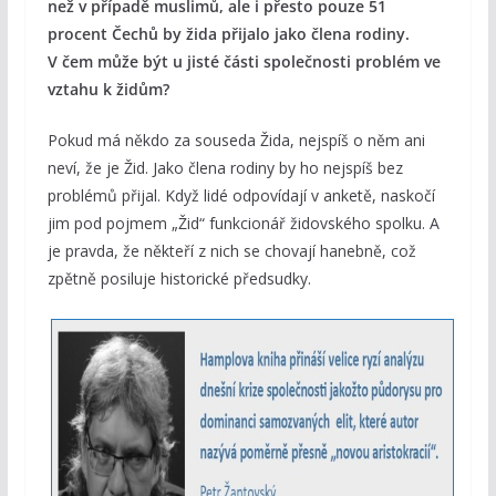
než v případě muslimů, ale i přesto pouze 51
procent Čechů by žida přijalo jako člena rodiny.
V čem může být u jisté části společnosti problém ve
vztahu k židům?
Pokud má někdo za souseda Žida, nejspíš o něm ani
neví, že je Žid. Jako člena rodiny by ho nejspíš bez
problémů přijal. Když lidé odpovídají v anketě, naskočí
jim pod pojmem „Žid“ funkcionář židovského spolku. A
je pravda, že někteří z nich se chovají hanebně, což
zpětně posiluje historické předsudky.