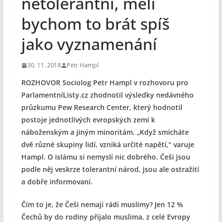
netolerantní, měli
bychom to brát spíš
jako vyznamenání
30. 11. 2018
Petr Hampl
ROZHOVOR Sociolog Petr Hampl v rozhovoru pro
ParlamentníListy.cz zhodnotil výsledky nedávného
průzkumu Pew Research Center, který hodnotil
postoje jednotlivých evropských zemí k
náboženským a jiným minoritám. „Když smícháte
dvě různé skupiny lidí, vzniká určité napětí,“ varuje
Hampl. O islámu si nemyslí nic dobrého. Češi jsou
podle něj veskrze tolerantní národ, jsou ale ostražití
a dobře informovaní.
Čím to je, že Češi nemají rádi muslimy? Jen 12 %
Čechů by do rodiny přijalo muslima, z celé Evropy