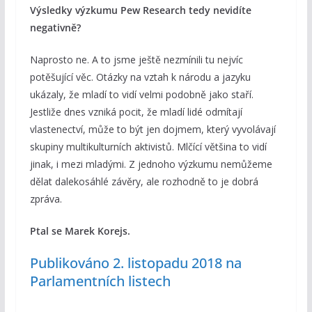
Výsledky výzkumu Pew Research tedy nevidíte
negativně?
Naprosto ne. A to jsme ještě nezmínili tu nejvíc
potěšující věc. Otázky na vztah k národu a jazyku
ukázaly, že mladí to vidí velmi podobně jako staří.
Jestliže dnes vzniká pocit, že mladí lidé odmítají
vlastenectví, může to být jen dojmem, který vyvolávají
skupiny multikulturních aktivistů. Mlčící většina to vidí
jinak, i mezi mladými. Z jednoho výzkumu nemůžeme
dělat dalekosáhlé závěry, ale rozhodně to je dobrá
zpráva.
Ptal se Marek Korejs.
Publikováno 2. listopadu 2018 na
Parlamentních listech