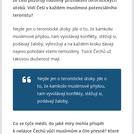
že Češi pozorují muslimy prizmatem teroristických
útoků. Vidí Češi v každém muslimovi potenciálního
teroristu?
Nejde jen o teroristické útoky. Jde o to, že kamkoliv
muslimové přijdou, tam vyvolávají konflikty, stěžují si,
podávají žaloby, vyhrožují a na každém kroku dávají
najevo pohrdání všemi nemuslimy. Tisíce Čechů už
takovou zkušenost mají.
Nejde jen o teroristické útoky. Jde o
to, že kamkoliv muslimové přijdou,
tam vyvolávají konflikty, stěžují si,
podávají žaloby,
Co se týče médií, do jaké míry mohla přispět
k nelásce Čechů vůči muslimům a čím přesně? Které