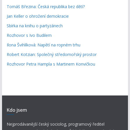
Tomáš Březina: Česká republika bez dětí?
Jan Keller o ohrožení demokracie
Sbírka na knihu o partyzánech
Rozhovor s Ivo Budilem
Ilona Švihlíková: Napětí na ropném trhu
Robert Kotzian: Společný středomořský prostor
Rozhovor Petra Hampla s Martinem Konvičkou
Kdo jsem
Nejprodávanější český sociolog, programový ředitel