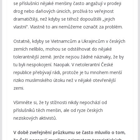
se příslušníci nějaké menšiny často angažují v prodeji
drog nebo daňových únicích, prožívá to veřejnost
dramatičtěji, než kdyby se téhož dopouštěli „jejich
vlastní“. Vlastně to ani nemůžeme označit za problém.
Ostatně, kdyby se Vietnamcům a Ukrajincům v českých
zemích nelíbilo, mohou se odstěhovat do nějaké
tolerantnější země. Jenže nejsou žádné náznaky, že by
tu byli nespokojení. Naopak. V netolerantní České
republice přebývají rádi, protože je tu mnohem menší
riziko muslimského útoku než v nějaké otevřenější
zemi.
Všimněte si, že ty stížnosti nikdy nepochází od
příslušníků těch menšin, ale od ryze českých
neziskových aktivistů.
V době zveřejnění průzkumu se často mluvilo o tom,