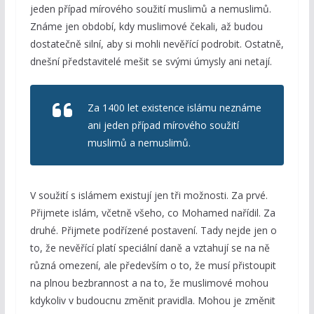
jeden případ mírového soužití muslimů a nemuslimů.
Známe jen období, kdy muslimové čekali, až budou
dostatečně silní, aby si mohli nevěřící podrobit. Ostatně,
dnešní představitelé mešit se svými úmysly ani netají.
Za 1400 let existence islámu neznáme
ani jeden případ mírového soužití
muslimů a nemuslimů.
V soužití s islámem existují jen tři možnosti. Za prvé.
Přijmete islám, včetně všeho, co Mohamed nařídil. Za
druhé. Přijmete podřízené postavení. Tady nejde jen o
to, že nevěřící platí speciální daně a vztahují se na ně
různá omezení, ale především o to, že musí přistoupit
na plnou bezbrannost a na to, že muslimové mohou
kdykoliv v budoucnu změnit pravidla. Mohou je změnit