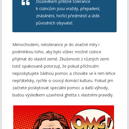
Důsledkem přílišné tolerance
k cizincům jsou vraždy, přepadení,
znásilnění, hořící předměstí a útěk
původních obyvatel.
Mimochodem, netolerance je do značné míry i
podmínkou toho, aby bylo vůbec možné cizince
přijímat do vlastní země. Zkušenosti z různých zemí
totiž opakovaně potvrzují, že pokud příchozím
neposkytujete žádnou pomoc a chováte se k nim lehce
nepřátelsky, rychle si osvojí domácí kulturu. Pokud jim
začnete poskytovat speciální pomoc a další výhody,
budou výsledkem uzavřená ghetta s vlastními pravidly.