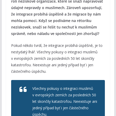
roli neziskové organizace, které se snaží napravovat
údajné nepravdy o muslimech. Zároveň upozorňují,
že integrace probíhá úspěšně a že migrace by nám
mohla pomoci. Když se podíváme na rétoriku
neziskovek, snaží se řešit tu nechuť k muslimům
správně, nebo náladu ve společnosti jen zhoršují?
Pokud někdo tvrdí, že integrace probíhá úspěšně, je to
nestydatý lhář. Všechny pokusy o integraci muslimů
v evropských zemích za posledních 50 let skončily
katastrofou. Neexistuje ani jediný případ byť i jen
částečného úspěchu.
Všechny pokusy o integraci muslimů
v evropských zemích za posledních 50
let skončily katastrofou. Neexistuje ani
jediný případ byť i jen částečného
úspěchu.