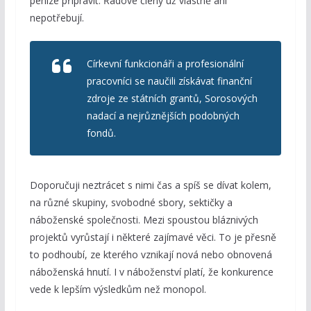
peníze připravit. Řadové členy už vlastně ani
nepotřebují.
Církevní funkcionáři a profesionální
pracovníci se naučili získávat finanční
zdroje ze státních grantů, Sorosových
nadací a nejrůznějších podobných
fondů.
Doporučuji neztrácet s nimi čas a spíš se dívat kolem,
na různé skupiny, svobodné sbory, sektičky a
náboženské společnosti. Mezi spoustou bláznivých
projektů vyrůstají i některé zajímavé věci. To je přesně
to podhoubí, ze kterého vznikají nová nebo obnovená
náboženská hnutí. I v náboženství platí, že konkurence
vede k lepším výsledkům než monopol.